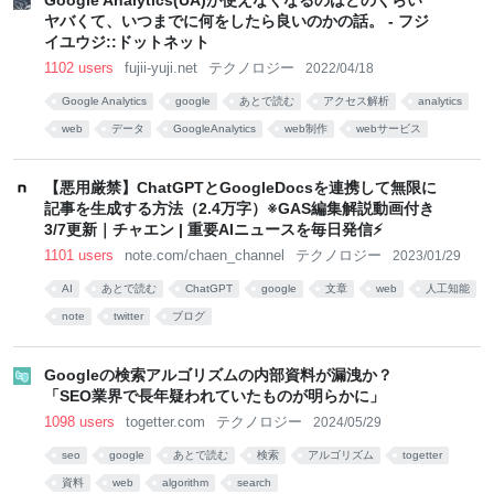
Google Analytics(UA)が使えなくなるのはどのくらい
ヤバくて、いつまでに何をしたら良いのかの話。 - フジ
イユウジ::ドットネット
1102 users
fujii-yuji.net
テクノロジー
2022/04/18
Google Analytics
google
あとで読む
アクセス解析
analytics
web
データ
GoogleAnalytics
web制作
webサービス
【悪用厳禁】ChatGPTとGoogleDocsを連携して無限に
記事を生成する方法（2.4万字）※GAS編集解説動画付き
3/7更新｜チャエン | 重要AIニュースを毎日発信⚡️
1101 users
note.com/chaen_channel
テクノロジー
2023/01/29
AI
あとで読む
ChatGPT
google
文章
web
人工知能
note
twitter
ブログ
Googleの検索アルゴリズムの内部資料が漏洩か？
「SEO業界で長年疑われていたものが明らかに」
1098 users
togetter.com
テクノロジー
2024/05/29
seo
google
あとで読む
検索
アルゴリズム
togetter
資料
web
algorithm
search