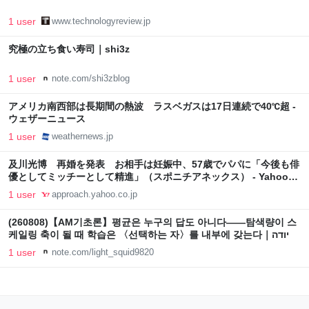
1 user
www.technologyreview.jp
究極の立ち食い寿司｜shi3z
1 user
note.com/shi3zblog
アメリカ南西部は長期間の熱波 ラスベガスは17日連続で40℃超 -
ウェザーニュース
1 user
weathernews.jp
及川光博 再婚を発表 お相手は妊娠中、57歳でパパに「今後も俳
優としてミッチーとして精進」（スポニチアネックス） - Yahoo!
ニュース
1 user
approach.yahoo.co.jp
(260808)【AM기초론】평균은 누구의 답도 아니다——탐색량이 스
케일링 축이 될 때 학습은 〈선택하는 자〉를 내부에 갖는다｜יודה
1 user
note.com/light_squid9820