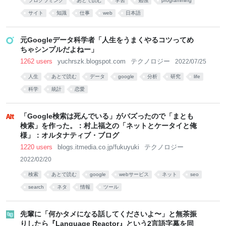
プログラミング
あとで読む
学習
勉強
programming
サイト
知識
仕事
web
日本語
元Googleデータ科学者「人生をうまくやるコツってめ
ちゃシンプルだよねー」
1262 users
yuchrszk.blogspot.com
テクノロジー
2022/07/25
人生
あとで読む
データ
google
分析
研究
life
科学
統計
恋愛
「Google検索は死んでいる」がバズったので「まとも
検索」を作った。：村上福之の「ネットとケータイと俺
様」：オルタナティブ・ブログ
1220 users
blogs.itmedia.co.jp/fukuyuki
テクノロジー
2022/02/20
検索
あとで読む
google
webサービス
ネット
seo
search
ネタ
情報
ツール
先輩に「何かタメになる話してくださいよ〜」と無茶振
りしたら『Language Reactor』という2言語字幕を同