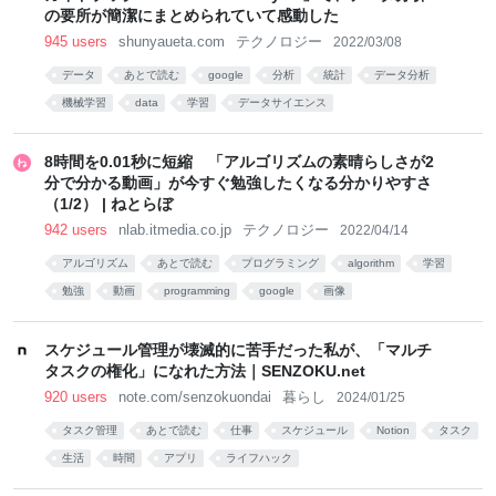
の要所が簡潔にまとめられていて感動した
945 users
shunyaueta.com
テクノロジー
2022/03/08
データ
あとで読む
google
分析
統計
データ分析
機械学習
data
学習
データサイエンス
8時間を0.01秒に短縮 「アルゴリズムの素晴らしさが2
分で分かる動画」が今すぐ勉強したくなる分かりやすさ
（1/2） | ねとらぼ
942 users
nlab.itmedia.co.jp
テクノロジー
2022/04/14
アルゴリズム
あとで読む
プログラミング
algorithm
学習
勉強
動画
programming
google
画像
スケジュール管理が壊滅的に苦手だった私が、「マルチ
タスクの権化」になれた方法｜SENZOKU.net
920 users
note.com/senzokuondai
暮らし
2024/01/25
タスク管理
あとで読む
仕事
スケジュール
Notion
タスク
生活
時間
アプリ
ライフハック