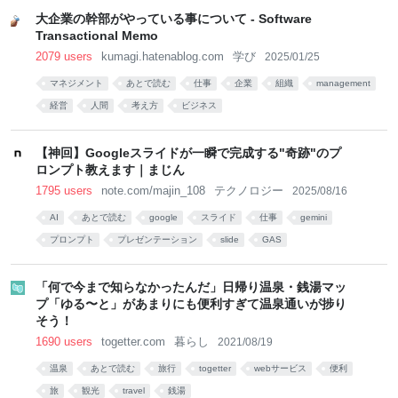
ジ::ドットネット
- nomolkのブログ
大企業の幹部がやっている事について - Software
Transactional Memo
2079 users
kumagi.hatenablog.com
学び
2025/01/25
マネジメント
あとで読む
仕事
企業
組織
management
経営
人間
考え方
ビジネス
【神回】Googleスライドが一瞬で完成する"奇跡"のプ
ロンプト教えます｜まじん
1795 users
note.com/majin_108
テクノロジー
2025/08/16
AI
あとで読む
google
スライド
仕事
gemini
プロンプト
プレゼンテーション
slide
GAS
「何で今まで知らなかったんだ」日帰り温泉・銭湯マッ
プ「ゆる〜と」があまりにも便利すぎて温泉通いが捗り
そう！
1690 users
togetter.com
暮らし
2021/08/19
温泉
あとで読む
旅行
togetter
webサービス
便利
旅
観光
travel
銭湯