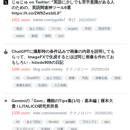
じゅじゅ on Twitter: "英語に少しでも苦手意識がある人
のための、英語関連神ツール9選
https://t.co/2W9ZwzIdL6"
1451 users
twitter.com/jujulife7
学び
2022/05/07
英語
あとで読む
ツール
english
学習
英語学習
twitter
勉強
便利
tool
ChatGPTに撮影時の条件込みで画像の内容を説明しても
らって、ImageFXで生成するとほぼ同じ画像を作れてお
もしろい - hitode909の日記
1446 users
blog.sushi.money
テクノロジー
2025/01/24
AI
ChatGPT
あとで読む
画像
写真
画像生成
技術
画像生成AI
生成AI
人工知能
Geminiの「Gem」機能のTips集(1/3)：基本編｜榎本大
貴 / LITALICO研究所所長
1338 users
note.com/enomotod
テクノロジー
2026/01/01
AI
あとで読む
Gemini
google
プロンプト
tips
テンプレート
生成AI
仕事
gem