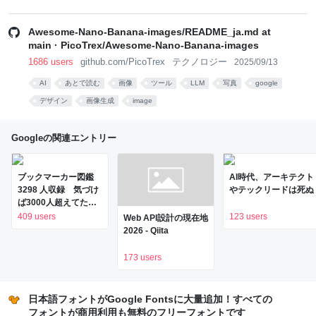
Awesome-Nano-Banana-images/README_ja.md at
main · PicoTrex/Awesome-Nano-Banana-images
1686 users
github.com/PicoTrex
テクノロジー
2025/09/13
AI
あとで読む
画像
ツール
LLM
写真
google
デザイン
画像生成
image
Googleの関連エントリー
ブックマーカー図鑑
AI時代、アーキテクト
3298 人収録 気づけ
やテックリードは死ぬ
ば3000人超えてたよ
収録予定 http..
409 users
123 users
Web API設計の現在地
2026 - Qiita
173 users
日本語フォントがGoogle Fontsに大量追加！すべての
フォントが商用利用も無料のフリーフォントです