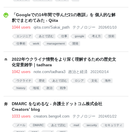
「Googleでの14年間で学んだ21の教訓」を 個人的な解
釈でまとめてみた - Qiita
1044 users
qiita.com/Sakai_path
テクノロジー
2026/01/10
エンジニア
あとで読む
仕事
google
考え方
技術
仕事術
work
management
開発
2022年ウクライナ情勢をより深く理解するための歴史文
化背景雑学｜tadhara
1042 users
note.com/tadhara3
政治と経済
2022/02/14
ウクライナ
歴史
あとで読む
ロシア
文化
海外
history
地域
政治
戦争
DMARC をなめるな - 弁護士ドットコム株式会社
Creators’ blog
1033 users
creators.bengo4.com
テクノロジー
2024/01/22
メール
DMARC
あとで読む
mail
security
セキュリティ