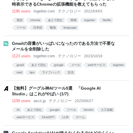
時表示できるChromeの拡張機能を教えてもらった
1196 users
togetter.com
テクノロジー
2022/04/03
英語
chrome
あとで読む
映画
togetter
Netflix
ツール
日本語
勉強
language
Gmailの容量がいっぱいになったのである方法で不要な
メールを全削除した
1123 users
togetter.com
テクノロジー
2023/10/18
gmail
あとで読む
google
メール
webサービス
togetter
mail
tips
ライフハック
生活
【無料】グーグル神AIツール5選 「Google AI
Studio」はこれがやばい (1/7)
1109 users
ascii.jp
テクノロジー
2025/06/27
AI
あとで読む
google
ツール
Gemini
人工知能
webサービス
ChatGPT
LLM
ゲーム