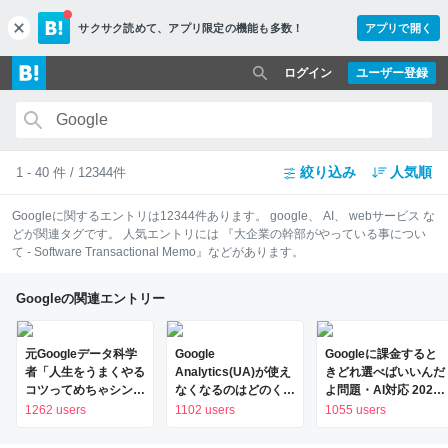
サクサク読めて、
アプリ限定の機能も多数！
アプリで開く
c
l
o
ログイン
ユーザー登録
s
e
絞り込み
人気順
1 - 40 件 / 12344件
Google
に関するエントリは
12344
件あります。
google
、
AI
、
webサービス
な
どが関連タグです。 人気エントリには
『大企業の幹部がやっている事につい
て - Software Transactional Memo』
などがあります。
Googleの関連エントリー
元Googleデータ科学
Google
Googleに課金すると
者「人生をうまくやる
Analytics(UA)が使え
きどれ選べばいいんだ
コツってめちゃシンプ
なくなるのはどのくら
よ問題・AI対応 2026
ルだよねー」
いヤバくて、いつまで
年版（Google One /
1262 users
1102 users
1055 users
に何をしたら良いのか
Google AI / Google
の話。 - フジイユウ
Workspace の比較）