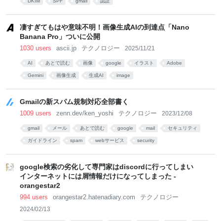
DKIM
SPF
gmail
認証
凄すぎてもはや意味不明！画像生成AIの到達点「Nano
Banana Pro」ついに公開
1030 users
ascii.jp
テクノロジー
2025/11/21
AI
あとで読む
画像
google
イラスト
Adobe
Gemini
画像生成
生成AI
image
Gmailの新スパム規制対応全部書く
1009 users
zenn.dev/ken_yoshi
テクノロジー
2023/12/08
gmail
メール
あとで読む
google
mail
セキュリティ
ガイドライン
spam
webサービス
security
google検索の劣化して専門家はdiscordに行ってしまい
インターネットには屑情報だけになってしまった -
orangestar2
994 users
orangestar2.hatenadiary.com
テクノロジー
2024/02/13