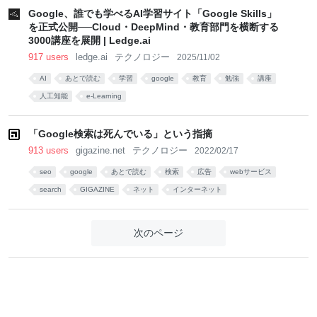
Google、誰でも学べるAI学習サイト「Google Skills」
を正式公開──Cloud・DeepMind・教育部門を横断する
3000講座を展開 | Ledge.ai
917 users
ledge.ai
テクノロジー
2025/11/02
AI
あとで読む
学習
google
教育
勉強
講座
人工知能
e-Learning
「Google検索は死んでいる」という指摘
913 users
gigazine.net
テクノロジー
2022/02/17
seo
google
あとで読む
検索
広告
webサービス
search
GIGAZINE
ネット
インターネット
次のページ