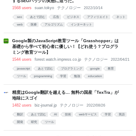
するSEOハックの実態に迫った。
1568 users
suan.tokyo
テクノロジー
2022/10/14
seo
あとで読む
広告
ビジネス
アフィリエイト
ネット
web
医療
アルゴリズム
インターネット
Google製のJavaScript教育ツール「Grasshopper」は
基礎から学べて初心者に優しい！【どれ使う？プログラ
ミング教育ツール】
1544 users
forest.watch.impress.co.jp
テクノロジー
2022/04/21
javascript
あとで読む
プログラミング
google
教育
ツール
programming
学習
勉強
education
精度はGoogle翻訳を越える… 無料の国産「TexTra」が
地味にスゴイ
1482 users
biz-journal.jp
テクノロジー
2022/08/26
翻訳
あとで読む
AI
技術
webサービス
学習
英語
開発
研究
ツール