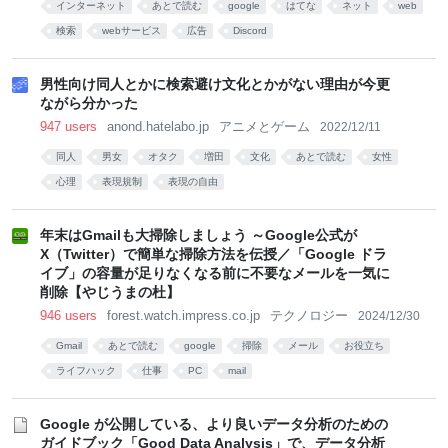
インターネット
あとで読む
google
はてな
ネット
web
検索
webサービス
広告
Discord
男性向け同人とかに検索避け文化とかがない理由が今更
ながら分かった
947 users
anond.hatelabo.jp
アニメとゲーム
2022/12/11
同人
男女
オタク
増田
文化
あとで読む
女性
心理
表現規制
表現の自由
年末はGmailも大掃除しましょう ～Google公式が
X（Twitter）で簡単な掃除方法を伝授／「Google ドラ
イブ」の容量が足りなくなる前に不要なメールを一気に
削除【やじうまの杜】
946 users
forest.watch.impress.co.jp
テクノロジー
2024/12/30
Gmail
あとで読む
google
掃除
メール
お役立ち
ライフハック
仕事
PC
mail
Google が公開している、より良いデータ分析のための
ガイドブック「Good Data Analysis」で、データ分析