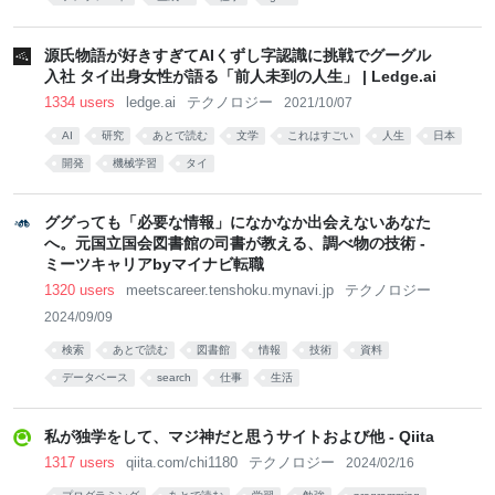
源氏物語が好きすぎてAIくずし字認識に挑戦でグーグル
入社 タイ出身女性が語る「前人未到の人生」 | Ledge.ai
1334 users
ledge.ai
テクノロジー
2021/10/07
AI
研究
あとで読む
文学
これはすごい
人生
日本
開発
機械学習
タイ
ググっても「必要な情報」になかなか出会えないあなた
へ。元国立国会図書館の司書が教える、調べ物の技術 -
ミーツキャリアbyマイナビ転職
1320 users
meetscareer.tenshoku.mynavi.jp
テクノロジー
2024/09/09
検索
あとで読む
図書館
情報
技術
資料
データベース
search
仕事
生活
私が独学をして、マジ神だと思うサイトおよび他 - Qiita
1317 users
qiita.com/chi1180
テクノロジー
2024/02/16