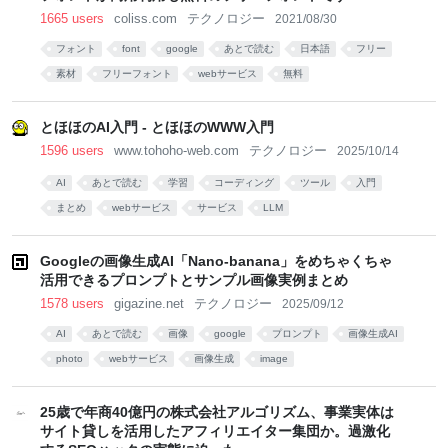
1665 users
coliss.com
テクノロジー
2021/08/30
フォント
font
google
あとで読む
日本語
フリー
素材
フリーフォント
webサービス
無料
とほほのAI入門 - とほほのWWW入門
1596 users
www.tohoho-web.com
テクノロジー
2025/10/14
AI
あとで読む
学習
コーディング
ツール
入門
まとめ
webサービス
サービス
LLM
Googleの画像生成AI「Nano-banana」をめちゃくちゃ
活用できるプロンプトとサンプル画像実例まとめ
1578 users
gigazine.net
テクノロジー
2025/09/12
AI
あとで読む
画像
google
プロンプト
画像生成AI
photo
webサービス
画像生成
image
25歳で年商40億円の株式会社アルゴリズム、事業実体は
サイト貸しを活用したアフィリエイター集団か。過激化