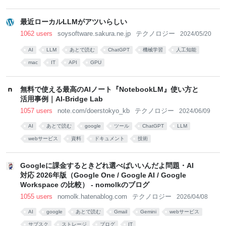
最近ローカルLLMがアツいらしい
1062 users
soysoftware.sakura.ne.jp
テクノロジー
2024/05/20
AI
LLM
あとで読む
ChatGPT
機械学習
人工知能
mac
IT
API
GPU
無料で使える最高のAIノート『NotebookLM』使い方と
活用事例｜AI-Bridge Lab
1057 users
note.com/doerstokyo_kb
テクノロジー
2024/06/09
AI
あとで読む
google
ツール
ChatGPT
LLM
webサービス
資料
ドキュメント
技術
Googleに課金するときどれ選べばいいんだよ問題・AI
対応 2026年版（Google One / Google AI / Google
Workspace の比較） - nomolkのブログ
1055 users
nomolk.hatenablog.com
テクノロジー
2026/04/08
AI
google
あとで読む
Gmail
Gemini
webサービス
サブスク
ストレージ
ブログ
IT