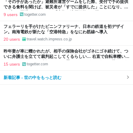
「その手があったか」避難所運営ゲームをした際、受付で予め提供
できる食料を聞けば、被災者が「すでに提供した」ことになり、ト
ラブルを回避できた、ただ「実際に適用可能とは限らない」かも
9 users
togetter.com
フェラーリを手がけたピニンファリーナ、日本の鉄道を初デザイ
ン。南海電鉄が新たな「空港特急」をなにわ筋線へ導入
20 users
travel.watch.impress.co.jp
昨年妻が車に轢かれたが、相手の保険会社がゴネにゴネ続けて、つ
いに弁護士を立てて裁判起こしてくるらしい… 右直で自転車轢いて
おいてなんでそんな強気なんだと思っていたが、どうやら荒れそう
15 users
togetter.com
新着記事 - 世の中をもっと読む