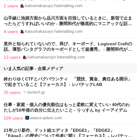
をアップするブログ
2 users
katsumakazuyo.hatenablog.com
山手線に池袋方面から品川方面を目指しているときに、新宿で止ま
ったらどうすればいいのか - 勝間和代が徹底的にマニアックな話を
アップするブログ
4 users
katsumakazuyo.hatenablog.com
意外と知られていないので、再び、キーボード、Logicool Craftの
話。薄型パンタグラフのキーボードとして超優秀。 - 勝間和代が徹
底的にマニアックな話をアップするブログ
13 users
katsumakazuyo.hatenablog.com
いま人気の記事 - 企業メディア
終わりゆくCTFとバグバウンティ 「競技、賞金、責任ある開示」
で起きていること【フォーカス】 - レバテックLAB
25 users
levtech.jp
仕事・家庭・個人の優先順位はもっと柔軟に変えていい 40代のわ
たしが10年後の自分に伝えたいこと - りっすん by イーアイデム
109 users
www.e-aidem.com
21年ぶり新作、ドット絵エディタ「EDGE1」「EDGE2」
「Edge3」の歴史について作者に聞く【フォーカス】 - レバテック