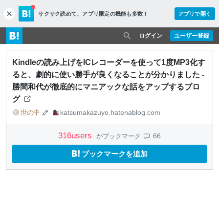
サクサク読めて、
アプリ限定の機能も多数！
アプリで開く
c
l
o
ログイン
ユーザー登録
s
e
Kindleの読み上げをICレコーダーを使って1度MP3化す
ると、劇的に使い勝手が良くなることが分かりました -
勝間和代が徹底的にマニアックな話をアップするブロ
グ
世の中
katsumakazuyo.hatenablog.com
316
users
66
がブックマーク
ブックマークを追加