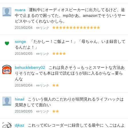
el
el
lo
lo
nuara
運転中にオーディオスピーカーに出力してるけど、途
w
w
中で止まるので困ってた。mp3かあ。amazonでそういうサー
ビスやってくれないかしら。
2019/02/04
リンク
y
y
y
y
y
y
y
y
y
y
y
y
y
y
el
el
el
el
el
el
el
el
el
el
el
el
el
el
lo
lo
lo
lo
lo
lo
lo
lo
lo
lo
lo
lo
lo
lo
songe
「たかしー！ご飯よー！」「母ちゃん、いま録音して
w
w
w
w
w
w
w
w
w
w
w
w
w
w
るんだよ！」
2019/02/05
リンク
y
y
y
y
el
el
el
el
lo
lo
lo
lo
behuckleberry02
これは良さそう→もっとスマートな方法あ
w
w
w
w
りそうだな→でも本は目で読むほうが頭に入るからな→要ら
んな
2019/02/04
リンク
y
y
el
el
lo
lo
hinail
こういう個人のこだわりが垣間見れるライフハックは
w
w
見聞きしてて面白い
2019/02/05
リンク
y
y
el
el
lo
lo
djkaz
これってICレコーダーに録音してる最中に ＼ごはんよ