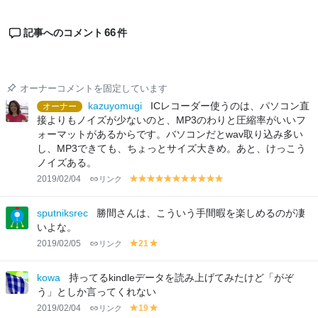
66
記事へのコメント
件
オーナーコメントを固定しています
kazuyomugi
ICレコーダー使うのは、パソコン直
オーナー
接よりもノイズが少ないのと、MP3のわりと圧縮率がいいフ
ォーマットがあるからです。バソコンだとwav取り込み多い
し、MP3できても、ちょっとサイズ大きめ。あと、けっこう
ノイズある。
2019/02/04
リンク
y
y
y
y
y
y
y
y
y
y
y
el
el
el
el
el
el
el
el
el
el
el
lo
lo
lo
lo
lo
lo
lo
lo
lo
lo
lo
sputniksrec
勝間さんは、こういう手間暇を楽しめるのが凄
w
w
w
w
w
w
w
w
w
w
w
いよな。
2019/02/05
リンク
21
y
y
el
el
lo
lo
kowa
持ってるkindleデータを読み上げてみたけど「がぞ
w
w
う」としか言ってくれない
2019/02/04
リンク
19
y
y