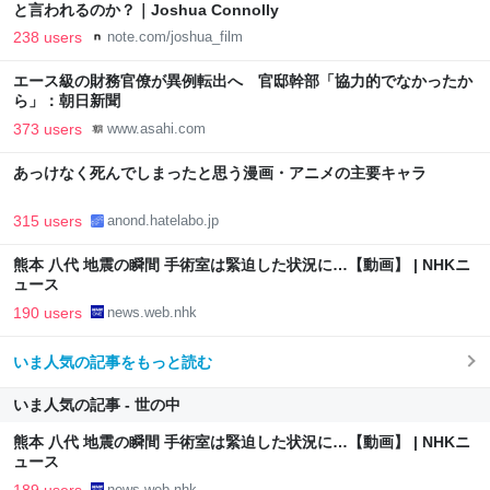
と言われるのか？｜Joshua Connolly
238 users
note.com/joshua_film
エース級の財務官僚が異例転出へ 官邸幹部「協力的でなかったか
ら」：朝日新聞
373 users
www.asahi.com
あっけなく死んでしまったと思う漫画・アニメの主要キャラ
315 users
anond.hatelabo.jp
熊本 八代 地震の瞬間 手術室は緊迫した状況に…【動画】 | NHKニ
ュース
190 users
news.web.nhk
いま人気の記事をもっと読む
いま人気の記事 - 世の中
熊本 八代 地震の瞬間 手術室は緊迫した状況に…【動画】 | NHKニ
ュース
189 users
news.web.nhk