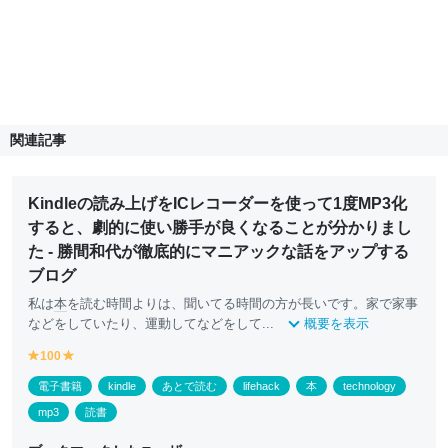
関連記事
Kindleの読み上げをICレコーダーを使って1度MP3化
すると、劇的に使い勝手が良くなることが分かりまし
た - 勝間和代が徹底的にマニアックな話をアップする
ブログ
私は
本
を読む時間よりは、聞いてる時間の方が長いです。家で家事
などをしていたり、運動してなどをして...
概要を表示
100
y
y
e
e
電子書籍
kindle
あとで読む
lifehack
本
technology
ll
ll
o
o
mp3
読書
w
w