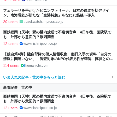
フェラーリを手がけたピニンファリーナ、日本の鉄道を初デザイ
ン。南海電鉄が新たな「空港特急」をなにわ筋線へ導入
20 users
travel.watch.impress.co.jp
西鉄福岡（天神）駅の構内放送で不適切音声 4日午後、薬院駅で
も 外部から意図的？原因調査
12 users
www.nishinippon.co.jp
【独自第4弾】陸自部隊の個人情報収集 熊日入手の資料「自分の
情報に間違いない」 調査対象のNPO代表男性が確認 隊員とのメ
ール履歴も一致｜熊本日日新聞社
114 users
kumanichi.com
いま人気の記事 - 世の中をもっと読む
新着記事 - 世の中
西鉄福岡（天神）駅の構内放送で不適切音声 4日午後、薬院駅で
も 外部から意図的？原因調査
12 users
www.nishinippon.co.jp