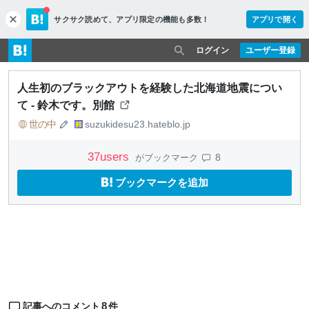
サクサク読めて、
アプリ限定の機能も多数！
アプリで開く
c
l
o
ログイン
ユーザー登録
s
e
人生初のブラックアウトを経験した北海道地震につい
て - 鈴木です。別館
世の中
suzukidesu23.hateblo.jp
37
users
8
がブックマーク
ブックマークを追加
8
記事へのコメント
件