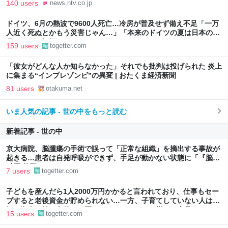
140 users
news.ntv.co.jp
ドイツ、6月の熱波で9600人死亡…冷房が普及せず備え不足「一万
人近く死ぬとかもう災害じゃん…」「本来のドイツの夏は日本の10
月ぐらいの気候やからねえ」
159 users
togetter.com
「彼女がどんな人か知らなかった」それでも批判は投げられた 炎上
に集まる“インプレゾンビ”の異変 | おたくま経済新聞
81 users
otakuma.net
いま人気の記事 - 世の中をもっと読む
新着記事 - 世の中
京大病院、脳腫瘍の手術で誤って「正常な組織」を摘出する事故が
起きる…患者は自発呼吸ができず、手足が動かない状態に「『脳外
科医 竹田くん』かよ」
7 users
togetter.com
子どもを産んだら1人2000万円かかると言われており、仕事もセー
ブすると老後資金が貯められない…一方、子育てしていない人は潤
沢な資金で悠々老後だと歪んでいるのでは？→様々な意見
15 users
togetter.com