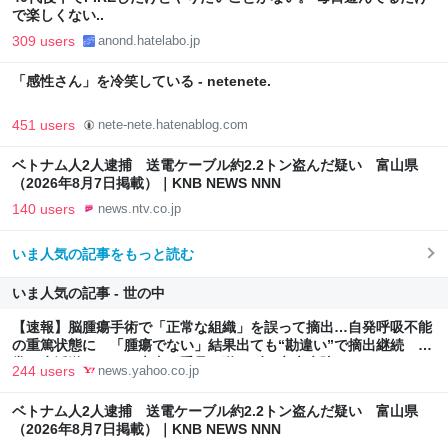
で楽しくない..
309 users
anond.hatelabo.jp
「感性さん」を冷笑している - netenete.
451 users
nete-nete.hatenablog.com
ベトナム人2人逮捕 送電ケーブル約2.2トン盗んだ疑い 富山県
（2026年8月7日掲載）｜KNB NEWS NNN
140 users
news.ntv.co.jp
いま人気の記事をもっと読む
いま人気の記事 - 世の中
【速報】脳腫瘍手術で「正常な組織」を誤って摘出…自発呼吸不能
の重篤状態に 「腫瘍でない」結果出ても“勘違い”で摘出継続 通
常の生活送っていた患者が手足も動かず 京大病院（MBSニュー
244 users
news.yahoo.co.jp
ス） - Yahoo!ニュース
ベトナム人2人逮捕 送電ケーブル約2.2トン盗んだ疑い 富山県
（2026年8月7日掲載）｜KNB NEWS NNN