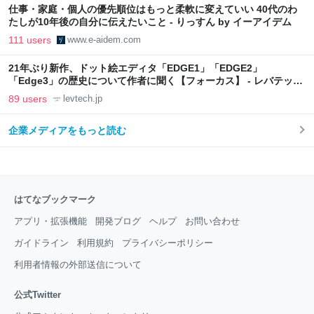
仕事・家庭・個人の優先順位はもっと柔軟に変えていい 40代のわ
たしが10年後の自分に伝えたいこと - りっすん by イーアイデム
111 users
www.e-aidem.com
21年ぶり新作、ドット絵エディタ「EDGE1」「EDGE2」
「Edge3」の歴史について作者に聞く【フォーカス】 - レバテック
LAB
89 users
levtech.jp
企業メディアをもっと読む
はてなブックマーク
アプリ・拡張機能
開発ブログ
ヘルプ
お問い合わせ
ガイドライン
利用規約
プライバシーポリシー
利用者情報の外部送信について
公式Twitter