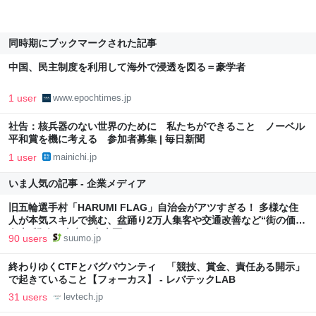
同時期にブックマークされた記事
中国、民主制度を利用して海外で浸透を図る＝豪学者
1 user
www.epochtimes.jp
社告：核兵器のない世界のために 私たちができること ノーベル
平和賞を機に考える 参加者募集 | 毎日新聞
1 user
mainichi.jp
いま人気の記事 - 企業メディア
旧五輪選手村「HARUMI FLAG」自治会がアツすぎる！ 多様な住
人が本気スキルで挑む、盆踊り2万人集客や交通改善など“街の価値
向上”戦略 東京・中央区
90 users
suumo.jp
終わりゆくCTFとバグバウンティ 「競技、賞金、責任ある開示」
で起きていること【フォーカス】 - レバテックLAB
31 users
levtech.jp