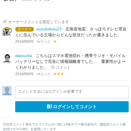
オーナーコメントを固定しています
suzukidesu23
北海道地震、さっぽろテレビ塔近
オーナー
くに住んでいる立場からどんな状況だったか書きました。
2018/09/09
リンク
y
el
lo
daiouoka
こちらはスマホ電池切れ・携帯ラジオ・モバイル
w
バッテリーなしで完全に情報隔離者でした… 重要性がよー
くわかりました。
コメント
2018/09/09
リンク
y
y
y
el
el
el
lo
lo
lo
コメントするにはログインが必要です
w
w
w
ログインしてコメント
注目コメント算出アルゴリズムの一部にLINEヤフー株式会社の「建設的コメント順
位付けモデルAPI」を使用しています