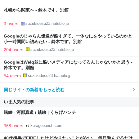
札幌から関東へ - 鈴木です。別館
3 users
suzukidesu23.hateblo.jp
Googleのじゃらん優遇が酷すぎて、一体なにをやっているのかと
小一時間問い詰めたい - 鈴木です。別館
204 users
suzukidesu23.hateblo.jp
GoogleはWelq並に酷いメディアになってるんじゃないかと思う -
鈴木です。別館
54 users
suzukidesu23.hateblo.jp
同じサイトの新着をもっと読む
いま人気の記事
踏絵 - 河部真道 / 踏絵 | くらげバンチ
368 users
kuragebunch.com
40代後半でFIREしたけどやりたいことがない。 毎日遊んでるだけ