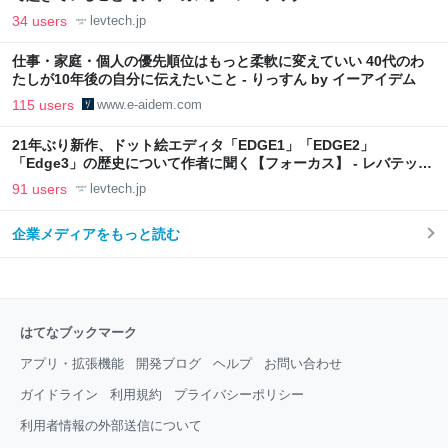
34 users
levtech.jp
仕事・家庭・個人の優先順位はもっと柔軟に変えていい 40代のわ
たしが10年後の自分に伝えたいこと - りっすん by イーアイデム
115 users
www.e-aidem.com
21年ぶり新作、ドット絵エディタ「EDGE1」「EDGE2」
「Edge3」の歴史について作者に聞く【フォーカス】 - レバテック
LAB
91 users
levtech.jp
企業メディアをもっと読む
はてなブックマーク
アプリ・拡張機能
開発ブログ
ヘルプ
お問い合わせ
ガイドライン
利用規約
プライバシーポリシー
利用者情報の外部送信について