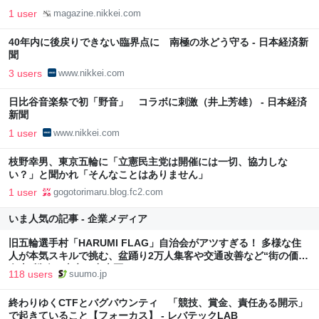
1 user
magazine.nikkei.com
40年内に後戻りできない臨界点に 南極の氷どう守る - 日本経済新
聞
3 users
www.nikkei.com
日比谷音楽祭で初「野音」 コラボに刺激（井上芳雄） - 日本経済
新聞
1 user
www.nikkei.com
枝野幸男、東京五輪に「立憲民主党は開催には一切、協力しな
い？」と聞かれ「そんなことはありません」
1 user
gogotorimaru.blog.fc2.com
いま人気の記事 - 企業メディア
旧五輪選手村「HARUMI FLAG」自治会がアツすぎる！ 多様な住
人が本気スキルで挑む、盆踊り2万人集客や交通改善など“街の価値
向上”戦略 東京・中央区
118 users
suumo.jp
終わりゆくCTFとバグバウンティ 「競技、賞金、責任ある開示」
で起きていること【フォーカス】 - レバテックLAB