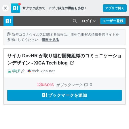
サクサク読めて、
アプリ限定の機能も多数！
アプリで開く
c
l
o
ログイン
ユーザー登録
s
e
新型コロナウイルスに関する情報は、厚生労働省の情報発信サイトを
参考にしてください。
情報を見る
サイカ DevHR が取り組む開発組織のコミュニケーショ
ンデザイン - XICA Tech blog
学び
tech.xica.net
13
users
0
がブックマーク
ブックマークを追加