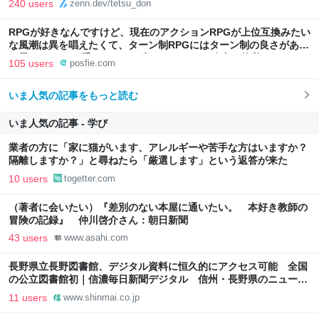
240 users
zenn.dev/tetsu_don
RPGが好きなんですけど、現在のアクションRPGが上位互換みたい
な風潮は異を唱えたくて、ターン制RPGにはターン制の良さがある
と思ってます 一手をじっくり考えられたり、途中で休憩したりでき
105 users
posfie.com
るのがターン制の良さじゃないですか もっとターン制を煮詰めて欲
しい→「既出だと思うがここはオクトパストラベラーを推したい
いま人気の記事をもっと読む
(´・ω・｀)」
いま人気の記事 - 学び
業者の方に「家に猫がいます、アレルギーや苦手な方はいますか？
隔離しますか？」と尋ねたら「厳選します」という返答が来た
10 users
togetter.com
（著者に会いたい）『差別のない本屋に通いたい。 本好き教師の
冒険の記録』 仲川啓介さん：朝日新聞
43 users
www.asahi.com
長野県立長野図書館、デジタル資料に恒久的にアクセス可能 全国
の公立図書館初｜信濃毎日新聞デジタル 信州・長野県のニュース
サイト
11 users
www.shinmai.co.jp