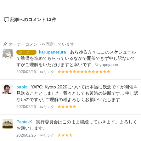
13
記事へのコメント
件
オーナーコメントを固定しています
karupanerura
あらゆる方々にこのスケジュール
オーナー
で準備を進めてもらっているなかで開催できず申し訳ないで
すがご理解をいただけますと幸いです
yapcjapan
2020/02/26
リンク
y
y
y
y
y
y
y
y
y
y
y
y
y
y
el
el
el
el
el
el
el
el
el
el
el
el
el
el
lo
lo
lo
lo
lo
lo
lo
lo
lo
lo
lo
lo
lo
lo
papix
YAPC::Kyoto 2020については本当に残念ですが開催を
w
w
w
w
w
w
w
w
w
w
w
w
w
w
見送ることとしました. 我々としても苦渋の決断です... 申し訳
ないのですが, ご理解の程よろしくお願いいたします.
2020/02/26
リンク
y
y
y
y
y
el
el
el
el
el
lo
lo
lo
lo
lo
Pasta-K
実行委員会はこのまま継続していきます。よろしく
w
w
w
w
w
お願いします。
2020/02/26
リンク
y
y
y
y