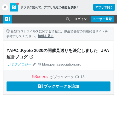
サクサク読めて、
アプリ限定の機能も多数！
アプリで開く
c
l
o
ログイン
ユーザー登録
s
e
新型コロナウイルスに関する情報は、厚生労働省の情報発信サイトを
参考にしてください。
情報を見る
YAPC::Kyoto 2020の開催見送りを決定しました - JPA
運営ブログ
テクノロジー
blog.perlassociation.org
53
users
13
がブックマーク
ブックマークを追加