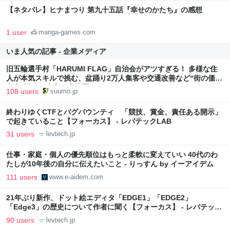
【ネタバレ】ヒナまつり 第九十五話『幸せのかたち』の感想
1 user
manga-games.com
いま人気の記事 - 企業メディア
旧五輪選手村「HARUMI FLAG」自治会がアツすぎる！ 多様な住
人が本気スキルで挑む、盆踊り2万人集客や交通改善など“街の価値
向上”戦略 東京・中央区
108 users
suumo.jp
終わりゆくCTFとバグバウンティ 「競技、賞金、責任ある開示」
で起きていること【フォーカス】 - レバテックLAB
31 users
levtech.jp
仕事・家庭・個人の優先順位はもっと柔軟に変えていい 40代のわ
たしが10年後の自分に伝えたいこと - りっすん by イーアイデム
111 users
www.e-aidem.com
21年ぶり新作、ドット絵エディタ「EDGE1」「EDGE2」
「Edge3」の歴史について作者に聞く【フォーカス】 - レバテック
LAB
90 users
levtech.jp