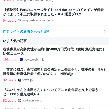
【解決済】Perlのニュースサイト perl dot com のドメインが何者
かによって不正に取得されました - JPA 運営ブログ
54 users
blog.perlassociation.org
同じサイトの新着をもっと読む
いま人気の記事
税務職員が高齢女性から約1億5000万円受け取り競艇 懲戒免職に |
NHKニュース
193 users
news.web.nhk
「非常に残念」高市総理と面会決定も…発言不可、握手のみ 8月9
日長崎の被爆体験者「何のために」 | NEWSjp
82 users
news.jp
『みいちゃんと山田さん』についてアニメ化公表と炎上で思うこ
と：ロマン優光連載404
82 users
bunkaonline.jp