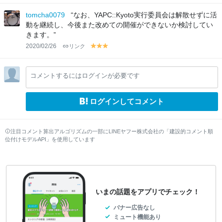
el
el
el
el
lo
lo
lo
lo
tomcha0079
“なお、YAPC::Kyoto実行委員会は解散せずに活
w
w
w
w
動を継続し、今後また改めての開催ができないか検討してい
きます。”
2020/02/26
リンク
y
y
y
el
el
el
lo
lo
lo
コメントするにはログインが必要です
w
w
w
ログインしてコメント
注目コメント算出アルゴリズムの一部にLINEヤフー株式会社の「建設的コメント順
位付けモデルAPI」を使用しています
いまの話題をアプリでチェック！
バナー広告なし
ミュート機能あり