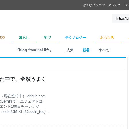
はてなブックマークって？
ア
経済
暮らし
学び
テクノロジー
おもしろ
『blog.framinal.life』
人気
新着
すべて
続けた中で、全然うまく
進行中） github.com
Geminiで、エフェクトは
クエンド100日チャレンジ
iddle@MIXI (@riddle_tec)
の仮想マシンのエミュレーターを作っ
さで有名らしいのだが、
なんとか動かすところまでいったの