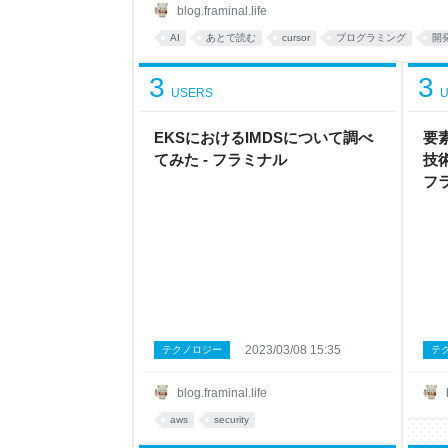
は感慨深い。#LLMでバックエンド100日チャレンジ#10
blog.framinal.life
pic.twitter.com/I8G0aP4pMk— riddle@MIXI (@ridd
AI
あとで読む
cursor
プログラミング
開
3
3
USERS
U
EKSにおけるIMDSについて調べ
要
てみた - フラミナル
技
フ
2023/03/08 15:35
テクノロジー
テ
blog.framinal.life
aws
security