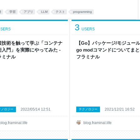
0DaysOfCode
le
発
学習
アプリ
LLM
テスト
programming
3
SERS
USERS
素技術を触って学ぶ「コンテナ
【Go】パッケージ/モジュー
術入門」を実際にやってみた -
go modコマンドについてまとめ
ラミナル
フラミナル
2022/05/14 12:51
2021/12/21 16:52
クノロジー
テクノロジー
blog.framinal.life
blog.framinal.life