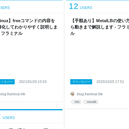
12
SERS
USERS
inux】freeコマンドの内容を
【手順あり】MetalLBの使い
解化してわかりやすく説明しま
ら動きまで解説します - フラ
- フラミナル
ル
2021/01/29 15:03
2020/10/20 17:51
クノロジー
テクノロジー
blog.framinal.life
blog.framinal.life
k8s
metallb
2
USERS