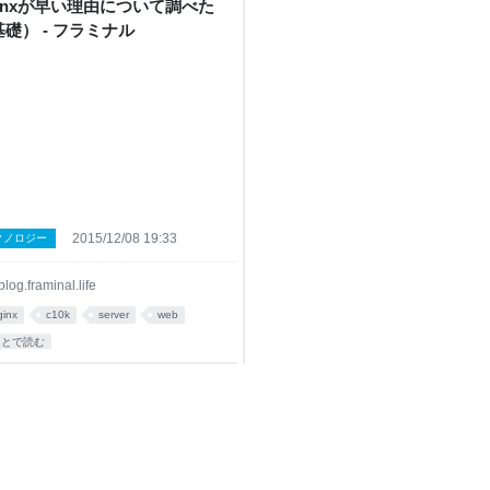
ginxが早い理由について調べた
礎） - フラミナル
2015/12/08 19:33
クノロジー
blog.framinal.life
ginx
c10k
server
web
あとで読む