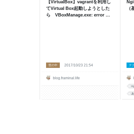
【VirtualBox】vagrantを利用し
N
てVirtual Box起動しようとした
（基
ら VBoxManage.exe: error で
起動しなかったので解消策 - フラ
ミナル
2017/10/23 21:54
世の中
テ
blog.framinal.life
n