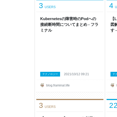
3
4
USERS
U
Kubernetesの障害時のPodへの
【L
接続断時間についてまとめ - フラ
図
ミナル
す 
2021/10/12 09:21
テクノロジー
テ
blog.framinal.life
3
2
USERS