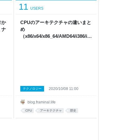
11
USERS
方か
CPUのアーキテクチャの違いまと
ミナ
め
（x86/x64/x86_64/AMD64/i386/i6
86とはなんなのか？） - フラミナ
ル
2020/10/08 11:00
テクノロジー
blog.framinal.life
CPU
アーキテクチャ
歴史