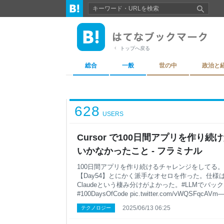
トップへ戻る
総合
一般
世の中
政治と
628
USERS
Cursor で100日間アプリを作り
いかなかったこと - フラミナル
100日間アプリを作り続けるチャレンジをしてる。（現在
【Day54】とにかく派手なオセロを作った。仕様は
Claudeという棲み分けがよかった。#LLMでバッ
#100DaysOfCode pic.twitter.com/vWQSFqcAVm— r
2025年6月7日 【Day37】CHIP-8 という昔
2025/06/13 06:25
テクノロジー
てゲームを動かしてみた。その界隈ではシンプル
gemini2.5だけではうまくいかず o3 も強力し