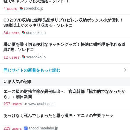
軽でキャンプでも大活躍 - ソレドコ
4 users
soredoko.jp
CDとDVD収納に無印良品ポリプロピレン収納ボックス小が便利！
30枚以上がスッキリ収まる - ソレドコ
34 users
soredoko.jp
暑い夏を乗り切る便利なキッチングッズ！快適に麺料理を作れる道
具7選 - ソレドコ
12 users
soredoko.jp
同じサイトの新着をもっと読む
いま人気の記事
エース級の財務官僚が異例転出へ 官邸幹部「協力的でなかったか
ら」：朝日新聞
257 users
www.asahi.com
あっけなく死んでしまったと思う漫画・アニメの主要キャラ
229 users
anond.hatelabo.jp