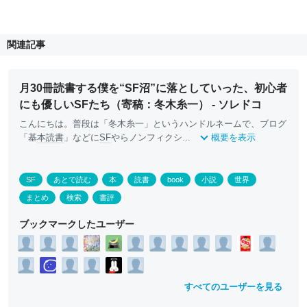
関連記事
月30冊読書する僕を“SF沼”に落としていった、初心者
にも優しいSFたち（寄稿：冬木糸一） - ソレドコ
こんにちは。普段は「冬木糸一」というハンドルネームで、ブログ
「基
本
読書
」などに
SF
やらノンフィクシ...
概要を表示
SF
あとで読む
本
読書
book
小説
世界
まとめ
検索
書評
ブックマークしたユーザー
すべてのユーザーを見る