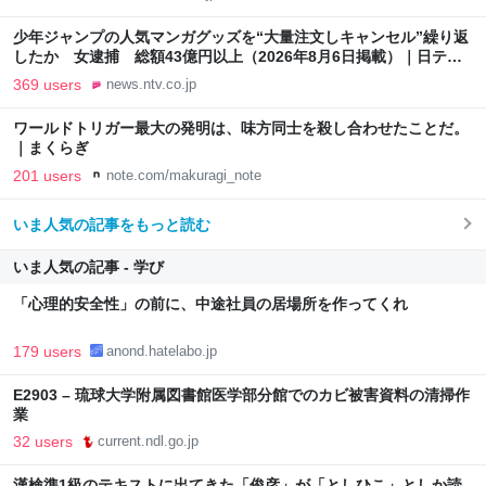
少年ジャンプの人気マンガグッズを“大量注文しキャンセル”繰り返
したか 女逮捕 総額43億円以上（2026年8月6日掲載）｜日テレ
NEWS NNN
369 users
news.ntv.co.jp
ワールドトリガー最大の発明は、味方同士を殺し合わせたことだ。
｜まくらぎ
201 users
note.com/makuragi_note
いま人気の記事をもっと読む
いま人気の記事 - 学び
「心理的安全性」の前に、中途社員の居場所を作ってくれ
179 users
anond.hatelabo.jp
E2903 – 琉球大学附属図書館医学部分館でのカビ被害資料の清掃作
業
32 users
current.ndl.go.jp
漢検準1級のテキストに出てきた「俊彦」が「としひこ」としか読