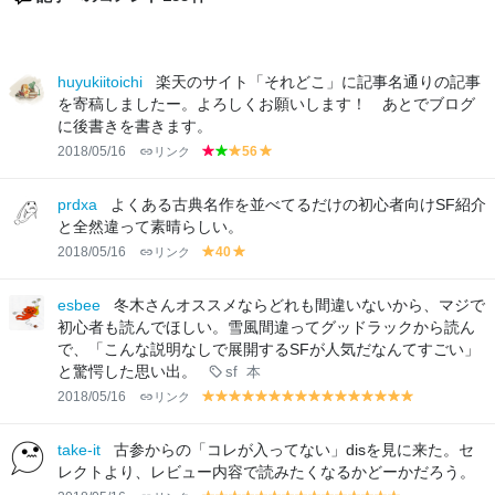
huyukiitoichi
楽天のサイト「それどこ」に記事名通りの記事
を寄稿しましたー。よろしくお願いします！ あとでブログ
に後書きを書きます。
2018/05/16
リンク
56
r
g
y
y
e
r
el
el
d
e
lo
lo
prdxa
よくある古典名作を並べてるだけの初心者向けSF紹介
e
w
w
と全然違って素晴らしい。
n
2018/05/16
リンク
40
y
y
el
el
lo
lo
esbee
冬木さんオススメならどれも間違いないから、マジで
w
w
初心者も読んでほしい。雪風間違ってグッドラックから読ん
で、「こんな説明なしで展開するSFが人気だなんてすごい」
と驚愕した思い出。
sf
本
2018/05/16
リンク
y
y
y
y
y
y
y
y
y
y
y
y
y
y
y
y
el
el
el
el
el
el
el
el
el
el
el
el
el
el
el
el
lo
lo
lo
lo
lo
lo
lo
lo
lo
lo
lo
lo
lo
lo
lo
lo
take-it
古参からの「コレが入ってない」disを見に来た。セ
w
w
w
w
w
w
w
w
w
w
w
w
w
w
w
w
レクトより、レビュー内容で読みたくなるかどーかだろう。