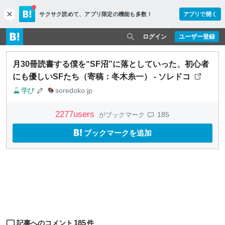
サクサク読めて、
アプリ限定の機能も多数！
アプリで開く
c
l
o
ログイン
ユーザー登録
s
e
月30冊読書する僕を“SF沼”に落としていった、初心者
にも優しいSFたち（寄稿：冬木糸一） - ソレドコ
学び
soredoko.jp
2277
users
185
がブックマーク
ブックマークを追加
185
記事へのコメント
件