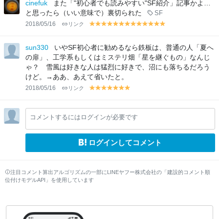
lo
lo
lo
lo
lo
lo
lo
lo
lo
lo
lo
lo
lo
lo
lo
lo
cinefuk
また「"初心者でも読みやすい"SF紹介」記事かよ…
w
w
w
w
w
w
w
w
w
w
w
w
w
w
w
w
と思ったら（いい意味で）裏切られた
SF
2018/05/16
リンク
y
y
y
y
y
y
y
y
y
y
y
y
y
el
el
el
el
el
el
el
el
el
el
el
el
el
lo
lo
lo
lo
lo
lo
lo
lo
lo
lo
lo
lo
lo
sun330
いやSF初心者に勧めるなら鉄板は、普通の人「夏へ
w
w
w
w
w
w
w
w
w
w
w
w
w
の扉」、工学系もしくはミステリ畑「星を継ぐもの」なんじ
ゃ？ 雪風は好きな人は猛烈に好きで、沼にも落ちるだろう
けど。→ああ、あえて省いたと。
2018/05/16
リンク
y
y
y
y
y
y
y
el
el
el
el
el
el
el
lo
lo
lo
lo
lo
lo
lo
コメントするにはログインが必要です
w
w
w
w
w
w
w
ログインしてコメント
注目コメント算出アルゴリズムの一部にLINEヤフー株式会社の「建設的コメント順
位付けモデルAPI」を使用しています