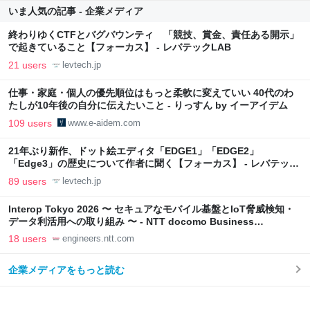
いま人気の記事 - 企業メディア
終わりゆくCTFとバグバウンティ 「競技、賞金、責任ある開示」
で起きていること【フォーカス】 - レバテックLAB
21 users
levtech.jp
仕事・家庭・個人の優先順位はもっと柔軟に変えていい 40代のわ
たしが10年後の自分に伝えたいこと - りっすん by イーアイデム
109 users
www.e-aidem.com
21年ぶり新作、ドット絵エディタ「EDGE1」「EDGE2」
「Edge3」の歴史について作者に聞く【フォーカス】 - レバテック
LAB
89 users
levtech.jp
Interop Tokyo 2026 〜 セキュアなモバイル基盤とIoT脅威検知・
データ利活用への取り組み 〜 - NTT docomo Business
Engineers' Blog
18 users
engineers.ntt.com
企業メディアをもっと読む