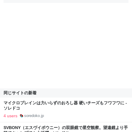
同じサイトの新着
マイクロプレインは力いらずのおろし器 硬いチーズもフワフワに -
ソレドコ
4 users
soredoko.jp
SVBONY（エスヴイボウニー）の双眼鏡で星空観察。望遠鏡より手