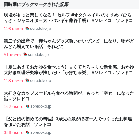
同時期にブックマークされた記事
現場がもっと楽しくなる！ セルフ #オタクネイル のすすめ（ひら
りさ・ジャニオタ三太・バンギャ藤谷千明） #ソレドコ - ソレドコ
116 users
soredoko.jp
第二子の出産で「赤ちゃんグッズ買いたいゾンビ」になり、物がど
んどん増えている話 - それどこ
51 users
soredoko.jp
【夏にあえておかゆを食べよう】甘くてとろ～りな新食感。おかゆ
大好き料理研究家が推したい「かぼちゃ粥」 #ソレドコ - ソレドコ
113 users
soredoko.jp
大好きなカップヌードルを食べる時間が、もっと「幸せ」になった
話 - ソレドコ
162 users
soredoko.jp
【父と娘の初めての料理】3歳児の娘がほぼ一人でつくったお料理
を頂いたお話 - ソレドコ
388 users
soredoko.jp