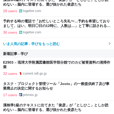
めない→脳内に登場する、選び抜かれた俊彦たち
28 users
togetter.com
予約する時の電話で「お忙しいところ失礼〜…予約を希望しており
まして、はい、明日◯日の12時に、人数は…」と丁寧に話されるよ
り、受ける側としてはもっと簡潔な方が楽なんだよな
36 users
togetter.com
いま人気の記事 - 学びをもっと読む
新着記事 - 学び
E2903 – 琉球大学附属図書館医学部分館でのカビ被害資料の清掃作
業
32 users
current.ndl.go.jp
タスク・プロジェクト管理ツール「Jooto」の一般提供終了及び事
業廃止の決定に関するお知らせ
17 users
prtimes.jp
漢検準1級のテキストに出てきた「俊彦」が「としひこ」としか読
めない→脳内に登場する、選び抜かれた俊彦たち