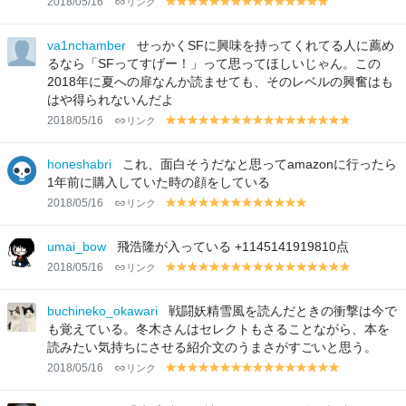
2018/05/16
リンク
y
y
y
y
y
y
y
y
y
y
y
y
y
y
y
el
el
el
el
el
el
el
el
el
el
el
el
el
el
el
lo
lo
lo
lo
lo
lo
lo
lo
lo
lo
lo
lo
lo
lo
lo
va1nchamber
せっかくSFに興味を持ってくれてる人に薦め
w
w
w
w
w
w
w
w
w
w
w
w
w
w
w
るなら「SFってすげー！」って思ってほしいじゃん。この
2018年に夏への扉なんか読ませても、そのレベルの興奮はも
はや得られないんだよ
2018/05/16
リンク
y
y
y
y
y
y
y
y
y
y
y
y
y
y
y
y
y
el
el
el
el
el
el
el
el
el
el
el
el
el
el
el
el
el
lo
lo
lo
lo
lo
lo
lo
lo
lo
lo
lo
lo
lo
lo
lo
lo
lo
honeshabri
これ、面白そうだなと思ってamazonに行ったら
w
w
w
w
w
w
w
w
w
w
w
w
w
w
w
w
w
1年前に購入していた時の顔をしている
2018/05/16
リンク
y
y
y
y
y
y
y
y
y
y
y
y
y
el
el
el
el
el
el
el
el
el
el
el
el
el
lo
lo
lo
lo
lo
lo
lo
lo
lo
lo
lo
lo
lo
umai_bow
飛浩隆が入っている +1145141919810点
w
w
w
w
w
w
w
w
w
w
w
w
w
2018/05/16
リンク
y
y
y
y
y
y
y
y
y
y
y
y
y
y
y
y
y
el
el
el
el
el
el
el
el
el
el
el
el
el
el
el
el
el
lo
lo
lo
lo
lo
lo
lo
lo
lo
lo
lo
lo
lo
lo
lo
lo
lo
buchineko_okawari
戦闘妖精雪風を読んだときの衝撃は今で
w
w
w
w
w
w
w
w
w
w
w
w
w
w
w
w
w
も覚えている。冬木さんはセレクトもさることながら、本を
読みたい気持ちにさせる紹介文のうまさがすごいと思う。
2018/05/16
リンク
y
y
y
y
y
y
y
y
y
y
y
y
y
y
y
y
el
el
el
el
el
el
el
el
el
el
el
el
el
el
el
el