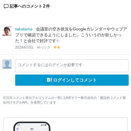
2
記事へのコメント
件
takatama
会議室の空き状況をGoogleカレンダーやウェブア
プリで確認できるようにしました。こういうのが欲しかっ
た！と会社で好評です✨
2024/07/31
リンク
y
y
el
el
lo
lo
コメントするにはログインが必要です
w
w
ログインしてコメント
注目コメント算出アルゴリズムの一部にLINEヤフー株式会社の「建設的コメント順
位付けモデルAPI」を使用しています