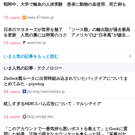
戦時中、大学で輸血の人体実験 患者に動物の血使用、死亡例も
76 users
www.47news.jp
日本のマヨネーズが世界を魅了 「ソース類」の輸出額が過去最高
を更新 人気の裏には卵黄のコク アメリカでは“日本風”が誕生｜
FNNプライムオンライン
53 users
www.fnn.jp
いま人気の記事をもっと読む
いま人気の記事 - テクノロジー
Zbtlink製ルータに出荷時組み込まれていたバックドアについてま
とめてみた - piyolog
84 users
piyolog.hatenadiary.jp
眩しすぎるHDRスパム広告について - マルシテイア
14 users
blog.amagi.dev
「このアカウントで一番気持ち悪いポストを教えて」とGrokに質
問した結果、正論で盛大なカウンターを食らった話→「返事がヤバ