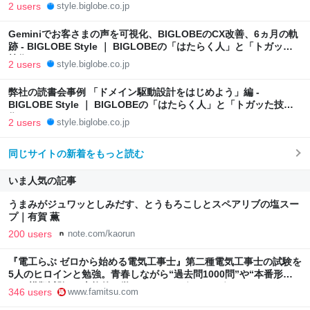
2 users
style.biglobe.co.jp
Geminiでお客さまの声を可視化、BIGLOBEのCX改善、6ヵ月の軌
跡 - BIGLOBE Style ｜ BIGLOBEの「はたらく人」と「トガッた
技術」
2 users
style.biglobe.co.jp
弊社の読書会事例 「ドメイン駆動設計をはじめよう」編 -
BIGLOBE Style ｜ BIGLOBEの「はたらく人」と「トガッた技
術」
2 users
style.biglobe.co.jp
同じサイトの新着をもっと読む
いま人気の記事
うまみがジュワッとしみだす、とうもろこしとスペアリブの塩スー
プ｜有賀 薫
200 users
note.com/kaorun
『電工らぶ ゼロから始める電気工事士』第二種電気工事士の試験を
5人のヒロインと勉強。青春しながら“過去問1000問”や“本番形式
CBT模擬試験”で本格的に学べるノベルゲーム | ゲーム・エンタメ
346 users
www.famitsu.com
最新情報のファミ通.com