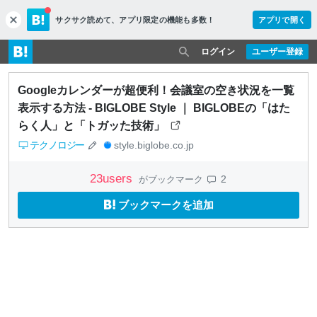
サクサク読めて、
アプリ限定の機能も多数！
アプリで開く
c
l
o
ログイン
ユーザー登録
s
e
Googleカレンダーが超便利！会議室の空き状況を一覧
表示する方法 - BIGLOBE Style ｜ BIGLOBEの「はた
らく人」と「トガッた技術」
テクノロジー
style.biglobe.co.jp
23
users
2
がブックマーク
ブックマークを追加