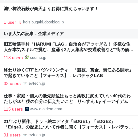
濃い柿渋石鹸が楽天よりお得に買えちゃいます！
1 user
koisibugaki.doorblog.jp
いま人気の記事 - 企業メディア
旧五輪選手村「HARUMI FLAG」自治会がアツすぎる！ 多様な住
人が本気スキルで挑む、盆踊り2万人集客や交通改善など“街の価値
向上”戦略 東京・中央区
118 users
suumo.jp
終わりゆくCTFとバグバウンティ 「競技、賞金、責任ある開示」
で起きていること【フォーカス】 - レバテックLAB
33 users
levtech.jp
仕事・家庭・個人の優先順位はもっと柔軟に変えていい 40代のわ
たしが10年後の自分に伝えたいこと - りっすん by イーアイデム
115 users
www.e-aidem.com
21年ぶり新作、ドット絵エディタ「EDGE1」「EDGE2」
「Edge3」の歴史について作者に聞く【フォーカス】 - レバテック
LAB
91 users
levtech.jp