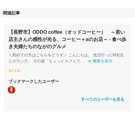
関連記事
【長野市】ODDO coffee（オッドコーヒー） ～若い
店主さんの感性が光る、コーヒー＋αのお店～ - 食べ歩
き夫婦たちのながのグルメ
＼初めての方はこちらをどうぞ／ こんにちは。 先日行ったM先生
との
ランチ
。 その後「ちょっとカフェで...
概要を表示
24
y
y
e
e
ブックマークしたユーザー
ll
ll
o
o
w
w
すべてのユーザーを見る