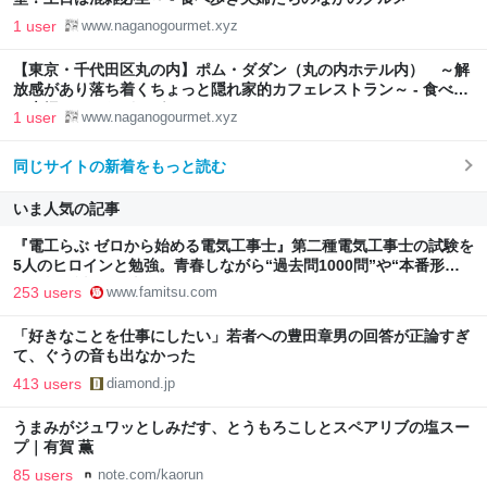
1 user
www.naganogourmet.xyz
【東京・千代田区丸の内】ポム・ダダン（丸の内ホテル内） ～解
放感があり落ち着くちょっと隠れ家的カフェレストラン～ - 食べ歩
き夫婦たちのながのグルメ
1 user
www.naganogourmet.xyz
同じサイトの新着をもっと読む
いま人気の記事
『電工らぶ ゼロから始める電気工事士』第二種電気工事士の試験を
5人のヒロインと勉強。青春しながら“過去問1000問”や“本番形式
CBT模擬試験”で本格的に学べるノベルゲーム | ゲーム・エンタメ
253 users
www.famitsu.com
最新情報のファミ通.com
「好きなことを仕事にしたい」若者への豊田章男の回答が正論すぎ
て、ぐうの音も出なかった
413 users
diamond.jp
うまみがジュワッとしみだす、とうもろこしとスペアリブの塩スー
プ｜有賀 薫
85 users
note.com/kaorun