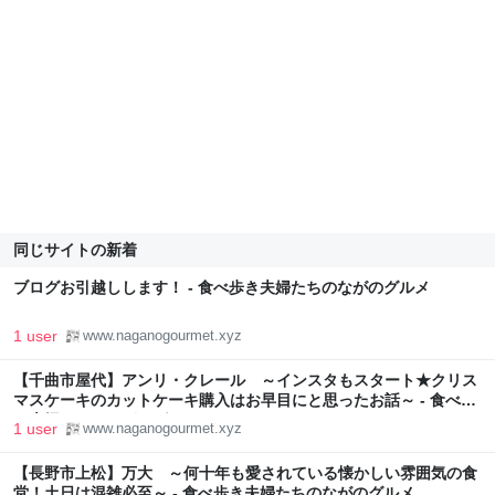
同じサイトの新着
ブログお引越しします！ - 食べ歩き夫婦たちのながのグルメ
1 user
www.naganogourmet.xyz
【千曲市屋代】アンリ・クレール ～インスタもスタート★クリス
マスケーキのカットケーキ購入はお早目にと思ったお話～ - 食べ歩
き夫婦たちのながのグルメ
1 user
www.naganogourmet.xyz
【長野市上松】万大 ～何十年も愛されている懐かしい雰囲気の食
堂！土日は混雑必至～ - 食べ歩き夫婦たちのながのグルメ