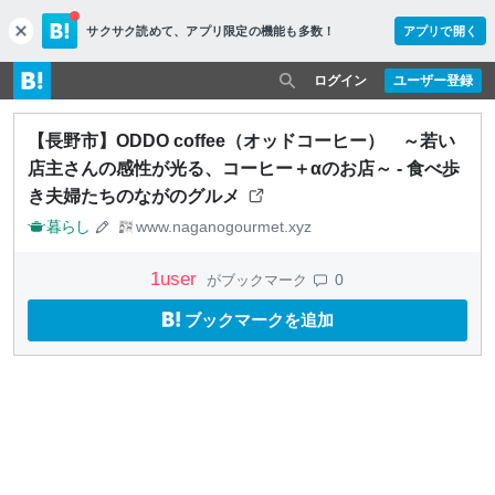
サクサク読めて、
アプリ限定の機能も多数！
アプリで開く
c
l
o
ログイン
ユーザー登録
s
e
【長野市】ODDO coffee（オッドコーヒー） ～若い
店主さんの感性が光る、コーヒー＋αのお店～ - 食べ歩
き夫婦たちのながのグルメ
暮らし
www.naganogourmet.xyz
1
user
0
がブックマーク
ブックマークを追加