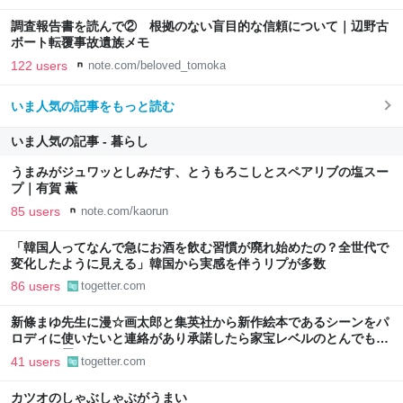
調査報告書を読んで② 根拠のない盲目的な信頼について｜辺野古
ボート転覆事故遺族メモ
122 users
note.com/beloved_tomoka
いま人気の記事をもっと読む
いま人気の記事 - 暮らし
うまみがジュワッとしみだす、とうもろこしとスペアリブの塩スー
プ｜有賀 薫
85 users
note.com/kaorun
「韓国人ってなんで急にお酒を飲む習慣が廃れ始めたの？全世代で
変化したように見える」韓国から実感を伴うリプが多数
86 users
togetter.com
新條まゆ先生に漫☆画太郎と集英社から新作絵本であるシーンをパ
ロディに使いたいと連絡があり承諾したら家宝レベルのとんでもな
いものが届いた
41 users
togetter.com
カツオのしゃぶしゃぶがうまい