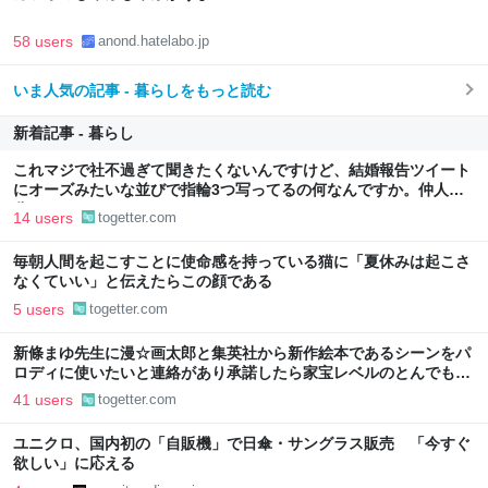
58 users
anond.hatelabo.jp
いま人気の記事 - 暮らしをもっと読む
新着記事 - 暮らし
これマジで社不過ぎて聞きたくないんですけど、結婚報告ツイート
にオーズみたいな並びで指輪3つ写ってるの何なんですか。仲人の
分？
14 users
togetter.com
毎朝人間を起こすことに使命感を持っている猫に「夏休みは起こさ
なくていい」と伝えたらこの顔である
5 users
togetter.com
新條まゆ先生に漫☆画太郎と集英社から新作絵本であるシーンをパ
ロディに使いたいと連絡があり承諾したら家宝レベルのとんでもな
いものが届いた
41 users
togetter.com
ユニクロ、国内初の「自販機」で日傘・サングラス販売 「今すぐ
欲しい」に応える