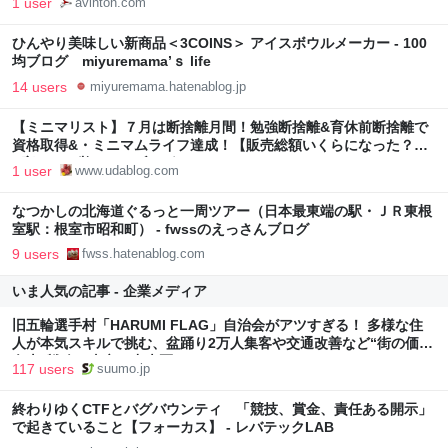
1 user
avinton.com
ひんやり美味しい新商品＜3COINS＞ アイスボウルメーカー - 100
均ブログ miyuremama’ｓ life
14 users
miyuremama.hatenablog.jp
【ミニマリスト】７月は断捨離月間！勉強断捨離&育休前断捨離で
資格取得&・ミニマムライフ達成！【販売総額いくらになった？】
- 寝ても、覚めてもブログ
1 user
www.udablog.com
なつかしの北海道ぐるっと一周ツアー（日本最東端の駅・ＪＲ東根
室駅：根室市昭和町） - fwssのえっさんブログ
9 users
fwss.hatenablog.com
いま人気の記事 - 企業メディア
旧五輪選手村「HARUMI FLAG」自治会がアツすぎる！ 多様な住
人が本気スキルで挑む、盆踊り2万人集客や交通改善など“街の価値
向上”戦略 東京・中央区
117 users
suumo.jp
終わりゆくCTFとバグバウンティ 「競技、賞金、責任ある開示」
で起きていること【フォーカス】 - レバテックLAB