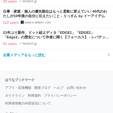
33 users
levtech.jp
仕事・家庭・個人の優先順位はもっと柔軟に変えていい 40代のわ
たしが10年後の自分に伝えたいこと - りっすん by イーアイデム
112 users
www.e-aidem.com
21年ぶり新作、ドット絵エディタ「EDGE1」「EDGE2」
「Edge3」の歴史について作者に聞く【フォーカス】 - レバテック
LAB
91 users
levtech.jp
企業メディアをもっと読む
はてなブックマーク
アプリ・拡張機能
開発ブログ
ヘルプ
お問い合わせ
ガイドライン
利用規約
プライバシーポリシー
利用者情報の外部送信について