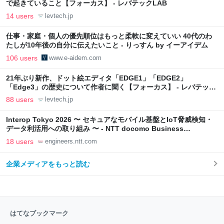
で起きていること【フォーカス】 - レバテックLAB
14 users
levtech.jp
仕事・家庭・個人の優先順位はもっと柔軟に変えていい 40代のわ
たしが10年後の自分に伝えたいこと - りっすん by イーアイデム
106 users
www.e-aidem.com
21年ぶり新作、ドット絵エディタ「EDGE1」「EDGE2」
「Edge3」の歴史について作者に聞く【フォーカス】 - レバテック
LAB
88 users
levtech.jp
Interop Tokyo 2026 〜 セキュアなモバイル基盤とIoT脅威検知・
データ利活用への取り組み 〜 - NTT docomo Business
Engineers' Blog
18 users
engineers.ntt.com
企業メディアをもっと読む
はてなブックマーク