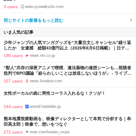
3 users
www.syowakyoto.com
同じサイトの新着をもっと読む
いま人気の記事
少年ジャンプの人気マンガグッズを“大量注文しキャンセル”繰り返
したか 女逮捕 総額43億円以上（2026年8月6日掲載）｜日テレ
NEWS NNN
190 users
news.ntv.co.jp
“獣人”共存の深夜アニメで喫煙、違法薬物の連想シーンも…視聴者
批判でBPO議論「紛らわしいことは放送しないほうが」 - ライブド
アニュース
157 users
news.livedoor.com
女性ボーカルの曲に男性コーラス入れるな！クソが！
244 users
anond.hatelabo.jp
熊本地震視察動画を、映像ディレクターとして本気で分析する｜牟
田高太郎｜映像で、想いをつなぐ
272 users
note.com/kotaro_muta