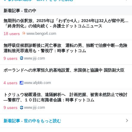
新着記事 - 世の中
無期刑の仮釈放、2025年は「わずか4人」2024年は32人が獄中死…
「終身刑化」の傾向続く - 弁護士ドットコムニュース
18 users
www.bengo4.com
無呼吸症候群診断後に死亡事故 運転の男、独断で治療中断―危険
運転致死罪適用も・警視庁：時事ドットコム
9 users
www.jiji.com
ポーランドへの米軍恒久的基地設置、米国側と協議中 国防副大臣
4 users
www.afpbb.com
トクリュウ秘匿通信、遠隔解析へ 計画把握、被害未然防止で検討
―警察庁、１０日に有識者会議：時事ドットコム
9 users
www.jiji.com
新着記事 - 世の中をもっと読む