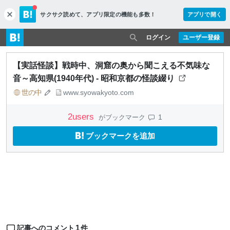
サクサク読めて、
アプリ限定の機能も多数！
アプリで開く
c
l
o
ログイン
ユーザー登録
s
e
【実話怪談】戦時中、洞窟の奥から聞こえる不気味な
音～高知県(1940年代) - 昭和京都の怪談綴り
世の中
www.syowakyoto.com
2
users
1
がブックマーク
ブックマークを追加
1
記事へのコメント
件