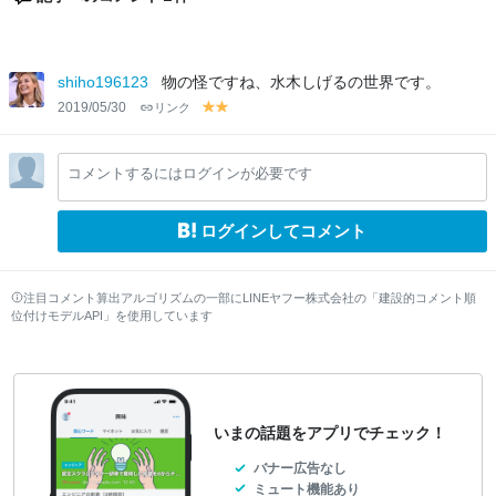
shiho196123
物の怪ですね、水木しげるの世界です。
2019/05/30
リンク
y
y
el
el
lo
lo
コメントするにはログインが必要です
w
w
ログインしてコメント
注目コメント算出アルゴリズムの一部にLINEヤフー株式会社の「建設的コメント順
位付けモデルAPI」を使用しています
いまの話題をアプリでチェック！
バナー広告なし
ミュート機能あり