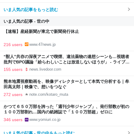
いま人気の記事をもっと読む
いま人気の記事 - 世の中
【速報】産経新聞が東北で新聞発行休止
216 users
www.47news.jp
“獣人”共存の深夜アニメで喫煙、違法薬物の連想シーンも…視聴者
批判でBPO議論「紛らわしいことは放送しないほうが」 - ライブド
アニュース
155 users
news.livedoor.com
熊本地震視察動画を、映像ディレクターとして本気で分析する｜牟
田高太郎｜映像で、想いをつなぐ
272 users
note.com/kotaro_muta
かつて６５０万部を誇った「週刊少年ジャンプ」、発行部数が初の
１００万部割れ…国内の紙雑誌で「１００万部超」ゼロに
346 users
www.yomiuri.co.jp
いま人気の記事 - 世の中をもっと読む