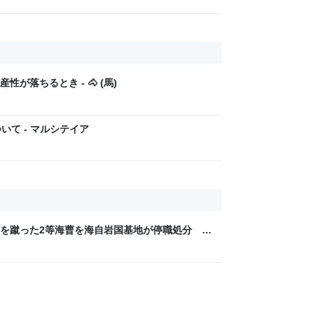
が落ちるとき - 🐴 (馬)
いて - マルシテイア
を蹴った2等海曹を海自岩国基地が停職処分 |