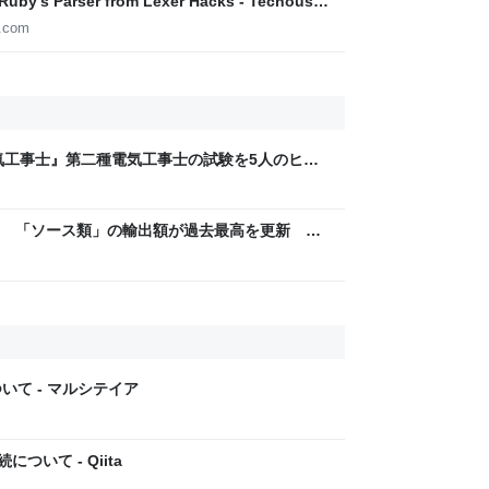
 Ruby's Parser from Lexer Hacks - Techouse
e.com
気工事士』第二種電気工事士の試験を5人のヒロ
問1000問”や“本番形式CBT模擬試験”で本格的
ム・エンタメ最新情報のファミ通.com
 「ソース類」の輸出額が過去最高を更新 人
カでは“日本風”が誕生｜FNNプライムオンライ
いて - マルシテイア
ついて - Qiita