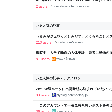
RubyKaigi 2026 - The Less-Told Story of Soc
Techouse Developers Blog
2 users
developers.techouse.com
いま人気の記事
うまみがジュワッとしみだす、とうもろこしとス
213 users
note.com/kaorun
戦時中、大学で輸血の人体実験 患者に動物の
81 users
www.47news.jp
いま人気の記事 - テクノロジー
Zbtlink製ルータに出荷時組み込まれていたバ
piyolog
89 users
piyolog.hatenadiary.jp
「このアカウントで一番気持ち悪いポストを教え
正論で盛大なカウンターを食らった話→「返事が
36 users
togetter.com