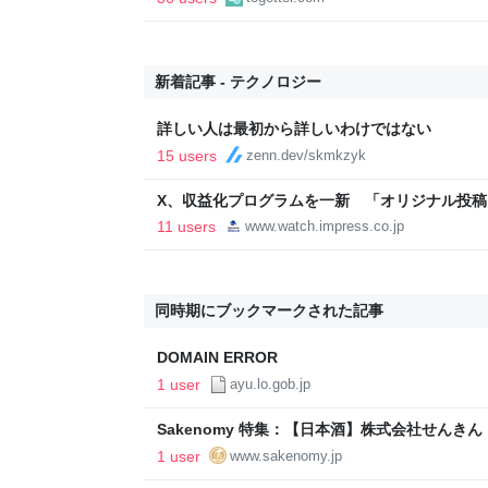
「お前感情あるだろ」の声も
新着記事 - テクノロジー
詳しい人は最初から詳しいわけではない
15 users
zenn.dev/skmkzyk
X、収益化プログラムを一新 「オリジナル投稿
11 users
www.watch.impress.co.jp
同時期にブックマークされた記事
DOMAIN ERROR
1 user
ayu.lo.gob.jp
Sakenomy 特集：【日本酒】株式会社せんき
た｜Sakenomy - 日本酒を知り、日本を知る
1 user
www.sakenomy.jp