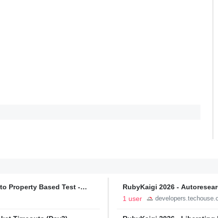
to Property Based Test -
RubyKaigi 2026 - Autoresea
Techouse Developers Blog
1 user
developers.techouse