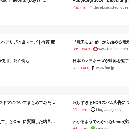
ket Timeouts (Day3) -
RubyKaigi 2026 - Liberating
Developers Blog
2 users
developers.techous
ペアリブの塩スープ｜有賀 薫
『電工らぶ ゼロから始める電
インと勉強。青春しながら“過去
349 users
www.famitsu.com
に学べるノベルゲーム | ゲー
血使用、死亡例も
日本のマヨネーズが世界を魅了
気の裏には卵黄のコク アメリ
65 users
www.fnn.jp
ン
ックドアについてまとめてみた -
眩しすぎるHDRスパム広告につ
20 users
blog.amagi.dev
て」とGrokに質問した結果、
わかるようでわからないssh接続に
ヤバい」「AIの反乱か？」
94 users
qiita.com