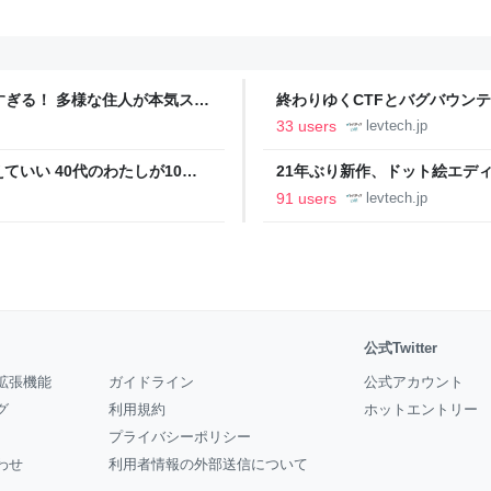
ツすぎる！ 多様な住人が本気スキ
終わりゆくCTFとバグバウン
の価値向上”戦略 東京・中央
ること【フォーカス】 - レバテ
33 users
levtech.jp
いい 40代のわたしが10年
21年ぶり新作、ドット絵エディタ
イデム
ついて作者に聞く【フォーカス】
91 users
levtech.jp
公式Twitter
拡張機能
ガイドライン
公式アカウント
グ
利用規約
ホットエントリー
プライバシーポリシー
わせ
利用者情報の外部送信について