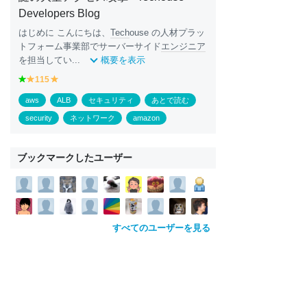
Developers Blog
はじめに こんにちは、
Tech
ouse の人材プラッ
トフォーム事業部でサーバーサイド
エンジニア
を担当してい...
概要を表示
g
115
y
y
r
e
e
aws
ALB
セキュリティ
あとで読む
e
ll
ll
e
o
o
security
ネットワーク
amazon
n
w
w
ブックマークしたユーザー
すべてのユーザーを見る