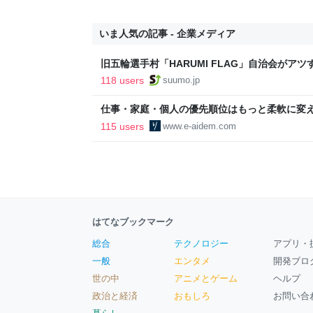
いま人気の記事 - 企業メディア
旧五輪選手村「HARUMI FLAG」自治会がア
ルで挑む、盆踊り2万人集客や交通改善など“街
118 users
suumo.jp
区
仕事・家庭・個人の優先順位はもっと柔軟に変えて
後の自分に伝えたいこと - りっすん by イーア
115 users
www.e-aidem.com
はてなブックマーク
総合
テクノロジー
アプリ・
一般
エンタメ
開発ブロ
世の中
アニメとゲーム
ヘルプ
政治と経済
おもしろ
お問い合