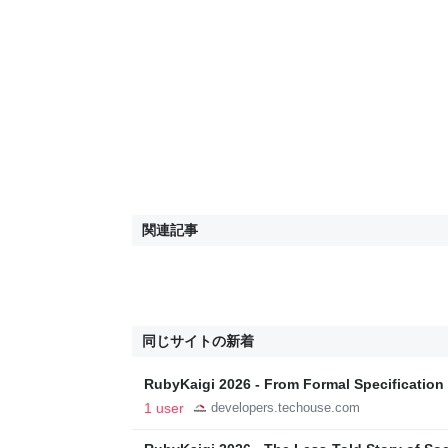
関連記事
同じサイトの新着
RubyKaigi 2026 - From Formal Specification 
Techouse Developers Blog
1 user
developers.techouse.com