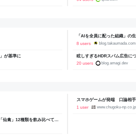
「AIを全員に配った組織」の生産性
8 users
blog.takaumada.com
」が基準に
眩しすぎるHDRスパム広告につ
20 users
blog.amagi.dev
スマホゲームが発端 口論相手
中国新聞デジタル
1 user
www.chugoku-np.co.jp
ん「仙禽」12種類を飲み比べてみ