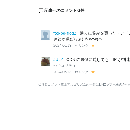
6
記事へのコメント
件
fog-og-frog2
過去に恨みを買ったIPア
きとか嫌だなぁ(´🖕◉👄◉)🖕
2024/06/13
リンク
y
el
lo
JULY
CDN の裏側に隠しても、IP が
w
セキュリティ
2024/06/13
リンク
y
el
lo
注目コメント算出アルゴリズムの一部にLINEヤフー株式会社
w