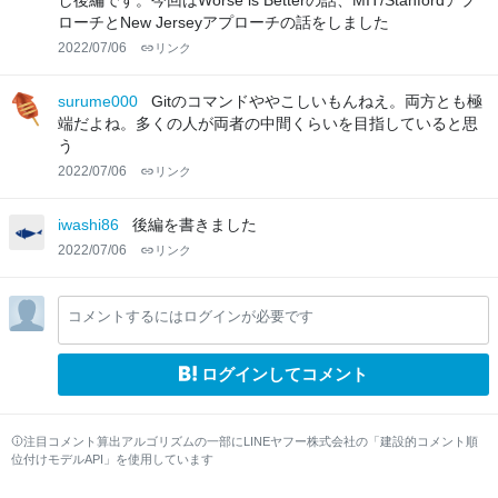
し後編です。今回はWorse is Betterの話、MIT/Stanfordアプ
ローチとNew Jerseyアプローチの話をしました
2022/07/06
リンク
surume000
Gitのコマンドややこしいもんねえ。両方とも極
端だよね。多くの人が両者の中間くらいを目指していると思
う
2022/07/06
リンク
iwashi86
後編を書きました
2022/07/06
リンク
コメントするにはログインが必要です
ログインしてコメント
注目コメント算出アルゴリズムの一部にLINEヤフー株式会社の「建設的コメント順
位付けモデルAPI」を使用しています