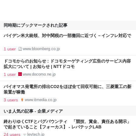
同時期にブックマークされた記事
バイデン米大統領、対中関税の一部撤回に近づく－インフレ対応で
1 user
www.bloomberg.co.jp
ドコモからのお知らせ : ドコモターゲティング広告のサービス内容
拡大について | お知らせ | NTTドコモ
1 user
www.docomo.ne.jp
バイオマス発電所の排出CO2をほぼ全て回収可能に、三菱重工の新
装置が稼働
3 users
www.itmedia.co.jp
いま人気の記事 - 企業メディア
終わりゆくCTFとバグバウンティ 「競技、賞金、責任ある開示」
で起きていること【フォーカス】 - レバテックLAB
24 users
levtech.jp