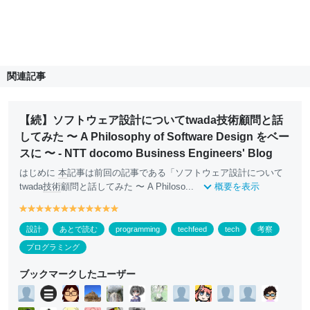
関連記事
【続】ソフトウェア設計についてtwada技術顧問と話
してみた 〜 A Philosophy of Software Design をベー
スに 〜 - NTT docomo Business Engineers' Blog
はじめに
本
記事は前回の記事である「ソフトウェア設計について
twada
技術
顧問と話してみた 〜 A Philoso...
概要を表示
y
y
y
y
y
y
y
y
y
y
y
y
e
e
e
e
e
e
e
e
e
e
e
e
設計
あとで読む
programming
techfeed
tech
考察
ll
ll
ll
ll
ll
ll
ll
ll
ll
ll
ll
ll
o
o
o
o
o
o
o
o
o
o
o
o
プログラミング
w
w
w
w
w
w
w
w
w
w
w
w
ブックマークしたユーザー