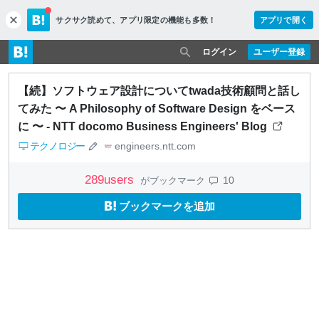
サクサク読めて、
アプリ限定の機能も多数！
アプリで開く
c
l
o
ログイン
ユーザー登録
s
e
【続】ソフトウェア設計についてtwada技術顧問と話し
てみた 〜 A Philosophy of Software Design をベース
に 〜 - NTT docomo Business Engineers' Blog
テクノロジー
engineers.ntt.com
289
users
10
がブックマーク
ブックマークを追加