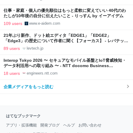
仕事・家庭・個人の優先順位はもっと柔軟に変えていい 40代のわ
たしが10年後の自分に伝えたいこと - りっすん by イーアイデム
109 users
www.e-aidem.com
21年ぶり新作、ドット絵エディタ「EDGE1」「EDGE2」
「Edge3」の歴史について作者に聞く【フォーカス】 - レバテック
LAB
89 users
levtech.jp
Interop Tokyo 2026 〜 セキュアなモバイル基盤とIoT脅威検知・
データ利活用への取り組み 〜 - NTT docomo Business
Engineers' Blog
18 users
engineers.ntt.com
企業メディアをもっと読む
はてなブックマーク
アプリ・拡張機能
開発ブログ
ヘルプ
お問い合わせ