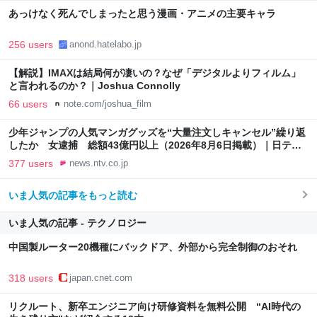
あっけなく死んでしまったと思う漫画・アニメの主要キャラ
256 users
anond.hatelabo.jp
【解説】IMAXは結局何が凄いの？なぜ「デジタルよりフィルム」
と言われるのか？｜Joshua Connolly
66 users
note.com/joshua_film
少年ジャンプの人気マンガグッズを“大量注文しキャンセル”繰り返
したか 女逮捕 総額43億円以上（2026年8月6日掲載）｜日テレ
NEWS NNN
377 users
news.ntv.co.jp
いま人気の記事をもっと読む
いま人気の記事 - テクノロジー
中国製ルーター20機種にバックドア、外部から完全制御のおそれ
318 users
japan.cnet.com
リクルート、新卒エンジニア向け研修資料を無料公開 “AI時代の