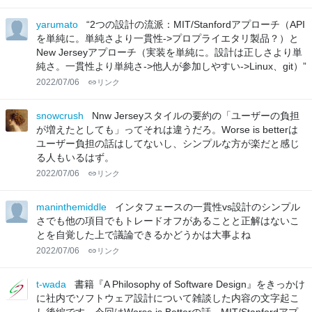
yarumato
“2つの設計の流派：MIT/Stanfordアプローチ（API
を単純に。単純さより一貫性->プロプライエタリ製品？）と
New Jerseyアプローチ（実装を単純に。設計は正しさより単
純さ。一貫性より単純さ->他人が参加しやすい->Linux、git）”
2022/07/06
リンク
snowcrush
Nnw Jerseyスタイルの要約の「ユーザーの負担
が増えたとしても」ってそれは違うだろ。Worse is betterは
ユーザー負担の話はしてないし、シンプルな方が楽だと感じ
る人もいるはず。
2022/07/06
リンク
maninthemiddle
インタフェースの一貫性vs設計のシンプル
さでも他の項目でもトレードオフがあることと正解はないこ
とを自覚した上で議論できるかどうかは大事よね
2022/07/06
リンク
t-wada
書籍『A Philosophy of Software Design』をきっかけ
に社内でソフトウェア設計について雑談した内容の文字起こ