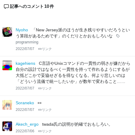
10
記事へのコメント
件
Nyoho
「New Jersey派のほうが生き残りやすいだろうとい
う算段があるためです」のくだりとかおもしろいな
programming
2022/07/07
リンク
kagehiens
C言語やUnixコマンドの一貫性の弱さが嫌だから
自分の設計ではなるべく一貫性を持って作れるようにするが
大抵どこかで妥協せざるを得なくなる。何より悲しいのは
「どういう流儀で統一したいか」が数年で変わること……
2022/07/07
リンク
Soraneko
👀
2022/07/07
リンク
Akech_ergo
twada氏の説明が的確でおもしろい。
2022/07/06
リンク