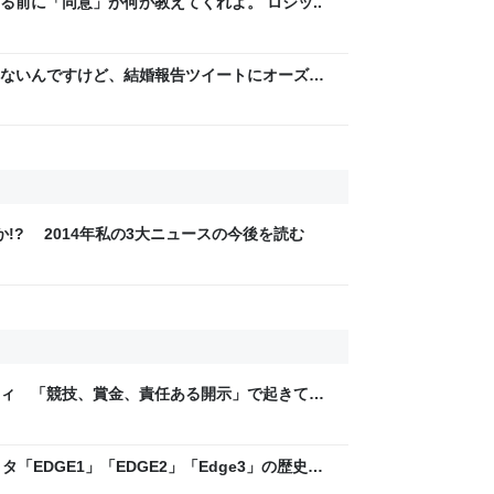
る前に「同意」が何か教えてくれよ。 ロジッ..
ないんですけど、結婚報告ツイートにオーズみ
の何なんですか。仲人の分？
!? 2014年私の3大ニュースの今後を読む
ティ 「競技、賞金、責任ある開示」で起きてい
ックLAB
「EDGE1」「EDGE2」「Edge3」の歴史に
 - レバテックLAB