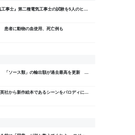
気工事士』第二種電気工事士の試験を5人のヒロ
問1000問”や“本番形式CBT模擬試験”で本格的
ム・エンタメ最新情報のファミ通.com
 患者に動物の血使用、死亡例も
 「ソース類」の輸出額が過去最高を更新 人
カでは“日本風”が誕生｜FNNプライムオンライ
英社から新作絵本であるシーンをパロディに使
家宝レベルのとんでもないものが届いた