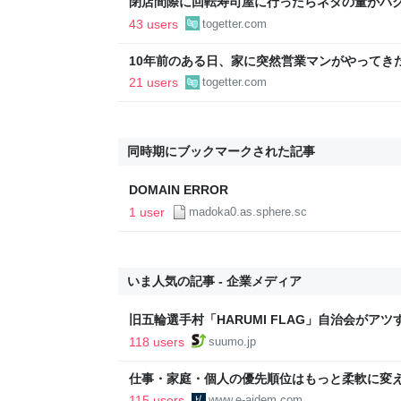
閉店間際に回転寿司屋に行ったらネタの量がバ
さないで」という声もあるが広報から「得々ゾ
43 users
togetter.com
の回答も
10年前のある日、家に突然営業マンがやってき
でも」としつこく、断っても「じゃあどうすれ
21 users
togetter.com
れたので、ある方法で解決することに
同時期にブックマークされた記事
DOMAIN ERROR
1 user
madoka0.as.sphere.sc
いま人気の記事 - 企業メディア
旧五輪選手村「HARUMI FLAG」自治会がア
ルで挑む、盆踊り2万人集客や交通改善など“街
118 users
suumo.jp
区
仕事・家庭・個人の優先順位はもっと柔軟に変えて
後の自分に伝えたいこと - りっすん by イーア
115 users
www.e-aidem.com