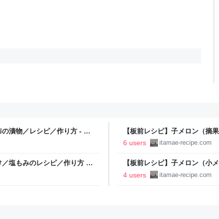
漬物／レシピ／作り方 - ち
【板前レシピ】子メロン（摘果
クッキング
6 users
itamae-recipe.com
／塩もみのレシピ／作り方 -
【板前レシピ】子メロン（小メ
ング
4 users
itamae-recipe.com