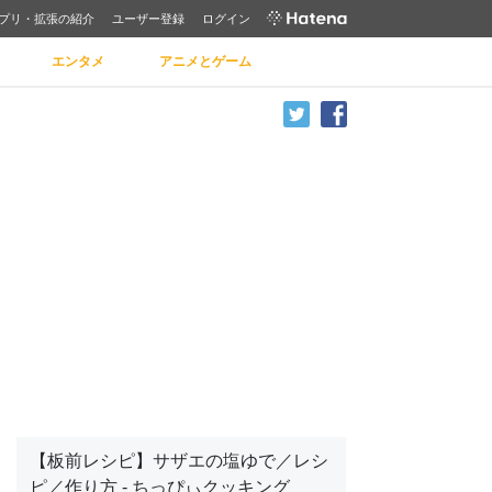
プリ・拡張の紹介
ユーザー登録
ログイン
エンタメ
アニメとゲーム
【板前レシピ】サザエの塩ゆで／レシ
ピ／作り方 - ちっぴぃクッキング