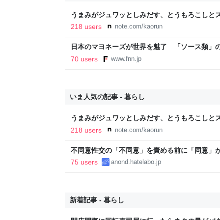
うまみがジュワッとしみだす、とうもろこしとス
218 users
note.com/kaorun
日本のマヨネーズが世界を魅了 「ソース類」
気の裏には卵黄のコク アメリカでは“日本風”
70 users
www.fnn.jp
ン
いま人気の記事 - 暮らし
うまみがジュワッとしみだす、とうもろこしとス
218 users
note.com/kaorun
不同意性交の「不同意」を責める前に「同意」が何
75 users
anond.hatelabo.jp
新着記事 - 暮らし