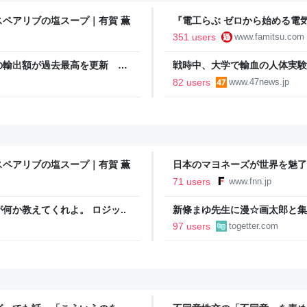
ペアリブの塩スープ｜有賀 薫
『電工らぶ ゼロから始める電
インと勉強。青春しながら“過去
351 users
www.famitsu.com
に学べるノベルゲーム | ゲー
の輸出額が過去最高を更新 人
戦時中、大学で輸血の人体実験
が誕生｜FNNプライムオンライ
82 users
www.47news.jp
ペアリブの塩スープ｜有賀 薫
日本のマヨネーズが世界を魅了
気の裏には卵黄のコク アメリ
71 users
www.fnn.jp
ン
か教えてくれよ。 ロジッ..
新條まゆ先生に漫☆画太郎と集
いたいと連絡があり承諾したら
97 users
togetter.com