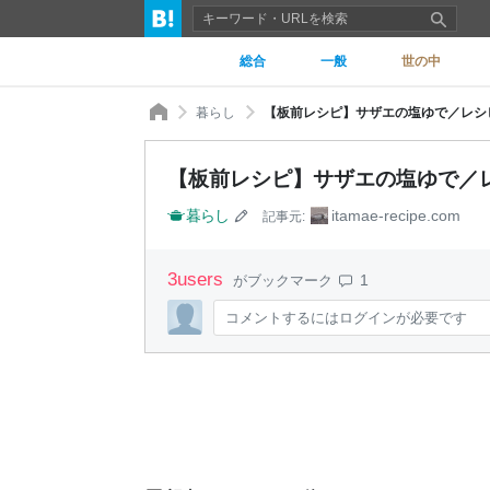
総合
一般
世の中
暮らし
【板前レシピ】サザエの塩ゆで／レシピ
【板前レシピ】サザエの塩ゆで／レ
暮らし
itamae-recipe.com
記事元:
3
users
1
がブックマーク
コメントするにはログインが必要です