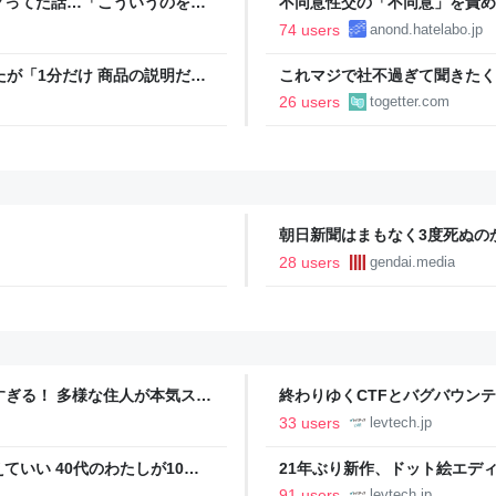
グってた話…「こういうのを晒
不同意性交の「不同意」を責め
ーン」という正規サービスだと
74 users
anond.hatelabo.jp
たが「1分だけ 商品の説明だけ
これマジで社不過ぎて聞きたく
ば話聞いてくれますか」と言わ
たいな並びで指輪3つ写ってる
26 users
togetter.com
朝日新聞はまもなく3度死ぬのか
28 users
gendai.media
ツすぎる！ 多様な住人が本気スキ
終わりゆくCTFとバグバウン
の価値向上”戦略 東京・中央
ること【フォーカス】 - レバテ
33 users
levtech.jp
いい 40代のわたしが10年
21年ぶり新作、ドット絵エディタ
イデム
ついて作者に聞く【フォーカス】
91 users
levtech.jp