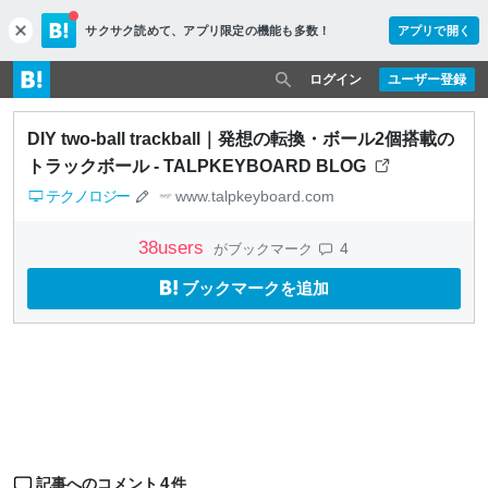
サクサク読めて、
アプリ限定の機能も多数！
アプリで開く
c
l
o
ログイン
ユーザー登録
s
e
DIY two-ball trackball｜発想の転換・ボール2個搭載の
トラックボール - TALPKEYBOARD BLOG
テクノロジー
www.talpkeyboard.com
38
users
4
がブックマーク
ブックマークを追加
4
記事へのコメント
件