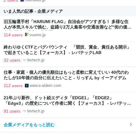
いま人気の記事 - 企業メディア
旧五輪選手村「HARUMI FLAG」自治会がアツすぎる！ 多様な住
人が本気スキルで挑む、盆踊り2万人集客や交通改善など“街の価値
向上”戦略 東京・中央区
114 users
suumo.jp
終わりゆくCTFとバグバウンティ 「競技、賞金、責任ある開示」
で起きていること【フォーカス】 - レバテックLAB
32 users
levtech.jp
仕事・家庭・個人の優先順位はもっと柔軟に変えていい 40代のわ
たしが10年後の自分に伝えたいこと - りっすん by イーアイデム
112 users
www.e-aidem.com
21年ぶり新作、ドット絵エディタ「EDGE1」「EDGE2」
「Edge3」の歴史について作者に聞く【フォーカス】 - レバテック
LAB
91 users
levtech.jp
企業メディアをもっと読む