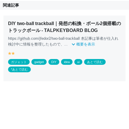
関連記事
DIY two-ball trackball｜発想の転換・ボール2個搭載の
トラックボール - TALPKEYBOARD BLOG
https://
github
.com/jfedor2/two-ball-trackball
本
記事は筆者が仕入れ
検討中に情報を整理したもので、...
概要を表示
y
y
e
e
ガジェット
gadget
DIY
idea
ui
あとで読む
ll
ll
o
o
*あとで読む
w
w