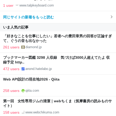
1 user
www.talpkeyboard.com
同じサイトの新着をもっと読む
いま人気の記事
「好きなことを仕事にしたい」若者への豊田章男の回答が正論すぎ
て、ぐうの音も出なかった
261 users
diamond.jp
ブックマーカー図鑑 3298 人収録 気づけば3000人超えてたよ 収
録予定 http..
472 users
anond.hatelabo.jp
Web API設計の現在地2026 - Qiita
258 users
qiita.com
第一回 女性専用ジムの清潔｜webちくま（筑摩書房の読みものサ
イト）
158 users
www.webchikuma.com