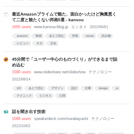
最近Amazonプライムで観た、面白かったけど胸糞悪く
て二度と観たくない邦画5選 - kansou
1655 users
www.kansou-blog.jp
エンタメ
2022/06/01
amazon
映画
あとで読む
邦画
movie
読み物
レビュー
ネタ
文化
45分間で「ユーザー中心のものづくり」ができるまで詰
め込む
1590 users
www.slideshare.net/slideshow
テクノロジー
2022/08/14
UX
あとで読む
デザイン
設計
仕事
design
ui
テクニック
ビジネス
心理
話を聞き出す技術
1589 users
speakerdeck.com/murabayashi
テクノロジー
2022/10/02