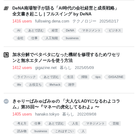
DeNA南場智子が語る「AI時代の会社経営と成長戦略」
全文書き起こし | フルスイング by DeNA
1416 users
fullswing.dena.com
テクノロジー
2025/02/17
AI
あとで読む
経営
DeNA
マネジメント
ビジネス
会社
仕事
人工知能
business
加水分解でベタベタになった機材を修理するためワセリ
ンと無水エタノールを使う方法
1412 users
gigazine.net
暮らし
2025/05/09
ライフハック
あとで読む
生活
掃除
tips
GIGAZINE
life
お役立ち
lifehack
雑学
きゃりーぱみゅぱみゅの 「大人なLADYになるわよコラ
ム」第35回〜『マネーの虎化してるわよ』〜
1405 users
hanako.tokyo
暮らし
2022/09/08
考え方
仕事
あとで読む
人生
マネジメント
芸能
読み物
business
これはすごい
人