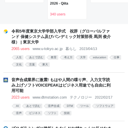
をClaude Codeで作
2026 - Qiita
って公開した
（CloseBox） | テク
340 users
ノエッジ
TechnoEdge
令和5年度東京大学学部入学式 祝辞（グローバルファ
ンド 保健システム及びパンデミック対策部長 馬渕 俊介
様） | 東京大学
2065 users
www.u-tokyo.ac.jp
暮らし
2023/04/13
人生
あとで読む
教育
考え方
大学
education
仕事
文化
言葉
東大
音声合成業界に激震! もはや人間の喋り声、入力文字読
み上げソフトVOICEPEAKはビジネス用途でも自由に利
用可能
2023 users
www.dtmstation.com
テクノロジー
2022/02/17
AI
あとで読む
音声合成
DTM
ツール
ソフトウェア
音声
ビジネス
ソフト
技術