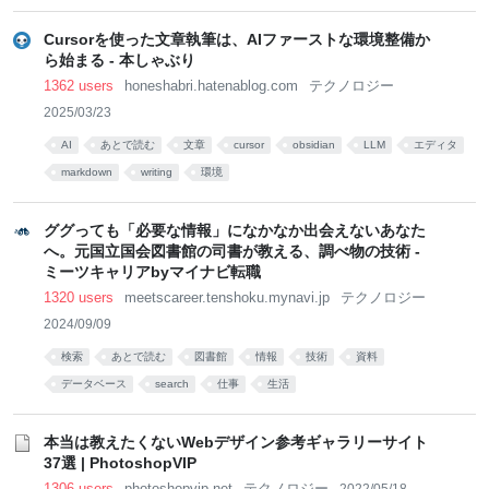
Cursorを使った文章執筆は、AIファーストな環境整備か
ら始まる - 本しゃぶり
1362 users
honeshabri.hatenablog.com
テクノロジー
2025/03/23
AI
あとで読む
文章
cursor
obsidian
LLM
エディタ
markdown
writing
環境
ググっても「必要な情報」になかなか出会えないあなた
へ。元国立国会図書館の司書が教える、調べ物の技術 -
ミーツキャリアbyマイナビ転職
1320 users
meetscareer.tenshoku.mynavi.jp
テクノロジー
2024/09/09
検索
あとで読む
図書館
情報
技術
資料
データベース
search
仕事
生活
本当は教えたくないWebデザイン参考ギャラリーサイト
37選 | PhotoshopVIP
1306 users
photoshopvip.net
テクノロジー