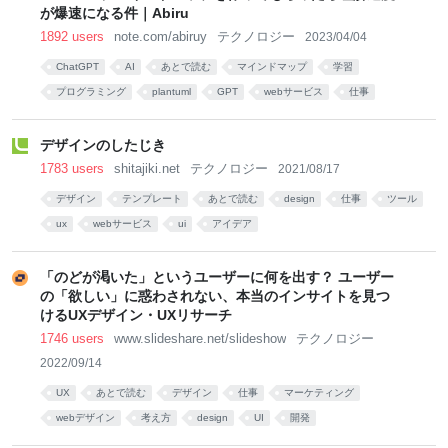
が爆速になる件｜Abiru
1892 users
note.com/abiruy
テクノロジー
2023/04/04
ChatGPT
AI
あとで読む
マインドマップ
学習
プログラミング
plantuml
GPT
webサービス
仕事
デザインのしたじき
1783 users
shitajiki.net
テクノロジー
2021/08/17
デザイン
テンプレート
あとで読む
design
仕事
ツール
ux
webサービス
ui
アイデア
「のどが渇いた」というユーザーに何を出す？ ユーザー
の「欲しい」に惑わされない、本当のインサイトを見つ
けるUXデザイン・UXリサーチ
1746 users
www.slideshare.net/slideshow
テクノロジー
2022/09/14
UX
あとで読む
デザイン
仕事
マーケティング
webデザイン
考え方
design
UI
開発