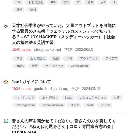
DX
あとで読む
IPA
技術
IT
資料
pdf
AI
仕事
情報
天才社会学者がやっていた。大量アウトプットを可能に
する驚異のメモ術「ツェッテルカステン」って知って
る？ - STUDY HACKER（スタディーハッカー）｜社会
人の勉強法＆英語学習
1540 users
studyhacker.net
学び
2022/06/10
学習
あとで読む
勉強
メモ
アウトプット
アイデア
study
仕事
ライフハック
Zettelkasten
1on1ガイドについて
1534 users
guide.1on1guide.org
学び
2024/05/15
マネジメント
あとで読む
1on1
コミュニケーション
仕事
management
communication
考え方
work
まとめ
皆さんの声を聞かせてください。皆さんの力を貸してく
ださい。 #ねえねえ尾身さん｜コロナ専門家有志の会 |
COVID-PAGE