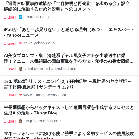
『辺野古転覆事故遺族が「全容解明と再発防止を求める会」設立
継続的に活動するためと説明』へのコメント
1 user
b.hatena.ne.jp
iPadが「あと一歩足りない」と感じる理由（みつ） - エキスパート
- Yahoo!ニュース
1 user
news.yahoo.co.jp
AI美女プロンプト集｜清楚系ギャル風女子アナが生放送中に爆
睡！？ニュース番組風の面白画像を作る方法 - 究極のAI美女図鑑
OSHYABAKU｜プロンプトと画像の世界
1 user
oshabakubijin.hatenablog.com
163. 第82話 リリス・エンビ (2) / 任侠転生 －異世界のヤクザ姫－ -
宮下裕樹/夏原武 | サンデーうぇぶり
1 user
www.sunday-webry.com
中長期構想からバックキャストして短期目標を作成するプロセスと
生成AIの活用 - Tbpgr Blog
1 user
tbpgr.hatenablog.com
マネーフォワードにおける使い勝手により金融サービスの使用頻度