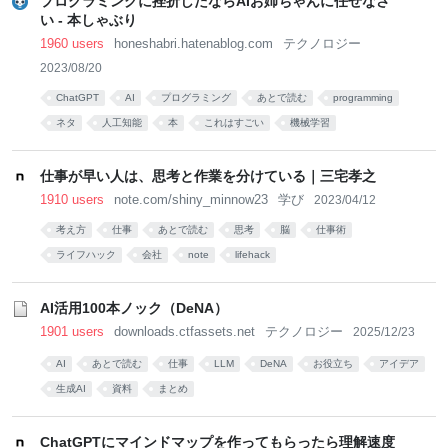
プログラミングに挫折したならAIお姉ちゃんに任せなさ
い - 本しゃぶり
1960 users
honeshabri.hatenablog.com
テクノロジー
2023/08/20
ChatGPT
AI
プログラミング
あとで読む
programming
ネタ
人工知能
本
これはすごい
機械学習
仕事が早い人は、思考と作業を分けている｜三宅孝之
1910 users
note.com/shiny_minnow23
学び
2023/04/12
考え方
仕事
あとで読む
思考
脳
仕事術
ライフハック
会社
note
lifehack
AI活用100本ノック（DeNA）
1901 users
downloads.ctfassets.net
テクノロジー
2025/12/23
AI
あとで読む
仕事
LLM
DeNA
お役立ち
アイデア
生成AI
資料
まとめ
ChatGPTにマインドマップを作ってもらったら理解速度