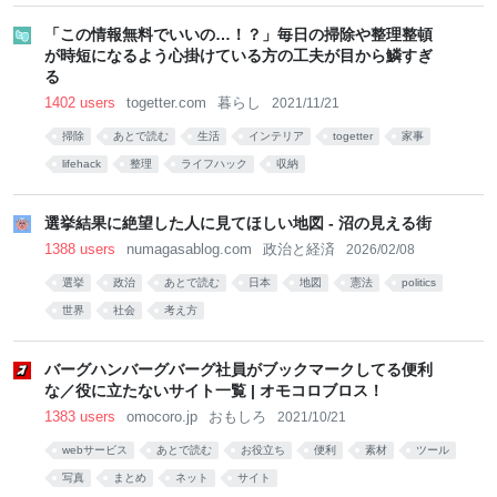
「この情報無料でいいの…！？」毎日の掃除や整理整頓
が時短になるよう心掛けている方の工夫が目から鱗すぎ
る
1402 users
togetter.com
暮らし
2021/11/21
掃除
あとで読む
生活
インテリア
togetter
家事
lifehack
整理
ライフハック
収納
選挙結果に絶望した人に見てほしい地図 - 沼の見える街
1388 users
numagasablog.com
政治と経済
2026/02/08
選挙
政治
あとで読む
日本
地図
憲法
politics
世界
社会
考え方
バーグハンバーグバーグ社員がブックマークしてる便利
な／役に立たないサイト一覧 | オモコロブロス！
1383 users
omocoro.jp
おもしろ
2021/10/21
webサービス
あとで読む
お役立ち
便利
素材
ツール
写真
まとめ
ネット
サイト