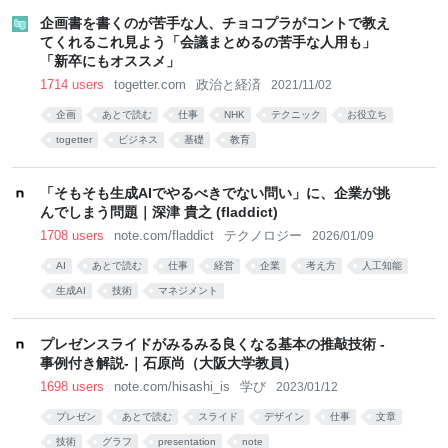
企画書を書くのが苦手な人、チョコプラがコントで教え
てくれるこれ見よう「会議まとめるの苦手な人用も」
「新卒にもオススメ」
1714 users
togetter.com
政治と経済
2021/11/02
企画
あとで読む
仕事
NHK
テクニック
お役立ち
togetter
ビジネス
基礎
教育
「そもそも生成AIでやるべきでない問い」に、企業が挑
んでしまう問題｜深津 貴之 (fladdict)
1708 users
note.com/fladdict
テクノロジー
2026/01/09
AI
あとで読む
仕事
経営
企業
考え方
人工知能
生成AI
技術
マネジメント
プレゼンスライドがみるみる良くなる基本の推敲技術 -
事例付き解説-｜石原尚（大阪大学教員）
1698 users
note.com/hisashi_is
学び
2023/01/12
プレゼン
あとで読む
スライド
デザイン
仕事
文章
技術
グラフ
presentation
note