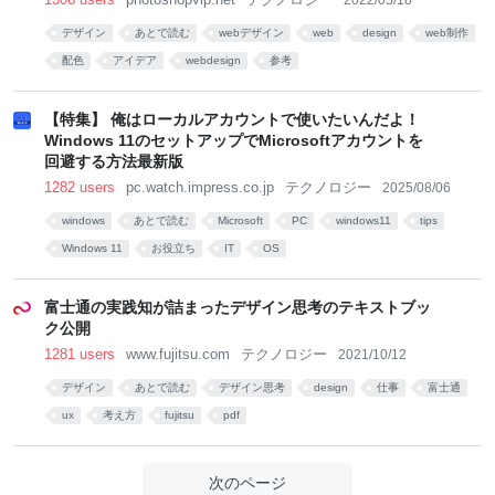
2022/05/18
デザイン
あとで読む
webデザイン
web
design
web制作
配色
アイデア
webdesign
参考
【特集】 俺はローカルアカウントで使いたいんだよ！
Windows 11のセットアップでMicrosoftアカウントを
回避する方法最新版
1282 users
pc.watch.impress.co.jp
テクノロジー
2025/08/06
windows
あとで読む
Microsoft
PC
windows11
tips
Windows 11
お役立ち
IT
OS
富士通の実践知が詰まったデザイン思考のテキストブッ
ク公開
1281 users
www.fujitsu.com
テクノロジー
2021/10/12
デザイン
あとで読む
デザイン思考
design
仕事
富士通
ux
考え方
fujitsu
pdf
次のページ