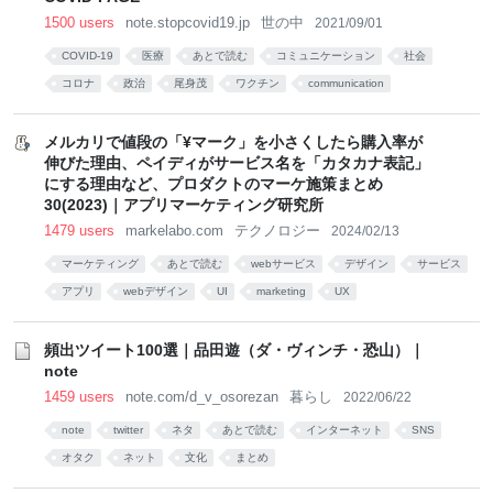
1500 users
note.stopcovid19.jp
世の中
2021/09/01
COVID-19
医療
あとで読む
コミュニケーション
社会
コロナ
政治
尾身茂
ワクチン
communication
メルカリで値段の「¥マーク」を小さくしたら購入率が
伸びた理由、ペイディがサービス名を「カタカナ表記」
にする理由など、プロダクトのマーケ施策まとめ
30(2023)｜アプリマーケティング研究所
1479 users
markelabo.com
テクノロジー
2024/02/13
マーケティング
あとで読む
webサービス
デザイン
サービス
アプリ
webデザイン
UI
marketing
UX
頻出ツイート100選｜品田遊（ダ・ヴィンチ・恐山）｜
note
1459 users
note.com/d_v_osorezan
暮らし
2022/06/22
note
twitter
ネタ
あとで読む
インターネット
SNS
オタク
ネット
文化
まとめ