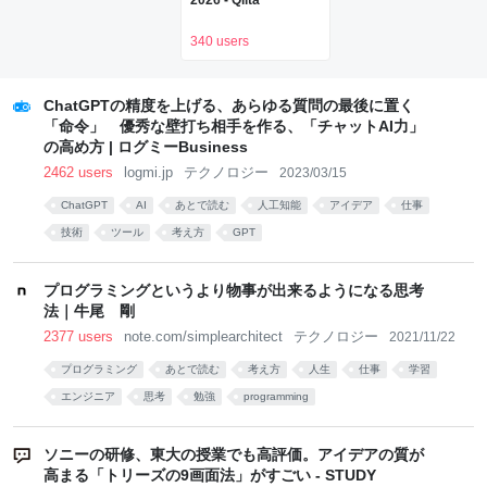
2026 - Qiita
って公開した
（CloseBox） | テク
340 users
ノエッジ
TechnoEdge
ChatGPTの精度を上げる、あらゆる質問の最後に置く
「命令」 優秀な壁打ち相手を作る、「チャットAI力」
の高め方 | ログミーBusiness
2462 users
logmi.jp
テクノロジー
2023/03/15
ChatGPT
AI
あとで読む
人工知能
アイデア
仕事
技術
ツール
考え方
GPT
プログラミングというより物事が出来るようになる思考
法｜牛尾 剛
2377 users
note.com/simplearchitect
テクノロジー
2021/11/22
プログラミング
あとで読む
考え方
人生
仕事
学習
エンジニア
思考
勉強
programming
ソニーの研修、東大の授業でも高評価。アイデアの質が
高まる「トリーズの9画面法」がすごい - STUDY