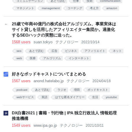
コミュニケーション
あとで読む
仕事
技術
communication
マネジメント
management
コーチング
考え方
amazon
25歳で年商40億円の株式会社アルゴリズム、事業実体は
サイト貸しを活用したアフィリエイター集団か。過激化
するSEOハックの実態に迫った。
1568 users
suan.tokyo
テクノロジー
2022/10/14
seo
あとで読む
広告
ビジネス
アフィリエイト
ネット
web
医療
アルゴリズム
インターネット
好きなポッドキャストについてまとめる
1567 users
anond.hatelabo.jp
テクノロジー
2024/04/18
podcast
あとで読む
ラジオ
増田
ポッドキャスト
webサービス
英語
はてな匿名ダイアリー
生活
youtube
DX白書2021 | 書籍・刊行物 | IPA 独立行政法人 情報処理
推進機構
1549 users
www.ipa.go.jp
テクノロジー
2021/10/11