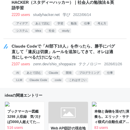
HACKER（スタディーハッカー）｜社会人の勉強法＆英
語学習
2220 users
studyhacker.net
学び
2022/06/14
アイデア
あとで読む
学習
勉強
仕事
考え方
システム
idea
社会
study
Claude Codeで「AI部下10人」を作ったら、勝手にバグ
直して「違反は切腹」ルールを追加してきて、オレは適
当にしゃべるだけになった
2107 users
zenn.dev/shio_shoppaize
テクノロジー
2026/01/26
AI
あとで読む
Claude
開発
プログラミング
仕事
LLM
Claude Code
code
これはすごい
ideaの関連エントリー
ブックマーカー図鑑
本物と偽物を混ぜた演
3298 人収録 気づけ
奏も。エリック・サテ
ば3000人超えてたよ
ィ様式の自動生成アプ
収録予定 http..
リ「無限サティ機関」
516 users
83 users
Web API設計の現在地