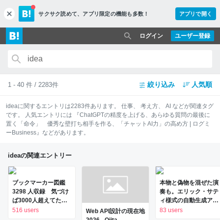
サクサク読めて、
アプリ限定の機能も多数！
アプリで開く
c
l
o
ログイン
ユーザー登録
s
e
絞り込み
人気順
1 - 40 件 / 2283件
idea
に関するエントリは
2283
件あります。
仕事
、
考え方
、
AI
などが関連タグ
です。 人気エントリには
『ChatGPTの精度を上げる、あらゆる質問の最後に
置く「命令」 優秀な壁打ち相手を作る、「チャットAI力」の高め方 | ログミ
ーBusiness』
などがあります。
ideaの関連エントリー
ブックマーカー図鑑
本物と偽物を混ぜた演
3298 人収録 気づけ
奏も。エリック・サテ
ば3000人超えてたよ
ィ様式の自動生成アプ
収録予定 http..
リ「無限サティ機関」
516 users
83 users
Web API設計の現在地
をClaude Codeで作