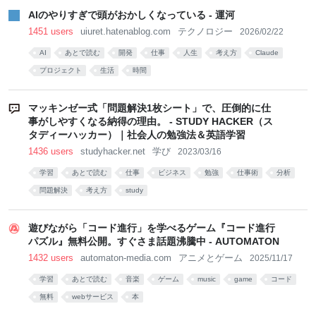
AIのやりすぎで頭がおかしくなっている - 運河
1451 users
uiuret.hatenablog.com
テクノロジー
2026/02/22
AI
あとで読む
開発
仕事
人生
考え方
Claude
プロジェクト
生活
時間
マッキンゼー式「問題解決1枚シート」で、圧倒的に仕
事がしやすくなる納得の理由。 - STUDY HACKER（ス
タディーハッカー）｜社会人の勉強法＆英語学習
1436 users
studyhacker.net
学び
2023/03/16
学習
あとで読む
仕事
ビジネス
勉強
仕事術
分析
問題解決
考え方
study
遊びながら「コード進行」を学べるゲーム『コード進行
パズル』無料公開。すぐさま話題沸騰中 - AUTOMATON
1432 users
automaton-media.com
アニメとゲーム
2025/11/17
学習
あとで読む
音楽
ゲーム
music
game
コード
無料
webサービス
本