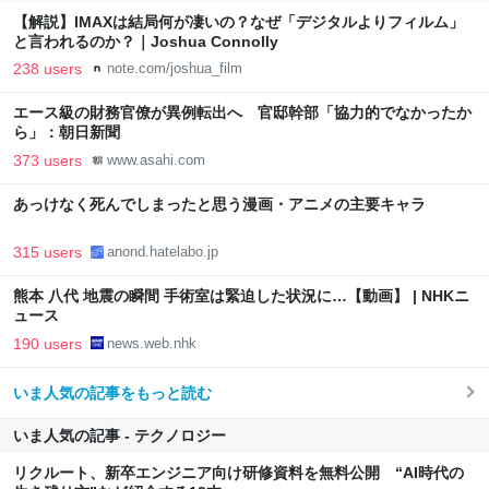
【解説】IMAXは結局何が凄いの？なぜ「デジタルよりフィルム」
と言われるのか？｜Joshua Connolly
238 users
note.com/joshua_film
エース級の財務官僚が異例転出へ 官邸幹部「協力的でなかったか
ら」：朝日新聞
373 users
www.asahi.com
あっけなく死んでしまったと思う漫画・アニメの主要キャラ
315 users
anond.hatelabo.jp
熊本 八代 地震の瞬間 手術室は緊迫した状況に…【動画】 | NHKニ
ュース
190 users
news.web.nhk
いま人気の記事をもっと読む
いま人気の記事 - テクノロジー
リクルート、新卒エンジニア向け研修資料を無料公開 “AI時代の