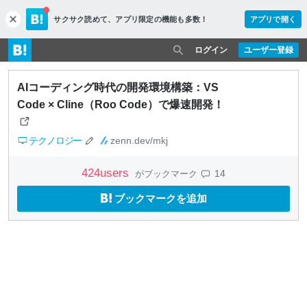
サクサク読めて、
アプリ限定の機能も多数！
アプリで開く
c
l
o
ログイン
ユーザー登録
s
e
AIコーディング時代の開発環境構築：VS
Code × Cline（Roo Code）で爆速開発！
テクノロジー
zenn.dev/mkj
424
users
14
がブックマーク
ブックマークを追加