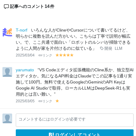
14
記事へのコメント
件
T-norf
いろんな人がClineやCursorについて書いてるけど、
明らかに複数を読んだ方がいい。こちらは丁寧で説明が幅広
い。で、ここ共通で面白い「ロボットのルンバが掃除できる
ように人間が家を片付けるのに似ている」
開発
LLM
2025/03/04
リンク
y
y
y
y
y
el
el
el
el
el
lo
lo
lo
lo
lo
yarumato
“VS Codeエディタ拡張機能のCline系か、独立型AI
w
w
w
w
w
エディタか。気になるAPI料金はClaudeでこの記事を1通り実
施して100円。無料で使えるGoogleのGeminiのAPI Keyは
Google AI Studioで取得。ローカルLLMはDeepSeek-R1も実
用的とは言い難い。”
2025/03/05
リンク
y
el
lo
コメントするにはログインが必要です
w
ログインしてコメント