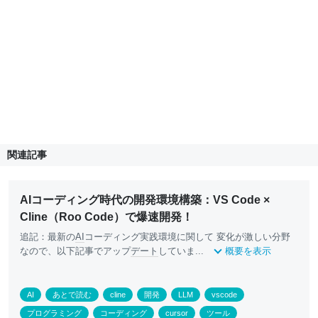
関連記事
AIコーディング時代の開発環境構築：VS Code ×
Cline（Roo Code）で爆速開発！
追記：最新の
AI
コーディング実践環境に関して 変化が激しい分野
なので、以下記事でアップ
デート
していま...
概要を表示
AI
あとで読む
cline
開発
LLM
vscode
プログラミング
コーディング
cursor
ツール