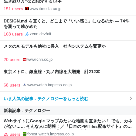
生き残り方”など紹介する13本
151 users
www.itmedia.co.jp
DESIGN.md を置くと、どこまで「いい感じ」になるのか — 74件
を測って確かめた
108 users
zenn.dev/ait
メタのAIモデルも他社に侵入 社内システムを変更か
20 users
www.cnn.co.jp
東京メトロ、銀座線・丸ノ内線を大増発 計212本
68 users
www.watch.impress.co.jp
いま人気の記事 - テクノロジーをもっと読む
新着記事 - テクノロジー
WebサイトにGoogle マップみたいな地図を置きたい！ でも、カネ
がない…… そんな人に朗報！／『日本のPMTiles配布サイト』のデ
ータなら簡単にできるかも【やじうまの杜】
25 users
forest.watch.impress.co.jp