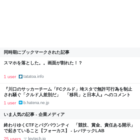
同時期にブックマークされた記事
スマホを落とした。。画面が割れた！？
1 user
tatatoa.info
『川口のサッカーチーム「FCクルド」埼スタで無許可行為を制止
され騒ぐ「クルド人差別だ」 「移民」と日本人』へのコメント
1 user
b.hatena.ne.jp
いま人気の記事 - 企業メディア
終わりゆくCTFとバグバウンティ 「競技、賞金、責任ある開示」
で起きていること【フォーカス】 - レバテックLAB
25 users
levtech.jp