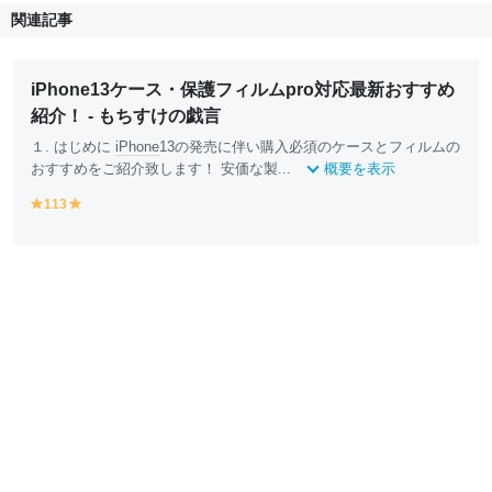
関連記事
iPhone13ケース・保護フィルムpro対応最新おすすめ
紹介！ - もちすけの戯言
１. はじめに
iPhone
13の発売に伴い購入必須のケースとフィルムの
おすすめをご紹介致します！ 安価な製...
概要を表示
113
y
y
e
e
ll
ll
o
o
w
w