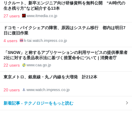
リクルート、新卒エンジニア向け研修資料を無料公開 “AI時代の
生き残り方”など紹介する13本
27 users
www.itmedia.co.jp
ドコモ・バイクシェアの障害、原因はシステム移行 都内は明日7
日に復旧作業
4 users
k-tai.watch.impress.co.jp
「SNOW」と称するアプリケーションの利用サービスの提供事業者
2社に対する景品表示法に基づく措置命令について | 消費者庁
22 users
www.caa.go.jp
東京メトロ、銀座線・丸ノ内線を大増発 計212本
20 users
www.watch.impress.co.jp
新着記事 - テクノロジーをもっと読む