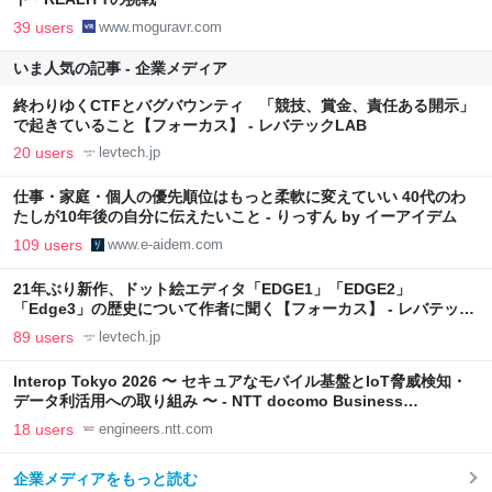
39 users
www.moguravr.com
いま人気の記事 - 企業メディア
終わりゆくCTFとバグバウンティ 「競技、賞金、責任ある開示」
で起きていること【フォーカス】 - レバテックLAB
20 users
levtech.jp
仕事・家庭・個人の優先順位はもっと柔軟に変えていい 40代のわ
たしが10年後の自分に伝えたいこと - りっすん by イーアイデム
109 users
www.e-aidem.com
21年ぶり新作、ドット絵エディタ「EDGE1」「EDGE2」
「Edge3」の歴史について作者に聞く【フォーカス】 - レバテック
LAB
89 users
levtech.jp
Interop Tokyo 2026 〜 セキュアなモバイル基盤とIoT脅威検知・
データ利活用への取り組み 〜 - NTT docomo Business
Engineers' Blog
18 users
engineers.ntt.com
企業メディアをもっと読む