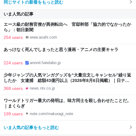
同じサイトの新着をもっと読む
いま人気の記事
エース級の財務官僚が異例転出へ 官邸幹部「協力的でなかったか
ら」：朝日新聞
254 users
www.asahi.com
あっけなく死んでしまったと思う漫画・アニメの主要キャラ
224 users
anond.hatelabo.jp
少年ジャンプの人気マンガグッズを“大量注文しキャンセル”繰り返
したか 女逮捕 総額43億円以上（2026年8月6日掲載）｜日テレ
NEWS NNN
368 users
news.ntv.co.jp
ワールドトリガー最大の発明は、味方同士を殺し合わせたことだ。
｜まくらぎ
199 users
note.com/makuragi_note
いま人気の記事をもっと読む