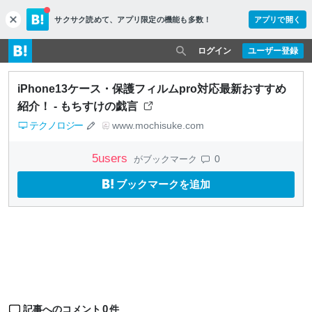
サクサク読めて、
アプリ限定の機能も多数！
アプリで開く
c
l
o
ログイン
ユーザー登録
s
e
iPhone13ケース・保護フィルムpro対応最新おすすめ
紹介！ - もちすけの戯言
テクノロジー
www.mochisuke.com
5
users
0
がブックマーク
ブックマークを追加
0
記事へのコメント
件