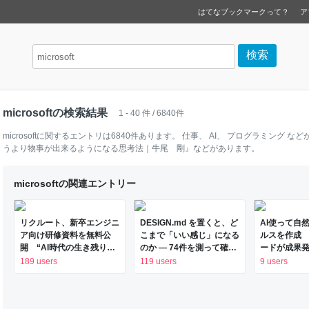
はてなブックマークって？
ア
microsoftの検索結果
1 - 40 件 / 6840件
microsoft
に関するエントリは
6840
件あります。
仕事
、
AI
、
プログラミング
など
うより物事が出来るようになる思考法｜牛尾 剛』
などがあります。
microsoftの関連エントリー
リクルート、新卒エンジニ
DESIGN.md を置くと、ど
AI使って自
ア向け研修資料を無料公
こまで「いい感じ」になる
ルスを作成
開 “AI時代の生き残り
のか — 74件を測って確か
ードが成果発表
方”など紹介する13本
めた
新聞
189 users
119 users
9 users