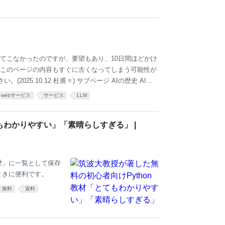
ogle翻訳) Ste
ログラマーではなく、新
プログラマーであると
関わってこなかったのですが、要望もあり、10日間ほどかけ
このページの内容もすぐに古くなってしまう可能性が
025.10.12 杜甫々) サブページ AIの歴史 AI関
ト バイブコーディング モデルと入出力 モデル プロンプ
webサービス
サービス
LLM
SLM GPU 学習方法・測定方法 教師あり学習 教師なし
イドライン・法律 ハルシネーション AGI シンギュラリ
もわかりやすい」「素晴らしすぎる」 |
歴」に一覧として保存
ときに便利です。
無料
資料