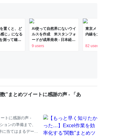
d を置くと、ど
AI使って自然界にないウイ
東京メトロ、銀座線・丸ノ
い感じ」になる
ルスを作成 米スタンフォ
内線を大増発 計212本
件を測って確か
ードが成果発表 - 日本経済
新聞
9 users
82 users
数”まとめツイートに感謝の声 - 「あ
ートに感謝の声 -
ーションの準備まで、
条件に当てはまるデータ