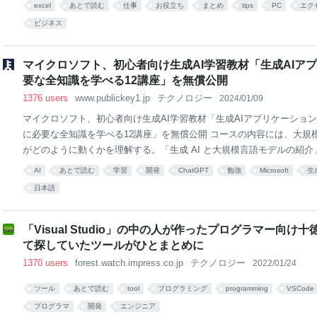
を探すのが大変…」「曜日やふりがなを入力するのが面倒」といったス
excel
あとで読む
仕事
お役立ち
まとめ
tips
PC
エク
方もいらっしゃるのではないでしょうか? 書籍『Excel医の見るだけでわか
ビジネス
術』(TJMOOK・宝島社刊)の著者であるExcel医(@Excel_design_Dr)
む方々に向けて、役立つ知識をわかりやすく紹介しています。 Excel医
稿したツイートでは、作業を効率化するために必須の”関数”が、1枚の
マイクロソフト、初心者向け生成AI学習教材「生成AIア
す。 昔の私はExcel関数を全く知らず、ほぼ全ての変換作業
要な全知識を学べる12講座」を無償公開
1376 users
www.publickey1.jp
テクノロジー
2024/01/09
マイクロソフト、初心者向け生成AI学習教材「生成AIアプリケーショ
に必要な全知識を学べる12講座」を無償公開 コースの内容には、大規模
がどのように動くかを理解する。「生成 AI と大規模言語モデルの紹
適したAIモデルを選択できるようにする「様々なLLMの調査と比較」
AI
あとで読む
学習
開発
ChatGPT
勉強
Microsoft
生
使用法の理解のための「プロンプト・エンジニアリングの基礎」、埋め
日本語
データ検索アプリケーションを構築する「Vector Databasesを利用
ンの構築」、外部APIからデータを取得するためFunction Callingを設定する「F
gとの統合」など、入門的な内容から高度なアプリケーションの開発ま
「Visual Studio」の中の人が作ったプログラマー向け
ンが用意されています。 レッスン内容は日本語による説明と図で構成 
て探していたツールがひとまとめに
1370 users
forest.watch.impress.co.jp
テクノロジー
2022/01/24
ツール
あとで読む
tool
プログラミング
programming
VSCode
プログラマ
開発
エンジニア