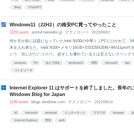
大資本で他の会社をつぶしに来たなという感じですね。どう考えても、
Bing
ChatGPT
ーコストが果てしなくかかる赤字サービスなのは間違いないので……。
女の子」が描ける！ なにより衝撃的だったのは、「アニメ風の少女と
ってください」というリクエストに対し、一発で完璧な正解を出してきたこ
Windows11（22H2）の格安PC買ってやったこと
Diffusionだと苦手とされていた指も適切に描写されています。もう
1220 users
anond.hatelabo.jp
テクノロジー
2023/08/02
ェクト間の関係性です
何か月か前に話題になっていたIntel N100の中華ミニPCにひかれて、
末を入れ替えた。Intel N100+メモリ16GB+SSD256GB程+Win11pr
いう、信じがたいコスパ。 必ずしも優れているとは言えないスペックでW
ために、買ってから最小限やった設定を書いておく。 ・前提端末OSに
windows
PC
あとで読む
windows11
増田
microsoft
tips
けをしてもらい、「こんな素敵な＆便利なWeb機能もあるよ！」的な導
コンピュータ
sもOutlookも職場で嫌ってほど使っているが、自宅では金輪際使う予
ウィジェットもBingへの導線も全部要らない！という人向け。 ※本当はhttps://
o.jp/20191116220232さんのWindows11版の記事が出てればそれ
Internet Explorer 11 はサポートを終了しました。
られなかったので投
Windows Blog for Japan
1136 users
blogs.windows.com
テクノロジー
2022/06/16
IE
microsoft
windows
インターネット
ブラウザ
browser
Internet Explorer
歴史
web