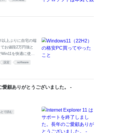
今のところはサーバ
 「ラーメンを食べる
猫が遊んでいる姿を作
とです。Stable
ひとつの着目点はオブジ
5年以上ぶりに自宅の端
o付きでお値段2万円強と
in11を快適に使う
は粛々とHWの管理だ
設定
software
線はいらない。Team
定なし。タスクバーの
anond.hatelab
で事足りたのだけど、見つけ
長年のご愛顧ありがとうございました。 -
あとで読む