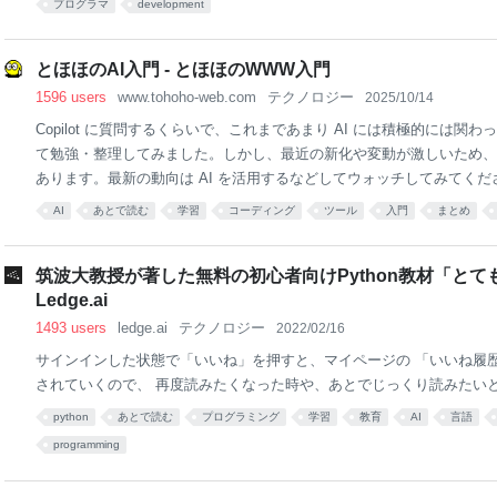
プログラマ
development
終焉 大事なことは次の記事に全部書いてある。まずこれを読んでほしい。 (Go
ve Yegge 氏は、置き換えられるのはジュニアおよび中級レベルのプ
しいプログラミング ツールやパラダイムを受け入れず過去に固執する
とほほのAI入門 - とほほのWWW入門
指摘しています。 <略> これはプロ
1596 users
www.tohoho-web.com
テクノロジー
2025/10/14
Copilot に質問するくらいで、これまであまり AI には積極的には
て勉強・整理してみました。しかし、最近の新化や変動が激しいため、
あります。最新の動向は AI を活用するなどしてウォッチしてみてください。(2
連用語 基本用語 機械学習 ディープラーニング 生成AI AIエージェン
AI
あとで読む
学習
コーディング
ツール
入門
まとめ
ト トークン マルチモーダル MCP アーキテクチャ パラメータ数 LLM 
学習 ファインチューニング 転移学習 RAG AIの課題と未来 AI倫理ガ
筑波大教授が著した無料の初心者向けPython教材「とて
ティ AIモデル ChatGP
Ledge.ai
1493 users
ledge.ai
テクノロジー
2022/02/16
サインインした状態で「いいね」を押すと、マイページの 「いいね履
されていくので、 再度読みたくなった時や、あとでじっくり読みたい
python
あとで読む
プログラミング
学習
教育
AI
言語
programming