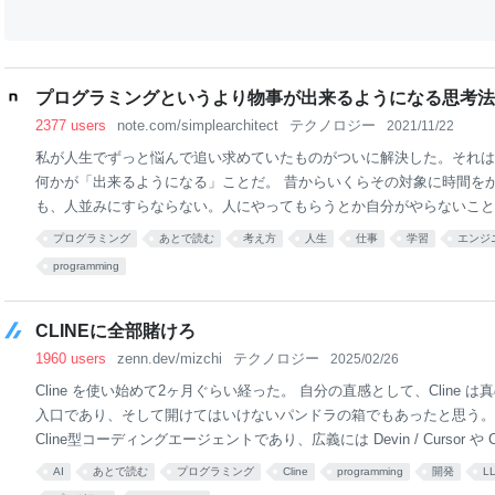
プログラミングというより物事が出来るようになる思考法
2377 users
note.com/simplearchitect
テクノロジー
2021/11/22
私が人生でずっと悩んで追い求めていたものがついに解決した。それは
何かが「出来るようになる」ことだ。 昔からいくらその対象に時間を
も、人並みにすらならない。人にやってもらうとか自分がやらないこと
くのだが、自分が何かが出来るようになるということに関しては人生５
プログラミング
あとで読む
考え方
人生
仕事
学習
エンジ
で、それが自分の自己肯定感や、人並みに生きることへの罪悪感を生ん
programming
したかった問題 No.1 だ。だからそれをずっと解決しようと頑張ってき
解決方法私はクソ不器用で、なにやってもできないので、人生で出来た
け定めた。ギター演奏と、プログラミング。ギター演奏に関しては少し
CLINEに全部賭けろ
的な問題を一つ上げるとすると、「ゆっくりから、メトロノームで練習
1960 users
zenn.dev/mizchi
テクノロジー
2025/02/26
ギターはもう何十年も演奏しているのに弾ける感がなかっ
Cline を使い始めて2ヶ月ぐらい経った。 自分の直感として、Cline 
入口であり、そして開けてはいけないパンドラの箱でもあったと思う。 ここ
Cline型コーディングエージェントであり、広義には Devin / Cursor や Cop
む話。だが、後述するように Cline でしか見えない世界がある。 そ
AI
あとで読む
プログラミング
Cline
programming
開発
L
マとしての自分はフルベットする、という話をする。 私たちが知って