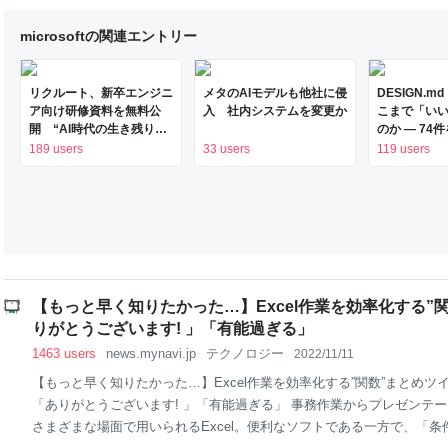
microsoftの関連エントリー
リクルート、新卒エンジニ
メタのAIモデルも他社に侵
DESIGN.m
ア向け研修資料を無料公
入 社内システムを変更か
こまで「い
開 “AI時代の生き残り
のか — 74
方”など紹介する13本
めた
189 users
33 users
119 users
【もっと早く知りたかった…】Excel作業を効率化する”関
りがとうございます! 」「有能過ぎる」
1463 users
news.mynavi.jp
テクノロジー
2022/11/11
【もっと早く知りたかった…】Excel作業を効率化する”関数”まとめツイ
「ありがとうございます! 」「有能過ぎる」 事務作業からプレゼンテ
さまざまな場面で用いられるExcel。便利なソフトである一方で、「