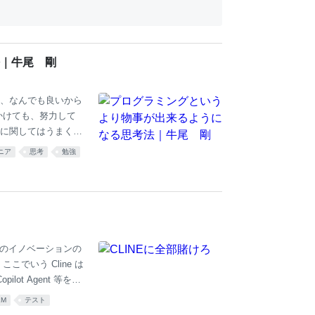
｜牛尾 剛
、なんでも良いから
かけても、努力して
に関してはうまくい
０年目だが、絶望的
ニア
思考
勉強
でいた。人生で解決
た。 ギター演奏での
らいいことを２つだ
前に解決した。根本
する」これだけだ。
は真のイノベーションの
でいう Cline は
ilot Agent 等を含
の先の未来に、プログラ
LM
テスト
いるプログラミングの