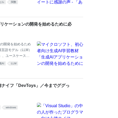
トレスを抱えている
セル
関数
る! Excel最速仕事
さんは、Excel作業で悩
さんが10月27日に投
表にまとめられていま
プリケーションの開発を始めるために必
ンの開発を始めるため
言語モデル（LLM）
介」、ユースケースに
、プロンプトの構造と
成AI
LLM
込み技術を利用した
した検索アプリケーショ
unction Callin
で多岐にわたるレッス
十徳ナイフ「DevToys」／今までググっ
各レ
windows