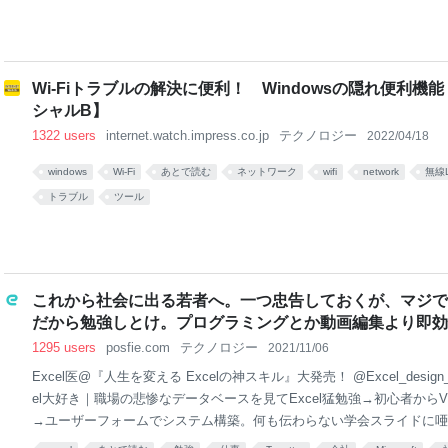
Wi-Fiトラブルの解決に便利！ Windowsの隠れ便利機能「
シャルB】
1322 users
internet.watch.impress.co.jp
テクノロジー
2022/04/18
windows
Wi-Fi
あとで読む
ネットワーク
wifi
network
無線
トラブル
ツール
これから社会に出る若者へ。一つ忠告しておくが、マジで「
だから勉強しとけ。プログラミングとか動画編集より即効
1295 users
posfie.com
テクノロジー
2021/11/06
Excel医@『人生を変える Excelの神スキル』大発売！ @Excel_design
el大好き｜職場の悲惨なデータベースを見てExcel猛勉強→初心者から
→ユーザーフォームでシステム構築。何も伝わらない学会スライドに唖
中。全国民のExcelリテラシー上げたい。Amazonアソシエイト参加中。著書👉