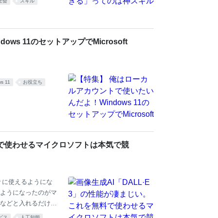
社会
スキル
大発売！ @Excel_desi
elができる」ってのは
いいけど、それを活
けど、使いこなせる人は
s 11のセットアップでMicrosoft
s 11
お役立ち
無料で使わせるマイクロソフトは本気で競
が徐々に使えるようにな
ようになったのがマ
」などと入れるだけで
マイクロソフトが巨
ビス
人工知能