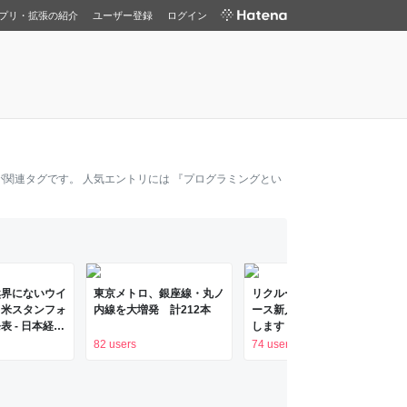
プリ・拡張の紹介
ユーザー登録
ログイン
が関連タグです。 人気エントリには
『プログラミングとい
然界にないウイ
東京メトロ、銀座線・丸ノ
リクルートのエンジニアコ
 米スタンフォ
内線を大増発 計212本
ース新人研修の内容を公開
 - 日本経済
します！（2026年度版） |
リクルート テックブログ
82 users
74 users