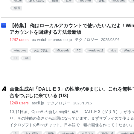
excel
あとで読む
勉強
仕事
Togetter
会社
Microsoft
2fh excel-design-dr.com Excel医@『人生を変える Excelの神スキル』
学習
gn_Dr これから社会に出る若者へ。一つ忠告しておくが、マジで「Exc
神スキルだから勉強しとけ。プログラミングとか動画編集ができるのも
かせる会社って少ないからな。Excelはほとんどの会社で使われてる
【特集】 俺はローカルアカウントで使いたいんだよ！Window
ほんと少な
アカウントを回避する方法最新版
1282 users
pc.watch.impress.co.jp
テクノロジー
2025/08/06
windows
あとで読む
Microsoft
PC
windows11
tips
Window
IT
OS
画像生成AI「DALL·E 3」の性能が凄まじい。これを
合をつぶしに来ている (1/3)
1249 users
ascii.jp
テクノロジー
2023/10/16
10月1日頃、OpenAIの新しい画像生成AI「DALL·E 3（ダリ３）」
り、その性能の高さから話題になっています。まずサプライズで使える
イクロソフトのBingチャット。日本語で「猫の画像を作ってください
かわいい猫の画像が出てくると。これが無料で使えるのは衝撃的です。
AI
あとで読む
画像
microsoft
イラスト
画像生成
webサー