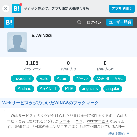
サクサク読めて、
アプリ限定の機能も多数！
アプリで開く
c
l
o
ログイン
ユーザー登録
s
e
id:WINGS
1,105
0
0
ブックマーク
お気に入り
お気に入られ
javascript
Rails
Azure
ツール
ASP.NET MVC
Android
ASP.NET
PHP
angularjs
angular
WebサービスタグのついたWINGSのブックマーク
「Webサービス」のタグが付けられた記事は全部で3件あります。 Webサ
ービスと共に使われるタグには
ツール
、
API
、
webサービス
がありま
す。 記事には
『日本の全エンジニアに捧ぐ！現在公開されているAPI一覧
【2013年版】 | Find Job ! Startup』
を含みます。
続きを読む