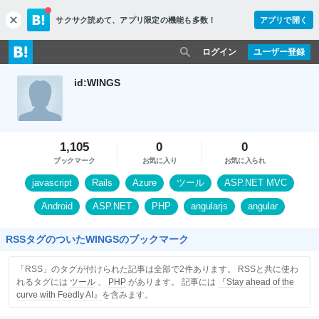
サクサク読めて、
アプリ限定の機能も多数！
アプリで開く
c
l
o
ログイン
ユーザー登録
s
e
id:WINGS
1,105
0
0
ブックマーク
お気に入り
お気に入られ
javascript
Rails
Azure
ツール
ASP.NET MVC
Android
ASP.NET
PHP
angularjs
angular
RSSタグのついたWINGSのブックマーク
「RSS」のタグが付けられた記事は全部で2件あります。 RSSと共に使わ
れるタグには
ツール
、
PHP
があります。 記事には
『Stay ahead of the
curve with Feedly AI』
を含みます。