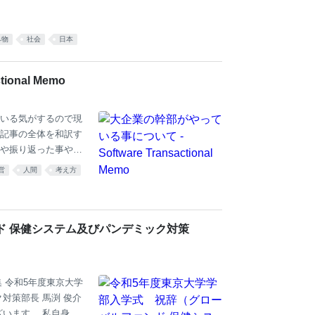
み物
社会
日本
onal Memo
いる気がするので現
記事の全体を和訳す
や振り返った事や噛
主張と一致している
営
人間
考え方
k, the job of an
anization, and to ratif
価値を定義して強制し、良
ド 保健システム及びパンデミック対策
集 令和5年度東京大学
対策部長 馬渕 俊介
います。 私自身も