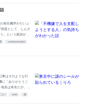
ても伸びないなら小
ブーストさせる事。
話
分の提案資料に対して
の発生機序がだいぶ
ず前提として、しんざ
う」という家訓があ
思ったこと。賛成、反
理
communication
しょう、と。全部言語
はないのだから、君が
パーであることを期待
そういうコンセプトで
はかなり徹底している
記事はそのような行
機に「ありがとうご
う地名は有名だが、築
とき、思わずどうい
すごい
note
謎
渋谷駅でもまったく同
ールが東京メトロ銀座
っていただろう。し