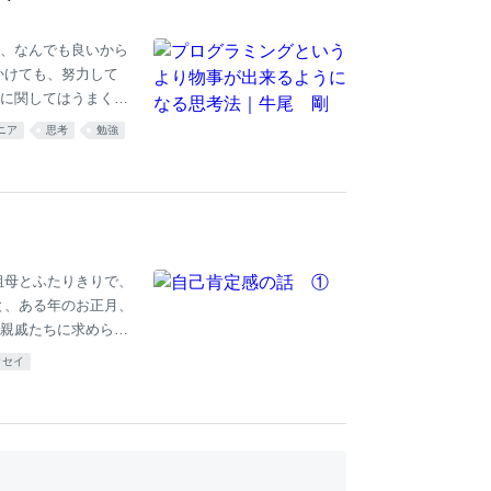
ちでマサカリを投げ
、なんでも良いから
かけても、努力して
に関してはうまくい
０年目だが、絶望的
ニア
思考
勉強
でいた。人生で解決
た。 ギター演奏での
らいいことを２つだ
前に解決した。根本
する」これだけだ。
祖母とふたりきりで、
と、ある年のお正月、
親戚たちに求められ
生に一度でいいからイ
ッセイ
いた伯父たちが、そ
たと思います。 高齢
も典型的な「プライ
でおり、扱いの大変
したりしたら大変、と