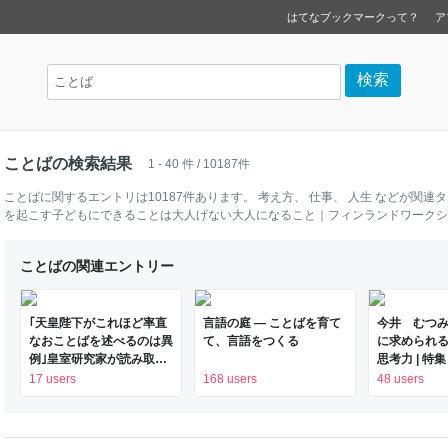
はてなブックマークって？
ア
ことばの検索結果
1 - 40 件 / 10187件
ことば
に関するエントリは
10187
件あります。
考え方
、
仕事
、
人生
などが関連タ
を起こす子どもにできることは大人げない大人になること｜フィンランドワークショ
ことばの関連エントリー
｢天皇陛下がこれほど率直
言語の庭 — ことばを育て
今井 むつみ
なおことばを述べるのは異
て、言語をつくる
に求められ
例｣皇室研究家が読み取っ
思考力 | 特集
た"国民の理解"発言の真意
17 users
168 users
48 users