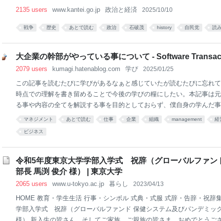
2135 users
www.kantei.go.jp
政治と経済
2025/10/10
戦争
歴史
あとで読む
政治
石破茂
history
自民党
読
大企業の幹部がやっている事について - Software Transacti
2079 users
kumagi.hatenablog.com
学び
2025/01/25
この記事を読むたびに学びがあるなぁと感じていたが読むたびに忘れて
時点での理解を書き留めることで今後の学びの糧にしたい。本記事は元
る事や内容の全てを解説する事を目的としておらず、僕自身の学んだ事
み砕いた解釈を大いに含むので、本記事に書かれている内容は元記事の
マネジメント
あとで読む
仕事
企業
組織
management
経
保証は全くない事を念頭においてほしい。 apenwarr.ca To paraphrase the boo
ビジネス
executive is: to define and enforce culture and values for their whole org
y good decisions. この本を言い換えると、幹部の仕事とは文化と
い決定を承認する事です。 元記事で言
令和5年度東京大学学部入学式 祝辞（グローバルファン
部長 馬渕 俊介 様） | 東京大学
2065 users
www.u-tokyo.ac.jp
暮らし
2023/04/13
HOME 教育・学生生活 行事・シンボル 式典・式服 式辞・告辞・祝辞
学部入学式 祝辞（グローバルファンド 保健システム及びパンデミック
様） 新入生の皆さん、そしてご家族、ご親族の皆さま、おめでとうござ