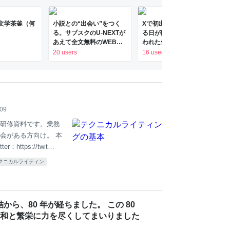
 文学茶釜（何
小説との“出会い”をつく
Xで初出勤日と新人を迎え
）
る。サブスクのU-NEXTが
る日が同じで同一人物と疑
あえて全文無料のWEB文
われた件、当日になって同
芸誌「文学茶釜」を作った
じ会社だったことが判明…
20 users
16 users
ワケ｜U-NEXT コーポレー
新人は早速「最悪」と投
ト
稿、その後に「上司は無
能」と配信→今後の展開が
待たれる
/09
研修資料です。業務
会がある方向け。 本
：https://twit…
クニカルライティン
から、80 年が経ちました。 この 80
和と繁栄に力を尽くしてまいりました