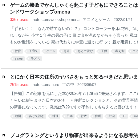
ゲームの勝敗でかんしゃくを起こす子どもにできることは
ンドワークショップomena
3367 users
note.com/workshopomena
アニメとゲーム
2022/01/21
「ずるい！！ なんで勝てないの！？」 コントローラーを床に投げつけ
れしながら 小学１年生の男の子は 目に涙を溜めながらそう言った 私は
ものお世話をしている 親の代わりに学童に迎えに行って 親が用意して
食べさせる その後は一緒に遊びながら 友人が帰ってくるのを待ってい
教育
子育て
ゲーム
育児
あとで読む
子供
考え方
コ
トランプで遊んでいたが 最近はニンテンドースイッチの マリオパーテ
game
子ども
ハマっている その家にはゲームはあるものの その子はほとんど遊んだ
の友人は元々 ゲームはあまりやらないし 友人のパートナーつまり 子
きだが 「すぐに怒るから一緒にゲームはしない」 と子どもに言ってい
とにかく日本の住所のヤバさをもっと知るべきだと思います｜
てきた ゲームOKの大人に 彼は毎回 「ご飯食べたらゲームしよう！」
2615 users
note.com/inuro
世の中
2023/06/07
のだ。 最初の頃は 彼
【告知】この記事を元にした本が2026年7月29日に発売されます。ここ
くらいに膨らませた日本のおもしろ住所コレクションと、その背景事情
の新書になってます。発売は7/29ですが予約してもらえると喜びます！ 
ィリエイトリンクはこちらです。 紙書籍版： https://amzn.to/4aODg0e Kind
地図
あとで読む
地理
日本
行政
住所
社会
IT
m
mzn.to/44k4Lv0 直接購入する場合は4344988086で検索してくだ
のことにAIを使いたいだとかデジタル音痴」だの「住所の正規化なんてEx
作れそう」だの、たいへんフットワークの軽やかな言説の数々に、位置
プログラミングというより物事が出来るようになる思考法