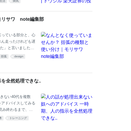
生活
病気
で、筆者の風貌が少
なるだろう。 尚、投
ば注記されている
リサワ note編集部
一例であって、他人
筆者は両方に満足し
言っている部分と、心
ぶん走ったけれども遅
た」と言いました。
けたのだ）とおもいな
括弧
design
治『銀河鉄道の夜』 h
l 答えは簡単ですね。 「 」の
い浮かべている部分
されていることで、よ
を全然処理できな..
きない40代を複数
をアドバイスしてみる
読み終わるまで、自
限り一字一句聞き取
考
トレーニング
・聞き取れなかった
る事 これを仕事の中