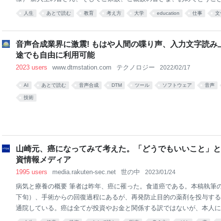
東大の卒業生ですので、入学時の受験戦争からの解放感、新しい学生生
人生
あとで読む
教育
考え方
大学
education
仕事
文
感は、今もよく覚えています。 長い受験勉強が終わって、ついに自由
人作って、ガンガンやっていいと思います。 同時に、大学の4年間は
で切り拓く、自分の人生」のスタート地点です。そしてこれからの皆さ
音声合成業界に激震! もはや人間の喋り声、入力文字読み上
番自由に、自分の器を広げ、自分の夢を探して突き進める時期でもあり
途でも自由に利用可能
後、発展途上国を日本の立場から支援する国際協力機構JICA、民間の
2023 users
www.dtmstation.com
テクノロジー
2022/02/17
会社のマッキンゼーの日本オフィスと
AI
あとで読む
音声合成
DTM
ツール
ソフトウェア
音声
技術
山崎元、癌になってみて考えた。「どうでもいいこと」と「
資情報メディア
1995 users
media.rakuten-sec.net
世の中
2023/01/24
病気と療養の概要 筆者は昨年、癌に罹った。食道癌である。本稿執筆の時
下旬）、手術からの回復過程にあるが、再発防止目的の薬剤を投与する
通院している。癌は全てが投資やお金と関係する訳ではないが、本人に
意思決定問題である点が投資と似ている。 今回は、自分で癌に罹り、