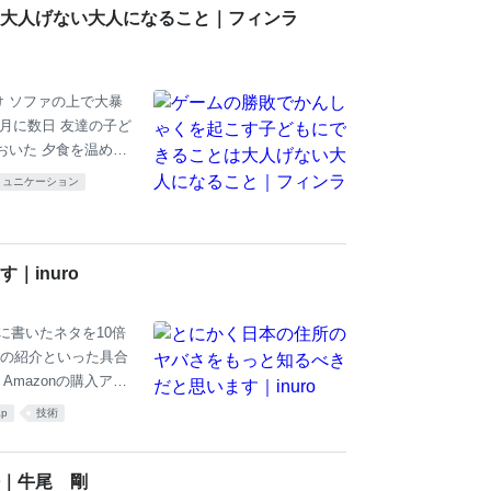
大人げない大人になること｜フィンラ
 ソファの上で大暴
月に数日 友達の子ど
おいた 夕食を温めて
る 最初はおもちゃや
ミュニケーション
ィーという ゲームに
ことがないと言う 私
どもの父親がゲーム好
たそうだ そこへやっ
inuro
と 目を輝かせている
に書いたネタを10倍
の紹介といった具合
Amazonの購入アフ
le版： https://a
ap
技術
さい！ 「住所の揺らぎ程度
celで2時間あれば
情報界隈のみならず
｜牛尾 剛