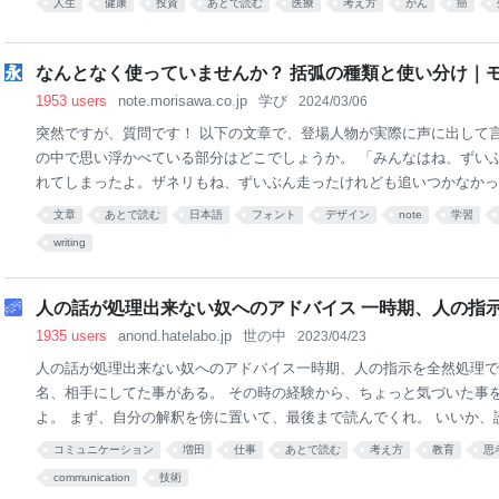
人生
健康
投資
あとで読む
医療
考え方
がん
癌
を感じ且つ考えたかについて率直に書いてみよう。今後に公開する動画
し変わっている（数キロ痩せて、髪の毛が減っている）理由の説明にも
資の文章では末尾などに「投資判断はご自身で行って下さい」としばし
なんとなく使っていませんか？ 括弧の種類と使い分け｜モ
が、本稿の性質もそれに似ている。筆者の治療方針の選択や意思決定は
1953 users
note.morisawa.co.jp
学び
2024/03/06
にも適合すると推奨するものではない。また本文中で病院名や医師名（
突然ですが、質問です！ 以下の文章で、登場人物が実際に声に出して
ている）を伏せるが、これは不測の影響を避けるためだ（
の中で思い浮かべている部分はどこでしょうか。 「みんなはね、ずい
れてしまったよ。ザネリもね、ずいぶん走ったけれども追いつかなかっ
ジョバンニは、 （そうだ、ぼくたちはいま、いっしょにさそって出か
文章
あとで読む
日本語
フォント
デザイン
note
学習
がら、 「どこかで待っていようか」と言いました。 青空文庫 宮沢賢
writing
ttps://www.aozora.gr.jp/cards/000081/files/43737_19215.htm
中の言葉が声に出して言っている部分、（ ）の中の言葉が心の中で思
です。 前後の文章からも読み取れると思いますが、括弧の使い分けが
人の話が処理出来ない奴へのアドバイス 一時期、人の指示
り分かりやすくなっています。 このように括弧類は主に文章内で会
1935 users
anond.hatelabo.jp
世の中
2023/04/23
人の話が処理出来ない奴へのアドバイス一時期、人の指示を全然処理で
名、相手にしてた事がある。 その時の経験から、ちょっと気づいた事
よ。 まず、自分の解釈を傍に置いて、最後まで読んでくれ。 いいか、
分の解釈は傍に置くんだぞ。 結論結論から言うと ・相手の話を出来る
コミュニケーション
増田
仕事
あとで読む
考え方
教育
思
る練習をしろ ・その際、相手の言っていない事は絶対に書き取らない 
communication
技術
部分は、相手に質問する、録音を再生する、などして欠けた情報を埋め