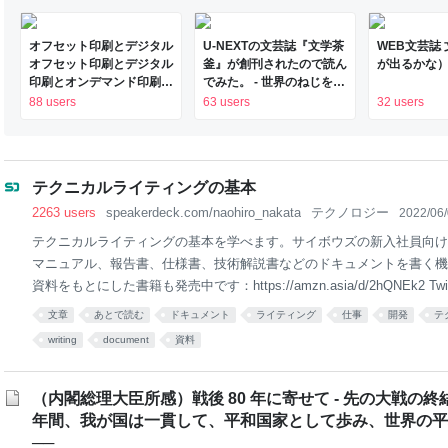
いうのが反対の理由でしたが、今思えばむしろ、ひとりで
オフセット印刷とデジタル
U-NEXTの文芸誌『文学茶
WEB文芸誌
オフセット印刷とデジタル
釜』が創刊されたので読ん
が出るかな
印刷とオンデマンド印刷
でみた。 - 世界のねじを巻
と。｜デザインのひきだ
くブログ
88 users
63 users
32 users
し 津田淳子
テクニカルライティングの基本
2263 users
speakerdeck.com/naohiro_nakata
テクノロジー
2022/06
テクニカルライティングの基本を学べます。サイボウズの新入社員向け
マニュアル、報告書、仕様書、技術解説書などのドキュメントを書く機
資料をもとにした書籍も発売中です：https://amzn.asia/d/2hQNEk2 Twitter
文章
あとで読む
ドキュメント
ライティング
仕事
開発
テ
writing
document
資料
（内閣総理大臣所感）戦後 80 年に寄せて - 先の大戦の終結
年間、我が国は一貫して、平和国家として歩み、世界の平
──