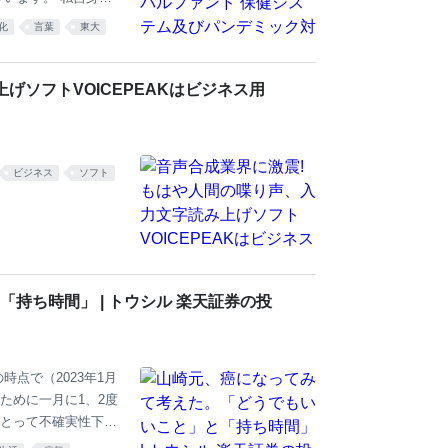
活を始めるわくわく
化
言葉
東大
。たくさん遊んで、恋
、「自分で創り、自分
んの人生の中で、一
げソフトVOICEPEAKはビジネス用
ます。 私は東大卒業
経営コンサルティング
ビジネス
ソフト
持ち時間」 | トウシル 楽天証券の投
点で（2023年1月
ために一月に1、2度
とって不確実性下の
治療に臨んでみて、何