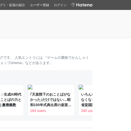
プリ・拡張の紹介
ユーザー登録
ログイン
グです。 人気エントリには
『ゲームの勝敗でかんしゃく
ップomena』
などがあります。
：生成AI時代
｢天皇陛下のおことばがな
いろんな理由で辞書に載ら
ることばの力と
かった｣だけではない…昭
なくなった言葉たち～「三
 | 慶應義塾
和100年式典出席の皇室研
省堂国語辞典から消えたこ
究家が見た｢高市首相の非
とば辞典」
184 users
340 users
礼｣