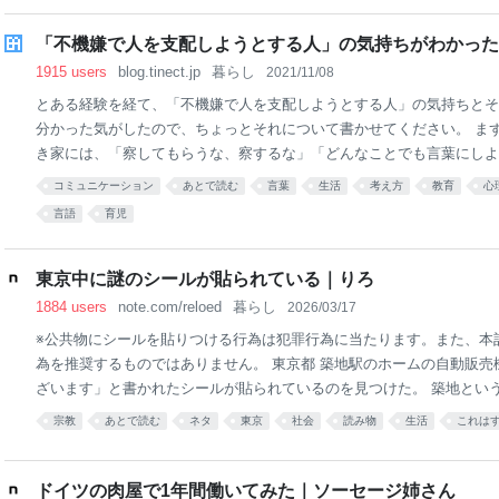
で出来る限り愚直にやれ。最適なのは議事録を書くこと。 ※半年経っ
学・中学の国語ドリルを小学三年生分から全部やって、スキルアップを
「不機嫌で人を支配しようとする人」の気持ちがわかった
判断した根拠そう判断した根拠は、次の文章にある。 今日も仕事で自
1915 users
blog.tinect.jp
暮らし
2021/11/08
上司に指摘をうけたが、よくわからなくて途中から思
とある経験を経て、「不機嫌で人を支配しようとする人」の気持ちとそ
分かった気がしたので、ちょっとそれについて書かせてください。 ま
き家には、「察してもらうな、察するな」「どんなことでも言葉にしよ
ります。 して欲しいこと。して欲しくないこと。嬉しいこと。嫌だと
コミュニケーション
あとで読む
言葉
生活
考え方
教育
心
対、不満、満足、喜怒哀楽。 どんなことであれ、とにかく言葉にしま
言語
育児
化して、遠慮なく相手に伝えましょう、と。 パパもママもエスパーで
考えることを何も言われずに察することは出来ません、と。 君にエス
もしませんから、パパもママも言いたいことは全部口にします、と。 
東京中に謎のシールが貼られている｜りろ
す。 ことあるごとに「とにかく言葉に」と言ってます。これについて
1884 users
note.com/reloed
暮らし
2026/03/17
と思います。 「言わないで気付くのを待つ」という
※公共物にシールを貼りつける行為は犯罪行為に当たります。また、本
為を推奨するものではありません。 東京都 築地駅のホームの自動販売
ざいます」と書かれたシールが貼られているのを見つけた。 築地とい
地駅は東京メトロ日比谷線が通るだけの小さな駅だ。シールを見かけた
宗教
あとで読む
ネタ
東京
社会
読み物
生活
これは
たしましてと思ってしまった。特に買ってはいないのだが。 数日後、
じシールを見つけた。京王井の頭線の近くだった。 もし、渋谷駅のシ
線の近くにあれば、東京メトロが独自に貼っているシールなのか、と思
ドイツの肉屋で1年間働いてみた｜ソーセージ姉さん