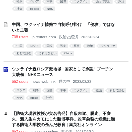
戦争
ロシア
軍事
国際
ウクライナ
あとで読む
政治
社会
politics
NHK
中国、ウクライナ情勢で自制呼び掛け 「侵攻」ではな
いと主張
708 users
jp.reuters.com
政治と経済
2022/02/24
中国
ロシア
国際
戦争
軍事
政治
ウクライナ
あとで読む
これはひどい
China
ウクライナ親ロシア派地域 “国家として承認” プーチン
大統領 | NHKニュース
662 users
news.web.nhk
世の中
2022/02/22
ロシア
戦争
国際
軍事
ウクライナ
政治
あとで読む
NHK
russia
社会
【防衛大現役教授が実名告発】自殺未遂、脱走、不審
火、新入生をカモにした賭博事件…改革急務の危機に瀕
する防衛大学校の歪んだ教育 | 集英社オンライン
652 users
shueisha.online
世の中
2023/06/30