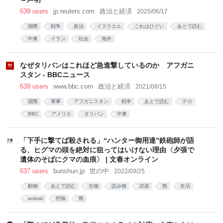
639 users
jp.reuters.com
政治と経済
2025/06/17
国際
戦争
政治
イスラエル
これはひどい
あとで読む
中東
イラン
社会
海外
なぜタリバンはこれほど急進撃しているのか アフガニ
スタン - BBCニュース
639 users
www.bbc.com
政治と経済
2021/08/15
国際
軍事
アフガニスタン
戦争
あとで読む
テロ
BBC
アメリカ
タリバン
中東
「下手に撃てば殺される」“ハンター御用達”鉄砲師が語
る、ヒグマの頭を絶対に狙ってはいけない理由〈夕張で
遺体のそばにクマの血痕〉 | 文春オンライン
637 users
bunshun.jp
世の中
2022/09/25
動物
あとで読む
生物
読み物
武器
熊
生活
animal
狩猟
羆