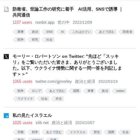
防衛省、世論工作の研究に着手 AI活用、SNSで誘導 ｜
共同通信
1107 users
nordot.app
世の中
2022/12/09
軍事
政治
SNS
AI
これはひどい
あとで読む
防衛省
戦争
研究
社会
モーリー・ロバートソン on Twitter: "先ほど「スッキ
リ」をご覧いただいた皆さま、ありがとうございまし
た。以下、ウクライナ情勢に関する一問一答を列記しま
す＞＞"
1065 users
twitter.com/gjmorley
政治と経済
2022/02/24
戦争
ロシア
あとで読む
国際
軍事
政治
twitter
ウクライナ
社会
外交
私の見たイスラエル
1025 users
slib.net
政治と経済
2024/10/07
宗教
戦争
あとで読む
イスラエル
歴史
国際
社会
政治
religion
中東