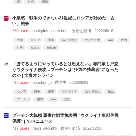
税
社会
税制
小泉悠 戦争のできない21世紀にロシアが始めた「古
い」戦争
730 users
bookplus.nikkei.com
政治と経済
2022/05/16
戦争
ロシア
軍事
あとで読む
ウクライナ
war
政治
社会
russia
military
「勝てるようにやっているとは思えない」専門家も戸惑
うウクライナ侵攻…プーチンは“狂気の独裁者”になった
のか | 文春オンライン
718 users
bunshun.jp
世の中
2022/03/02
ロシア
戦争
軍事
ウクライナ
あとで読む
政治
プーチン
国際
war
歴史
プーチン大統領 軍事作戦実施表明 “ウクライナ東部住民
保護” | NHKニュース
717 users
news.web.nhk
政治と経済
2022/02/24