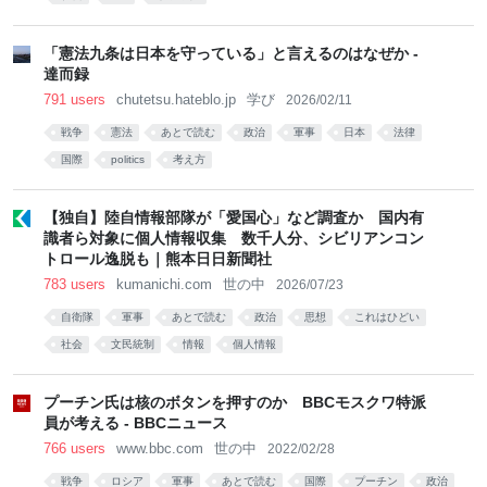
「憲法九条は日本を守っている」と言えるのはなぜか -
達而録
791 users
chutetsu.hateblo.jp
学び
2026/02/11
戦争
憲法
あとで読む
政治
軍事
日本
法律
国際
politics
考え方
【独自】陸自情報部隊が「愛国心」など調査か 国内有
識者ら対象に個人情報収集 数千人分、シビリアンコン
トロール逸脱も｜熊本日日新聞社
783 users
kumanichi.com
世の中
2026/07/23
自衛隊
軍事
あとで読む
政治
思想
これはひどい
社会
文民統制
情報
個人情報
プーチン氏は核のボタンを押すのか BBCモスクワ特派
員が考える - BBCニュース
766 users
www.bbc.com
世の中
2022/02/28
戦争
ロシア
軍事
あとで読む
国際
プーチン
政治