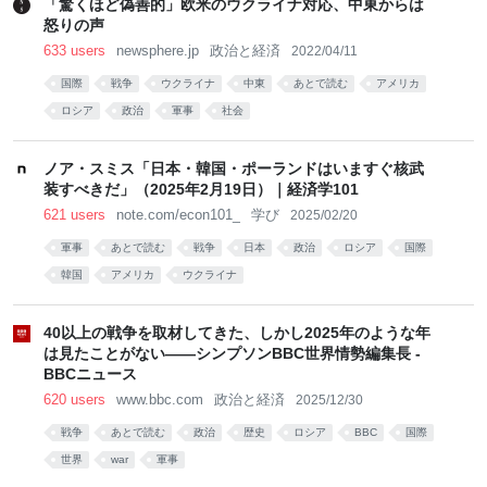
「驚くほど偽善的」欧米のウクライナ対応、中東からは
怒りの声
633 users
newsphere.jp
政治と経済
2022/04/11
国際
戦争
ウクライナ
中東
あとで読む
アメリカ
ロシア
政治
軍事
社会
ノア・スミス「日本・韓国・ポーランドはいますぐ核武
装すべきだ」（2025年2月19日）｜経済学101
621 users
note.com/econ101_
学び
2025/02/20
軍事
あとで読む
戦争
日本
政治
ロシア
国際
韓国
アメリカ
ウクライナ
40以上の戦争を取材してきた、しかし2025年のような年
は見たことがない――シンプソンBBC世界情勢編集長 -
BBCニュース
620 users
www.bbc.com
政治と経済
2025/12/30
戦争
あとで読む
政治
歴史
ロシア
BBC
国際
世界
war
軍事