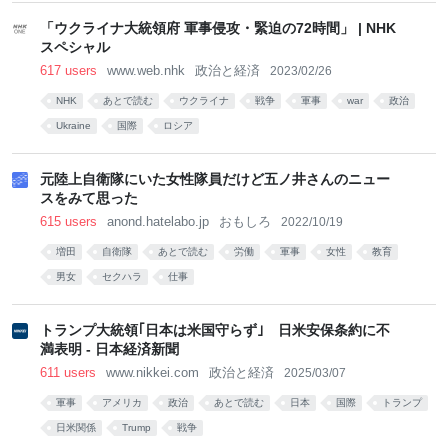
「ウクライナ大統領府 軍事侵攻・緊迫の72時間」 | NHK
スペシャル
617 users
www.web.nhk
政治と経済
2023/02/26
NHK
あとで読む
ウクライナ
戦争
軍事
war
政治
Ukraine
国際
ロシア
元陸上自衛隊にいた女性隊員だけど五ノ井さんのニュー
スをみて思った
615 users
anond.hatelabo.jp
おもしろ
2022/10/19
増田
自衛隊
あとで読む
労働
軍事
女性
教育
男女
セクハラ
仕事
トランプ大統領｢日本は米国守らず｣ 日米安保条約に不
満表明 - 日本経済新聞
611 users
www.nikkei.com
政治と経済
2025/03/07
軍事
アメリカ
政治
あとで読む
日本
国際
トランプ
日米関係
Trump
戦争