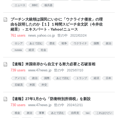
ニュース
BBC
核兵器
プーチン大統領は国民にいかに「ウクライナ侵攻」の理
由を説明したのか【１】１時間スピーチ全文訳（今井佐
緒里） - エキスパート - Yahoo!ニュース
761 users
news.yahoo.co.jp
世の中
2022/02/24
ロシア
あとで読む
歴史
戦争
ウクライナ
国際
政治
russia
経済
社会
【速報】米国依存から自立する努力必要と石破首相
739 users
www.47news.jp
世の中
2025/07/10
アメリカ
政治
国際
あとで読む
トランプ
経済
日本
石破茂
米国
外交
【速報】27年1月から「防衛特別所得税」を新設
730 users
www.47news.jp
世の中
2024/12/11
税金
政治
軍事
あとで読む
自民党
tax
これはひどい