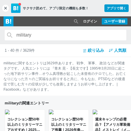
サクサク読めて、
アプリ限定の機能も多数！
アプリで開く
c
l
o
ログイン
ユーザー登録
s
e
絞り込み
人気順
1 - 40 件 / 3629件
military
に関するエントリは
3629
件あります。
戦争
、
軍事
、
政治
などが関連
タグです。 人気エントリには
『青木 晃 - 【長文です】1995年3月20日に起こ
った地下鉄サリン事件…オウム真理教が起こした未曾有のテロでした。お亡く
なりになった方々のご冥福をお祈りすると共に、今もなお、PTSDなどの後遺
症で苦しむ方々の症状が少しでも改善しますようお祈り申し上げます。 |
Facebook』
などがあります。
militaryの関連エントリー
コレクション歴50年
コレクション歴50年
週末キャンプの必需
以上のミリタリーマニ
以上のミリタリーマニ
品？【アメリカ軍装備
アおすすめ！2025年
ア推薦！2026年春に
品】メストレイ（メス