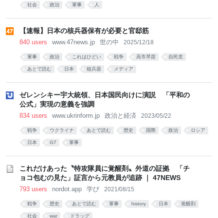
社会
政治
軍事
人
【速報】日本の核兵器保有が必要と官邸筋
840 users
www.47news.jp
世の中
2025/12/18
軍事
政治
これはひどい
戦争
高市早苗
自民党
あとで読む
日本
核兵器
メディア
ゼレンシキー宇大統領、日本国民向けに演説 「平和の
公式」実現の意義を強調
834 users
www.ukrinform.jp
政治と経済
2023/05/22
戦争
ウクライナ
あとで読む
歴史
国際
政治
ロシア
日本
G7
軍事
これだけあった〝特攻隊員に覚醒剤〟外道の証拠 「チ
ョコ包むの見た」証言から元教員が追跡 ｜ 47NEWS
793 users
nordot.app
学び
2021/08/15
戦争
歴史
あとで読む
軍事
history
日本
覚醒剤
社会
war
ドラッグ