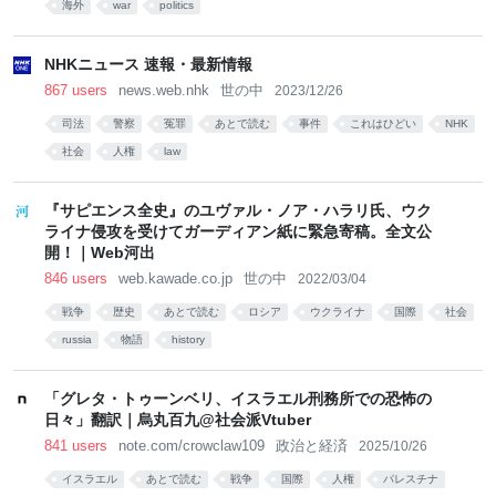
海外
war
politics
NHKニュース 速報・最新情報
867 users
news.web.nhk
世の中
2023/12/26
司法
警察
冤罪
あとで読む
事件
これはひどい
NHK
社会
人権
law
『サピエンス全史』のユヴァル・ノア・ハラリ氏、ウク
ライナ侵攻を受けてガーディアン紙に緊急寄稿。全文公
開！｜Web河出
846 users
web.kawade.co.jp
世の中
2022/03/04
戦争
歴史
あとで読む
ロシア
ウクライナ
国際
社会
russia
物語
history
「グレタ・トゥーンベリ、イスラエル刑務所での恐怖の
日々」翻訳｜烏丸百九@社会派Vtuber
841 users
note.com/crowclaw109
政治と経済
2025/10/26
イスラエル
あとで読む
戦争
国際
人権
パレスチナ