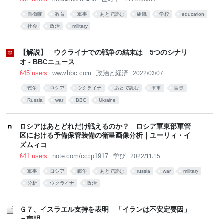
自衛隊
教育
軍事
あとで読む
組織
学校
education
社会
政治
military
【解説】 ウクライナでの戦争の結末は 5つのシナリ
オ - BBCニュース
645 users
www.bbc.com
政治と経済
2022/03/07
戦争
ロシア
ウクライナ
あとで読む
軍事
国際
Russia
war
BBC
Ukraine
ロシアはあとどれだけ戦えるのか？ ロシア軍東部軍管
区における予備保管装備の衛星画像分析｜ユーリィ・イ
ズムィコ
641 users
note.com/cccp1917
学び
2022/11/15
軍事
ロシア
戦争
あとで読む
russia
war
military
分析
ウクライナ
政治
Ｇ７、イスラエル支持を表明 「イランは不安定要因」
＝声明