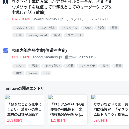
ウクライナ軍に入隊したアジャイルコーチが、さまざま
なメソッドを駆使して中隊長としてのリーダーシップを
実現した話（前編）
1376 users
www.publickey1.jp
テクノロジー
2024/02/08
マネジメント
あとで読む
アジャイル
agile
戦争
軍事
仕事
management
開発
ウクライナ
FSB内部告発文書(信憑性注意)
1130 users
anond.hatelabo.jp
世の中
2022/03/07
ロシア
戦争
あとで読む
増田
ウクライナ
政治
軍事
国際
russia
war
militaryの関連エントリー
「好きなことを仕事に
「ロシアがNATO限定
サウジなど３カ国、共
したい」若者への豊田
侵攻の可能性も」 米
同防衛協定 「イスラ
章男の回答が正論すぎ
情報機関が分析か |
ム版ＮＡＴＯ」指摘
て、ぐうの音も出なか
NHKニュース
も：時事ドットコム
269 users
115 users
62 users
った