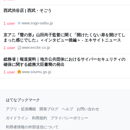
西武渋谷店 | 西武・そごう
1 user
www.sogo-seibu.jp
京アニ『聲の形』山田尚子監督に聞く「開けたくない扉を開けてし
まった感じでした」＜インタビュー後編＞ - エキサイトニュース
1 user
www.excite.co.jp
総務省｜報道資料｜地方公共団体におけるサイバーセキュリティの
確保に関する総務大臣書簡の発出
1 user
www.soumu.go.jp
はてなブックマーク
アプリ・拡張機能
開発ブログ
ヘルプ
お問い合わせ
ガイドライン
利用規約
プライバシーポリシー
利用者情報の外部送信について