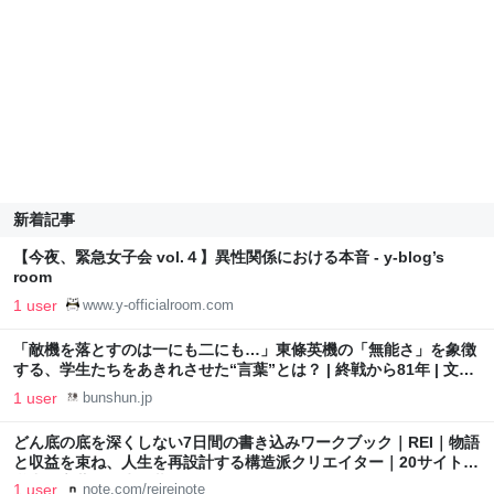
新着記事
【今夜、緊急女子会 vol.４】異性関係における本音 - y-blog’s
room
1 user
www.y-officialroom.com
「敵機を落とすのは一にも二にも…」東條英機の「無能さ」を象徴
する、学生たちをあきれさせた“言葉”とは？ | 終戦から81年 | 文春
オンライン
1 user
bunshun.jp
どん底の底を深くしない7日間の書き込みワークブック｜REI｜物語
と収益を束ね、人生を再設計する構造派クリエイター｜20サイト運
営中｜言葉を人生の装備へ
1 user
note.com/reireinote