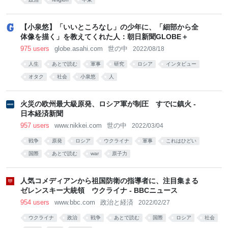
【小泉悠】「いいところなし」の少年に、「細部から全
体像を描く」を教えてくれた人：朝日新聞GLOBE＋
975 users
globe.asahi.com
世の中
2022/08/18
人生
あとで読む
軍事
研究
ロシア
インタビュー
オタク
社会
小泉悠
人
火災の欧州最大級原発、ロシア軍が制圧 すでに鎮火 -
日本経済新聞
957 users
www.nikkei.com
世の中
2022/03/04
戦争
原発
ロシア
ウクライナ
軍事
これはひどい
国際
あとで読む
war
原子力
人気コメディアンから祖国防衛の指導者に、注目集まる
ゼレンスキー大統領 ウクライナ - BBCニュース
954 users
www.bbc.com
政治と経済
2022/02/27
ウクライナ
政治
戦争
あとで読む
国際
ロシア
社会