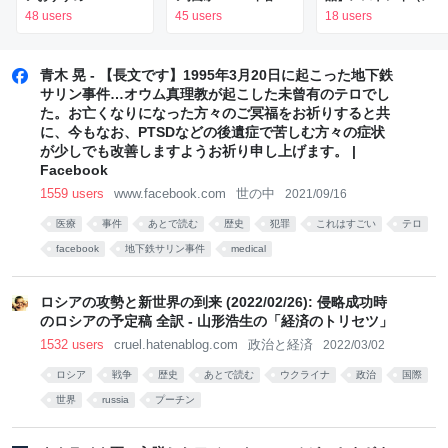
の冬に使える軍物パー
おすすめ軍物ジャケッ
プレート・合成樹脂タ
48 users
45 users
18 users
カー11選とは？ 0901
ト１４選１６品（単色
イプ）4種（5品）と
WORLD ミリタリー
編）とは？ 0849
は？0898 🇺🇸 ミリタ
WORLD MILITARY
World ミリタリー
リー US MILITARY
青木 晃 - 【長文です】1995年3月20日に起こった地下鉄
PARKA - いつだって
WORLD MILITARY
MESS
サリン事件…オウム真理教が起こした未曾有のテロでし
ミリタリアン！
SINGLE COLOR
TRAYS（POLYMER
た。お亡くなりになった方々のご冥福をお祈りすると共
JACKETS - いつだっ
TYPE）1940-2000 -
に、今もなお、PTSDなどの後遺症で苦しむ方々の症状
てミリタリアン！
いつだってミリタリア
が少しでも改善しますようお祈り申し上げます。 |
ン！
Facebook
1559 users
www.facebook.com
世の中
2021/09/16
医療
事件
あとで読む
歴史
犯罪
これはすごい
テロ
facebook
地下鉄サリン事件
medical
ロシアの攻勢と新世界の到来 (2022/02/26): 侵略成功時
のロシアの予定稿 全訳 - 山形浩生の「経済のトリセツ」
1532 users
cruel.hatenablog.com
政治と経済
2022/03/02
ロシア
戦争
歴史
あとで読む
ウクライナ
政治
国際
世界
russia
プーチン