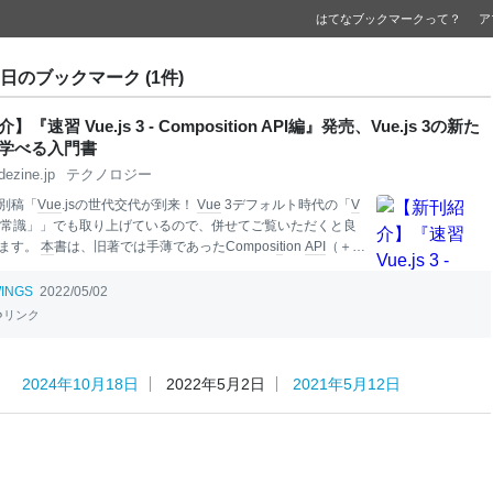
はてなブックマークって？
ア
2日のブックマーク (1件)
『速習 Vue.js 3 - Composition API編』発売、Vue.js 3の新た
学べる入門書
dezine.jp
テクノロジー
別稿「
Vue
.jsの世代交代が到来！
Vue
3デフォルト時代の「
V
発新常識」」でも取り上げているので、併せてご覧いただくと良
ます。
本
書は、旧著では手薄であったCompos
it
ion
API
（＋s
性）に全面的に対応すると共に、これらの新標準に対応した書籍
は言え、あくまで「速習」シリーズ。
Vue
.jsが初めて、という
INGS
2022/05/02
時間でフレームワークプログラミングに馴染めるよう、「こ
リンク
！」アプリからはじめ、SPA（Single Page Application）
順序立てて解説しています。 書籍の性質上、ベースとなる
Jav
ものの理解は前提となります。そちらの理解を補いたい方
2024年10月18日
2022年5月2日
2021年5月12日
の「
JavaScript
逆引き
レシピ
第2版」（翔泳社）も併せて参照
い。 ということで、
本
書が、皆さんが
Vue
.j