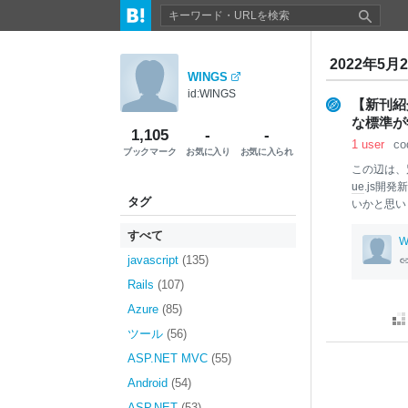
2022年5月
WINGS
id:WINGS
【新刊紹介】
な標準が
1,105
-
-
1 user
co
ブックマーク
お気に入り
お気に入られ
この辺は、
ue
.js開
タグ
いかと思い
etup属
すべて
です。 と
W
人でも、短
javascript
(135)
んにちは、世界
Rails
(107)
開発までを
aScript
その
Azure
(85)
は、同著者
ツール
(56)
してくださ
ASP.NET MVC
(55)
Android
(54)
ASP.NET
(53)