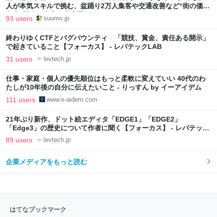
人が本気スキルで挑む、盆踊り2万人集客や交通改善など“街の価値
向上”戦略 東京・中央区
93 users
suumo.jp
終わりゆくCTFとバグバウンティ 「競技、賞金、責任ある開示」
で起きていること【フォーカス】 - レバテックLAB
31 users
levtech.jp
仕事・家庭・個人の優先順位はもっと柔軟に変えていい 40代のわ
たしが10年後の自分に伝えたいこと - りっすん by イーアイデム
111 users
www.e-aidem.com
21年ぶり新作、ドット絵エディタ「EDGE1」「EDGE2」
「Edge3」の歴史について作者に聞く【フォーカス】 - レバテック
LAB
89 users
levtech.jp
企業メディアをもっと読む
はてなブックマーク