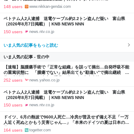
148 users
www.nikkan-gendai.com
ベトナム人2人逮捕 送電ケーブル約2.2トン盗んだ疑い 富山県
（2026年8月7日掲載）｜KNB NEWS NNN
150 users
news.ntv.co.jp
いま人気の記事をもっと読む
いま人気の記事 - 世の中
【速報】脳腫瘍手術で「正常な組織」を誤って摘出…自発呼吸不能
の重篤状態に 「腫瘍でない」結果出ても“勘違い”で摘出継続 通
常の生活送っていた患者が手足も動かず 京大病院（MBSニュー
252 users
news.yahoo.co.jp
ス） - Yahoo!ニュース
ベトナム人2人逮捕 送電ケーブル約2.2トン盗んだ疑い 富山県
（2026年8月7日掲載）｜KNB NEWS NNN
150 users
news.ntv.co.jp
ドイツ、6月の熱波で9600人死亡…冷房が普及せず備え不足「一万
人近く死ぬとかもう災害じゃん…」「本来のドイツの夏は日本の10
月ぐらいの気候やからねえ」
164 users
togetter.com