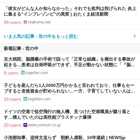
「彼女がどんな人か知らなかった」それでも批判は投げられた 炎上
に集まる“インプレゾンビ”の異変 | おたくま経済新聞
88 users
otakuma.net
いま人気の記事 - 世の中をもっと読む
新着記事 - 世の中
京大病院、脳腫瘍の手術で誤って「正常な組織」を摘出する事故が
起きる…患者は自発呼吸ができず、手足が動かない状態に「『脳外
科医 竹田くん』かよ」
9 users
togetter.com
子どもを産んだら1人2000万円かかると言われており、仕事もセー
ブすると老後資金が貯められない…一方、子育てしていない人は潤
沢な資金で悠々老後だと歪んでいるのでは？→様々な意見
18 users
togetter.com
ドイツの空港で低空飛行の無人機、見つけた空港職員が蹴り落と
す…積んでいたのは高性能プラスチック爆弾
20 users
www.yomiuri.co.jp
小池都知事、追悼文送らず 朝鮮人虐殺、10年連続 | NEWSjp