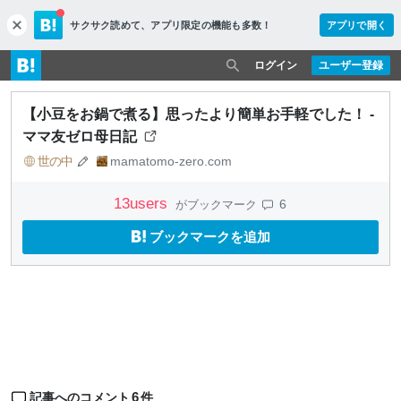
サクサク読めて、
アプリ限定の機能も多数！
アプリで開く
c
l
o
ログイン
ユーザー登録
s
e
【小豆をお鍋で煮る】思ったより簡単お手軽でした！ -
ママ友ゼロ母日記
世の中
mamatomo-zero.com
13
users
6
がブックマーク
ブックマークを追加
6
記事へのコメント
件