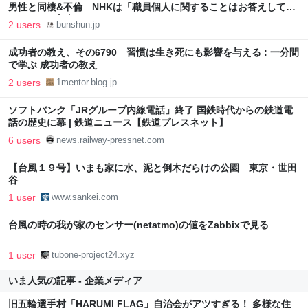
男性と同棲&不倫 NHKは「職員個人に関することはお答えしてい
ません」 | 文春オンライン
2 users
bunshun.jp
成功者の教え、その6790 習慣は生き死にも影響を与える : 一分間
で学ぶ 成功者の教え
2 users
1mentor.blog.jp
ソフトバンク「JRグループ内線電話」終了 国鉄時代からの鉄道電
話の歴史に幕 | 鉄道ニュース【鉄道プレスネット】
6 users
news.railway-pressnet.com
【台風１９号】いまも家に水、泥と倒木だらけの公園 東京・世田
谷
1 user
www.sankei.com
台風の時の我が家のセンサー(netatmo)の値をZabbixで見る
1 user
tubone-project24.xyz
いま人気の記事 - 企業メディア
旧五輪選手村「HARUMI FLAG」自治会がアツすぎる！ 多様な住