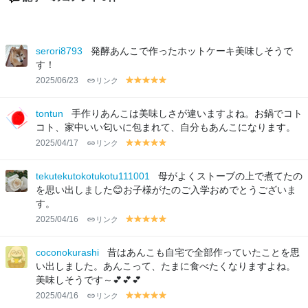
serori8793
発酵あんこで作ったホットケーキ美味しそうで
す！
2025/06/23
リンク
y
y
y
y
y
el
el
el
el
el
lo
lo
lo
lo
lo
tontun
手作りあんこは美味しさが違いますよね。お鍋でコト
w
w
w
w
w
コト、家中いい匂いに包まれて、自分もあんこになります。
2025/04/17
リンク
y
y
y
y
y
el
el
el
el
el
lo
lo
lo
lo
lo
tekutekutokotukotu111001
母がよくストーブの上で煮てたの
w
w
w
w
w
を思い出しました😊お子様がたのご入学おめでとうございま
す。
2025/04/16
リンク
y
y
y
y
y
el
el
el
el
el
lo
lo
lo
lo
lo
coconokurashi
昔はあんこも自宅で全部作っていたことを思
w
w
w
w
w
い出しました。あんこって、たまに食べたくなりますよね。
美味しそうです～💕💕💕
2025/04/16
リンク
y
y
y
y
y