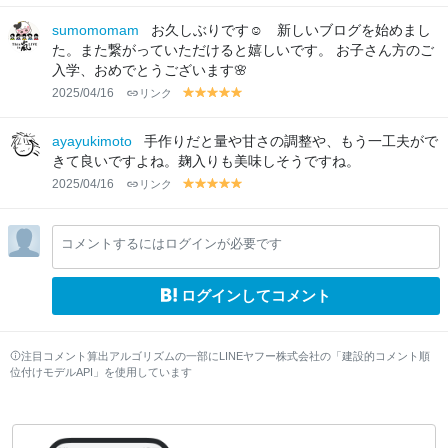
el
el
el
el
el
lo
lo
lo
lo
lo
sumomomam
お久しぶりです☺️ 新しいブログを始めまし
w
w
w
w
w
た。また繋がっていただけると嬉しいです。 お子さん方のご
入学、おめでとうございます🌸
2025/04/16
リンク
y
y
y
y
y
el
el
el
el
el
lo
lo
lo
lo
lo
ayayukimoto
手作りだと量や甘さの調整や、もう一工夫がで
w
w
w
w
w
きて良いですよね。麹入りも美味しそうですね。
2025/04/16
リンク
y
y
y
y
y
el
el
el
el
el
lo
lo
lo
lo
lo
コメントするにはログインが必要です
w
w
w
w
w
ログインしてコメント
注目コメント算出アルゴリズムの一部にLINEヤフー株式会社の「建設的コメント順
位付けモデルAPI」を使用しています