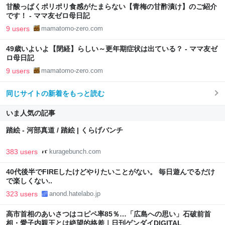
甘酸っぱくポリポリ食感がたまらない【青梅の甘酢漬け】のご紹介
です！ - ママ友ゼロ母日記
9 users
mamatomo-zero.com
49歳いよいよ【閉経】らしい～更年期症状は出ている？ - ママ友ゼ
ロ母日記
9 users
mamatomo-zero.com
同じサイトの新着をもっと読む
いま人気の記事
踏絵 - 河部真道 / 踏絵 | くらげバンチ
383 users
kuragebunch.com
40代後半でFIREしたけどやりたいことがない。 毎日遊んでるだけ
で楽しくない..
323 users
anond.hatelabo.jp
高市首相のあいさつはコピペ率85％…「広島への思い」石破前首
相・愛子内親王とは絶望的格差｜日刊ゲンダイDIGITAL