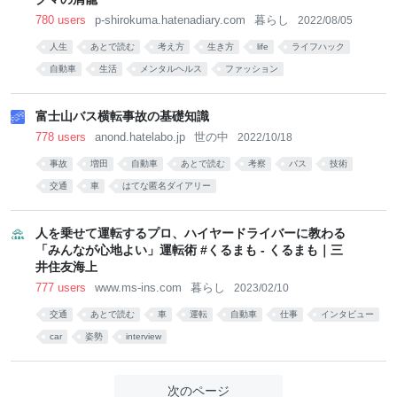
780 users
p-shirokuma.hatenadiary.com
暮らし
2022/08/05
人生
あとで読む
考え方
生き方
life
ライフハック
自動車
生活
メンタルヘルス
ファッション
富士山バス横転事故の基礎知識
778 users
anond.hatelabo.jp
世の中
2022/10/18
事故
増田
自動車
あとで読む
考察
バス
技術
交通
車
はてな匿名ダイアリー
人を乗せて運転するプロ、ハイヤードライバーに教わる
「みんなが心地よい」運転術 #くるまも - くるまも｜三
井住友海上
777 users
www.ms-ins.com
暮らし
2023/02/10
交通
あとで読む
車
運転
自動車
仕事
インタビュー
car
姿勢
interview
次のページ