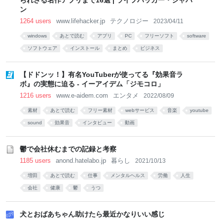
られざる名作アプリまで16選 | ライフハッカー・ジャパ
ン
1264 users
www.lifehacker.jp
テクノロジー
2023/04/11
windows
あとで読む
アプリ
PC
フリーソフト
software
ソフトウェア
インストール
まとめ
ビジネス
【ドドンッ！】有名YouTuberが使ってる『効果音ラ
ボ』の実態に迫る - イーアイデム「ジモコロ」
1216 users
www.e-aidem.com
エンタメ
2022/08/09
素材
あとで読む
フリー素材
webサービス
音楽
youtube
sound
効果音
インタビュー
動画
鬱で会社休むまでの記録と考察
1185 users
anond.hatelabo.jp
暮らし
2021/10/13
増田
あとで読む
仕事
メンタルヘルス
労働
人生
会社
健康
鬱
うつ
犬とおばあちゃん助けたら最近かなりいい感じ