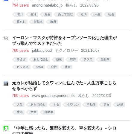
794 users
anond.hatelabo.jp
暮らし
2022/06/25
増田
生活
お金
あとで読む
経済
人生
社会
暮らし
自動車
政府
イーロン・マスクが特許をオープンソース化した理由が
ブっ飛んでてステキだった
788 users
jabba.cloud
テクノロジー
2021/10/07
考え方
あとで読む
技術
特許
テスラ
自動車
ビジネス
tesla
会社
社会
元カレが結婚してタワマンに住んでた - 人生万事こじら
せるべからず
780 users
www.gorannosponsor.net
暮らし
2022/01/23
人生
あとで読む
ネタ
タワマン
不動産
男女
結婚
生活
文章
自動車
「中年に惑ったら、髪型を変えろ、車を変えろ」 - シロ
クマの屑籠