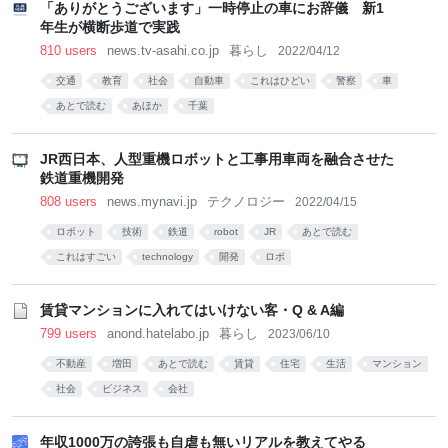
「ありがとうございます」一時停止の車にお辞儀 新1
年生が横断歩道で実践
810 users
news.tv-asahi.co.jp
暮らし
2022/04/12
交通
教育
社会
自動車
これはひどい
警察
車
あとで読む
あほか
千葉
JR西日本、人型重機ロボットと工事用車両を融合させた
鉄道重機開発
808 users
news.mynavi.jp
テクノロジー
2022/04/15
ロボット
技術
鉄道
robot
JR
あとで読む
これはすごい
technology
開発
ロボ
賃貸マンションに入れてはいけない客・Q & A編
799 users
anond.hatelabo.jp
暮らし
2023/06/10
不動産
増田
あとで読む
賃貸
住宅
生活
マンション
社会
ビジネス
会社
年収1000万の誇張も自虐も無いリアルを教えてやる