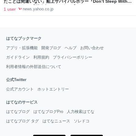
たことは間違いない」船上サバイバルホラー『Don’t Sleep With
The Fishes』【開発者インタビュー】（Game Spark） - Yahoo!
1 user
news.yahoo.co.jp
ニュース
はてなブックマーク
アプリ・拡張機能
開発ブログ
ヘルプ
お問い合わせ
ガイドライン
利用規約
プライバシーポリシー
利用者情報の外部送信について
公式Twitter
公式アカウント
ホットエントリー
はてなのサービス
はてなブログ
はてなブログPro
人力検索はてな
はてなブログ タグ
はてなニュース
ソレドコ