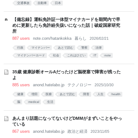
交通事故
自動車
日本
【備忘録】運転免許証一体型マイナカードを期間内で早
めに更新したら免許紛失扱いになった話｜破綻国家研究
所
887 users
note.com/hatankokka
暮らし
2026/02/21
行政
マイナンバー
あとで読む
警察
法律
マイナンバーカード
社会
これはひどい
IT
note
35歳 健康診断オールAだったけど脳梗塞で障害が残った
よ
885 users
anond.hatelabo.jp
テクノロジー
2025/10/30
健康
増田
医療
あとで読む
障害
人生
health
脳
medical
生活
あんまり話題になってないけどDMMがまずいことをやっ
ている
867 users
anond.hatelabo.jp
政治と経済
2023/11/05