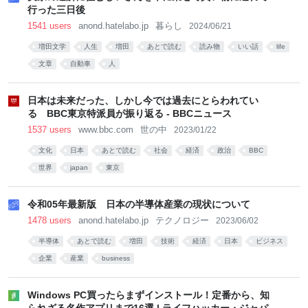
行った三日後
1541 users
anond.hatelabo.jp
暮らし
2024/06/21
増田文学
人生
増田
あとで読む
読み物
いい話
life
文章
自動車
人
日本は未来だった、しかし今では過去にとらわれてい
る BBC東京特派員が振り返る - BBCニュース
1537 users
www.bbc.com
世の中
2023/01/22
文化
日本
あとで読む
社会
経済
政治
BBC
世界
japan
東京
令和05年最新版 日本の半導体産業の現状について
1478 users
anond.hatelabo.jp
テクノロジー
2023/06/02
半導体
あとで読む
増田
技術
経済
日本
ビジネス
企業
産業
business
Windows PC買ったらまずインストール！定番から、知