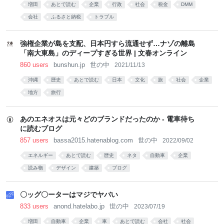
増田
あとで読む
企業
行政
社会
税金
DMM
会社
ふるさと納税
トラブル
強権企業が島を支配、日本円すら流通せず…ナゾの離島
「南大東島」のディープすぎる世界 | 文春オンライン
860 users
bunshun.jp
世の中
2021/11/13
沖縄
歴史
あとで読む
日本
文化
旅
社会
企業
地方
旅行
あのエネオスは元々どのブランドだったのか - 電車待ち
に読むブログ
857 users
bassa2015.hatenablog.com
世の中
2022/09/02
エネルギー
あとで読む
歴史
ネタ
自動車
企業
読み物
デザイン
建築
ブログ
〇ッグ〇ーターはマジでヤバい
833 users
anond.hatelabo.jp
世の中
2023/07/19
増田
自動車
企業
車
あとで読む
会社
社会