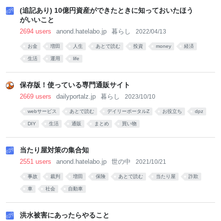
(追記あり) 10億円資産ができたときに知っておいたほう
がいいこと
2694 users
anond.hatelabo.jp
暮らし
2022/04/13
お金
増田
人生
あとで読む
投資
money
経済
生活
運用
life
保存版！使っている専門通販サイト
2669 users
dailyportalz.jp
暮らし
2023/10/10
webサービス
あとで読む
デイリーポータルZ
お役立ち
dpz
DIY
生活
通販
まとめ
買い物
当たり屋対策の集合知
2551 users
anond.hatelabo.jp
世の中
2021/10/21
事故
裁判
増田
保険
あとで読む
当たり屋
詐欺
車
社会
自動車
洪水被害にあったらやること