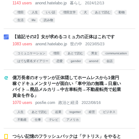
1143 users
anond.hatelabo.jp
暮らし
2024/12/13
増田
人生
いい話
増田文学
犬
あとで読む
動物
生活
life
読み物
【追記その2】女が求めるコミュ力の正体はこれです
1083 users
anond.hatelabo.jp
世の中
2023/05/23
コミュニケーション
増田
あとで読む
男女
communication
はてな匿名ダイアリー
恋愛
gender
anond
会話
億万長者のオッサンが正体隠してホームレスから1億円
稼ぐドキュメンタリーが面白い「車中泊の無職→日雇い
バイト→廃品メルカリ→中古車転売→不動産転売で起業
資金を作る」
1070 users
posfie.com
政治と経済
2022/08/16
人生
あとで読む
起業
togetter
経営
ビジネス
不動産
仕事
テレビ
アメリカ
つらい記憶のフラッシュバックは「テトリス」をやると