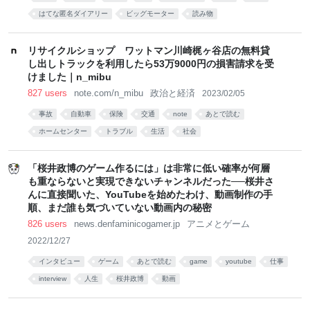
はてな匿名ダイアリー
ビッグモーター
読み物
リサイクルショップ ワットマン川崎梶ヶ谷店の無料貸
し出しトラックを利用したら53万9000円の損害請求を受
けました｜n_mibu
827 users
note.com/n_mibu
政治と経済
2023/02/05
事故
自動車
保険
交通
note
あとで読む
ホームセンター
トラブル
生活
社会
「桜井政博のゲーム作るには」は非常に低い確率が何層
も重ならないと実現できないチャンネルだった──桜井さ
んに直接聞いた、YouTubeを始めたわけ、動画制作の手
順、まだ誰も気づいていない動画内の秘密
826 users
news.denfaminicogamer.jp
アニメとゲーム
2022/12/27
インタビュー
ゲーム
あとで読む
game
youtube
仕事
interview
人生
桜井政博
動画