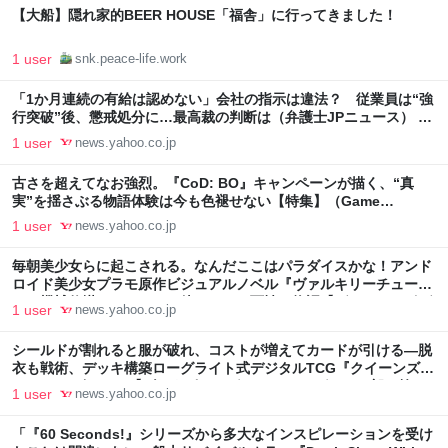
【大船】隠れ家的BEER HOUSE「福舎」に行ってきました！
1 user
snk.peace-life.work
「1か月連続の有給は認めない」会社の指示は違法？ 従業員は“強
行突破”後、懲戒処分に…最高裁の判断は（弁護士JPニュース） -
Yahoo!ニュース
1 user
news.yahoo.co.jp
古さを超えてなお強烈。『CoD: BO』キャンペーンが描く、“真
実”を揺さぶる物語体験は今も色褪せない【特集】（Game
Spark） - Yahoo!ニュース
1 user
news.yahoo.co.jp
毎朝美少女らに起こされる。なんだここはパラダイスかな！アンド
ロイド美少女プラモ原作ビジュアルノベル『ヴァルキリーチュー
ン：機械仕掛けのアイ』で待つのは二面性の物語【ゲムスパロボゲ
1 user
news.yahoo.co.jp
ーカタログ】（Game Spark） - Yahoo!ニュース
シールドが割れると服が破れ、コストが増えてカードが引ける―脱
衣も戦術、デッキ構築ローグライト式デジタルTCG『クイーンズブ
レイド リビルド』【げむすぱローグライク/ローグライト部・第54
1 user
news.yahoo.co.jp
回】（Game Spark） - Yahoo!ニュース
「『60 Seconds!』シリーズから多大なインスピレーションを受け