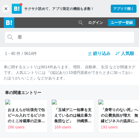
サクサク読めて、
アプリ限定の機能も多数！
アプリで開く
c
l
o
ログイン
ユーザー登録
s
e
絞り込み
人気順
1 - 40 件 / 9614件
車
に関するエントリは
9614
件あります。
増田
、
自動車
、
生活
などが関連タグ
です。 人気エントリには
『(追記あり) 10億円資産ができたときに知っておい
たほうがいいこと』
などがあります。
車の関連エントリー
おまえらが出張先で缶
「玉城デニー知事を支
「身寄りのない死」へ
ビール入れてるビジホ
えているのは極左暴力
の公費負担が増大 無
のミニ冷蔵庫の正体に
集団など」 沖縄県議
縁ビジネスの温床に：
ついて
の発言に、撤回求め抗
朝日新聞
286 users
169 users
191 users
議