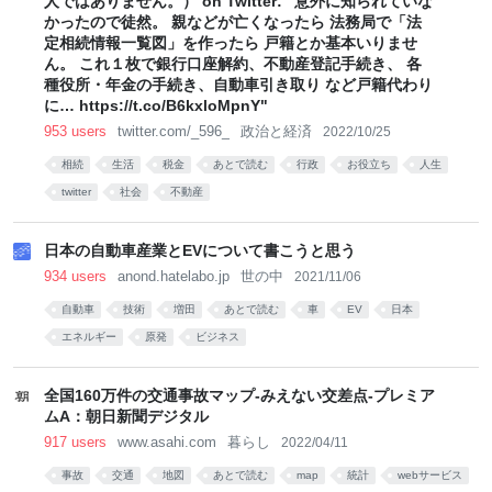
人ではありません。） on Twitter: "意外に知られていな
かったので徒然。 親などが亡くなったら 法務局で「法
定相続情報一覧図」を作ったら 戸籍とか基本いりませ
ん。 これ１枚で銀行口座解約、不動産登記手続き、 各
種役所・年金の手続き、自動車引き取り など戸籍代わり
に… https://t.co/B6kxloMpnY"
953 users
twitter.com/_596_
政治と経済
2022/10/25
相続
生活
税金
あとで読む
行政
お役立ち
人生
twitter
社会
不動産
日本の自動車産業とEVについて書こうと思う
934 users
anond.hatelabo.jp
世の中
2021/11/06
自動車
技術
増田
あとで読む
車
EV
日本
エネルギー
原発
ビジネス
全国160万件の交通事故マップ-みえない交差点-プレミア
ムA：朝日新聞デジタル
917 users
www.asahi.com
暮らし
2022/04/11
事故
交通
地図
あとで読む
map
統計
webサービス