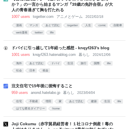
か？」の一言から始まるマンガ『39歳の免許合宿』が大
人の青春過ぎて胸を打たれる
1007 users
togetter.com
アニメとゲーム
2022/02/18
漫画
マンガ
あとで読む
togetter
人生
comic
自動車
web漫画
twitter
life
ドバイに引っ越して1年経った感想 - knqyf263's blog
1001 users
knqyf263.hatenablog.com
暮らし
2024/12/06
海外
あとで読む
ドバイ
生活
旅行
国際
life
社会
日本
税金
注文住宅で15年後に後悔すること
959 users
anond.hatelabo.jp
暮らし
2023/04/04
住宅
不動産
増田
家
あとで読む
建築
生活
life
はてな匿名ダイアリー
home
Joji Cokumu（赤字貿易経営者！１社コロナ倒産！毒の