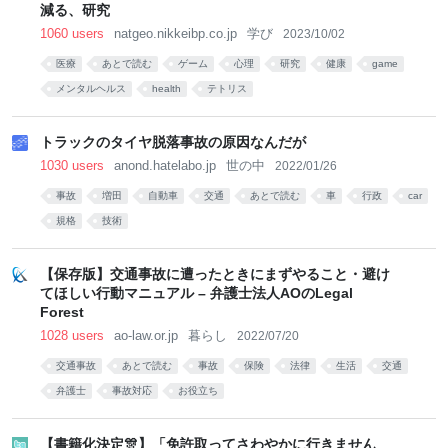
減る、研究
1060 users
natgeo.nikkeibp.co.jp
学び
2023/10/02
医療
あとで読む
ゲーム
心理
研究
健康
game
メンタルヘルス
health
テトリス
トラックのタイヤ脱落事故の原因なんだが
1030 users
anond.hatelabo.jp
世の中
2022/01/26
事故
増田
自動車
交通
あとで読む
車
行政
car
規格
技術
【保存版】交通事故に遭ったときにまずやること・避け
てほしい行動マニュアル – 弁護士法人AOのLegal
Forest
1028 users
ao-law.or.jp
暮らし
2022/07/20
交通事故
あとで読む
事故
保険
法律
生活
交通
弁護士
事故対応
お役立ち
【書籍化決定🎊】「免許取ってさわやかに行きません