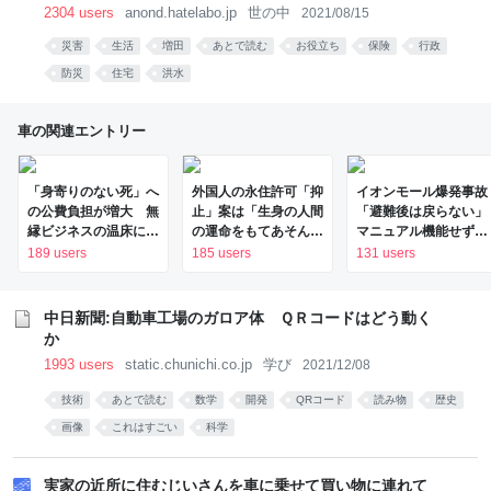
2304 users
anond.hatelabo.jp
世の中
2021/08/15
災害
生活
増田
あとで読む
お役立ち
保険
行政
防災
住宅
洪水
車の関連エントリー
「身寄りのない死」へ
外国人の永住許可「抑
イオンモール爆発事故
の公費負担が増大 無
止」案は「生身の人間
「避難後は戻らない」
縁ビジネスの温床に：
の運命をもてあそんで
マニュアル機能せず
朝日新聞
いる」 東京・高田馬
「貴重品OK」と許可
189 users
185 users
131 users
場で反対アピール：東
か 現場で混乱【news
京新聞デジタル
LOG】（日テレ
NEWS NNN） -
中日新聞:自動車工場のガロア体 ＱＲコードはどう動く
Yahoo!ニュース
か
1993 users
static.chunichi.co.jp
学び
2021/12/08
技術
あとで読む
数学
開発
QRコード
読み物
歴史
画像
これはすごい
科学
実家の近所に住むじいさんを車に乗せて買い物に連れて