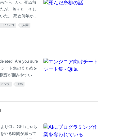
来たらしい。死ぬ前
たが、色々と（そし
いた。 死ぬ何年か前
上手くいってなかっ
ドワンゴ
人間
の話をしていたが、何
意な話題に変更し、
だが、それにしても
彼のそのスタイルが
らすると典型的な老
 deleted. Are you sure
けのチートシート集のまとめを
概要が掴みやすい 学
を書くたびに「チー
ラミング
css
トシートでカンニン
 最終的にはチートシ
って使ってくださ
g
りChatGPTにやら
をやる時間が減って