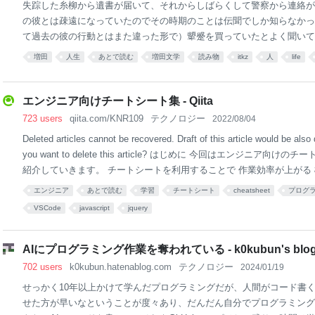
失踪した糸柳から遺書が届いて、それからしばらくして警察から連絡が
の彼とは疎遠になっていたのでその時期のことは伝聞でしか知らなかっ
て過去の彼の行動とはまた違った形で）顰蹙を買っていたとよく聞いて
の彼は誰から見てもおかしくなっていると言えるような状態で、仕事も
増田
人生
あとで読む
増田文学
読み物
itkz
人
life
たと話していた。ドワンゴ時代の成功体験と山の話とRubyコミッター
回も何回も同じ話をしていた。彼のコミュニケーションの方法は彼の得
そして彼の長いターンが始まり、その後こちらが一言入れるというもの
エンジニア向けチートシート集 - Qiita
こちらの話を聞いているというポーズすら晩年は取らなくなっていた。
723 users
qiita.com/KNR109
テクノロジー
2022/08/04
通用するのは彼を知っている人間に対してであり、何も知らない若者か
Deleted articles cannot be recovered. Draft of this article would be also
害のように写っただろう。実際にそう言われている場面を何度
you want to delete this article? はじめに 今回はエンジニア向
紹介していきます。 チートシートを利用することで 作業効率が上がる 
習にもなる といった恩恵が得られます。 ただし前提として毎回コード
エンジニア
あとで読む
学習
チートシート
cheatsheet
プログ
トシート集でカンニングすればええや」と思うのではなく「最初はチー
VSCode
javascript
jquery
グしつつ徐々に体で覚えていく」ことを意識して使うことが大切です。
ートは見ずに「自分の使える技術」として定着させるための道具だと思
い。 この記事の対象者 エンジニア初心者~中級者 作業効率を上げたい
AIにプログラミング作業を奪われている - k0kubun's blo
702 users
k0kubun.hatenablog.com
テクノロジー
2024/01/19
せっかく10年以上かけて学んだプログラミングだが、人間がコード書くよ
せた方が早いなということが度々あり、だんだん自分でプログラミング