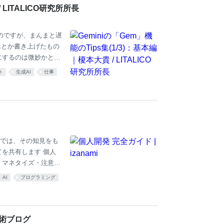
 LITALICO研究所所長
ていたのですが、まんまと遅
んとか書き上げたもの
事にするのは微妙かと思
 では、早速どうぞ。 はじめ
ト
生成AI
仕事
す。 これは、プロンプト
にはいくつかのコツ
れ便利だな」と思っ
（今回の記事） 基本
ージでは、その知見をも
を共有します 個人
集・マネタイズ・注意す
たプロダクト共通
AI
プログラミング
-kaihatsu
技術ブログ