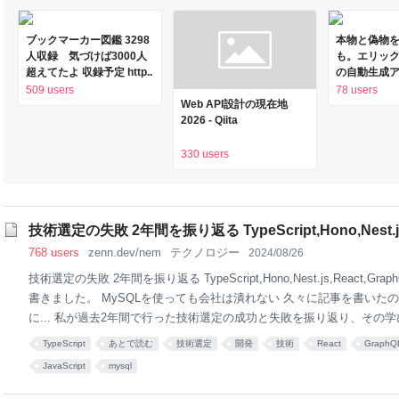
ばX/Twitterやブックマークのコメント、メール
ブックマーカー図鑑 3298
本物と偽物
人収録 気づけば3000人
も。エリッ
超えてたよ 収録予定 http..
の自動生成
ティ機関」をC
509 users
78 users
Web API設計の現在地
Codeで作
2026 - Qiita
（CloseBo
ッジ Techno
330 users
技術選定の失敗 2年間を振り返る TypeScript,Hono,Nest.js,
768 users
zenn.dev/nem
テクノロジー
2024/08/26
技術選定の失敗 2年間を振り返る TypeScript,Hono,Nest.js,React,Gr
書きました。 MySQLを使っても会社は潰れない 久々に記事を書いた
に... 私が過去2年間で行った技術選定の成功と失敗を振り返り、その
います。 文才無いので淡々と箇条書きでいきます Twitterエンジニア
TypeScript
あとで読む
技術選定
開発
技術
React
GraphQ
アのお友達がいません。 @uncode_jp 注意 意見を押し付けるもので
JavaScript
mysql
的な議論は大事だと思う。 自分の意見は明確に、歯切れのよい表現を
ぞれだよねみたいな感じに逃げたくない。技術選定に結論はある（過激