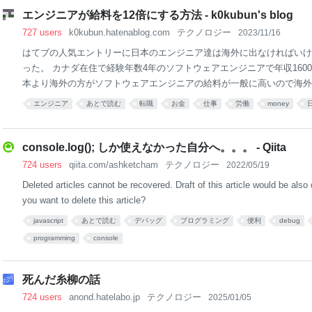
にはコンテキストがあり、例えばプロダクトのフェーズや組織の事情に
エンジニアが給料を12倍にする方法 - k0kubun's blog
わる可能性がある。 OSSの開発者さん達は偉大ですごい。あ
727 users
k0kubun.hatenablog.com
テクノロジー
2023/11/16
はてブの人気エントリーに日本のエンジニア達は海外に出なければいけ
った。 カナダ在住で経験年数4年のソフトウェアエンジニアで年収160
本より海外の方がソフトウェアエンジニアの給料が一般に高いので海外
が書かれている。 実際僕も居住地域による給与差を利用すべく渡米し、
エンジニア
あとで読む
転職
お金
仕事
労働
money
卒から数えて8年で年収が12倍になっていた話も紹介した。 一方、年収1
外に出なくても稼げると思っているので、 国内にいてもできそうなも
アエンジニアとして給料を上げる上で過去に活用したハックを紹介して
console.log(); しか使えなかった自分へ。。。 - Qiita
新卒入社 僕が新卒で入社した会社の当時の初年度給与は450万円だった 
724 users
qiita.com/ashketcham
テクノロジー
2022/05/19
4年間はずっとアルバイトとしてソフトウェアエンジニアをやっていて、
Deleted articles cannot be recovered. Draft of this article would be also
給は800〜1350円と
you want to delete this article?
javascript
あとで読む
デバッグ
プログラミング
便利
debug
programming
console
死んだ糸柳の話
724 users
anond.hatelabo.jp
テクノロジー
2025/01/05