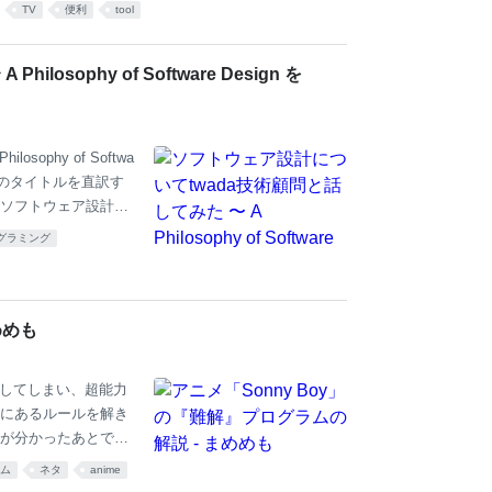
TV
便利
tool
sophy of Software Design を
sophy of Softwa
 書籍のタイトルを直訳す
ソフトウェア設計に
Design を30分でざっ
グラミング
筆者である岩瀬(@i
.4 に記載したとお
ソフトウェアエンジニア
は、「これはどうな
めめも
流してしまい、超能力
にあるルールを解き
が分かったあとで何
y Boy』に、プログラム
ム
ネタ
anime
プログラムの実行の様