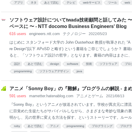
アプリ
ネタ
あとで読む
テレビ
webサービス
ツール
web
ソフトウェア設計についてtwada技術顧問と話してみた 〜 A Philo
ベースに 〜 - NTT docomo Business Engineers' Blog
616 users
engineers.ntt.com
テクノロジー
2022/05/23
はじめに スタンフォード大学の John Ousterhout 教授が執筆された “A Philo
re Design”(以下 APoSD と略す) という書籍をご存じでしょうか？
ると、「ソフトウェア設計の哲学」となります。書籍の内容はまさに、
ついて扱っています。 本書籍をベースに、「A Philosophy of Software 
設計
あとで読む
design
software
技術
ソフトウェア
プロ
と理解する」というお題で社内ランチ勉強会が開催されました。本記事執
programming
ソフトウェアデザイン
java
washi86)が発表者であり、勉強会資料は以下のとおりです。 スライド P
り、本書籍は John Ousterhout 教授の意見が強く反映されており、
であれば、議論を呼ぶ箇所があります。実際、勉強会の実況Slackで
アニメ「Sonny Boy」の『難解』プログラムの解説 - ま
591 users
mametter.hatenablog.com
アニメとゲーム
2021/08/13
『Sonny Boy』というアニメが放送されています。学校が異次元に漂
に目覚めた生徒たちがサバイバルしながら、さまざまな奇妙な現象の裏
明かし、元の世界に変える方法を探す、というストーリーです。ルール
度も見直したくなります。 anime.shochiku.co.jp さて今回、『Sonn
ruby
あとで読む
アニメ
programming
プログラミング
プログラ
を寄稿しました。プログラムでおもしろいCGを作ったとかではなく、