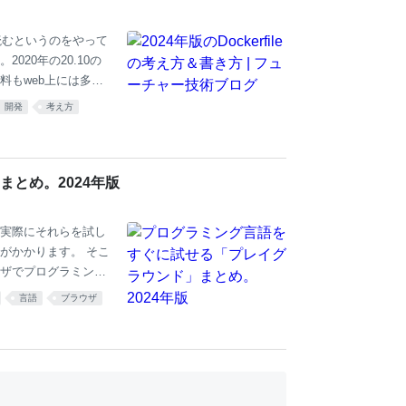
読むというのをやって
20年の20.10の
料もweb上には多数
で過去の情報のアン
開発
考え方
ythonコンテナをデ
もありますが改めてそちら
iya氏から多大なフ
ンタルモデル現代的な
とめ。2024年版
のようなものか考えを
実際にそれらを試し
がかかります。 そこ
ウザでプログラミング
です。 主要なプログ
言語
ブラウザ
グラウンドが用意さ
プレイグラウンドが
グ言語やライブラリ、
をまとめてみました。
イグラウンドがあれ