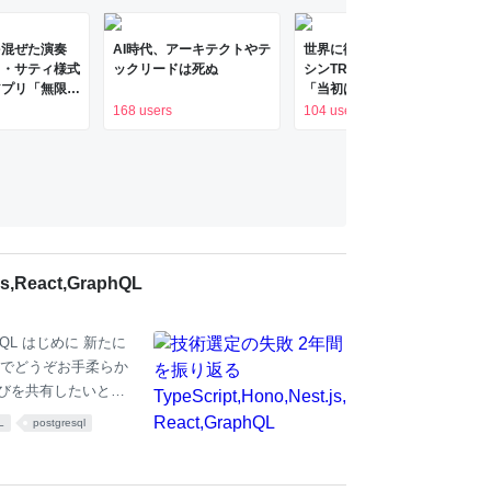
を混ぜた演奏
AI時代、アーキテクトやテ
世界に衝撃与えたリズムマ
ク・サティ様式
ックリードは死ぬ
シンTR-808 開発者は
アプリ「無限サ
「当初は酷評」：朝日新聞
laude
168 users
104 users
って公開した
x） | テクノエ
Edge
React,GraphQL
aphQL はじめに 新たに
のでどうぞお手柔らか
学びを共有したいと思
垢作りました。エンジニ
L
postgresql
はありません。ただ建設
意識している。人それ
）。 ただし技術選定