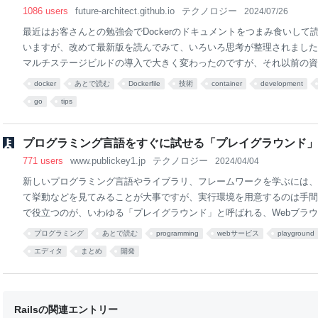
1086 users
future-architect.github.io
テクノロジー
2024/07/26
最近はお客さんとの勉強会でDockerのドキュメントをつまみ食いして
いますが、改めて最新版を読んでみて、いろいろ思考が整理されました。20
マルチステージビルドの導入で大きく変わったのですが、それ以前の資
あり「マルチステージビルドがよくわからない」という人も見かけるの
docker
あとで読む
Dockerfile
技術
container
development
ラーニングに使っていただけるように改めて整理していきます。 仕事でP
go
tips
プロイする人向けのDockerfile (1): オールマイティ編で触れた内容
に含む内容も含めて書き直しています。 本エントリーの執筆には@tk0m
ィードバックをいただきました。ありがとうございます。 基本的なメ
プログラミング言語をすぐに試せる「プレイグラウンド」ま
使い方を見ていくために「Dockerを使ってビルドする」というのはど
771 users
www.publickey1.jp
テクノロジー
2024/04/04
整
新しいプログラミング言語やライブラリ、フレームワークを学ぶには、
て挙動などを見てみることが大事ですが、実行環境を用意するのは手間
で役立つのが、いわゆる「プレイグラウンド」と呼ばれる、Webブラ
言語やライブラリ、フレームワークをすぐに試すことができるサービス
プログラミング
あとで読む
programming
webサービス
playground
ラミング言語の公式サイトには、実際にその言語をすぐに試せるプレイ
エディタ
まとめ
開発
れていることも多く、また公式サイト以外にもネット上にはさまざまな
あります。 プレイグラウンドを使えば、気軽にいろんなプログラミン
フレームワークを試せます。 この記事ではそうしたプレイグラウンド
ここで紹介したプレイグラウンドの他にも、あなたのお気に入りのプレ
Railsの関連エントリー