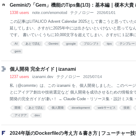
プ「Facilo」の流儀 - はて
Geminiの「Gem」機能のTips集(1/3)：基本編｜榎本大貴 /
なニュース
1338 users
note.com/enomotod
テクノロジー
2026/01/01
この記事はLITALICO Advent Calendar 2025として書こうと思っ
延してしまい、さすがに2025年中には出さないといけないと思ってな
です。 書いていくうちに10,000文字を超えてしまい、さすがに１記
って分割しました。 ▼LITALICO Advent Calendar 2025はこちら
AI
あとで読む
Gemini
google
プロンプト
tips
テンプレー
にGoogleの生成AIであるGeminiには「Gems」という機能がありま
gem
を保存・再利用・共有できる便利な機能なんですが、実は効果的に使う
があるんですよね。僕自身、試行錯誤しながら使っていく中で「あ、こ
たTipsをまとめてみました。 記事の全体像は、下記の通りです。 前提
個人開発 完全ガイド | izanami
編（今回の記事） 応用編（２記事目） 実践
1237 users
izanami.dev
テクノロジー
2025/07/14
私（@commte）は、この izanami を、個人開発しました。 このペ
とにアイデア創出や技術選定など 個人開発を成功させるための情報全て
開発の完全ガイドが凄い！ → Claude Code・リソース集・設計ミス
べき法律・技術選定コストの落とし穴・技術スタック選定例・大成功し
開発
あとで読む
個人開発
development
webサービス
技術
点・要件定義ガイド・ロードマップ・AI駆動開発 https://izanami.dev/kojin
アイデア
dev
2024年版のDockerfileの考え方＆書き方 | フューチャー