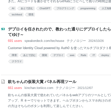
きた。AIにコードを書かせてそれをGitHubにコピペして残りの時間は
出てお給料ももらえる日は近いし、段々会社もそのことがわかってきて
AI
あとで読む
ChatGPT
プログラミング
programming
人工知
残念ながら現時点では全ての仕事がAIで上手くいくわけではないが、
techfeed
環境
を知っておくと楽をしやすくなるので、僕がどう使っているかをまとめ
ケース 簡単なスクリプトを高速に書かせる 僕はRubyが全ての言語の
StackOverflowやドキュメントをほぼ見ずに大抵のプログラムを書き切
デプロイを任されたので、教わった通りにデプロイしたら
いている時がプログラマとして一番生産性が高いのだが、それでも最近AI
てゆけ～
ことがあった
691 users
speakerdeck.com/techouse
テクノロジー
2024/10/26
Customer Identity Cloud powered by Auth0 を使ったマルチプ
障害
あとで読む
開発
デプロイ
aws
Rails
IT
deploy
クラウド
欽ちゃんの仮装大賞 パネル再現ツール
661 users
kinchan.toriiico.com
テクノロジー
2021/12/07
欽ちゃんの仮装大賞で使われていたパネルをwebアプリのツールとして再
アップ、R キーでリセットできます。ヘルプボタンからスマホ向けの
の方はそちらのボタンを利用して楽しんでください。