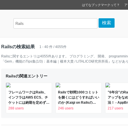
はてなブックマークって？
ア
Railsの検索結果
1 - 40 件 / 4055件
Rails
に関するエントリは
4055
件あります。
プログラミング
、
開発
、
programmin
「Gem」機能のTips集(1/3)：基本編｜榎本大貴 / LITALICO研究所所長』
などがあ
Railsの関連エントリー
フレームワークはRails、
Railsで秒間1000コミット
"6年分"のR
インフラはAWS ECS、チ
を捌くにはどうすればいい
アップをな
ケットには納期を定めず、
のか (Kaigi on Railsのフ
法！ - AppBr
コミュニケーションは非同
リースペースより) -
Blog
288 users
246 users
217 users
期…… 不動産SaaSのマル
joker1007’s diary
チプロダクト展開のため全
てに筋を通すスタートアッ