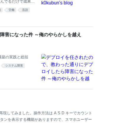
遊んでるだけで成果が
失職する日も近い。
能
労働
言語
どういう時に使えるか
ておく。 失職できる
中で一番慣れており、
れるため、Rubyを書
障害になった件 ～俺のやらかしを越え
にRubyを書かせた
ロダクト構築の実践と総括
システム障害
現してみました。操作方法は A S D キーでカウント
ボタンを表示する機能がありますので、スマホユーザー