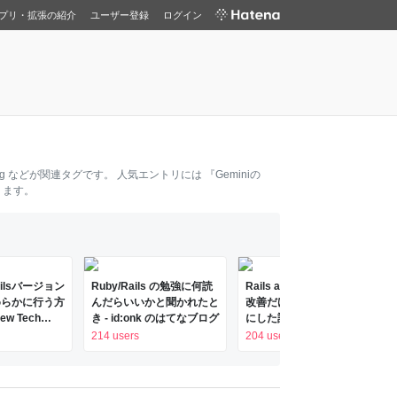
プリ・拡張の紹介
ユーザー登録
ログイン
g
などが関連タグです。 人気エントリには
『Geminiの
ります。
ailsバージョン
Ruby/Rails の勉強に何読
Rails appをRubyコードの
めらかに行う方
んだらいいかと聞かれたと
改善だけで50%以上高速
ew Tech
き - id:onk のはてなブログ
にした話 - Money
Forward Developers
214 users
204 users
Blog