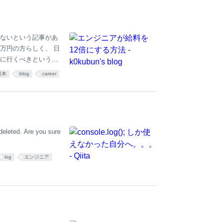
よって当然結論は変
ないという記事があ
0万円の方らしく、 日
に行くべきという話
先月の記事 では新
日本
blog
career
600万円であれば海
のも含め、ソフトウェ
いきたい。 昇給履歴
(公開情報)。 大学の
 3社を渡り歩いて時
 deleted. Are you sure
log
エンジニア