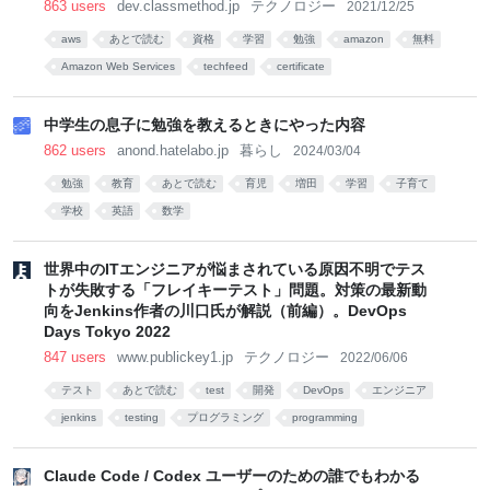
863 users
dev.classmethod.jp
テクノロジー
2021/12/25
aws
あとで読む
資格
学習
勉強
amazon
無料
Amazon Web Services
techfeed
certificate
中学生の息子に勉強を教えるときにやった内容
862 users
anond.hatelabo.jp
暮らし
2024/03/04
勉強
教育
あとで読む
育児
増田
学習
子育て
学校
英語
数学
世界中のITエンジニアが悩まされている原因不明でテス
トが失敗する「フレイキーテスト」問題。対策の最新動
向をJenkins作者の川口氏が解説（前編）。DevOps
Days Tokyo 2022
847 users
www.publickey1.jp
テクノロジー
2022/06/06
テスト
あとで読む
test
開発
DevOps
エンジニア
jenkins
testing
プログラミング
programming
Claude Code / Codex ユーザーのための誰でもわかる