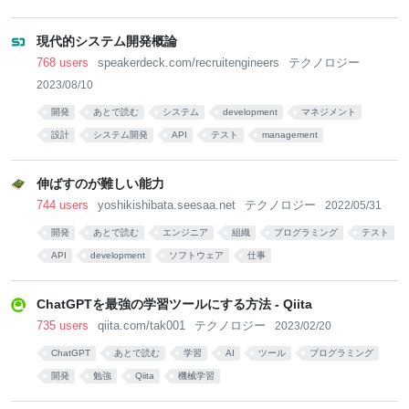
現代的システム開発概論
768 users
speakerdeck.com/recruitengineers
テクノロジー
2023/08/10
開発
あとで読む
システム
development
マネジメント
設計
システム開発
API
テスト
management
伸ばすのが難しい能力
744 users
yoshikishibata.seesaa.net
テクノロジー
2022/05/31
開発
あとで読む
エンジニア
組織
プログラミング
テスト
API
development
ソフトウェア
仕事
ChatGPTを最強の学習ツールにする方法 - Qiita
735 users
qiita.com/tak001
テクノロジー
2023/02/20
ChatGPT
あとで読む
学習
AI
ツール
プログラミング
開発
勉強
Qiita
機械学習