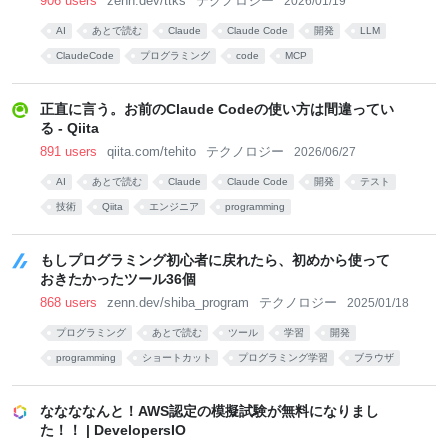
906 users
zenn.dev/ttks
テクノロジー
2026/01/19
AI
あとで読む
Claude
Claude Code
開発
LLM
ClaudeCode
プログラミング
code
MCP
正直に言う。お前のClaude Codeの使い方は間違ってい
る - Qiita
891 users
qiita.com/tehito
テクノロジー
2026/06/27
AI
あとで読む
Claude
Claude Code
開発
テスト
技術
Qiita
エンジニア
programming
もしプログラミング初心者に戻れたら、初めから使って
おきたかったツール36個
868 users
zenn.dev/shiba_program
テクノロジー
2025/01/18
プログラミング
あとで読む
ツール
学習
開発
programming
ショートカット
プログラミング学習
ブラウザ
英語
ななななんと！AWS認定の模擬試験が無料になりまし
た！！ | DevelopersIO