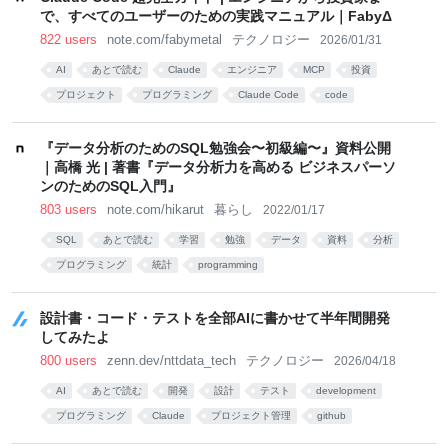
で、すべてのユーザーのための実践マニュアル｜FabyΔ
822 users
note.com/fabymetal
テクノロジー
2026/01/31
AI
あとで読む
Claude
エンジニア
MCP
投資
プロジェクト
プログラミング
Claude Code
code
『データ分析のためのSQL勉強会〜初級編〜』資料公開
｜高橋 光 | 著書『データ分析力を高める ビジネスパーソ
ンのためのSQL入門』
803 users
note.com/hikarut
暮らし
2022/01/17
SQL
あとで読む
学習
勉強
データ
資料
分析
プログラミング
統計
programming
設計書・コード・テストを全部AIに書かせて半年間開発
してみたよ
800 users
zenn.dev/nttdata_tech
テクノロジー
2026/04/18
AI
あとで読む
開発
設計
テスト
development
プログラミング
Claude
プロジェクト管理
github