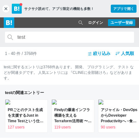
サクサク読めて、
アプリ限定の機能も多数！
アプリで開く
c
l
o
ログイン
ユーザー登録
s
e
絞り込み
人気順
1 - 40 件 / 3768件
test
に関するエントリは
3768
件あります。
開発
、
プログラミング
、
テスト
な
どが関連タグです。 人気エントリには
『CLINEに全部賭けろ』
などがありま
す。
testの関連エントリー
PRごとのテスト生成
Findyの爆速インフラ
アジャイル・DevOps
を支援するJust in
構築を支える
からDeveloper
Time Testという仕組
Terraform活用術 〜
Productivityへ ~食べ
み - freee
Terraform Test導入
ログのDeveloper
127 users
119 users
90 users
Developers Hub
編〜 - Findy Tech
Productivityチームが
Blog
目指す姿~ - Test