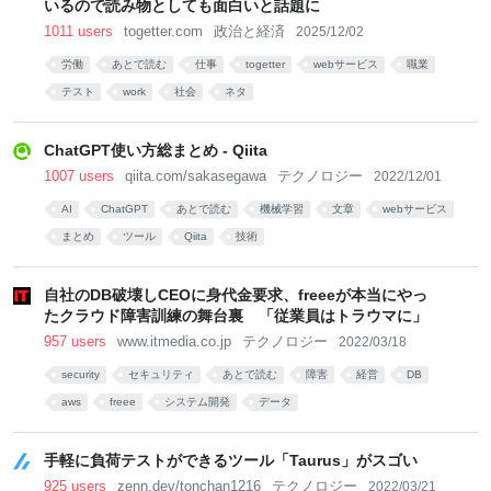
いるので読み物としても面白いと話題に
1011 users
togetter.com
政治と経済
2025/12/02
労働
あとで読む
仕事
togetter
webサービス
職業
テスト
work
社会
ネタ
ChatGPT使い方総まとめ - Qiita
1007 users
qiita.com/sakasegawa
テクノロジー
2022/12/01
AI
ChatGPT
あとで読む
機械学習
文章
webサービス
まとめ
ツール
Qiita
技術
自社のDB破壊しCEOに身代金要求、freeeが本当にやっ
たクラウド障害訓練の舞台裏 「従業員はトラウマに」
957 users
www.itmedia.co.jp
テクノロジー
2022/03/18
security
セキュリティ
あとで読む
障害
経営
DB
aws
freee
システム開発
データ
手軽に負荷テストができるツール「Taurus」がスゴい
925 users
zenn.dev/tonchan1216
テクノロジー
2022/03/21