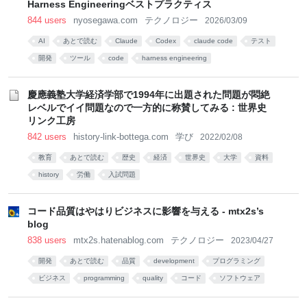
Harness Engineeringベストプラクティス
844 users
nyosegawa.com
テクノロジー
2026/03/09
AI
あとで読む
Claude
Codex
claude code
テスト
開発
ツール
code
harness engineering
慶應義塾大学経済学部で1994年に出題された問題が悶絶
レベルでイイ問題なので一方的に称賛してみる : 世界史
リンク工房
842 users
history-link-bottega.com
学び
2022/02/08
教育
あとで読む
歴史
経済
世界史
大学
資料
history
労働
入試問題
コード品質はやはりビジネスに影響を与える - mtx2s’s
blog
838 users
mtx2s.hatenablog.com
テクノロジー
2023/04/27
開発
あとで読む
品質
development
プログラミング
ビジネス
programming
quality
コード
ソフトウェア