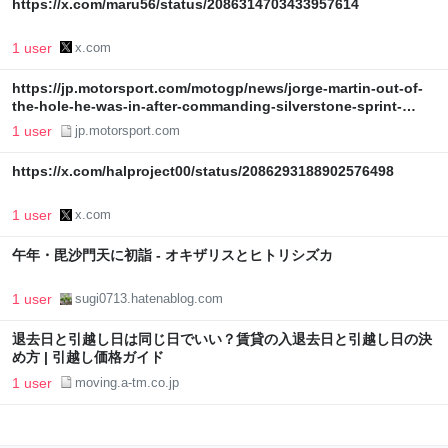
https://x.com/maru56/status/2086314703433957614
1 user
x.com
https://jp.motorsport.com/motogp/news/jorge-martin-out-of-
the-hole-he-was-in-after-commanding-silverstone-sprint-
win/10845144/
1 user
jp.motorsport.com
https://x.com/halproject00/status/2086293188902576498
1 user
x.com
午年・毘沙門天に初詣 - オキザリスとヒトリシズカ
1 user
sugi0713.hatenablog.com
退去日と引越し日は同じ日でいい？賃貸の入退去日と引越し日の決
め方 | 引越し価格ガイド
1 user
moving.a-tm.co.jp