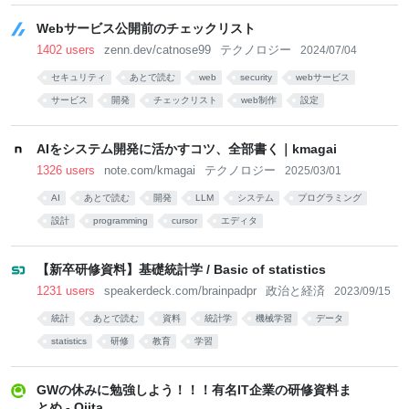
Webサービス公開前のチェックリスト
1402 users
zenn.dev/catnose99
テクノロジー
2024/07/04
セキュリティ
あとで読む
web
security
webサービス
サービス
開発
チェックリスト
web制作
設定
AIをシステム開発に活かすコツ、全部書く｜kmagai
1326 users
note.com/kmagai
テクノロジー
2025/03/01
AI
あとで読む
開発
LLM
システム
プログラミング
設計
programming
cursor
エディタ
【新卒研修資料】基礎統計学 / Basic of statistics
1231 users
speakerdeck.com/brainpadpr
政治と経済
2023/09/15
統計
あとで読む
資料
統計学
機械学習
データ
statistics
研修
教育
学習
GWの休みに勉強しよう！！！有名IT企業の研修資料ま
とめ - Qiita