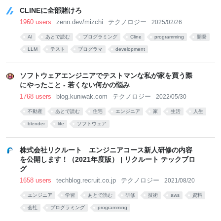
Automation
CLINEに全部賭けろ
1960 users
zenn.dev/mizchi
テクノロジー
2025/02/26
AI
あとで読む
プログラミング
Cline
programming
開発
LLM
テスト
プログラマ
development
ソフトウェアエンジニアでテストマンな私が家を買う際
にやったこと - 若くない何かの悩み
1768 users
blog.kuniwak.com
テクノロジー
2022/05/30
不動産
あとで読む
住宅
エンジニア
家
生活
人生
blender
life
ソフトウェア
株式会社リクルート エンジニアコース新人研修の内容
を公開します！（2021年度版） | リクルート テックブロ
グ
1658 users
techblog.recruit.co.jp
テクノロジー
2021/08/20
エンジニア
学習
あとで読む
研修
技術
aws
資料
会社
プログラミング
programming