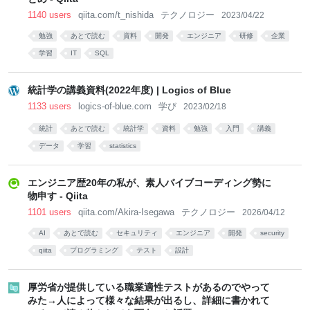
1140 users
qiita.com/t_nishida
テクノロジー
2023/04/22
勉強
あとで読む
資料
開発
エンジニア
研修
企業
学習
IT
SQL
統計学の講義資料(2022年度) | Logics of Blue
1133 users
logics-of-blue.com
学び
2023/02/18
統計
あとで読む
統計学
資料
勉強
入門
講義
データ
学習
statistics
エンジニア歴20年の私が、素人バイブコーディング勢に
物申す - Qiita
1101 users
qiita.com/Akira-Isegawa
テクノロジー
2026/04/12
AI
あとで読む
セキュリティ
エンジニア
開発
security
qiita
プログラミング
テスト
設計
厚労省が提供している職業適性テストがあるのでやって
みた→人によって様々な結果が出るし、詳細に書かれて