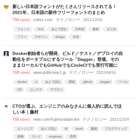
新しい日本語フォントがたくさんリリースされてる！
2021年、日本語の新作フリーフォントのまとめ
794 users
coliss.com
テクノロジー
2021/12/16
フォント
font
あとで読む
日本語
素材
まとめ
フリー
デザイン
design
日本
Docker創始者らが開発、ビルド／テスト／デプロイの自
動化をポータブルにするツール「Dagger」登場。その
ままローカルでもGitHubでもCircleCIでも実行可能に
768 users
www.publickey1.jp
テクノロジー
2022/04/19
docker
ci
あとで読む
開発
github
dagger
ツール
CD
コンテナ
デプロイ
CTOが選ぶ、エンジニアのみなさんに個人的に読んでほ
しい本｜藤村
768 users
note.com/fujimuradaisuke
テクノロジー
2021/12/24
エンジニア
あとで読む
本
book
書籍
プログラミング
組織
コード
engineer
思考