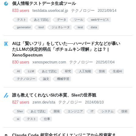
個人情報テストデータ生成ツール
833 users
testdata.userlocal.jp
テクノロジー
2021/09/14
テスト
あとで読む
データ
ツール
webサービス
generator
tool
ジェネレータ
test
data
AIは「賢いフリ」をしていた──ハーバード大などが暴い
たLLMの決定的弱点「ポチョムキン理解」とは？ |
XenoSpectrum
830 users
xenospectrum.com
テクノロジー
2025/07/04
AI
LLM
あとで読む
研究
人工知能
技術
生成AI
テクノロジー
論文
機械学習
誰も教えてくれないSIの本質、SIerの世界観
827 users
zenn.dev/sta
テクノロジー
2024/08/10
SIer
あとで読む
開発
エンジニア
IT
システム
技術
si
テスト
仕事
Claude Code 超完全ガイド | エンジニアから投資家ま