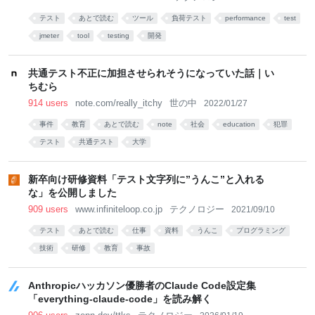
テスト
あとで読む
ツール
負荷テスト
performance
test
jmeter
tool
testing
開発
共通テスト不正に加担させられそうになっていた話｜い
ちむら
914 users
note.com/really_itchy
世の中
2022/01/27
事件
教育
あとで読む
note
社会
education
犯罪
テスト
共通テスト
大学
新卒向け研修資料「テスト文字列に”うんこ”と入れる
な」を公開しました
909 users
www.infiniteloop.co.jp
テクノロジー
2021/09/10
テスト
あとで読む
仕事
資料
うんこ
プログラミング
技術
研修
教育
事故
Anthropicハッカソン優勝者のClaude Code設定集
「everything-claude-code」を読み解く