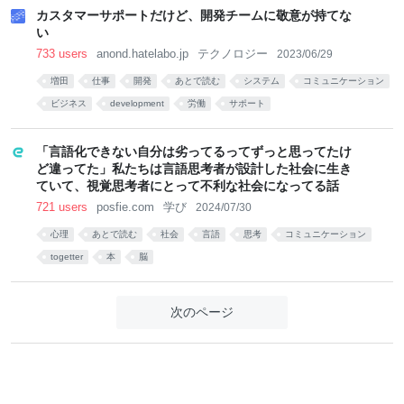
カスタマーサポートだけど、開発チームに敬意が持てな
い
733 users
anond.hatelabo.jp
テクノロジー
2023/06/29
増田
仕事
開発
あとで読む
システム
コミュニケーション
ビジネス
development
労働
サポート
「言語化できない自分は劣ってるってずっと思ってたけ
ど違ってた」私たちは言語思考者が設計した社会に生き
ていて、視覚思考者にとって不利な社会になってる話
721 users
posfie.com
学び
2024/07/30
心理
あとで読む
社会
言語
思考
コミュニケーション
togetter
本
脳
次のページ