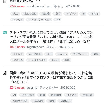
自己肯定感の話 ①
2297 users
sutekibungei.com
暮らし
2022/08/03
人生
あとで読む
読み物
旅行
イギリス
旅
考え方
エッセイ
コミュニケーション
life
ストレスフルな人に知ってほしい図解「アメリカカウン
セリング学会推奨『ストレス解消法』100」…「古い友
人にメールをする」「猫は神」「まずは楽しめ」など
1878 users
togetter.com
暮らし
2021/09/07
ストレス
あとで読む
生活
togetter
ライフハック
健康
アメリカ
メンタルヘルス
twitter
心理
画像生成AI「DALL·E 3」の性能が凄まじい。これを無
料で使わせるマイクロソフトは本気で競合をつぶしに来
ている (1/3)
1249 users
ascii.jp
テクノロジー
2023/10/16
AI
あとで読む
画像
microsoft
イラスト
画像生成
webサービス
人工知能
Bing
ChatGPT