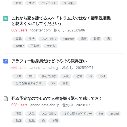
仕事
生活
ガジェット
引っ越し
これから家を建てる人へ「ドラム式ではなく縦型洗濯機
と乾太くんにしてください」
669 users
togetter.com
暮らし
2023/09/06
家電
生活
あとで読む
togetter
家事
洗濯
家
twitter
不動産
考え方
アラフォー独身男だけどそろそろ限界ぽい
659 users
anond.hatelabo.jp
暮らし
2025/09/27
人生
増田
あとで読む
人間
恋愛
猫
心理
はてな匿名ダイアリー
life
男女
死ぬ予定なのでせめて人生を振り返って残しておく
658 users
anond.hatelabo.jp
世の中
2023/01/06
増田
人生
あとで読む
はてな匿名ダイアリー
life
anond
勉強
就職
猫
英語