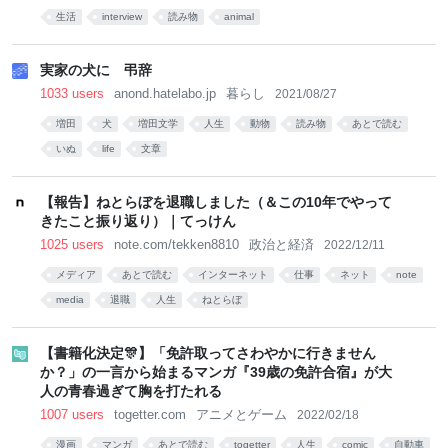
生活
interview
読み物
animal
実家の犬に 弔辞
1033 users
anond.hatelabo.jp
暮らし
2021/08/27
増田
犬
増田文学
人生
動物
読み物
あとで読む
いぬ
life
文章
【報告】ねとらぼを退職しました（＆この10年でやって
きたこと振り返り）｜てっけん
1025 users
note.com/tekken8810
政治と経済
2022/12/11
メディア
あとで読む
インターネット
仕事
ネット
note
media
退職
人生
ねとらぼ
【書籍化決定🎊】「免許取ってさわやかに行きません
か？」の一言から始まるマンガ『39歳の免許合宿』が大
人の青春過ぎて胸を打たれる
1007 users
togetter.com
アニメとゲーム
2022/02/18
漫画
マンガ
あとで読む
togetter
人生
comic
自動車