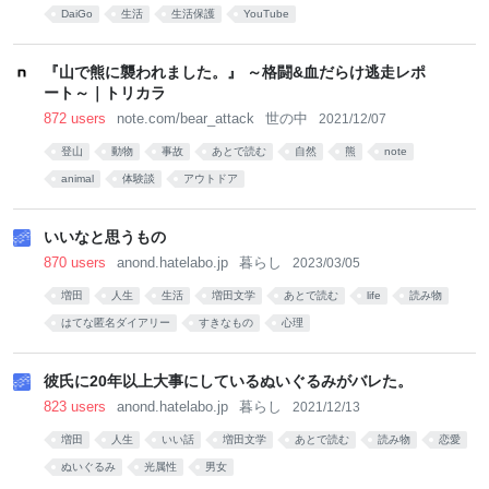
DaiGo
生活
生活保護
YouTube
『山で熊に襲われました。』 ～格闘&血だらけ逃走レポ
ート～｜トリカラ
872 users
note.com/bear_attack
世の中
2021/12/07
登山
動物
事故
あとで読む
自然
熊
note
animal
体験談
アウトドア
いいなと思うもの
870 users
anond.hatelabo.jp
暮らし
2023/03/05
増田
人生
生活
増田文学
あとで読む
life
読み物
はてな匿名ダイアリー
すきなもの
心理
彼氏に20年以上大事にしているぬいぐるみがバレた。
823 users
anond.hatelabo.jp
暮らし
2021/12/13
増田
人生
いい話
増田文学
あとで読む
読み物
恋愛
ぬいぐるみ
光属性
男女