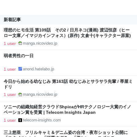
新着記事
理想のヒモ生活 第109話 その2 / 日月ネコ(漫画) 渡辺恒彦（ヒー
ロー文庫／イマジカインフォス）(原作) 文倉十(キャラクター原案)
1 user
manga.nicovideo.jp
弱者男性の一日
1 user
anond.hatelabo.jp
今日から始める幼なじみ 第163話 幼なじみとサラサラ先輩 / 帯屋ミ
ドリ
1 user
manga.nicovideo.jp
ソニーの組織知経営クラウドShpicaがHRテクノロジー大賞のイノ
ベーション賞を受賞 | Telecom Insights Japan
1 user
telecom-insights.com
三上悠亜 フリルキャミ＆デニム姿の台湾・夜市ショット公開に