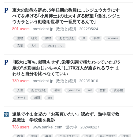
東大の助教を辞め､5年任期の教員に…シジュウカラにす
べてを捧げる｢小鳥博士｣の壮大すぎる野望 ｢僕は､シジュ
ウカラという動物を世界で一番見てるんで｣
801 users
president.jp
政治と経済
2022/05/24
生物
研究
動物
あとで読む
鳥
科学
science
言葉
人生
これはすごい
｢藝大に落ち､就職もせず､栄養失調で横たわっていた｣75
歳の"水彩画おじいちゃん"に170万人が癒されるワケ ま
わりと自分を比べなくていい
789 users
president.jp
政治と経済
2023/10/10
人生
あとで読む
芸術
youtube
art
教育
読み物
アート
就職
life
遠足で小１女児の「お茶買いたい」認めず、熱中症で救
急搬送 学校側を提訴
783 users
www.sankei.com
世の中
2024/02/27
教育
学校
事件
これはひどい
司法
あとで読む
大阪