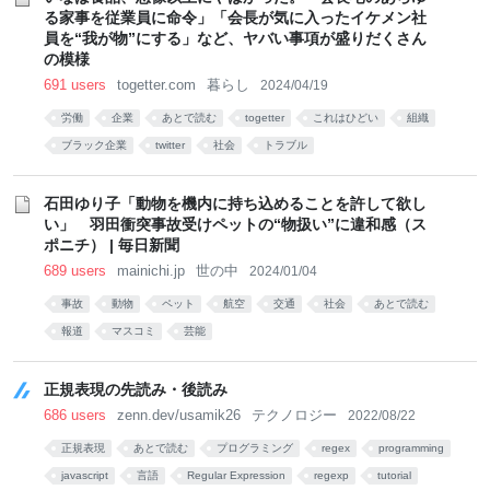
る家事を従業員に命令」「会長が気に入ったイケメン社
員を“我が物”にする」など、ヤバい事項が盛りだくさん
の模様
691 users
togetter.com
暮らし
2024/04/19
労働
企業
あとで読む
togetter
これはひどい
組織
ブラック企業
twitter
社会
トラブル
石田ゆり子「動物を機内に持ち込めることを許して欲し
い」 羽田衝突事故受けペットの“物扱い”に違和感（ス
ポニチ） | 毎日新聞
689 users
mainichi.jp
世の中
2024/01/04
事故
動物
ペット
航空
交通
社会
あとで読む
報道
マスコミ
芸能
正規表現の先読み・後読み
686 users
zenn.dev/usamik26
テクノロジー
2022/08/22
正規表現
あとで読む
プログラミング
regex
programming
javascript
言語
Regular Expression
regexp
tutorial