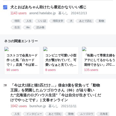
犬とおばあちゃん助けたら最近かなりいい感じ
1143 users
anond.hatelabo.jp
暮らし
2024/12/13
増田
人生
いい話
増田文学
犬
あとで読む
動物
生活
life
読み物
ネコの関連エントリー
コストコで会員カード
コンビニで可愛い小型
「転勤って専業主婦を
作った私「白カード
犬が繋がれていて、可
アテにしてるからもう
で！」店員「今は皆さ
愛いなぁと見ていたら
期待できない」JTCの
んエグゼクティブカー
小さい女の子連れの母
男性社員が転勤を命じ
98 users
8 users
135 users
ドしか作りませんけ
親がやってきて、子供
られるも「妻は3倍稼
ど？」→コストコのカ
が「可愛い！欲し
いでるので、それなら
ード勧誘はやたら圧が
い！」と言うと「連れ
辞める」と言ったら、
「今は犬1頭と猫1匹だけ…」借金3億を背負って「動物
強いが、本当にお得な
て帰ろうか？」と言っ
転勤がなくなった
王国」を閉園したムツゴロウさん（86）が辿り着い
の？
て犬に近づいて行った
た“北海道のログハウス生活”「今は自分が生きていくだ
けでやっとです」 | 文春オンライン
1042 users
bunshun.jp
暮らし
2021/11/11
人生
インタビュー
あとで読む
動物
ムツゴロウ
北海道