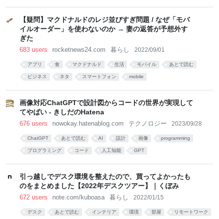
【疑問】マクドナルドのレジ並びすぎ問題 / なぜ「モバ
イルオーダー」を使わないのか → 妻の返答が予想外す
ぎた
683 users
rocketnews24.com
暮らし
2022/09/01
アプリ
食
マクドナルド
生活
モバイル
あとで読む
ビジネス
ネタ
スマートフォン
mobile
画像対応ChatGPTで設計図からコードの世界が実現して
てやばい - きしだのHatena
676 users
nowokay.hatenablog.com
テクノロジー
2023/09/28
ChatGPT
あとで読む
AI
設計
画像
programming
プログラミング
コード
人工知能
GPT
引っ越しでデスク環境を整えたので、買ってよかったも
のをまとめました【2022年デスクツアー】｜くぼみ
672 users
note.com/kuboasa
暮らし
2022/01/15
デスク
あとで読む
インテリア
環境
部屋
リモートワーク