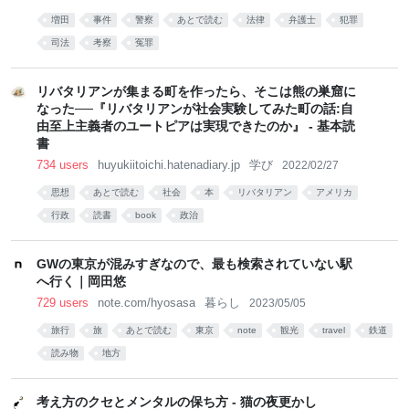
増田
事件
警察
あとで読む
法律
弁護士
犯罪
司法
考察
冤罪
リバタリアンが集まる町を作ったら、そこは熊の巣窟に
なった──『リバタリアンが社会実験してみた町の話:自
由至上主義者のユートピアは実現できたのか』 - 基本読
書
734 users
huyukiitoichi.hatenadiary.jp
学び
2022/02/27
思想
あとで読む
社会
本
リバタリアン
アメリカ
行政
読書
book
政治
GWの東京が混みすぎなので、最も検索されていない駅
へ行く｜岡田悠
729 users
note.com/hyosasa
暮らし
2023/05/05
旅行
旅
あとで読む
東京
note
観光
travel
鉄道
読み物
地方
考え方のクセとメンタルの保ち方 - 猫の夜更かし