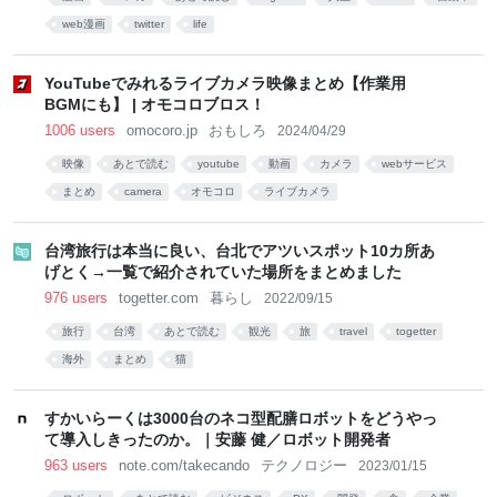
web漫画
twitter
life
YouTubeでみれるライブカメラ映像まとめ【作業用
BGMにも】 | オモコロブロス！
1006 users
omocoro.jp
おもしろ
2024/04/29
映像
あとで読む
youtube
動画
カメラ
webサービス
まとめ
camera
オモコロ
ライブカメラ
台湾旅行は本当に良い、台北でアツいスポット10カ所あ
げとく→一覧で紹介されていた場所をまとめました
976 users
togetter.com
暮らし
2022/09/15
旅行
台湾
あとで読む
観光
旅
travel
togetter
海外
まとめ
猫
すかいらーくは3000台のネコ型配膳ロボットをどうやっ
て導入しきったのか。｜安藤 健／ロボット開発者
963 users
note.com/takecando
テクノロジー
2023/01/15