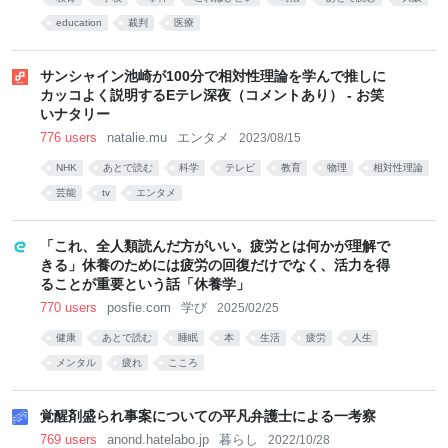
education
裁判
医療
サンシャイン池崎が100分で相対性理論を学んで推しに
カッコよく説明するEテレ深夜（コメントあり） - お笑
いナタリー
776 users
natalie.mu
エンタメ
2023/08/15
NHK
あとで読む
科学
テレビ
教育
物理
相対性理論
芸能
tv
エンタメ
「これ、全人類読んだ方がいい。疲労とは何かが理解で
きる」休養のためには疲労の回復だけでなく、活力を得
ることが重要という話「休養学」
770 users
posfie.com
学び
2025/02/25
健康
あとで読む
睡眠
本
生活
疲労
人生
メンタル
疲れ
こころ
覚醒剤盛られ事案についての平凡弁護士による一考察
769 users
anond.hatelabo.jp
暮らし
2022/10/28