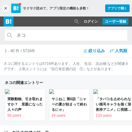
サクサク読めて、
アプリ限定の機能も多数！
アプリで開く
c
l
o
ログイン
ユーザー登録
s
e
絞り込み
人気順
1 - 40 件 / 5716件
ネコ
に関するエントリは
5716
件あります。
人生
、
生活
、
読み物
などが関連タ
グです。 人気エントリには
『自己肯定感の話 ①』
などがあります。
ネコの関連エントリー
実験動物、引き取れま
ヤニねこ 第6話「ニャ
「タバコを止められな
すか？ 里親になった
ーの夏が始まって終わ
い猫耳キャラを描く深
人々の声
るにゃ」
夜枠アニメ」に視聴者
の一部から批判意見。
50 users
24 users
133 users
違法薬物の使用と思し
き描写も含めて、
BPOが議論を交わす