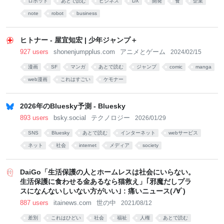
ロボット
あとで読む
ビジネス
DX
開発
食
企業
note
robot
business
ヒトナー - 屋宜知宏 | 少年ジャンプ＋
927 users
shonenjumpplus.com
アニメとゲーム
2024/02/15
漫画
SF
マンガ
あとで読む
ジャンプ
comic
manga
web漫画
これはすごい
ケモナー
2026年のBluesky予測 - Bluesky
893 users
bsky.social
テクノロジー
2026/01/29
SNS
Bluesky
あとで読む
インターネット
webサービス
ネット
社会
internet
メディア
society
DaiGo「生活保護の人とホームレスは社会にいらない。
生活保護に食わせる金あるなら猫救え」｢邪魔だしプラ
スになんないしいない方がいい｣ : 痛いニュース(ﾉ∀`)
887 users
itainews.com
世の中
2021/08/12
差別
これはひどい
社会
福祉
人権
あとで読む