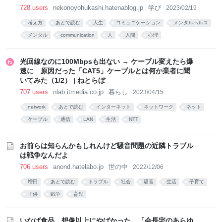
728 users
nekonoyohukashi.hatenablog.jp
学び
2023/02/19
考え方
あとで読む
人生
コミュニケーション
メンタルヘルス
メンタル
communication
人
人間
心理
光回線なのに100Mbpsも出ない → ケーブル変えたら爆
速に 原因だった「CAT5」ケーブルとは何か業者に聞
いてみた（1/2） | ねとらぼ
707 users
nlab.itmedia.co.jp
暮らし
2023/04/15
network
あとで読む
インターネット
ネットワーク
ネット
ケーブル
通信
LAN
生活
NTT
お前らは知らんかもしれんけど騒音問題の近隣トラブル
は戦争なんだよ
706 users
anond.hatelabo.jp
世の中
2022/12/06
増田
あとで読む
トラブル
社会
騒音
生活
子育て
子供
戦争
育児
いなば食品、想像以上にやばかった。「会長宅のあらゆ