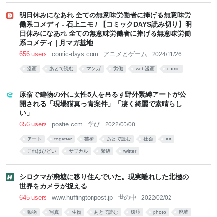
明日休みになあれ 全ての無意味労働者に捧げる無意味労
働系コメディ - 石上ニモ / 【コミックDAYS読み切り】明
日休みになあれ 全ての無意味労働者に捧げる無意味労働
系コメディ | 月マガ基地
656 users
comic-days.com
アニメとゲーム
2024/11/26
漫画
あとで読む
マンガ
労働
web漫画
comic
原宿で建物の外に女性5人を吊るす野外緊縛アートが公
開される「現場猫真っ青案件」「凄く綺麗で素晴らし
い」
656 users
posfie.com
学び
2022/05/08
アート
togetter
芸術
あとで読む
社会
art
これはひどい
サブカル
緊縛
twitter
シロクマが廃墟に移り住んでいた。現実離れした北極の
世界をカメラが捉える
645 users
www.huffingtonpost.jp
世の中
2022/02/02
動物
写真
生物
あとで読む
環境
photo
廃墟