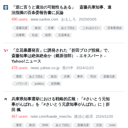
「逆に言うと適法の可能性もある」 斎藤兵庫知事、違
法指摘の百条委報告書に反論
490 users
www.sankei.com
おもしろ
2025/03/05
斎藤元彦
政治
兵庫
あとで読む
これはひどい
百条委員会
兵庫県
社会
犯罪
立花孝志
「立花暴露発言」に誘発された「折田ブログ投稿」で、
斎藤知事は絶体絶命か（郷原信郎） - エキスパート -
Yahoo!ニュース
478 users
news.yahoo.co.jp
世の中
2024/11/23
選挙
あとで読む
政治
兵庫
事件
司法
斎藤元彦
パワハラ
politics
折田楓
兵庫県知事選挙における戦略的広報：「#さいとう元知
事がんばれ」を「#さいとう元彦知事がんばれ」に｜折
田 楓
467 users
note.com/kaede_merchu
政治と経済
2024/11/20
選挙
政治
SNS
あとで読む
斎藤元彦
広告
note