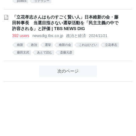
politics
リテラシー
「立花孝志さんはものすごく賢い人」日本維新の会・藤
田幹事長 当選目指さない選挙活動を「民主主義の中で
許容される」と評価 | TBS NEWS DIG
392 users
newsdig.tbs.co.jp
政治と経済
2024/11/21
維新
政治
選挙
維新の会
これはひどい
立花孝志
藤田文武
あとで読む
斎藤元彦
次のページ