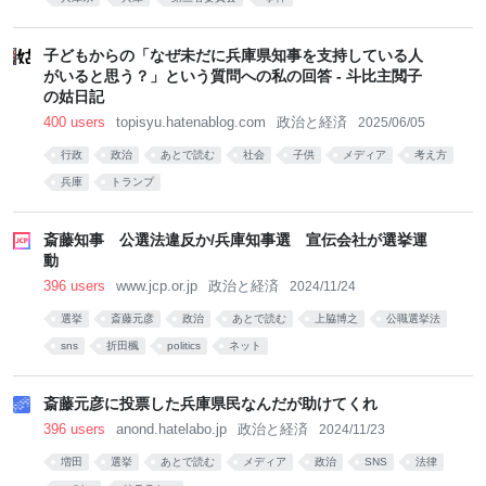
子どもからの「なぜ未だに兵庫県知事を支持している人
がいると思う？」という質問への私の回答 - 斗比主閲子
の姑日記
400 users
topisyu.hatenablog.com
政治と経済
2025/06/05
行政
政治
あとで読む
社会
子供
メディア
考え方
兵庫
トランプ
斎藤知事 公選法違反か/兵庫知事選 宣伝会社が選挙運
動
396 users
www.jcp.or.jp
政治と経済
2024/11/24
選挙
斎藤元彦
政治
あとで読む
上脇博之
公職選挙法
sns
折田楓
politics
ネット
斎藤元彦に投票した兵庫県民なんだが助けてくれ
396 users
anond.hatelabo.jp
政治と経済
2024/11/23
増田
選挙
あとで読む
メディア
政治
SNS
法律