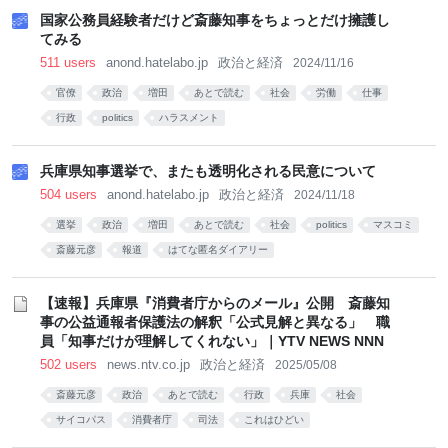
国家公務員経験者だけど斎藤知事をちょっとだけ擁護し
てみる
511 users
anond.hatelabo.jp
政治と経済
2024/11/16
官僚
政治
増田
あとで読む
社会
労働
仕事
行政
politics
ハラスメント
兵庫県知事選挙で、またも透明化される民意について
504 users
anond.hatelabo.jp
政治と経済
2024/11/18
選挙
政治
増田
あとで読む
社会
politics
マスコミ
斎藤元彦
報道
はてな匿名ダイアリー
【速報】兵庫県『消費者庁からのメール』公開 斎藤知
事の公益通報者保護法の解釈「公式見解と異なる」 職
員「知事だけが理解してくれない」｜YTV NEWS NNN
502 users
news.ntv.co.jp
政治と経済
2025/05/08
斎藤元彦
政治
あとで読む
行政
兵庫
社会
サイコパス
消費者庁
司法
これはひどい