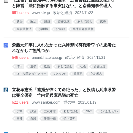
【速報】斎藤知事のSNS選挙「広告会社に金銭支払い」
と陣営「法に抵触する事実はない」と斎藤知事代理人
691 users
www.ktv.jp
政治と経済
2024/11/22
選挙
政治
SNS
斎藤元彦
あとで読む
広告
公職選挙法
折田楓
politics
兵庫県知事選挙
斎藤元知事に入れなかった兵庫県民有権者ワイの思考た
れながしご無礼つか..
649 users
anond.hatelabo.jp
政治と経済
2024/11/21
増田
選挙
政治
あとで読む
社会
斎藤元彦
はてな匿名ダイアリー
パワハラ
兵庫県
立花孝志
立花孝志氏「逮捕が怖くて命絶った」と投稿も兵庫県警
は完全否定 竹内元兵庫県議の死亡
622 users
www.sankei.com
世の中
2025/01/19
デマ
政治
立花孝志
あとで読む
SNS
これはひどい
事件
自殺
誹謗中傷
竹内英明