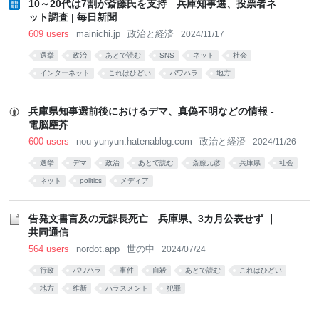
10～20代は7割が斎藤氏を支持 兵庫知事選、投票者ネ
ット調査 | 毎日新聞
609 users
mainichi.jp
政治と経済
2024/11/17
選挙
政治
あとで読む
SNS
ネット
社会
インターネット
これはひどい
パワハラ
地方
兵庫県知事選前後におけるデマ、真偽不明などの情報 -
電脳塵芥
600 users
nou-yunyun.hatenablog.com
政治と経済
2024/11/26
選挙
デマ
政治
あとで読む
斎藤元彦
兵庫県
社会
ネット
politics
メディア
告発文書言及の元課長死亡 兵庫県、3カ月公表せず ｜
共同通信
564 users
nordot.app
世の中
2024/07/24
行政
パワハラ
事件
自殺
あとで読む
これはひどい
地方
維新
ハラスメント
犯罪