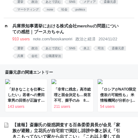
選挙
政治
あとで読む
SNS
メディア
斎藤元彦
マーケティング
note
社会
politics
兵庫県知事選挙における株式会社merchuの問題につい
ての感想｜ブースカちゃん
910 users
note.com/booskanoriri
政治と経済
2024/11/22
選挙
政治
あとで読む
SNS
炎上
司法
斎藤元彦
兵庫
会社
公職選挙法
斎藤元彦の関連エントリー
「好きなことを仕事に
「非常に残念」高市総
「ロシアがNATO限定
したい」若者への豊田
理と面会決定も…発言
侵攻の可能性も」 米
章男の回答が正論すぎ
不可、握手のみ 8月
情報機関が分析か |
て、ぐうの音も出なか
9日長崎の被爆体験者
NHKニュース
143 users
211 users
54 users
った
「何のために」 |
NEWSjp
【速報】斎藤氏の疑惑調査する百条委委員長が会見「家
族が避難」立花氏が自宅前で演説し誹謗中傷と訴え「引
きこもってないで家から出てこい」「これ以上脅して自