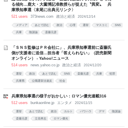
る傾向…鹿大・大薗博記准教授らが捉えた〝異変〟 兵
庫県知事選〈末尾に出典元リンク〉
521 users
373news.com
政治と経済
2024/12/14
メディア
あとで読む
政治
心理
選挙
マスコミ
SNS
兵庫
陰謀論
斎藤元彦
「ＳＮＳ監修はＰＲ会社に」、兵庫県知事選前に斎藤氏
側が支援者に送信…担当者「答えられない」（読売新聞
オンライン） - Yahoo!ニュース
514 users
news.yahoo.co.jp
政治と経済
2024/12/20
選挙
政治
あとで読む
SNS
斎藤元彦
兵庫
犯罪
兵庫県
公職選挙法違反
社会
兵庫県知事選の様子がおかしい：ロマン優光連載316
512 users
bunkaonline.jp
エンタメ
2024/11/15
選挙
あとで読む
政治
カルト
パワハラ
デマ
陰謀論
斎藤元彦
立花孝志
ロマン優光