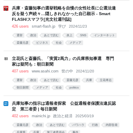
兵庫・斎藤知事の選挙戦略を自慢の女性社長に公選法違
反を疑う声続々…隠しきれなかった自己顕示 - Smart
FLASH/スマフラ[光文社週刊誌]
426 users
smart-flash.jp
学び
2024/11/23
選挙
政治
あとで読む
炎上
SNS
インターネット
斎藤元彦
ビジネス
社会
メディア
立花氏と斎藤氏、「実質2馬力」の兵庫県知事選 専門
家は疑問も：朝日新聞
407 users
www.asahi.com
世の中
2024/11/20
選挙
政治
あとで読む
斎藤元彦
兵庫
立花孝志
朝日新聞
メディア
社会
politics
兵庫知事の指示は通報者探索 公益通報者保護法違反認
定 第三者委 | 毎日新聞
402 users
mainichi.jp
政治と経済
2025/03/19
斎藤元彦
政治
あとで読む
パワハラ
行政
内部告発
兵庫県
兵庫
第三者委員会
事件