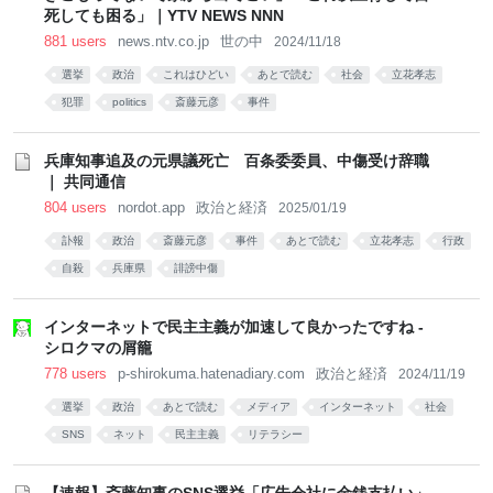
死しても困る」｜YTV NEWS NNN
881 users
news.ntv.co.jp
世の中
2024/11/18
選挙
政治
これはひどい
あとで読む
社会
立花孝志
犯罪
politics
斎藤元彦
事件
兵庫知事追及の元県議死亡 百条委委員、中傷受け辞職
｜ 共同通信
804 users
nordot.app
政治と経済
2025/01/19
訃報
政治
斎藤元彦
事件
あとで読む
立花孝志
行政
自殺
兵庫県
誹謗中傷
インターネットで民主主義が加速して良かったですね -
シロクマの屑籠
778 users
p-shirokuma.hatenadiary.com
政治と経済
2024/11/19
選挙
政治
あとで読む
メディア
インターネット
社会
SNS
ネット
民主主義
リテラシー