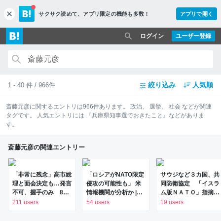
サクサク読めて、
アプリ限定の機能も多数！
アプリで開く
c
l
o
ログイン
ユーザー登録
s
e
絞り込み
人気順
1 - 40 件 / 966件
斎藤元彦
に関するエントリは
966
件あります。
政治
、
選挙
、
社会
などが関連
タグです。 人気エントリには
『兵庫県知事選でおきたこと』
などがありま
す。
斎藤元彦の関連エントリー
「非常に残念」高市総
「ロシアがNATO限定
サウジなど３カ国、共
理と面会決定も…発言
侵攻の可能性も」 米
同防衛協定 「イスラ
不可、握手のみ 8月
情報機関が分析か |
ム版ＮＡＴＯ」指摘
9日長崎の被爆体験者
NHKニュース
も：時事ドットコム
211 users
54 users
19 users
「何のために」 |
NEWSjp