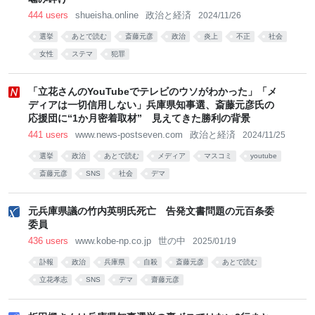
444 users
shueisha.online
政治と経済
2024/11/26
選挙
あとで読む
斎藤元彦
政治
炎上
不正
社会
女性
ステマ
犯罪
「立花さんのYouTubeでテレビのウソがわかった」「メ
ディアは一切信用しない」兵庫県知事選、斎藤元彦氏の
応援団に“1か月密着取材” 見えてきた勝利の背景
441 users
www.news-postseven.com
政治と経済
2024/11/25
選挙
政治
あとで読む
メディア
マスコミ
youtube
斎藤元彦
SNS
社会
デマ
元兵庫県議の竹内英明氏死亡 告発文書問題の元百条委
委員
436 users
www.kobe-np.co.jp
世の中
2025/01/19
訃報
政治
兵庫県
自殺
斎藤元彦
あとで読む
立花孝志
SNS
デマ
齋藤元彦