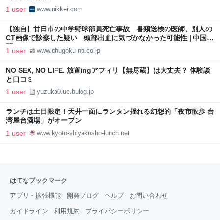
1 user
www.nikkei.com
【独自】廿日市の中学野球部員死亡事故 書類送検の医師、別人の
CT画像で診察した疑い 頭部出血に気づかなかった可能性 | 中国新
聞デジタル
1 user
www.chugoku-np.co.jp
NO SEX, NO LIFE. 放置ingアフィリ【無尽蔵】は大丈夫？ 体験談
と口コミ
1 user
yuzuka0.ue.bulog.jp
ランチは土日限定！天井一面にランタン揺れる幻想的「夜市散歩 台
湾屋台酒場」がオープン
1 user
www.kyoto-shiyakusho-lunch.net
はてなブックマーク
アプリ・拡張機能
開発ブログ
ヘルプ
お問い合わせ
ガイドライン
利用規約
プライバシーポリシー