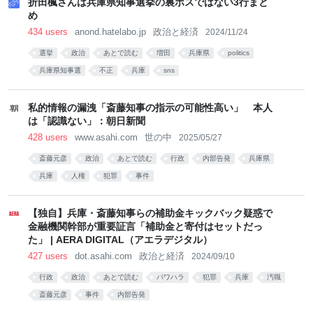
折田楓さんは兵庫県知事選挙の裏ボスではない3行まと
め
434 users
anond.hatelabo.jp
政治と経済
2024/11/24
選挙
政治
あとで読む
増田
兵庫県
politics
兵庫県知事選
不正
兵庫
sns
私的情報の漏洩「斎藤知事の指示の可能性高い」 本人
は「認識ない」：朝日新聞
428 users
www.asahi.com
世の中
2025/05/27
斎藤元彦
政治
あとで読む
行政
内部告発
兵庫県
兵庫
人権
犯罪
事件
【独自】兵庫・斎藤知事らの補助金キックバック疑惑で
金融機関幹部が重要証言「補助金と寄付はセットだっ
た」 | AERA DIGITAL（アエラデジタル）
427 users
dot.asahi.com
政治と経済
2024/09/10
行政
政治
あとで読む
パワハラ
犯罪
兵庫
汚職
斎藤元彦
事件
内部告発