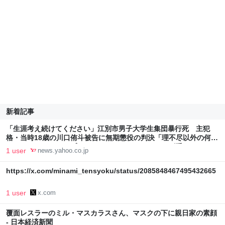
新着記事
「生涯考え続けてください」江別市男子大学生集団暴行死 主犯
格・当時18歳の川口侑斗被告に無期懲役の判決「理不尽以外の何も
のでもない」（FNNプライムオンライン（フジテレビ系）） -
1 user
news.yahoo.co.jp
Yahoo!ニュース
https://x.com/minami_tensyoku/status/2085848467495432665
1 user
x.com
覆面レスラーのミル・マスカラスさん、マスクの下に親日家の素顔
- 日本経済新聞