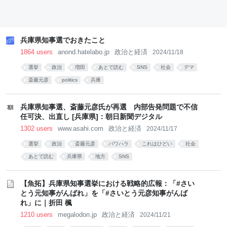
兵庫県知事選でおきたこと
1864 users
anond.hatelabo.jp
政治と経済
2024/11/18
選挙
政治
増田
あとで読む
SNS
社会
デマ
斎藤元彦
politics
兵庫
兵庫県知事選、斎藤元彦氏が再選 内部告発問題で不信
任可決、出直し [兵庫県]：朝日新聞デジタル
1302 users
www.asahi.com
政治と経済
2024/11/17
選挙
政治
斎藤元彦
パワハラ
これはひどい
社会
あとで読む
兵庫県
地方
SNS
【魚拓】兵庫県知事選挙における戦略的広報：「#さい
とう元知事がんばれ」を「#さいとう元彦知事がんば
れ」に｜折田 楓
1210 users
megalodon.jp
政治と経済
2024/11/21