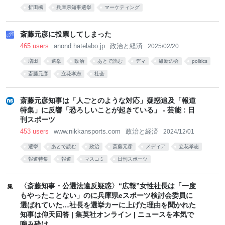
折田楓
兵庫県知事選挙
マーケティング
斎藤元彦に投票してしまった
465 users
anond.hatelabo.jp
政治と経済
2025/02/20
増田
選挙
政治
あとで読む
デマ
維新の会
politics
斎藤元彦
立花孝志
社会
斎藤元彦知事は「人ごとのような対応」疑惑追及「報道
特集」に反響「恐ろしいことが起きている」 - 芸能 : 日
刊スポーツ
453 users
www.nikkansports.com
政治と経済
2024/12/01
選挙
あとで読む
政治
斎藤元彦
メディア
立花孝志
報道特集
報道
マスコミ
日刊スポーツ
〈斎藤知事・公選法違反疑惑〉“広報”女性社長は「一度
もやったことない」のに兵庫県eスポーツ検討会委員に
選ばれていた…社長を選挙カーに上げた理由を聞かれた
知事は仰天回答 | 集英社オンライン | ニュースを本気で
噛み砕け