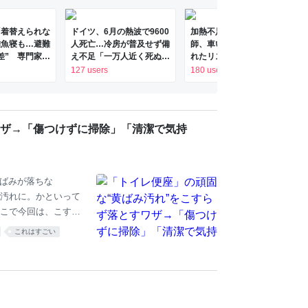
「着替えられな
ドイツ、6月の熱波で9600
加熱不足の鶏肉食べた医
雑魚寝も…避難
人死亡…冷房が普及せず備
師、車いす生活に「避けら
差” 専門家
え不足「一万人近く死ぬと
れたリスクだった」：朝日
れていない」
かもう災害じゃん…」「本
新聞
127 users
180 users
地震｜FNNプ
来のドイツの夏は日本の
ライン
10月ぐらいの気候やから
ねえ」
ワザ→「傷つけずに掃除」「清潔で気持
黄ばみが落ちな
汚れに。かといって
こで今回は、こすら
てみてください。 こ
これはすごい
まってできたもの。時
、ゴシゴシこすると
めなのが尿汚れを分
せるので、こすらず
使うもの クエン酸ス