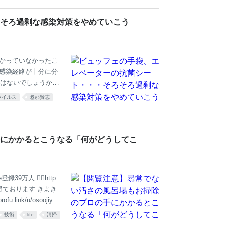
から。海外旅行に行
通勤靴は、パンプス
そろ過剰な感染対策をやめていこう
必ず吊り革をつか
分かっていなかったこ
の感染経路が十分に分
はないでしょうか。
logy volume 1
ウイルス
忽那賢志
接触感染：ウイルスで汚染
付着し、その汚染し
浴びる ・エアロゾ
染が起こり得る 基本的
にかかるとこうなる「何がどうしてこ
9万人 🙇‍♂️http
を得ております きよき
ink/u/osoojiya3
技術
life
清掃