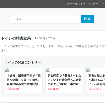
はてなブックマークって？
ア
トイレの検索結果
1 - 40 件 / 670件
トイレ
に関するエントリは
670
件あります。
生活
、
社会
、
増田
などが関連タグで
ます。
トイレの関連エントリー
【速報】脳腫瘍手術で「正
男女同室で「着替えられな
高市首相の
常な組織」を誤って摘出…
い」いまだ雑魚寝も…避難
ペ率85％…
自発呼吸不能の重篤状態
所めぐり“格差” 専門家
い」石破前
に 「腫瘍でない」結果出
「標準化されていない」
王とは絶望
200 users
323 users
100 users
ても“勘違い”で摘出継続
令和8年熊本地震｜FNNプ
ンダイDIGIT
通常の生活送っていた患者
ライムオンライン
が手足も動かず 京大病院