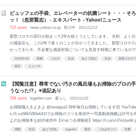
くリュックを使う。キャリーケースはいざという時に走って逃げにくい
く時は必ず保険に入る。キャンセル保険も入る。たびレジも登録する。
ビュッフェの手袋、エレベーターの抗菌シート・・・そろ
ではなくスニーカーにする。なぜなら、災害時に危ないから。電車では
ッ！（忽那賢志） - エキスパート - Yahoo!ニュース
む。緊急停止したら危ないから。吊り革を掴めないほど混んでる電車に
713 users
news.yahoo.co.jp
世の中
2021/12/12
新型コロナの流行が始まって2年が経とうとしています。 当初、よく
の感染症も、この2年で多くのことが分かってきました。 新型コロナ
かってきた今、不必要な感染対策についても見直す時期に来ているので
新型コロナの感染経路は3つ新型コロナの感染経路（Nature Reviews Microbio
COVID-19
医療
コロナ
生活
あとで読む
社会
新型コロナ
9, pages528–545 (2021)） 新型コロナの感染経路は3つです。 ・
衛生
ニュース
した物、感染した人の手などに触れることで自分の手などにウイルスが
た手で目や鼻など粘膜に触れる ・飛沫感染：会話などで発生する飛沫を
ル感染：特に換気の悪い屋内では飛沫の飛ぶ距離（1-2M）を超えて感
【閲覧注意】尋常でない汚さの風呂場もお掃除のプロの手
にはこの3つの感染経路を意識した感染対策が重要です。 接触感染に対
うなった!?」※追記あり
708 users
togetter.com
暮らし
2022/11/20
お掃除職人きよきよ @osoojiya3 39年毎日お掃除しています😊 YouTube登録3
s://t.co/MkG0DwUt1Iでお掃除のコツを発信中〜写真動画掲載は許可
よのお掃除本も好評発売中【やみつき掃除術】https://t.co/xU7rsUun0r profu.l
kiy…
掃除
生活
あとで読む
togetter
風呂
これはすごい
仕事