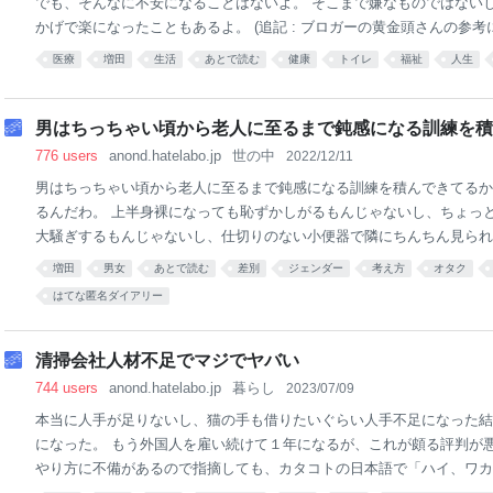
でも、そんなに不安になることはないよ。 そこまで嫌なものではない
かげで楽になったこともあるよ。 (追記 : ブロガーの黄金頭さんの参
たけど、無事本人に読んでもらえた上にホッテントリ入りしたようでうれ
医療
増田
生活
あとで読む
健康
トイレ
福祉
人生
肛門って？健常人なら腸の出口は肛門ですよね。 人工肛門の人はおへ
ります。病気で腸の一部を切った後、肛門と繋ぎなおせない場合にそう
った食べ物の最終の出口が人工肛門になります。 肛門側の腸は体にち
男はちっちゃい頃から老人に至るまで鈍感になる訓練を積ん
肛門につながっていますが肛門からは特に何も出てきません。（少量の
776 users
anond.hatelabo.jp
世の中
2022/12/11
どうなるの？健常人なら肛門の近くの腸（直腸）に便が溜まります。一
男はちっちゃい頃から老人に至るまで鈍感になる訓練を積んできてるか
レに行って、大便を出します。 人工肛門の場
るんだわ。 上半身裸になっても恥ずかしがるもんじゃないし、ちょっ
大騒ぎするもんじゃないし、仕切りのない小便器で隣にちんちん見られ
も平気であるべきだし、男は一人で行動しても怯える必要はないし、肉
増田
男女
あとで読む
差別
ジェンダー
考え方
オタク
し、危険な職業になるべきだし、他人に警戒されてもしかたないし、同
はてな匿名ダイアリー
などの扱いによって鈍感になる訓練を積んでいる。 「リベラル」とか
の人らはこれを悪しき性役割だの抑圧だのと批判するけど、それは繊細
ばFragileなSnowFlake、雪の結晶のように脆い精神）を増やして不
清掃会社人材不足でマジでヤバい
男だけが粗末な扱いをされるのは、確かに男性差別だ。だが、鈍感さ・
744 users
anond.hatelabo.jp
暮らし
2023/07/09
良い訓練でもある。 だから、女も幼少時か
本当に人手が足りないし、猫の手も借りたいぐらい人手不足になった結
になった。 もう外国人を雇い続けて１年になるが、これが頗る評判が悪
やり方に不備があるので指摘しても、カタコトの日本語で「ハイ、ワカ
てくるが何度言っても改善されない。 本社に早く日本人雇ってくれ仕