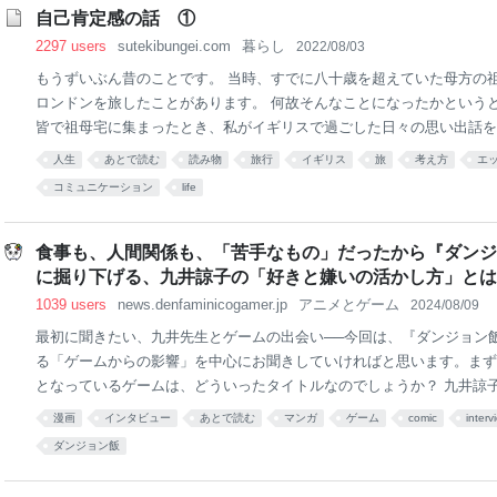
（MBSニュース） -
自己肯定感の話 ①
Yahoo!ニュース
2297 users
sutekibungei.com
暮らし
2022/08/03
もうずいぶん昔のことです。 当時、すでに八十歳を超えていた母方の
ロンドンを旅したことがあります。 何故そんなことになったかという
皆で祖母宅に集まったとき、私がイギリスで過ごした日々の思い出話を
たのです。 それで問われるままにあれこれ語っていたら、祖母が「一
人生
あとで読む
読み物
旅行
イギリス
旅
考え方
エ
ギリスに行きたい。お姫様のような旅がしたい」と言い始め、それを聞
コミュニケーション
life
れなら資金を出すから私が連れていってはどうか、と言い出したのだっ
者というのはたいてい何かしら気難しいところがあるものですが、祖母
ドが高すぎるめんどくさい年寄り」であり、既にまあまあ認知症も進ん
食事も、人間関係も、「苦手なもの」だったから『ダンジ
さを知っている母や叔母は強く反対しました。 祖母が海外で体調を崩
に掘り下げる、九井諒子の「好きと嫌いの活かし方」とは
いうのが反対の理由でしたが、今思えばむしろ、ひとりで
1039 users
news.denfaminicogamer.jp
アニメとゲーム
2024/08/09
最初に聞きたい、九井先生とゲームの出会い──今回は、『ダンジョン
る「ゲームからの影響」を中心にお聞きしていければと思います。まず
となっているゲームは、どういったタイトルなのでしょうか？ 九井諒子
オーソドックスに、『ドラクエ』や『FF』といったRPGを遊んでいま
漫画
インタビュー
あとで読む
マンガ
ゲーム
comic
interv
て触ったゲーム機はファミコンだったと思うのですが、たしか親が懸賞
ダンジョン飯
ったんです。だから、ファミコンはいつの間にか家にありました。その
1は親に買ってもらったのかな……。 そこからPS2あたりの時期はち