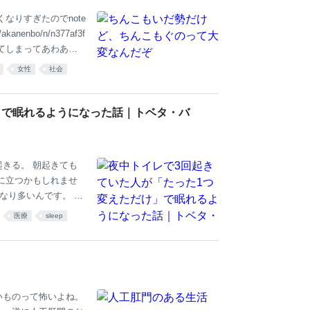
なりすぎたのでnote
enbo/n/n377af3f
びてしまってあわあわ
なたがたの様な人が
女性
社会
人が救われていると
 本当にありがとう
ありそうなので記載
」で眠れるようになった話｜トベタ・バ
れば出来る限り記載
えた方、ご
きる。 朝起きても
に立つかもしれませ
なり多いんです。 ふ
響で 水分がどんどん
医療
sleep
方になるとふくらはぎ
くらはぎに溜まってい
。 だから 夜中2〜
はなく 日中のむくみ
方法は 意外なほどシ
いものって怖いよね。