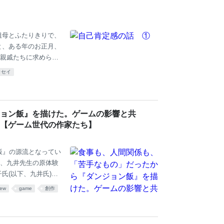
祖母とふたりきりで、
と、ある年のお正月、
親戚たちに求められ
生に一度でいいからイ
ッセイ
いた伯父たちが、そ
たと思います。 高齢
も典型的な「プライ
でおり、扱いの大変
ョン飯』を描けた。ゲームの影響と共
したりしたら大変、と
【ゲーム世代の作家たち】
飯』の源流となってい
、九井先生の原体験
氏(以下、九井氏)：
した。 おそらく初め
iew
game
創作
で当ててきたものだ
次のスーファミとPS
ょっとゲームから離れ