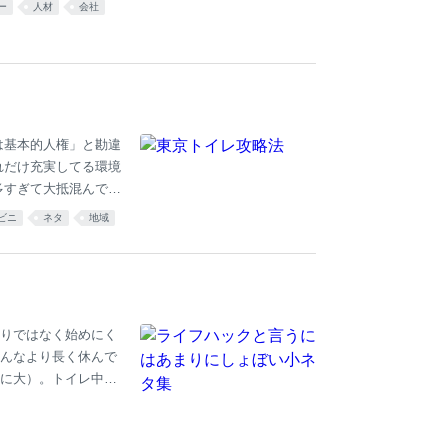
ー
人材
会社
、もうこのまま安い
ともな清掃会社を使
 またとある日、外国
ん。流す前に気づく
ゃねえか？とさえ思
は基本的人権」と勘違
れだけ充実してる環境
多すぎて大抵混んでい
く、常に5分以内にた
ビニ
ネタ
地域
存在する そこに踏み
合には「その建物にト
する」はできないのが
方にありがちな謎空間
ようもない 「トイ
りではなく始めにく
んなより長く休んで
に大）。トイレ中も
ールなどの陰にいる
りするときは必ず手
ャリーケースではな