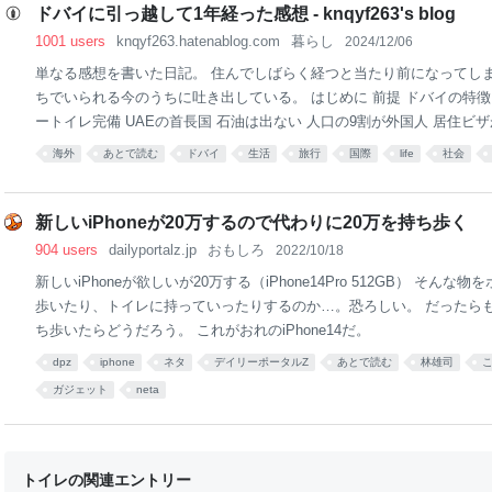
ていたのですが、PS4くらいの時期になって、ようやく自分の稼いだ
ドバイに引っ越して1年経った感想 - knqyf263's blog
ようになりました。 ──PS2あたりの時期は、どうしてゲームから離
1001 users
knqyf263.hatenablog.com
暮らし
2024/12/06
う？ 九井氏： 単純に受験をしなくちゃ
単なる感想を書いた日記。 住んでしばらく経つと当たり前になってし
ちでいられる今のうちに吐き出している。 はじめに 前提 ドバイの特徴
ートイレ完備 UAEの首長国 石油は出ない 人口の9割が外国人 居住ビ
が厳しい 治安が良い 税金関連 所得税がない 法人税がない（条件付き
海外
あとで読む
ドバイ
生活
旅行
国際
life
社会
がない 義務の年金加入はない 医療関連 健康保険料は会社負担 病院代
無料（かも） 薬が大量に処方される 予約が簡単 オンライン問診が可能
候関連 夏は暑い 冬は快適 冬服が不要 雨に弱すぎる 外国人フレンドリ
新しいiPhoneが20万するので代わりに20万を持ち歩く
多い 宗教色が薄い 英語も公用語（？） 事務作業が雑 立地が良い ハブ
904 users
dailyportalz.jp
おもしろ
2022/10/18
策 ドッグフレンドリー 子供に優しい 子供が遊ぶ場所が多い デジタル
新しいiPhoneが欲しいが20万する（iPhone14Pro 512GB） そん
歩いたり、トイレに持っていったりするのか…。恐ろしい。 だったらも
ち歩いたらどうだろう。 これがおれのiPhone14だ。
dpz
iphone
ネタ
デイリーポータルZ
あとで読む
林雄司
ガジェット
neta
トイレの関連エントリー