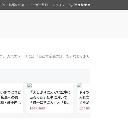
プリ・拡張の紹介
ユーザー登録
ログイン
す。 人気エントリには
『自己肯定感の話 ①』
などがあり
あいさつはコピ
「久しぶりにえぐい記事に
ドイツ、6月の熱波で9600
「広島への思
出会った」仕事において
人死亡…冷房が普及せず備
首相・愛子内親
「勝手に学ぶ人」と「期待
え不足「一万人近く死ぬと
的格差｜日刊ゲ
されて学ぶ人」の開きがと
かもう災害じゃん…」「本
144 users
127 users
AL
ても大きい、という意見に
来のドイツの夏は日本の
共感が集まる
10月ぐらいの気候やから
ねえ」