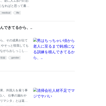
し、逆に人工肛門のお
考になればと思って書い
しいです。) 人工
medical
life
その横に腸の出口があ
なります。口から入
ょっとだけ残っていて
できてるから、..
粘液程度） 排便って
定量を超えるとトイ
ら、その成果が出て
とやそっと怪我しても
ながらおしっこして
体労働をするべきだ
社会
gender
情は買いづらいし、
「フェミニスト」とか
さん（海外風に言え
幸をもたらす考え方だ。
タフさを身に着ける
果、外国人を雇う事
い。 仕事の漏れや
リマシタ」とは返っ
事が回らんと伝えても