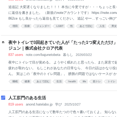
プレー（ダイソーのもの） キッチンペーパー ポリ袋 ト
追追記 大変遅くなりました！！！ 本当に今更ですが・・・ちょっと長く
に返信を書きました。 （新規のnoteアカウントです） https://note.com/akan
862ce もし良かったら返信も見てください。 追記 やー…すっごい伸
しています 心配や応援してくれた方、本当にありがとうございます あ
増田
医療
ジェンダー
LGBT
性
あとで読む
人生
男女
居るお陰で私や性違和がある人、もう少しいえば色んなマイノリティの
思います マイノリティの代表者面じゃなくてあくまで想像なのですが！
ございます ちょっと夜に返信と補足書きますね 術中と術後の話も需要
夜中トイレで3回起きていた人が「たった1つ変えただけ
します 今回はもぐまでの話だからって事で省いちゃった 疑問点とかあ
ジュン｜株式会社クロア代表
します あと、トランス女性じゃなくなったみたいな表記で不快感を与
837 users
note.com/bajunetobeta
暮らし
2026/03/22
夜中にトイレで目が覚める。 ようやく眠れたと思ったら、また尿意で起
疲れが取れない。 もしこれがあなたの日常なら、 今日の話はかなり役
ん。 実はこの「夜中のトイレ問題」。 膀胱の問題ではないケースが か
くらはぎは「第2の膀胱」人の体の約60%は水分です。 日中は重力の影
睡眠
健康
あとで読む
生活
health
life
筋トレ
トイレ
下半身に溜まります。 特に デスクワーク 立ち仕事 この2つの人は 夕
がパンパンになります。 問題は 寝た瞬間に起きます。 横になると ふ
た水分が 一気に血流に戻ります。 すると腎臓がそれを処理して 尿を作る
人工肛門のある生活
3時間でトイレに行きたくなる。 つまり 夜間頻尿は 「膀胱の問題」 で
819 users
anond.hatelabo.jp
学び
2025/10/27
というケースが非常に多いんです。 寝る前にやるべきこと（3つ）改善
人工肛門のある生活になって数年たつので色々書いておくよ。 知らな
ンプルです