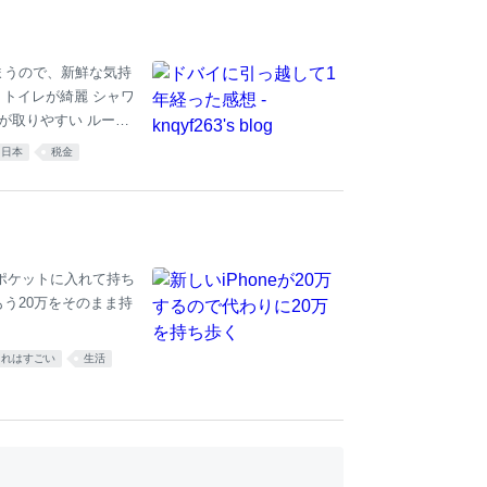
お金でゲームを買える
れられていたのでしょ
まうので、新鮮な気持
 トイレが綺麗 シャワ
ザが取りやすい ルール
） キャピタルゲイン税
日本
税金
が無料（かも） 薬代が
 病院の体験が良い 天
ー 日本人はそこそこ
空港がある 柔軟な施
化が進んでいる
な物をポケットに入れて持ち
う20万をそのまま持
これはすごい
生活