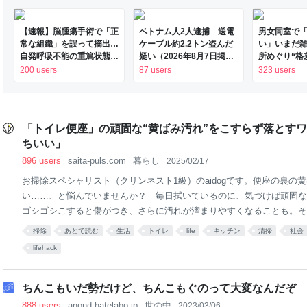
【速報】脳腫瘍手術で「正
ベトナム人2人逮捕 送電
男女同室で
常な組織」を誤って摘出…
ケーブル約2.2トン盗んだ
い」いまだ
自発呼吸不能の重篤状態
疑い（2026年8月7日掲
所めぐり“格
に 「腫瘍でない」結果出
載）｜KNB NEWS NNN
「標準化さ
200 users
87 users
323 users
ても“勘違い”で摘出継続
令和8年熊本
通常の生活送っていた患者
ライムオン
が手足も動かず 京大病院
（MBSニュース） -
「トイレ便座」の頑固な“黄ばみ汚れ”をこすらず落とす
Yahoo!ニュース
ちいい」
896 users
saita-puls.com
暮らし
2025/02/17
お掃除スペシャリスト（クリンネスト1級）のaidogです。便座の裏の
い……、と悩んでいませんか？ 毎日拭いているのに、気づけば頑固な
ゴシゴシこすると傷がつき、さらに汚れが溜まりやすくなることも。そ
ずにスッキリ落とす方法をご紹介します。手軽にできるので、ぜひ試し
掃除
あとで読む
生活
トイレ
life
キッチン
清掃
社会
すらずに黄ばみ汚れを落とすには？ 便座の黄ばみ汚れは、尿汚れが固
lifehack
間が経つほど落ちにくくなり、拭くだけではなかなか取れません。でも
便座に傷がつき、かえって汚れがつきやすくなることも。そこでおすす
解する「クエン酸」を使ったパック掃除。汚れを浮かせてスルッと落と
ちんこもいだ勢だけど、ちんこもぐのって大変なんだぞ
ラクにきれいになりますよ。 クエン酸パック掃除のやり方 お手入れに
888 users
anond.hatelabo.jp
世の中
2023/03/06