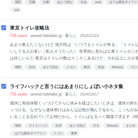
増田
労働
仕事
あとで読む
社会
work
はてな匿名ダイアリ
改善されず。金がないんだろう。発注側も安い清掃会社を使いたいので
job
清掃会社の従業員として致命的なミスでもして、「少し値が張ってもま
おう」と思わせるのが俺か社会的役割なんじゃないか？とさえ思った。
人が自分の入館証をトイレに誤って流したと言っていた。意味がわから
東京トイレ攻略法
だろ普通。トイレじゃなくて誰かをビルに入れるために横に流したんじ
718 users
anond.hatelabo.jp
暮らし
2024/11/16
った。 入館証トイレ流しの件と再発行の話がビル管理会社に
あまり教えたくないけど 地方民は「いつでもトイレが有る」「トイレ
いしてる人が多い（私もそうだった） 世界的に見れば公衆トイレがこ
は珍しいんだ 東京はトイレの数はそこそこあるけど、それ以上に人が
る だからまず意識から変えていく必要がある トイレは行けるときに行
増田
生活
あとで読む
トイレ
東京
社会
lifehack
コン
どり着けるトイレの位置を意識するトイレがない領域というのは確実に
入れるときは最悪を想定するべき 例えばショッピングでも、東京の場
イレがない」みたいなこともある、常に注意を払う 「最悪そこら辺で
ライフハックと言うにはあまりにしょぼい小ネタ集
東京どこであっても人目があり、どこであっても何かの敷地である 地
716 users
anond.hatelabo.jp
暮らし
2024/10/17
や人目につかない場所はない 川であれ、山であれ人目があるのでどうし
連休に有給休暇くっつけてさらに休みを延ばしたいときは、連休の終わ
レは並ぶもの」という意識を忘れない個室は大
っつける。なぜなら連休明けはみんな記憶が飛んでるから、こっちがみ
いることを忘れていてお得だから。トイレはなるべく職場で済ます（特
時給が発生してお得だから。徒歩で信号待ちしているときは、ガードレ
増田
ライフハック
生活
あとで読む
ネタ
lifehack
まとめ
ようにする。車が突っ込んでくるかもしれないから。駅の階段を上り下
はてな匿名ダイアリー
トイレ
電車
すりを持つ。上から人が降ってくることがあるから。旅行に行く時はキ