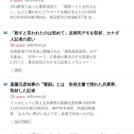
4
users
withnews.jp
大介） 新聞を読んでいる若者、ほぼ0％ 若者の新聞離
川口駅前であった選挙演説で、「選挙ヘイトを許さな
れは深刻です。 総務省情報通信政策研究所の調べ
い」などと書かれたプラカードを掲げる人たち=2026
（2024年）によると、新聞の行為者率（新聞を読んで
年1月26日午後7時4分、埼玉県川口市栄町3丁目 先
いる人の割合）は70代で30.5％なのに対し、30代は
日、投開票された埼玉県川口市の市長選。初めて立候
1.3％、20代は0.3％。10代は0.5％と壊滅的な数字で
補した6人の争いでしたが、その中に「ちょっと変わ
す（いずれも平日の場合）。 ところが、ポッドキャス
「殺すと言われたのは初めて」反移民デモを取材、カナダ
った選挙チラシ」をつくった候補者がいました。外国
トの現場では驚くべき現象が起きています。 朝日新聞
人の多く住む川口市。SNSなどでは、一部の民族の住
人記者の思い
社
民を名指しして〝外国人問題〟を訴える陣営もありま
38
users
withnews.jp
したが、その候補者は「恐怖をあおらない」と訴えて
全国各地で10月末に開催された「移民政策反対」のデ
いました。（朝日新聞記者・浅野真） 選挙チラシに
モ集会。「日中ハーフ」の筆者が東京のデモ現場を見
「3カ国語」で公約 川口市内でも外国人が多く住むJR
に行くと、東京在住のカナダ人記者エィヴェリー・フ
西川口駅近く。市長選の候補者だった松浦玄嗣さん
ェーンさん（44）と知り合いました。彼と現場を歩き
差別
（53）は、ここで20年ほど前からクリニックを開く歯
ながら、話を聞きました。（朝日新聞記者・小川尭
科医師です。外国人の患者も多くいます。
洋） エィヴェリー・フェーン（Avery Fane）：1981
年、カナダのモントリオール生まれ。剣道などをきっ
斎藤元彦知事の〝素顔〟とは 告発文書で揺れた兵庫県、
かけに日本文化に興味を持ち、16歳の時にひとりで来
取材した記者
日し留学。高校・大学時代を日本で過ごす。カナダの
18
users
withnews.jp
ビクトリア大を経て、立命館アジア太平洋大（大分）
インタビューに答える兵庫県の斎藤元彦知事=2025年
へ。卒業後、カナダのバンクーバーで映画俳優やプロ
11月14日午前11時20分、神戸市中央区、内海日和撮
デューサーとして、数多くの作品制作に携わる。カナ
影 「おもろい男がいるんです」会食で出会ったのは
ダと日本の2拠点生活を10年ほど続け、2025年に在日
「個別取材は受けない」厳しい表情に一変 支持する
英字ネットメディア「JAPAN TODAY」の記者に転身
あとで読む
人・しない人で「顔」を使い分け？ 兵庫県の斎藤元彦
し、東京で取材活動を始めた ぱっと見で怒号「私の何
知事のパワハラ疑惑などを指摘した告発文書をめぐっ
を…」 《デモ集会があったのは、10月26日