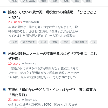
語を空色の万年筆で描画。 2色漫画という点も珍しい
地名
あとで読む
映画
言葉
文化
香港
歴史
映画の題材にもなり、日本では「九龍城＝クーロンじ
ですが、発表方法も斬新でした。 事前に書籍化を発表
language
中国
ょう」という読みで親しまれてきました。しかし、こ
し、2023年12月から1年2カ月かけて、数ページずつ
の九龍城砦を舞台にして大ヒットした映画「トワイラ
誰も知らない42歳の死…現役世代の孤独死 「ひとごとじ
イト・ウォリアーズ 決戦！九龍城砦」では、「きゅ
ゃない」
うりゅうじょうさい」と読ませています。クーロン読
230
users
withnews.jp
みを「あえて使わなかった」という配給会社に、その
42歳の男性が、誰にも知られずに亡くなりました。取
理由を聞きました。 パンフレットで気づいた「きゅう
材を進めると、現役世代に潜む「孤独」が浮かび上が
りゅう」読み トワイライト・ウォリアーズは、1980
ってきました 孤独死と言えば、一人暮らしの高齢者の
年代の九龍城砦を舞台に、裏社会の抗争と人情を描く
問題。そんな考えが変わる取材を経験しました。ある
アクション映画です。香港映画としての観客動員数は
人生
あとで読む
社会
世代
生活
氷河期世代
人
42歳の男性が誰にもみとられることなく、死亡から1
歴代1位を記録。日本でもSNSに多くのファンアート
年以上経って見つかった――。何が起きたのかを知ろ
が投稿され、出演俳優が雑誌「anan」の裏表紙を飾る
うと、現場を歩いて取材すると、現役世代に潜む「孤
米粒1456粒…メーカーの技術光るおにぎりプラモに「これ
など、2025
独」が浮かび上がってきました。（朝日新聞記者・宮
ぞ神髄」
坂知樹） 「孤独死＝高齢者」と思っていたが… 「65
10
users
withnews.jp
歳以上『孤独死』年6.8万人 政府データ推計」 昨年5
「普通のおにぎりを作る方が簡単だな」 原点は「寿司
月、朝日新聞の1面にこんな見出しの記事が載りまし
プラモ」 組み立て説明書がない理由は 米粒のパーツが
た。これまで孤独死をめぐる全国的な統計はありませ
1456粒、組み立て説明書はない…そんなおにぎりのプ
んでしたが、記事は初めて公表された警察庁のデータ
ラモデルがSNSで注目を集めています。どんなプラモ
をもとにしたものでした。 孤独死＝高齢者。当初そう
なのか、実際に購入して組み立てている人とメーカー
考えていましたが、元となるデータを確認してみる
万博の「壁のない子ども用トイレ」はなぜ？ 裏に保育の
に取材しました。 「普通のおにぎりを作る方が簡単だ
と、意外な結果を目にしました。 2024年1～6月に自
な」 X（旧Twitter）で話題になったのは、米粒の一粒
「当たり前」
宅で亡くな
一粒を忠実に再現した梅干しおにぎりのプラモデルで
21
users
withnews.jp
す。 このおにぎりプラモを組み立てる様子を投稿した
使えるのは迷子と親子連れ TOTO「関わっておりませ
のは、Xアカウントむりかもめさん