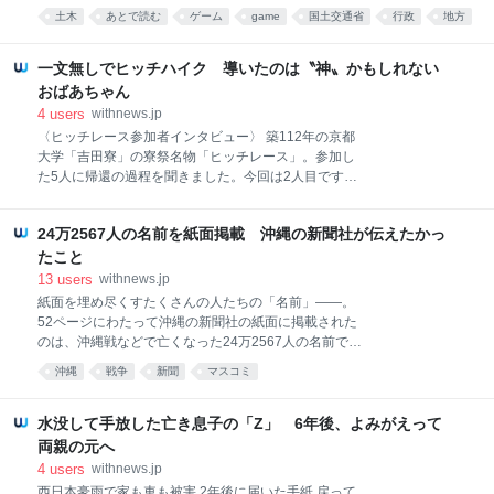
機関が続々と「参戦」しています。現実社会で土木工
びをサポートするために進化しようという狙いがあり
土木
あとで読む
ゲーム
game
国土交通省
行政
地方
事を専門とする職員が腕を振るった作品もあり、SNS
ます。『共生』は山口さんの生涯の撮影テーマでもあ
これはすごい
世代
社会
で話題を集めています。「国土交通省」と「ゲーム」
りました」 そう話すのは、ステーショナリー事業部の
という一見相いれないようなコラボが続く背景にはど
一文無しでヒッチハイク 導いたのは〝神〟かもしれない
岸田愉美さ
のような思いがあるのでしょうか。 全国初、国営公園
おばあちゃん
の「再現」 マインクラフトは、3Dの仮想空間「ワー
4
users
withnews.jp
ルド」の中で、さまざまな立体ブロックを組み合わせ
〈ヒッチレース参加者インタビュー〉 築112年の京都
て、自分の好みの空間をつくり、遊べるゲームです。
大学「吉田寮」の寮祭名物「ヒッチレース」。参加し
関東地方整備局江戸川河川事務所が4月、マインクラ
た5人に帰還の過程を聞きました。今回は2人目です。
フトで首都圏外郭放水路を再現し、話題を集めました
1913年に建てられ、現存する国内最古の学生寮といわ
が、実は江戸川河川事務所以外の国土交通省の地方整
れる京大「吉田寮」。今年は5月24日～6月1日に寮祭
備局の事務所も次々とマインクラフトに「参戦」して
24万2567人の名前を紙面掲載 沖縄の新聞社が伝えたかっ
が開かれました。 その名物企画がヒッチレースです。
いて、国営公園などのワールドデータを公開していま
55人が参加。寮生は一部で、寮や大学の外からも多く
たこと
す。
の人がやってきました。 5月24日0時。多数のドライ
13
users
withnews.jp
バーたちの車にくじで振り分けられ、参加者たちは分
紙面を埋め尽くすたくさんの人たちの「名前」――。
かれて乗車。到着するまで、どこに降ろされるのかは
52ページにわたって沖縄の新聞社の紙面に掲載された
見当がつきません。 さらに運営が推奨するのは手ぶら
のは、沖縄戦などで亡くなった24万2567人の名前で
での参加。身一つで見知らぬ土地からスタートしま
す。今年は戦後80年であり、平和の礎ができて30年の
沖縄
戦争
新聞
マスコミ
す。 「レース」といえど帰還の「早さ」を競うわけで
節目でもあります。6月23日は慰霊の日。担当者に企
はありません。帰還の過程の「おもろさ」が注目さ
画への思いを聞きました。（朝日新聞記者・玉那覇長
れ、参加者たちは後日寮で開かれる「お土産話会」で
輝） 「新たな戦争遺族に、私たちはならない」 「刻ま
水没して手放した亡き息子の「Z」 6年後、よみがえって
聴衆にエピソードを披露します。 念願の初参加 初めて
れているのは、戦禍が奪い去った24万2567もの命。死
両親の元へ
参加
の瞬間を知る人さえなく、遺骨になっても帰れなかっ
4
users
withnews.jp
た幾多の生きた証し」 そんな言葉で始まったのが、6
西日本豪雨で家も車も被害 2年後に届いた手紙 戻って