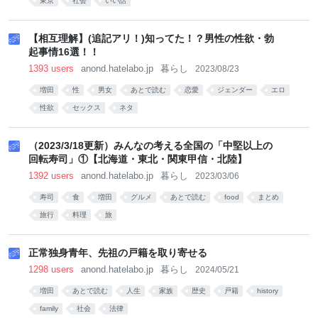
東京
社会
いい話
【相互理解】(追記アリ！)知ってた！？男性の性欲・勃
起事情16選！！
1393 users
anond.hatelabo.jp
暮らし
2023/08/23
増田
性
男女
あとで読む
恋愛
ジェンダー
エロ
性欲
セックス
ネタ
（2023/3/18更新）みんなの考える全国の「中堅以上の
回転寿司」①【北海道・東北・関東甲信・北陸】
1392 users
anond.hatelabo.jp
暮らし
2023/03/06
寿司
食
増田
グルメ
あとで読む
food
まとめ
旅行
料理
旅
正常独身青年、先祖の戸籍を取り寄せる
1298 users
anond.hatelabo.jp
暮らし
2024/05/21
増田
あとで読む
人生
家族
歴史
戸籍
history
family
社会
法律