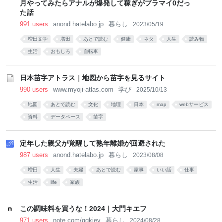
月やってみたらアナルが爆発して稼ぎがプラマイ0だっ
た話
991 users
anond.hatelabo.jp
暮らし
2023/05/19
増田文学
増田
あとで読む
健康
ネタ
人生
読み物
生活
おもしろ
自転車
日本苗字アトラス｜地図から苗字を見るサイト
990 users
www.myoji-atlas.com
学び
2025/10/13
地図
あとで読む
文化
地理
日本
map
webサービス
資料
データベース
苗字
定年した親父が覚醒して熟年離婚が回避された
987 users
anond.hatelabo.jp
暮らし
2023/08/08
増田
人生
夫婦
あとで読む
家事
いい話
仕事
生活
life
家族
この調味料を買うな！2024｜大門キエフ
971 users
note.com/ggkiev
暮らし
2024/08/28