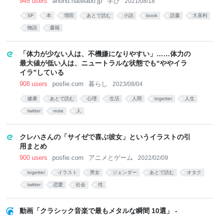
945 users
anond.hatelabo.jp
学び
2021/08/18
SF
本
増田
あとで読む
小説
book
読書
大喜利
物語
書籍
「体力が少ない人は、不機嫌になりやすい」……体力の
最大値が低い人は、ニュートラルな状態でも“ややイラ
イラ”している
908 users
posfie.com
暮らし
2023/08/04
健康
あとで読む
心理
生活
人間
togetter
人生
twitter
note
人
クレハさんの「サイゼで喜ぶ彼女」というイラストの引
用まとめ
900 users
posfie.com
アニメとゲーム
2022/02/09
togetter
イラスト
男女
ジェンダー
あとで読む
オタク
twitter
恋愛
社会
性
動画「クラシック音楽で最もメタルな瞬間 10選」 -