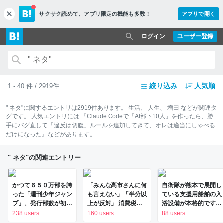
サクサク読めて、
アプリ限定の機能も多数！
アプリで開く
c
l
o
ログイン
ユーザー登録
s
e
絞り込み
人気順
1 - 40 件 / 2919件
" ネタ"
に関するエントリは
2919
件あります。
生活
、
人生
、
増田
などが関連タ
グです。 人気エントリには
『Claude Codeで「AI部下10人」を作ったら、勝
手にバグ直して「違反は切腹」ルールを追加してきて、オレは適当にしゃべる
だけになった』
などがあります。
" ネタ"の関連エントリー
かつて６５０万部を誇
「みんな高市さんに何
自衛隊が熊本で展開し
った「週刊少年ジャン
も言えない」「半分以
ている支援用船舶の入
プ」、発行部数が初の
上が反対」 消費税減
浴設備が本格的ですご
１００万部割れ…国内
税めぐる舞台裏 自民
い！→船の来歴を知る
238 users
160 users
88 users
の紙雑誌で「１００万
党内でくすぶる慎重論
と納得だった「こうい