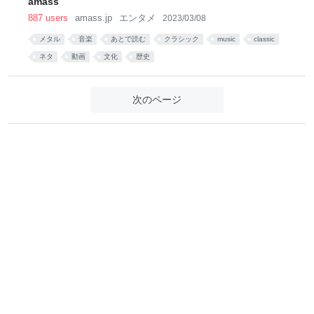
amass
887 users
amass.jp
エンタメ
2023/03/08
メタル
音楽
あとで読む
クラシック
music
classic
ネタ
動画
文化
歴史
次のページ