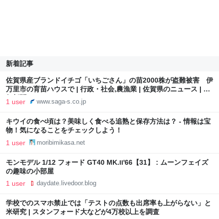
新着記事
佐賀県産ブランドイチゴ「いちごさん」の苗2000株が盗難被害 伊
万里市の育苗ハウスで | 行政・社会,農漁業 | 佐賀県のニュース | 佐
賀新聞
1 user
www.saga-s.co.jp
キウイの食べ頃は？美味しく食べる追熟と保存方法は？ - 情報は宝
物！気になることをチェックしよう！
1 user
moribimikasa.net
モンモデル 1/12 フォード GT40 MK.Ⅱ'66【31】 : ムーンフェイズ
の趣味の小部屋
1 user
daydate.livedoor.blog
学校でのスマホ禁止では「テストの点数も出席率も上がらない」と
米研究 | スタンフォード大などが4万校以上を調査