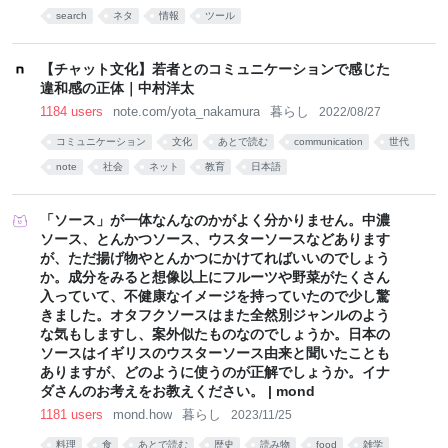
search
ネタ
情報
ツール
【チャット文化】若者とのコミュニケーションで感じた
違和感の正体｜中村洋太
1184 users
note.com/yota_nakamura
暮らし
2022/08/27
コミュニケーション
文化
あとで読む
communication
世代
note
社会
ネット
教育
日本語
「ソース」が一体なんなのかがよく分かりません。中濃
ソース、とんかつソース、ウスターソースなどあります
が、ただ揚げ物やとんかつにかけてればいいのでしょう
か。成分をみると想像以上にフルーツや野菜がたくさん
入っていて、不健康なイメージを持っていたので少し驚
きました。オタフクソースはまた全然別ジャンルのよう
な気もしますし、案外似たものなのでしょうか。日本の
ソースはイギリスのウスターソース由来と聞いたことも
ありますが、どのように使うのが正解でしょうか。イナ
ダさんのお考えをお教えください。 | mond
1181 users
mond.how
暮らし
2023/11/25
料理
食
あとで読む
歴史
読み物
food
雑学