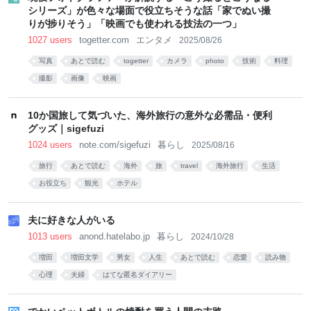
シリーズ」が色々な場面で役立ちそうな話「家でぬい撮
りが捗りそう」「映画でも使われる技法の一つ」
1027 users
togetter.com
エンタメ
2025/08/26
写真
あとで読む
togetter
カメラ
photo
技術
料理
撮影
画像
映画
10か国旅して気づいた、海外旅行の意外な必需品・便利
グッズ｜sigefuzi
1024 users
note.com/sigefuzi
暮らし
2025/08/16
旅行
あとで読む
海外
旅
travel
海外旅行
生活
お役立ち
観光
ホテル
夫に好きな人がいる
1013 users
anond.hatelabo.jp
暮らし
2024/10/28
増田
増田文学
男女
人生
あとで読む
恋愛
読み物
心理
夫婦
はてな匿名ダイアリー