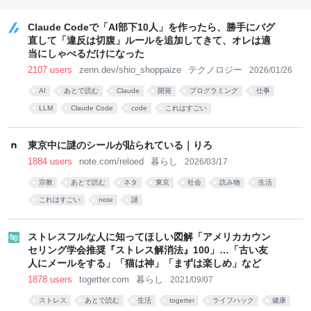
部超」ゼロに
と本音【スポットライ
う活用の仕方はいい
ト】｜FNNプライム
ね」
Claude Codeで「AI部下10人」を作ったら、勝手にバグ
オンライン
直して「違反は切腹」ルールを追加してきて、オレは適
当にしゃべるだけになった
2107 users
zenn.dev/shio_shoppaize
テクノロジー
2026/01/26
AI
あとで読む
Claude
開発
プログラミング
仕事
LLM
Claude Code
code
これはすごい
東京中に謎のシールが貼られている｜りろ
1884 users
note.com/reloed
暮らし
2026/03/17
宗教
あとで読む
ネタ
東京
社会
読み物
生活
これはすごい
note
謎
ストレスフルな人に知ってほしい図解「アメリカカウン
セリング学会推奨『ストレス解消法』100」…「古い友
人にメールをする」「猫は神」「まずは楽しめ」など
1878 users
togetter.com
暮らし
2021/09/07
ストレス
あとで読む
生活
togetter
ライフハック
健康