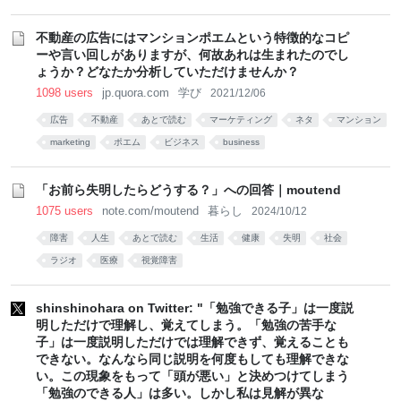
不動産の広告にはマンションポエムという特徴的なコピ
ーや言い回しがありますが、何故あれは生まれたのでし
ょうか？どなたか分析していただけませんか？
1098 users
jp.quora.com
学び
2021/12/06
広告
不動産
あとで読む
マーケティング
ネタ
マンション
marketing
ポエム
ビジネス
business
「お前ら失明したらどうする？」への回答｜moutend
1075 users
note.com/moutend
暮らし
2024/10/12
障害
人生
あとで読む
生活
健康
失明
社会
ラジオ
医療
視覚障害
shinshinohara on Twitter: "「勉強できる子」は一度説
明しただけで理解し、覚えてしまう。「勉強の苦手な
子」は一度説明しただけでは理解できず、覚えることも
できない。なんなら同じ説明を何度もしても理解できな
い。この現象をもって「頭が悪い」と決めつけてしまう
「勉強のできる人」は多い。しかし私は見解が異な