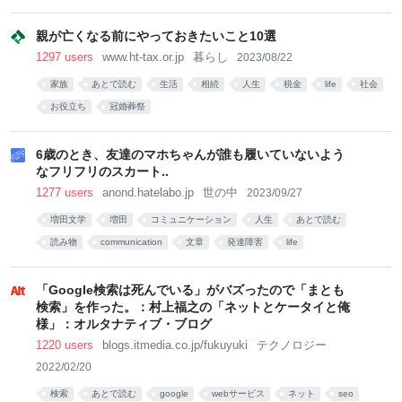
親が亡くなる前にやっておきたいこと10選
1297 users
www.ht-tax.or.jp
暮らし
2023/08/22
家族
あとで読む
生活
相続
人生
税金
life
社会
お役立ち
冠婚葬祭
6歳のとき、友達のマホちゃんが誰も履いていないよう
なフリフリのスカート..
1277 users
anond.hatelabo.jp
世の中
2023/09/27
増田文学
増田
コミュニケーション
人生
あとで読む
読み物
communication
文章
発達障害
life
「Google検索は死んでいる」がバズったので「まとも
検索」を作った。：村上福之の「ネットとケータイと俺
様」：オルタナティブ・ブログ
1220 users
blogs.itmedia.co.jp/fukuyuki
テクノロジー
2022/02/20
検索
あとで読む
google
webサービス
ネット
seo