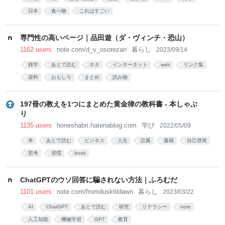
日本
食べ物
これはすごい
専門性の高いページ｜品田遊（ダ・ヴィンチ・恐山）
1162 users
note.com/d_v_osorezan
暮らし
2023/09/14
雑学
あとで読む
ネタ
インターネット
web
リンク集
資料
おもしろ
まとめ
読み物
197冊の教えを1つにまとめた黄金律の教科書 - 本しゃぶ
り
1135 users
honeshabri.hatenablog.com
学び
2022/05/09
本
あとで読む
ビジネス
人生
読書
書籍
自己啓発
思考
習慣
book
ChatGPTのウソ回答に騙されない方法｜ふろむだ
1101 users
note.com/fromdusktildawn
暮らし
2023/03/22
AI
ChatGPT
あとで読む
研究
リテラシー
note
人工知能
機械学習
GPT
教育