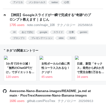
アメリカ
メンタルヘルス
twitter
心理
【神回】Googleスライドが一瞬で完成する"奇跡"のプ
ロンプト教えます｜まじん
1795 users
note.com/majin_108
テクノロジー
2025/08/16
AI
あとで読む
google
スライド
仕事
gemini
プロンプト
プレゼンテーション
slide
GAS
" ネタ"の関連エントリー
3か月で20キロ減！
女性ボーカルの曲に男
日産、新型「キック
「無料のChatGPTだ
性コーラス入れるな！
ス」発売から約1か月
け」でダイエットを成
クソが！
で受注台数1万台を突
功させた芸人を直撃。
破
120 users
45 users
34 users
「相手が人間だったら
ムリ」な減量メソッド
に驚き | 日刊SPA!
Awesome-Nano-Banana-images/README_ja.md at
main · PicoTrex/Awesome-Nano-Banana-images
1686 users
github.com/PicoTrex
テクノロジー
2025/09/13