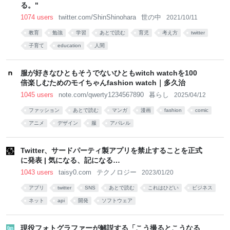
る。"
1074 users
twitter.com/ShinShinohara
世の中
2021/10/11
教育
勉強
学習
あとで読む
育児
考え方
twitter
子育て
education
人間
服が好きなひともそうでないひともwitch watchを100
倍楽しむためのモイちゃんfashion watch｜多久治
1045 users
note.com/qwerty1234567890
暮らし
2025/04/12
ファッション
あとで読む
マンガ
漫画
fashion
comic
アニメ
デザイン
服
アパレル
Twitter、サードパーティ製アプリを禁止することを正式
に発表 | 気になる、記になる…
1043 users
taisy0.com
テクノロジー
2023/01/20
アプリ
twitter
SNS
あとで読む
これはひどい
ビジネス
ネット
api
開発
ソフトウェア
現役フォトグラファーが解説する「こう撮るとこうなる