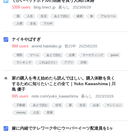
でかいペットボトルの焼酎を買う人間の末路
1009 users
blog.tinect.jp
暮らし
2023/06/28
酒
人生
生活
あとで読む
健康
食
アルコール
人間
文化
アル中
ナイキやばすぎ
999 users
anond.hatelabo.jp
世の中
2025/02/20
増田
ゲーム
あとで読む
企業
マーケティング
game
ランキング
これはひどい
アプリ
詐欺
家の購入を考え始めたら読んでほしい。購入体験を良く
するために知りたいことの全て｜Yuko Kawashima | 川
島 優子
995 users
note.com/yuko_kawashima
暮らし
2023/10/26
不動産
あとで読む
住宅
家
生活
お金
マンション
money
人生
部屋
嫁に内緒でテレワーク中にウーバーイーツ配達員を1ヶ