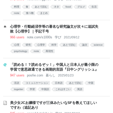
料理
食
あとで読む
ネタ
food
グルメ
生活
note
食べ物
まとめ
心理学・行動経済学等の著名な研究論文が次々に追試失
敗【心理学】｜手記千号
966 users
note.com/s1000s
学び
2021/09/12
心理
研究
心理学
科学
あとで読む
論文
science
psychology
note
再現性
「読める！？読めるぞッ！」中国人と日本人が最小限の
学習で意思疎通できる画期的言語『日中ングリッシュ』
947 users
posfie.com
暮らし
2025/01/23
言語
コミュニケーション
日本語
あとで読む
中国
togetter
学習
中国語
これはすごい
英語
美少女JCお嬢様ですが三体みたいなSFを教えてほしい
ですわ（追記あり