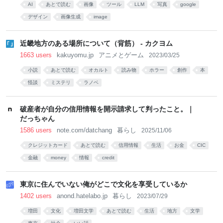
AI
あとで読む
画像
ツール
LLM
写真
google
デザイン
画像生成
image
近畿地方のある場所について（背筋） - カクヨム
1663 users
kakuyomu.jp
アニメとゲーム
2023/03/25
小説
あとで読む
オカルト
読み物
ホラー
創作
本
怪談
ミステリ
ラノベ
破産者が自分の信用情報を開示請求して判ったこと。｜
だっちゃん
1586 users
note.com/datchang
暮らし
2025/11/06
クレジットカード
あとで読む
信用情報
生活
お金
CIC
金融
money
情報
credit
東京に住んでいない俺がどこで文化を享受しているか
1402 users
anond.hatelabo.jp
暮らし
2023/07/29
増田
文化
増田文学
あとで読む
生活
地方
文学