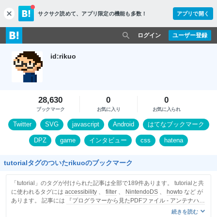
サクサク読めて、
アプリ限定の機能も多数！
アプリで開く
c
l
o
ログイン
ユーザー登録
s
e
id:rikuo
28,630
0
0
ブックマーク
お気に入り
お気に入られ
Twitter
SVG
javascript
Android
はてなブックマーク
DPZ
game
インタビュー
css
hatena
tutorialタグのついたrikuoのブックマーク
「tutorial」のタグが付けられた記事は全部で189件あります。 tutorialと共
に使われるタグには
accessibility
、
filter
、
NintendoDS
、
howto
など が
あります。 記事には
『プログラマーから見たPDFファイル - アンテナハウ
ス PDF資料室』
を含みます。
続きを読む