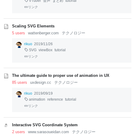
VTuber
音声
まとめ
tutorial
リンク
Scaling SVG Elements
5 users
wattenberger.com
テクノロジー
rikuo
2019/11/26
SVG
viewBox
tutorial
リンク
The ultimate guide to proper use of animation in UX
85 users
uxdesign.cc
テクノロジー
rikuo
2019/09/19
animation
reference
tutorial
リンク
Interactive SVG Coordinate System
2 users
www.sarasoueidan.com
テクノロジー