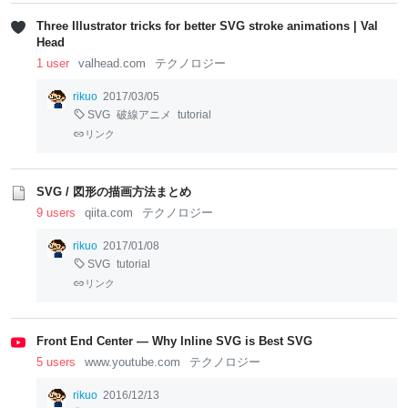
Three Illustrator tricks for better SVG stroke animations | Val
Head
1 user
valhead.com
テクノロジー
rikuo
2017/03/05
SVG
破線アニメ
tutorial
リンク
SVG / 図形の描画方法まとめ
9 users
qiita.com
テクノロジー
rikuo
2017/01/08
SVG
tutorial
リンク
Front End Center — Why Inline SVG is Best SVG
5 users
www.youtube.com
テクノロジー
rikuo
2016/12/13