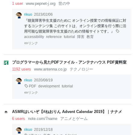
1 user
www.pepnet-j.org
世の中
rikuo
2023/02/06
『聴覚障害学生支援のために オンライン授業での情報保証に対
するコンテンツ集 このサイトは、オンライン授業を行う際に活
用可能な聴覚障害学生支援のための情報サイトです。』
accessibility
reference
tutorial
障害
教育
リンク
プログラマーから見たPDFファイル - アンテナハウス PDF資料室
1192 users
www.antenna.co.jp
テクノロジー
rikuo
2020/08/19
PDF
development
tutorial
リンク
ASMRはいいぞ【#ねおりん Advent Calendar 2019】｜ナナメ
6 users
note.com/7name
アニメとゲーム
rikuo
2019/12/18