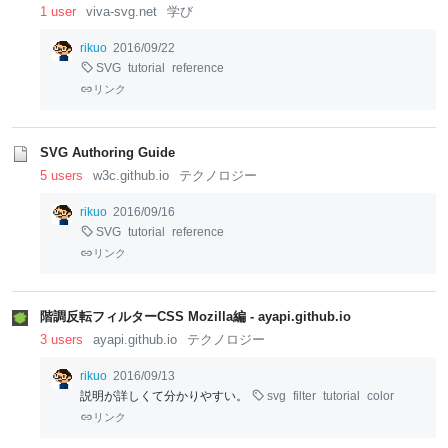
1 user
viva-svg.net
学び
rikuo
2016/09/22
SVG
tutorial
reference
リンク
SVG Authoring Guide
5 users
w3c.github.io
テクノロジー
rikuo
2016/09/16
SVG
tutorial
reference
リンク
階調反転フィルターCSS Mozilla編 - ayapi.github.io
3 users
ayapi.github.io
テクノロジー
rikuo
2016/09/13
説明が詳しくて分かりやすい。
svg
filter
tutorial
color
リンク