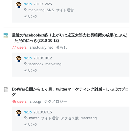
rikuo
2011/12/25
marketing
SNS
サイト運営
リンク
最近のfacebookの盛り上がりは児玉太郎支社長暗躍の成果(たぶん)
- ただのにっき(2010-10-12)
77 users
sho.tdiary.net
暮らし
rikuo
2010/10/12
facebook
marketing
リンク
DotWar公開から１ヶ月、twitterマーケティング雑感 - しっぽのブロ
グ
46 users
sipo.jp
テクノロジー
rikuo
2010/07/15
Twitter
サイト運営
アクセス数
marketing
リンク