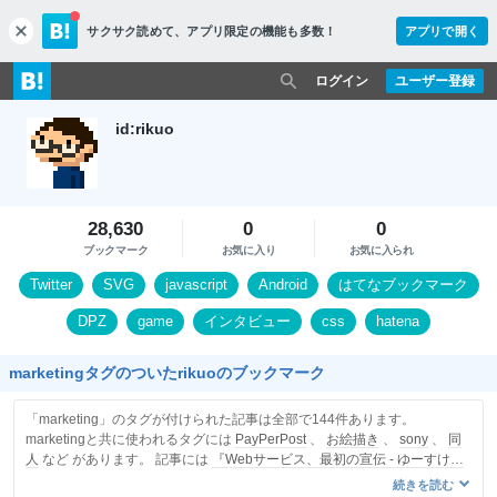
サクサク読めて、
アプリ限定の機能も多数！
アプリで開く
c
l
o
ログイン
ユーザー登録
s
e
id:rikuo
28,630
0
0
ブックマーク
お気に入り
お気に入られ
Twitter
SVG
javascript
Android
はてなブックマーク
DPZ
game
インタビュー
css
hatena
marketingタグのついたrikuoのブックマーク
「marketing」のタグが付けられた記事は全部で144件あります。
marketingと共に使われるタグには
PayPerPost
、
お絵描き
、
sony
、
同
人
など があります。 記事には
『Webサービス、最初の宣伝 - ゆーすけべ
ー日記』
を含みます。
続きを読む