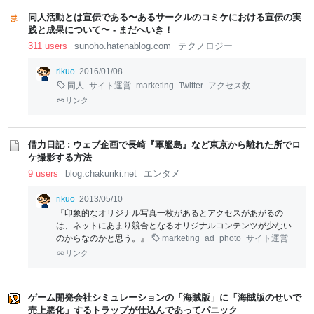
同人活動とは宣伝である〜あるサークルのコミケにおける宣伝の実
践と成果について〜 - まだへいき！
311 users
sunoho.hatenablog.com
テクノロジー
rikuo
2016/01/08
同人
サイト運営
marketing
Twitter
アクセス数
リンク
借力日記 : ウェブ企画で長崎『軍艦島』など東京から離れた所でロ
ケ撮影する方法
9 users
blog.chakuriki.net
エンタメ
rikuo
2013/05/10
『印象的なオリジナル写真一枚があるとアクセスがあがるの
は、ネットにあまり競合となるオリジナルコンテンツが少ない
のからなのかと思う。』
marketing
ad
photo
サイト運営
リンク
ゲーム開発会社シミュレーションの「海賊版」に「海賊版のせいで
売上悪化」するトラップが仕込んであってパニック