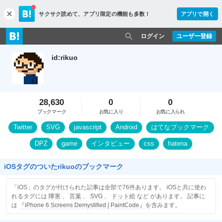
サクサク読めて、
アプリ限定の機能も多数！
アプリで開く
c
l
o
ログイン
ユーザー登録
s
e
id:rikuo
28,630
0
0
ブックマーク
お気に入り
お気に入られ
Twitter
SVG
javascript
Android
はてなブックマーク
DPZ
game
インタビュー
css
hatena
iOSタグのついたrikuoのブックマーク
「iOS」のタグが付けられた記事は全部で76件あります。 iOSと共に使わ
れるタグには
障害
、
言葉
、
SVG
、
ドット絵
など があります。 記事に
は
『iPhone 6 Screens Demystified | PaintCode』
を含みます。