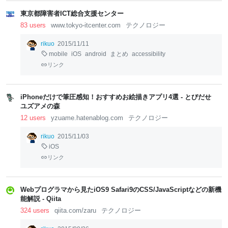
東京都障害者ICT総合支援センター
83 users
www.tokyo-itcenter.com
テクノロジー
rikuo
2015/11/11
mobile
iOS
android
まとめ
accessibility
リンク
iPhoneだけで筆圧感知！おすすめお絵描きアプリ4選 - とびだせ
ユズアメの森
12 users
yzuame.hatenablog.com
テクノロジー
rikuo
2015/11/03
iOS
リンク
Webプログラマから見たiOS9 Safari9のCSS/JavaScriptなどの新機
能解説 - Qiita
324 users
qiita.com/zaru
テクノロジー