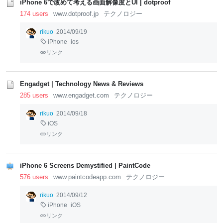
iPhone 6で改めて考える画面解像度とUI | dotproof
174 users
www.dotproof.jp
テクノロジー
rikuo
2014/09/19
iPhone
ios
リンク
Engadget | Technology News & Reviews
285 users
www.engadget.com
テクノロジー
rikuo
2014/09/18
iOS
リンク
iPhone 6 Screens Demystified | PaintCode
576 users
www.paintcodeapp.com
テクノロジー
rikuo
2014/09/12
iPhone
iOS
リンク