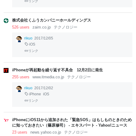
リンク
株式会社くふうカンパニーホールディングス
526 users
zaim.co.jp
テクノロジー
rikuo
2017/12/05
iOS
リンク
iPhoneが再起動を繰り返す不具合 12月2日に発生
255 users
www.itmedia.co.jp
テクノロジー
rikuo
2017/12/02
iPhone
iOS
リンク
iPhoneにiOS11から追加された「緊急SOS」はもしものときのため
に知っておきたい（篠原修司） - エキスパート - Yahoo!ニュース
23 users
news.yahoo.co.jp
テクノロジー