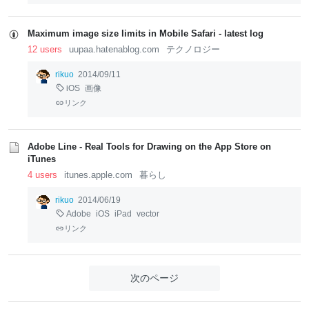
Maximum image size limits in Mobile Safari - latest log
12 users
uupaa.hatenablog.com
テクノロジー
rikuo
2014/09/11
iOS
画像
リンク
Adobe Line - Real Tools for Drawing on the App Store on
iTunes
4 users
itunes.apple.com
暮らし
rikuo
2014/06/19
Adobe
iOS
iPad
vector
リンク
次のページ