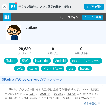
サクサク読めて、
アプリ限定の機能も多数！
アプリで開く
c
l
o
ログイン
ユーザー登録
s
e
id:rikuo
28,630
0
0
ブックマーク
お気に入り
お気に入られ
Twitter
SVG
javascript
Android
はてなブックマーク
DPZ
game
インタビュー
css
hatena
XPathタグのついたrikuoのブックマーク
「XPath」のタグが付けられた記事は全部で24件あります。 XPathと共に
使われるタグには
learn
、
security
、
service
、
Yahoo
など があります。
記事には
『【YQL 速攻レビュー】米 Yahoo! が SQL っぽく色んなデータ
を取ってこれるAPIを出した - てっく煮ブログ』
を含みます。
続きを読む