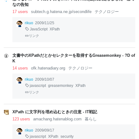
なの告知
17 users
subtech.g.hatena.ne.jp/secondlife
テクノロジー
rikuo
2009/11/25
JavaScript
XPath
リンク
文書中のXPathだとかセレクターを取得するGreasemonkey - ?D of
K
14 users
ofk.hatenadiary.org
テクノロジー
rikuo
2009/10/07
javascript
greasemonkey
XPath
リンク
XPath に文字列を埋め込むときの注意 - IT戦記
123 users
amachang.hatenablog.com
暮らし
rikuo
2009/09/17
javascript
XPath
security