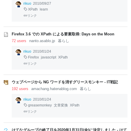
rikuo
2010/09/27
XPath
learn
リンク
Firefox 3.6 での XPath による要素取得: Days on the Moon
72 users
nanto.asablo.jp
暮らし
rikuo
2010/01/24
Firefox
javascript
XPath
リンク
ウェブページから NG ワードを消すグリースモンキー - IT戦記
192 users
amachang.hatenablog.com
暮らし
rikuo
2010/01/24
greasemonkey
文章変換
XPath
リンク
はてなグループの終了日を2020年1月31日(金)に決定しました - はて