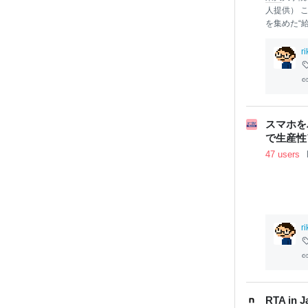
人提供） 
を集めた“
大学院の古
性。その正
r
田秀雄教授
「目頭熱く
教授がなぜ
水おじさん
脚力 「
博
スマホをパ
が話題をか
で生産性
田教授はバ
47 users
r
RTA i