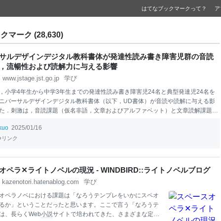
はてなブックマークって？
ア
クマーク (28,630)
サルデザインデジタル教科書体が発達性読み書き障害児群の音読
，流暢性および読解力に与える影響
www.jstage.jst.go.jp
学び
，小学4年生から中学3年生までの発達性読み書き障害児24名と典型発達児24名を
ニバーサルデザインデジタル教科書体（以下，UD書体）が音読や読解に与える影
た．刺激は，音読課題（仮名非語，文章およびアルファベット）と文章読解課題
UD書体と教科書体の2種類を使用した．対象児に，2種類の書体で作成された音読
ikuo
2025/01/16
課題を実施した後，文字の読みやすさについて内観を聴取した．その結果，両群と
題における所要時間，誤読数，自己修正数と，読解課題の正答数に2書体間で有意
リンク
れなかった．主観的に，両群とも文字の可読性と読みの正確性についてUD書体を
したが，読みの流暢性についてUD書体は有意に選好されなかった．
本
研究の結果
的評価と主観的評価は異なり，UD書体による正確性，流暢性および読解力に関す
オペラ✕ライトノベルの現況 - WINDBIRD::ライトノベルブログ
すさ」の指標は見出せなかった．
kazenotori.hatenablog.com
学び
オペラノベにおける課題は「なろうテンプレをいかにスペオ
るか」ということだったと思います。ここで言う「なろうテ
は、長らくWeb
小説
サイトで培われてきた、さまざまな定番