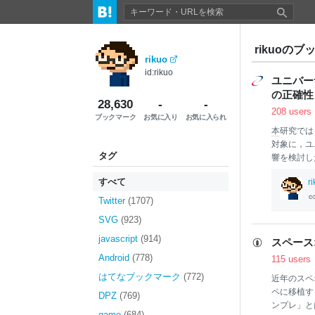
rikuoのブッ
rikuo
id:rikuo
ユニバー
の正確性
28,630
-
-
208 users
ブックマーク
お気に入り
お気に入られ
本
研究では
対象に，ユ
タグ
響を検討し
で，書体は
すべて
r
課題と読解
もに音読課
Twitter
(1707)
差は認めら
SVG
(923)
有意に選好
から，客観
javascript
(914)
スペース
る「読みや
Android
(778)
115 users
はてなブックマーク
(772)
近年のスペ
ペに移植す
DPZ
(769)
ンプレ」と
game
(684)