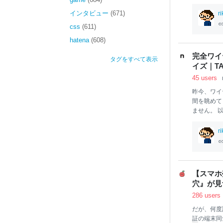
要素や設定
になろう
」
インタビュー
(671)
r
巻超えの長
css
(611)
だったので
hatena
(608)
ろう系
にお
us』とい
完全ワイ
タグをすべて表示
ジー世界に
イズ｜TA
兵になったり
45 users
宇宙船持ち
昨今、ワイ
間を眺めて
ません。 
イヤレス
イ
して、アク
r
ポピュラー
しいかも知
価を気にす
外の評価、
【スマホ
たり、作業
穴』が見
ければ良い
286 users
れていても
称される
だが、何度
証
の端末同