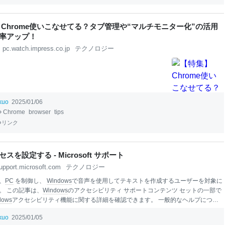
 Chrome使いこなせてる？タブ管理や“マルチモニター化”の活用
率アップ！
pc.watch.impress.co.jp
テクノロジー
ikuo
2025/01/06
Chrome
browser
tips
リンク
スを設定する - Microsoft サポート
upport.microsoft.com
テクノロジー
、
PC
を制御し、
Windows
で音声を使用してテキストを作成するユーザーを対象に
。 この記事は、
Windows
のアクセシビリティ サポートコンテンツ セットの一部で
dows
アクセシビリティ機能に関する詳細を確認できます。 一般的なヘルプについ
osoft
サポート ホームにアクセスしてください。
Windows
での音声アクセスの初期
ikuo
2025/01/05
プを完了するには、インターネット接続が必要です。 音声アクセス コマンドの一