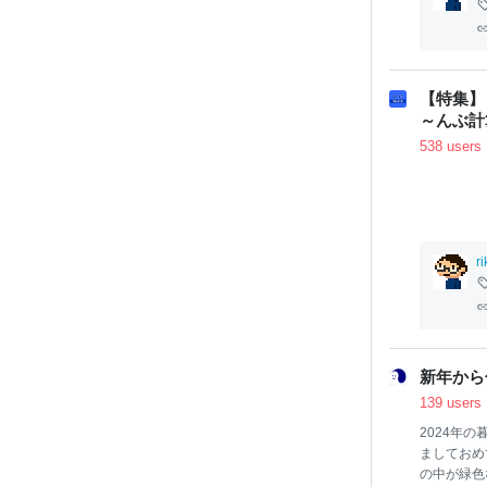
覧について
の機能です
ターネット
開いて切り
【特集】
～んぶ計
538 users
r
新年から
139 users
2024年
ましておめ
の中が緑色