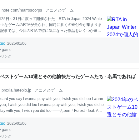
note.com/marroscorps
アニメとゲーム
2月25日～31日に渡って開催された、
RTA
in Japan 2024 Winte
様々な
ゲーム
の
RTA
が走られ、同時に多くの寄付金が集まりま
の記事では、今回の
RTA
で特に気になった作品をいくつか選出
た。YouTubeにアップされた動画も載せたので、是非ご視聴
らと思います。Tw
it
chで見るのが、一番楽しめますけどね。
ikuo
2025/01/06
。 1.Hi-Fi RUSH 初日の夜に
披露
されたんですが、爽快感
game
常に楽しい
RTA
でした。
ゲーム
性・
BGM
も素晴らしく、眠気
リンク
すくらい魅入っちゃいました。 特に、解説のAt
sushi
さんによ
印象的。戦闘中のとあるタイミングでリズムゲーが要求され
、そのタイミングに合わせて実際に手拍子を行うんですね。
年のベストゲーム10選とその他愉快だったゲームたち - 名馬であれば
RTA
だからこそできると言いますか、つい身体を動かしたく
proxia.hateblo.jp
アニメとゲーム
 heard you say I wanna play w
it
h you, I wish you did too I wann
you, I wish you did too I wanna play w
it
h you, I wish you did to
play w
it
h you, I wish you did too ――んoon「Forest - feat. ACE
024年の
ゲーム
ベスト10 1.『Keylocker』（Moonana／Seren
it
 2.『Balatro』（LocalThunk／Playstack） 3.『INDIKA』（Odd
ikuo
2025/01/06
b
it
Studio） 4.『SANABI』（Wonder Potion／Neowiz） 5.『T
game
arad
リンク