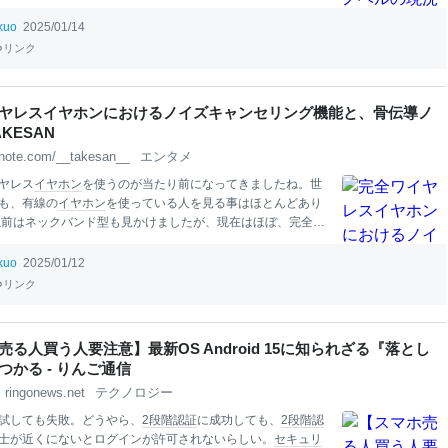
を広く指したもの、ということでご了承ください。 「
小説家
から初期に書籍化された『銀河戦記の実弾兵器』や、現在10
ikuo
2025/01/14
期シリーズとなっている『目覚めたら最強装備と宇宙船持ち
リンク
、一戸建て目指して傭兵として自由に生きたい』などは、
な
ける「
ゲーム
転生」要素を『EVE On
line
』や『El
it
e Dangero
った
SF
系
MMO
RPG
に置き換えた作品でした。つまりファンタ
ヤレスイヤホンにおけるノイズキャンセリング機能と、骨伝導ノ
転生するかわりにスペオペ銀河に転生して交易に励んだり傭
KESAN
するわけです。 bookwalker.jp 特に『目覚めたら最強装備と
note.com/__takesan__
エンタメ
だったので、一戸建て目指して傭兵
ヤレス
イヤホン
を使うのが当たり前になってきましたね。世
も、有線の
イヤホン
を使っている人を見る事はほとんどあり
以前はネックバンド型も見かけましたが、現在はほぼ、完全ワ
ヤホン
（以下、TWS
イヤホン
）です。 搭載されている機能と
ティブノイズキャンセリング（以下、ANC）を有する製品も
ikuo
2025/01/12
です。最近に発売されたのでは、ついていない物のほうが珍
リンク
れません。 TWS
イヤホン
のレビューにおいて、ANC機能の評
る人は多いと思います。私もそうです。と言うより、ANC以
特に音質なるものにあまり関心がありません。ラジオを聴い
売る人買う人要注意】最新OS Android 15に知られざる『落とし
中の
BGM
を聴く用途なので、極端に音が籠もっていたりしな
つかる - りんご通信
のです。だからコーデックも気になりません。LDACが搭載さ
ringonews.net
テクノロジー
使いませんし。 また、パススルーやアンビエントサウンドと
試しても失敗。どうやら、
2段階認証
に成功しても、
2段階認
士が近くにないとログインが許可されないらしい。
セキュリ