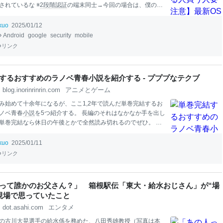
されているな ※
2段階認証
の端末同士→今回の場合は、僕の手
alme
GT7
Pro と出品者が今使っているスマホ 同じ場所でやら
ない 裏技もある YouTubeやネットでスマホの名前＋FRPで
ikuo
2025/01/12
、そのスマホの脆弱性やバグを利用して
Google
アカウント情
Android
google
security
mobile
る方法が紹介されている。 しかし、いずれもかなり複雑で素
リンク
はハードルが高い。また、時間をかけても成功する保証はな
コンのソフトもある 調べてみると、解除専用のパソコンソフト
がわかった。一つ試してみたが、結果的にはうまくいかなか
するおすすめのラノベ青春小説を紹介する - プププなテクブ
うやら、
Android
15がより
セキュリティ
が強化されていること
blog.inorinrinrin.com
アニメとゲーム
うだ。 返品が早くて確実
み始めて十余年になるが、ここ1,2年で読んだ単巻完結するお
ノベ青春
小説
を5つ紹介する。 長編のそれはなかなか手を出し
単巻完結なら休日の午後とかで全然読み切れるのでぜひ。 君
日も死ねない 君のせいで今日も死ねない。 (富士見ファンタジ
者:飴月
KADOKAWA
Amazon
無料でも読めるよ！ https://ncod
ikuo
2025/01/11
tu.com/n2285gq/ 陰キャでも陽キャでもない、カーストもそこそ
リンク
けれどある日、屋上でばったりと「神に愛された完璧な美少
高い三峰彩葉が飛び降りようとしているところに遭遇する。
いて。私、もう死ぬんだから」 そんな彼女を止めて以来、二
って誰かのお父さん？」 箱根駅伝「東大・給水おじさん」が“場
日々が始まった。空 き教室でピザを
食
べたり、夜のプールで
現場で思っていたこと
り。「私、 君といるのが楽しいのかも」「君のせいで死ねな
dot.asahi.com
エンタメ
他
の古川大晃選手の給水係を務めた、八田秀雄教授（写真は
本