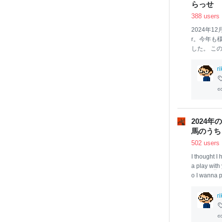
らっせ
388 users
2024年1
r。今年も
した。 こ
して見まし
いただけた
r
それではどうぞ
があって非
を吹き飛ば
る手拍子が
るんですが
2024
会場でやる
馬のうち
なるような
502 users
I thought I
a play w
it
h 
o I wanna 
COOL」 2
y Forge）
r
Meter／11 
he Fermi P