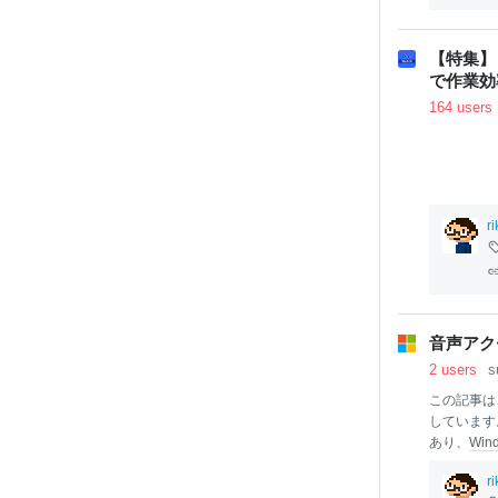
【特集】
で作業効
164 users
r
音声アクセ
2 users
s
この記事は
しています
あり、
Win
ては、
Micr
r
セットアッ