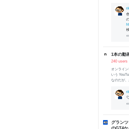
結果、病院
た』 -
Toget
r
けていない
ていたけど
年末に色覚
h
何度か記事
られていな
ークのコメ
改善されてほ
1本の動
240 users
オンライン書
いう YouT
なのだが、
想定以上の
売数を叩き
r
語りたい。
だ。 詳細
る傑作であ
の
本
屋さん
いのは、あ
グランツ
介を決めた
のGT4