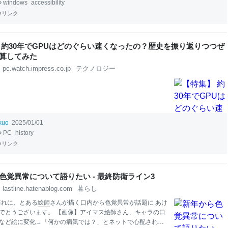
windows
accessibility
は、音声アクセス コマンド リストに移動します。 音声アクセスは、
Windows
11
。この機能を使用すると、すべてのユーザーが、自分の音声のみを使用して、イン
リンク
に接続せずに
PC
を制御し、テキストを作成できます。 たとえば、複数のアプリを
替えたり、Web を参照したり、音声を使用してメー
 約30年でGPUはどのぐらい速くなったの？歴史を振り返りつつぜ
算してみた
pc.watch.impress.co.jp
テクノロジー
ikuo
2025/01/01
PC
history
リンク
色覚異常について語りたい - 最終防衛ライン3
lastline.hatenablog.com
暮らし
の暮れに、とある
絵師
さんが描く口内から色覚異常が話題に あけ
でとうございます。 【画像】
アイマス
絵師
さん、キャラの口
など絵に変化→「何かの病気では？」とネットで心配された