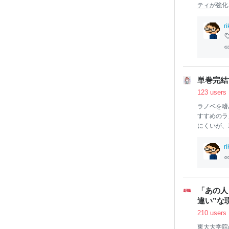
ティ
が強化
元にあるre
なければなら
r
検索すると
報を抹消す
人が試すに
い。 パソ
があること
単巻完結
った。 ど
123 users
が原因のよ
ラノベを嗜
すすめのラ
にくいが、
のせいで今
ア文庫) 作
r
e.syose
この俺。 
女」と 名
「放ってお
「あの人
人で過ごす
違い”な
花火をした
210 users
いじゃん」
東大
大学院