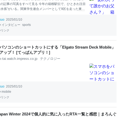
この記事の写真をすべて見る 今年の箱根駅伝で、ひときわ注目
給水係”がいる。関東学生連合メンバーとして9区を走った
東大
川大晃選手(29)に並走し、ペットボトルを手渡した初老の男
体は、運動生理学の第一人者として知られる、同大学院の八
ikuo
2025/01/10
(65)だった。白髪をなびかせて力走する姿に、ネット上では
インタビュー
sports
なる」「今年のMVP」など賛辞が送られたが、権威ある大学
リンク
給水係に抜擢（ばってき）されたのか。八田教授が語った“給
誕生秘話”とは。 【写真】65歳とは思えぬ、八田教授の脅威の
士課程
4年でやっと箱根を走れた古川を差し置いて、給水係の僕
ソコンのショートカットにする「Elgato Stream Deck Mobile」
っさらってしまって、
本
当に申し訳ない」 取材開始早々、八
アップ！ [てっぱんアプリ！]
ツが悪そうに笑った。 八田教授は、運動時のエネルギー代
k-tai.watch.impress.co.jp
テクノロジー
ikuo
2025/01/10
mobile
リンク
n Japan Winter 2024で個人的に気に入ったRTA一覧と感想｜まろんぐ