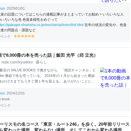
へ！『色覚異常だろうと言われた、自分では気づかなかっ
ter
[トゥギャッター] 兄の
友達
が焼き肉に行ったときにまだ焼
ikuo
2025/01/01
生の肉を
食
べる癖があってせっかちな
食
いしん坊だと思われ
色覚の話題についてはこちらの連載記事がまとまっていてお勧め > いろいろな人
少数色覚者であることが判明した -
Togetter
[トゥギャッター]
のいろいろな色 色覚多様性をめぐって
異常について話題になっていました。私も色覚異常であり、
ttps://gakugei.shueisha.co.jp/mori/serial/iroiro/list.html
近年の状況の変化や、色覚
を書いているものの、思っている以上に色覚異常について知
検査の問題点・課題など
いなぁと感じます。そこで、年明け一
本
目は
はてな
ブックマ
リンク
y
y
y
y
y
y
ントを元に色覚異常について語りたい！ 色覚異常で困ること
el
el
el
el
el
el
しいこと - 最終防衛ライン3 2
lo
lo
lo
lo
lo
lo
w
w
w
w
w
w
画で8,000冊の本を売った話｜飯田 光平（邱 立光）
note.com/kyurikko
暮らし
店の VALUE BOOKS で働きながら、「積読チャンネル」と
ube 番組で
本
を売っている。 2024年の１月から始まった番組
おかげさまでもうすぐ満１年を迎える。 ありがたいことに、
本
が売れた（買っていただいた！）。 その中でも圧倒的な販
出した「1
本
の動画で8,000冊の
本
が売れた
事件
」をここでは
ikuo
2024/12/31
 突然のDM その
本
とは、全５巻の
漫画
『螺旋じかけの海』
book
は ↑ の動画で見ていただきたいのだけど、この
漫画
、類まれな
リンク
るにも関わらず一般の商業流通に乗っていない。つまり、町
に置いていないのだ。 この
漫画
にスポットライトが当たらな
まりにもったいない。 そう思って「積読チャンネル」での紹
ーリスモの名コース「東京・ルート246」を歩く。20年前リリース
のだけど、いかんせん商業流通に乗っていないので発注でき
から変わった場所，変わらない場所，そしてこれから変わる場所