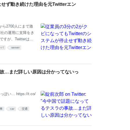
、障害物回避やナビゲ
せず動き続けた理由を元Twitterエン
から2700人にまで激
会社の運用に支障をき
が、Twitterは記
witterというシ
ーバ
server
ア(SRE)を5年間務
n: From a Real
o-down-from-a テージョ
スラの事故…まだ詳しい原因は分かってないっ
ttps://t.co/
車
car
交通