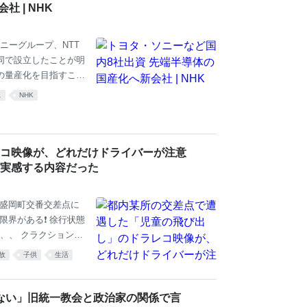
 | NHK
ニーグループ、NTT
同で設立したことが明
の量産化を目指すこと
▽トヨタ自動車、 ▽デ
ス
NHK
▽半導体大手のキオクシ
＝人工知能、スマート
体の技術開発を行
の整備費用などに70
コ映像が、どれだけドライバーが注意
見通しです。 先端半
実感する内容だった
麻布警察署盛岡町交番交差点に
界がある❗️ 徐行状態
、、 クラクションも
R5H56Ge 2026-
故
子供
生活
ない」旧統一教会と政治家の関係で言