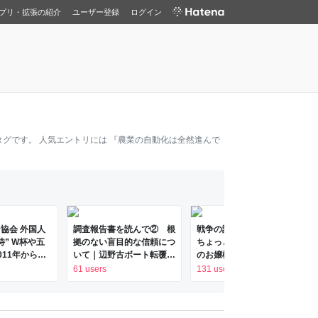
プリ・拡張の紹介
ユーザー登録
ログイン
タグです。 人気エントリには
『農業の自動化は全然進んで
協会 外国人
調査報告書を読んで② 根
戦争の話になると、祖母は
待” W杯や五
拠のない盲目的な信頼につ
ちょっと口を噤む… 豪農
011年から約1
いて｜辺野古ボート転覆事
のお嬢様だったのでだいぶ
に対し JNN
故遺族メモ
儲かった上に兄弟は近衛兵
61 users
131 users
BS NEWS
にしか徴兵されず、戦時中
d by JNN） -
も白米しか食べたことがな
ース
かった