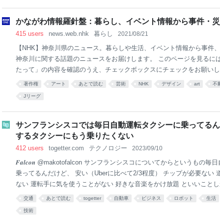
かながわ情報羅針盤：暮らし、イベント情報から事件・災害 
415 users
news.web.nhk
暮らし
2021/08/21
【NHK】神奈川県のニュース。暮らしや生活、イベント情報から事件
神奈川に関する話題のニュースをお届けします。 このページを見るに
たって」の内容を確認のうえ、チェックボックスにチェックをお願いし
てすでに受信契約を締結されている場合は、別途のご契約や追加のご負
著作権
アート
あとで読む
芸術
NHK
デザイン
art
不
ん。受信契約を締結されていない方がご利用された場合は、ご契約の手
Jリーグ
す。 事業や学校でのご利用の場合は、下記のリンクを確認してくださ
サンフランシスコでは毎日自動運転タクシーに乗ってるん
するタクシーにもう乗りたくない
412 users
togetter.com
テクノロジー
2023/09/10
𝑭𝒂𝒍𝒄𝒐𝒏 @makotofalcon サンフランシスコについてからという
乗ってるんだけど、 安い（Uberに比べて2/3程度） チップが必要ない
ない 運転手に気を使うことがない 好きな音楽をかけ放題 といいこと
るタクシーにもう乗りたくない pic.twitter.com/cMifS2tHJv 2023-09-09 19:02:
交通
あとで読む
togetter
自動車
ビジネス
ロボット
生活
akotofalcon ちなみにこの子の外見はこんな感じ！これはGMが運営して
技術
ービス。今は9pm以降の運営が中心だけど道が空いていれば昼もやって