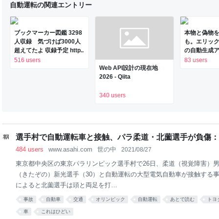
自動運転の関連エントリー
ブックマーカー図鑑 3298
本物と偽物
人収録 気づけば3000人
も。エリッ
超えてたよ 収録予定 http..
の自動生成
ティ機関」をC
516 users
83 users
Web API設計の現在地
Codeで作
2026 - Qiita
（CloseBo
ッジ Techno
340 users
選手村で自動運転車と接触、パラ柔道・北薗選手が負傷：
484 users
www.asahi.com
世の中
2021/08/27
東京都中央区の東京パラリンピック選手村で26日、柔道（視覚障害）男
（きたぞの）新光選手（30）と自動運転の大型電気自動車が接触する
によると北薗選手は頭と両足を打…
事故
自動車
交通
オリンピック
自動運転
あとで読む
トヨ
車
これはひどい