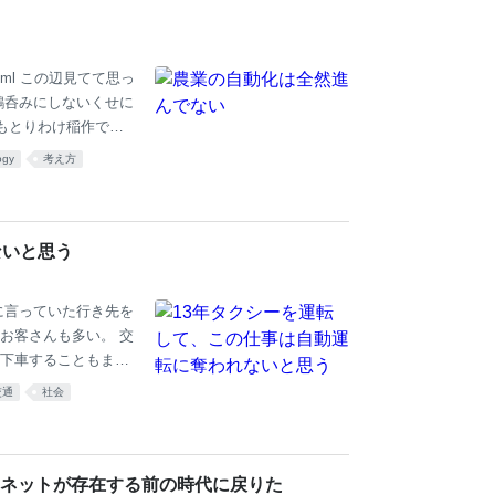
010596.html この辺見てて思っ
鵜呑みにしないくせに
もとりわけ稲作でド
のが農薬散布 昔か
ogy
考え方
 とてつもなく費用が
たから期待されてるん
らい大型のドローンに
ょっと薄い 村とか市
ないと思う
に言っていた行き先を
お客さんも多い。 交
下車することもまま
走る。 「とりあえ
交通
社会
示も多い。 これらの
つのは、たいていこの
行の技術ばかりに目が
行についての指示は、
ネットが存在する前の時代に戻りた