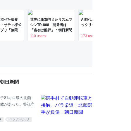
を混ぜた演奏
世界に衝撃与えたリズムマ
AI時代、アーキテクトやテ
ク・サティ様式
シンTR-808 開発者は
ックリードは死ぬ
アプリ「無限サ
「当初は酷評」：朝日新聞
laude
110 users
173 users
って公開した
x） | テクノエ
Edge
朝日新聞
子81キロ級の北薗
事故があった。警視庁
タ
パラリンピック