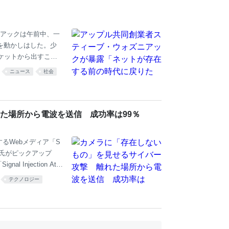
うのは車外の人にすご
アックは午前中、一
を動かしはした。少
ケットから出すこと
代末のギークで、世界
ニュース
社会
と仲違いするまでは
その人物が、2時間あ
って水をオーダーした
解されにくい子供だっ
た場所から電波を送信 成功率は99％
らの習慣を、これま
介するWebメディア「S
下氏がピックアップ
njection Atta
ステムをだまして存在しな
テクノロジー
れた場所からカメラ
に文字を浮かび上が
miconductor）とCC
なイメージセンサー・アー