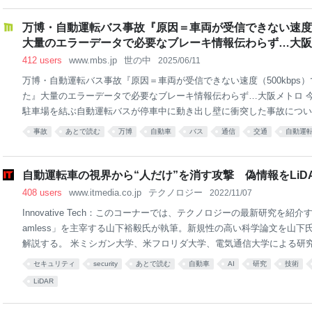
は実車後次のお客さんを求めて走り去っていくところ。 pic.twitter.com/dRs
9-09 23:49:32
万博・自動運転バス事故『原因＝車両が受信できない速度（
大量のエラーデータで必要なブレーキ情報伝わらず…大阪メト
412 users
www.mbs.jp
世の中
2025/06/11
万博・自動運転バス事故『原因＝車両が受信できない速度（500kbps
た』大量のエラーデータで必要なブレーキ情報伝わらず…大阪メトロ 
駐車場を結ぶ自動運転バスが停車中に動き出し壁に衝突した事故につい
因と対策を発表しました。 事故を起こしていたのは、舞洲にある来場
事故
あとで読む
万博
自動車
バス
通信
交通
自動運
会場を結ぶパーク＆ライドの自動運転バスです。博覧会協会などによりま
後、舞洲の駐車場に停車していたバスが動き出し、高さおよそ50セン
ました。当時バスは回送中で客は乗っておらず、けがをした人はいませ
自動運転車の視界から“人だけ”を消す攻撃 偽情報をLi
大阪メトロは、このバスを含む5台の自動運転バスの運行を取りやめ、
408 users
www.itmedia.co.jp
テクノロジー
2022/11/07
た。 ◆調査結果はなんと‥ 大阪メトロの報告によりますと、自動運転
Innovative Tech：このコーナーでは、テクノロジーの最新研究を紹介
ークシステムからエラー情報を検知した際は、
amless」を主宰する山下裕毅氏が執筆。新規性の高い科学論文を山下
解説する。 米ミシガン大学、米フロリダ大学、電気通信大学による研
文「You Can’t See Me: Physical Removal Attacks on LiDAR-based Aut
セキュリティ
security
あとで読む
自動車
AI
研究
技術
iving Frameworks」は、自動運転車の周囲を検知するセンサーにレ
LiDAR
して、選択的に障害物を見えなくする攻撃を提案した研究報告だ。偽の
ーフィング攻撃で自動運転車の物体検出モデルに影響を与え安全を脅か