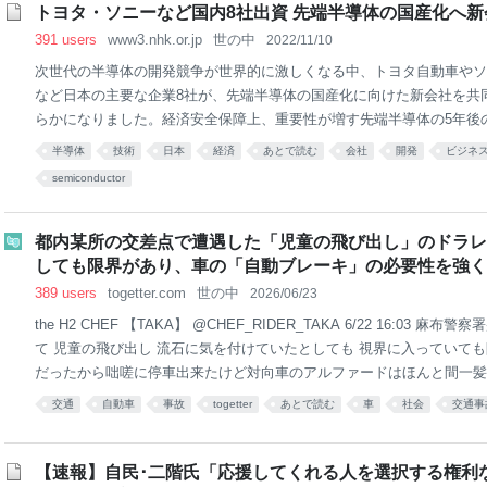
トヨタ・ソニーなど国内8社出資 先端半導体の国産化へ新会社
391 users
www3.nhk.or.jp
世の中
2022/11/10
次世代の半導体の開発競争が世界的に激しくなる中、トヨタ自動車やソ
など日本の主要な企業8社が、先端半導体の国産化に向けた新会社を共
らかになりました。経済安全保障上、重要性が増す先端半導体の5年後
にしています。 関係者によりますと新会社の名称は「Rapidus」で、 
半導体
技術
日本
経済
あとで読む
会社
開発
ビジネ
ンソー、 ▽ソニーグループ、 ▽NTT、 ▽NEC、 ▽ソフトバンク、 
semiconductor
ア、 ▽三菱UFJ銀行の8社が出資します。 新会社では、自動運転やAI
シティーなど大量のデータを瞬時に処理する分野に欠かせない先端半導
い、5年後の2027年をめどに量産化を目指します。 政府も研究開発拠点
都内某所の交差点で遭遇した「児童の飛び出し」のドラレ
0億円を補助することにしていて、近く、西村経済産業大臣が発表する
しても限界があり、車の「自動ブレーキ」の必要性を強く
導体をめぐっては
389 users
togetter.com
世の中
2026/06/23
the H2 CHEF 【TAKA】 @CHEF_RIDER_TAKA 6/22 16:03 
て 児童の飛び出し 流石に気を付けていたとしても 視界に入っていても限
だったから咄嗟に停車出来たけど対向車のアルファードはほんと間一髪
っと早めに押せばよかった #飛び出し #ドライブレコーダー pic.x.com/57x
交通
自動車
事故
togetter
あとで読む
車
社会
交通事
06-23 05:36:06
【速報】自民･二階氏「応援してくれる人を選択する権利