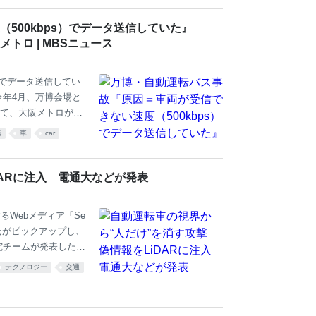
5a0yuOB 2023-0
500kbps）でデータ送信していた』
ロ | MBSニュース
）でデータ送信してい
今年4月、万博会場と
て、大阪メトロが原
者専用の駐車場と万博
転
車
car
すと、4月28日午
チの壁にぶつかってい
んでした。 運行する
DARに注入 電通大などが発表
原因を調べていまし
システムは、ネットワ
するWebメディア「Se
氏がピックアップし、
究チームが発表した論
onomous Vehicles Dr
テクノロジー
交通
ーザー光を物理的に照射
情報を注入するスプ
す。 自動運転車の知