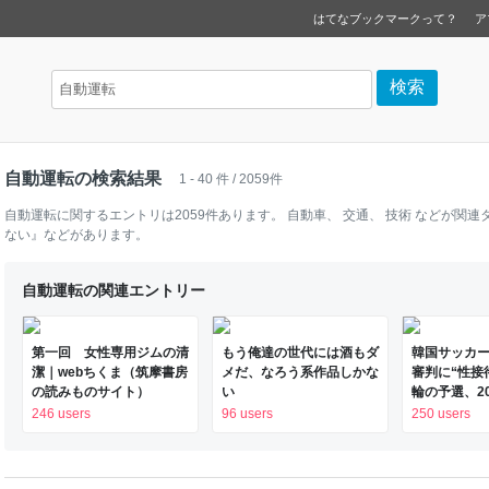
はてなブックマークって？
ア
自動運転の検索結果
1 - 40 件 / 2059件
自動運転
に関するエントリは
2059
件あります。
自動車
、
交通
、
技術
などが関連
ない』
などがあります。
自動運転の関連エントリー
第一回 女性専用ジムの清
もう俺達の世代には酒もダ
韓国サッカー
潔｜webちくま（筑摩書房
メだ、なろう系作品しかな
審判に“性接
の読みものサイト）
い
輪の予選、2
年間で10人余
246 users
96 users
250 users
報告書入手（T
DIG Powere
Yahoo!ニュ