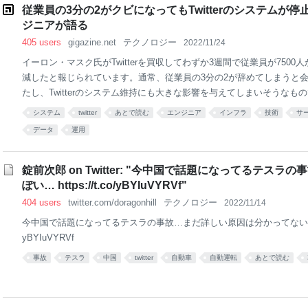
覚システムは、LiDARやカメラ、レーダーなどのセンサーを活用して
従業員の3分の2がクビになってもTwitterのシステムが停止
ーション制御
ジニアが語る
405 users
gigazine.net
テクノロジー
2022/11/24
イーロン・マスク氏がTwitterを買収してわずか3週間で従業員が7500人
減したと報じられています。通常、従業員の3分の2が辞めてしまうと
たし、Twitterのシステム維持にも大きな影響を与えてしまいそうなものです
事作成時点でも問題なく稼働を続けています。大規模な人員削減があってもT
システム
twitter
あとで読む
エンジニア
インフラ
技術
サ
ステムが維持されていた仕組みについて、Twitterのサイト信頼性エンジニ
データ
運用
めていたマシュー・テージョ氏が語っています。 Why Twitter Didn’t Go Dow
Twitter SRE https://matthewtejo.substack.com/p/why-twitter-didnt-g
氏は5年間にわたってTwitterのサイ
錠前次郎 on Twitter: "今中国で話題になってるテ
ぽい… https://t.co/yBYIuVYRVf"
404 users
twitter.com/doragonhill
テクノロジー
2022/11/14
今中国で話題になってるテスラの事故…まだ詳しい原因は分かってないっぽい… h
yBYIuVYRVf
事故
テスラ
中国
twitter
自動車
自動運転
あとで読む