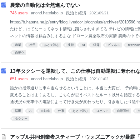
農業の自動化は全然進んでない
743 users
anond.hatelabo.jp
政治と経済
2021/09/21
https://b.hatena.ne.jp/entry/blog.livedoor.jp/dqnplus/archives/2
たけど、はてなーってネット情報に踊らされすぎてる テレビの情報は
ネットの情報は鵜呑みにするよな ドローン農薬散布の実情 農業の中で
ローンの利用が考えられているけれど その主な利用として期待されてる
農業
増田
あとで読む
技術
AI
経営
ビジネス
technol
ら小型ヘリとか小型飛行機みたいなのを使った農薬散布はあるんだけど
自動化
高いからあんまり進んでなかった ドローンになってそれが格安になっ
だけど実情はなかなか厳しい 安くなったといっても農薬散布できるぐ
なると100万とかになってきて 個人農家で買うには投資対効果がまだち
13年タクシーを運転して、この仕事は自動運転に奪われ
とかの単位で買えば良いって簡単にみんな思
651 users
anond.hatelabo.jp
政治と経済
2021/11/02
誰かの指示通りに車を走らせるということは、本当に大変だ。 予約時
変えることはよくあるし、こちらが思うベストなルート以外を指定する
通状況や乗車中の電話によって行き先が変わったり、引き返したり途中
ある。 コンビニに寄る、途中でもう一人を拾う、人や建物を探しながら
増田
AI
自動車
仕事
あとで読む
ロボット
自動運転
ず〇〇方面」とか、「前の車について行って」といった行き先不明の指
タクシー
指示が口頭で次々と飛んでくる。 乗客がタクシーの運転手に不満を持
コミュニケーションがうまくいかないときだ。 自動運転というと、走
行くが、最も難しいのは、こうした指示を理解することだと思う。 走
アップル共同創業者スティーブ・ウォズニアックが暴露「