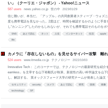
お客さんからだけではない。 これはタクシーに限らないけど、車とい
い」（クーリエ・ジャポン） - Yahoo!ニュース
くコントロールされている。 最も頻度が高いのが
587 users
news.yahoo.co.jp
世の中
2023/01/29
信じ難いが、本当だ。「アップル」の共同創業者スティーブ・ウォズニ
度も携帯電話を見なかった。2度ほど、時間を確認するかのように手首
し“カンニング”したのかもしれないが、それでも携帯電話そのものをポ
はなかった。 【画像】 若かりし頃のジョブズとウォズニアック 70年
SNS
あとで読む
ネット
人生
インターネット
生活
apple
初のパーソナルコンピュータを開発したとされ、スティーブ・ジョブズ
life
親友で、かつてSFだった世界を日常にした技術革新の立役者の一人。
まり携帯電話を見ずに過ごしたのだ。 「ボトルから直接飲むよ」と言
ウォズニアックは、物腰の柔らかな人物だ。 孤独で内気で、周囲に理
カメラに「存在しないもの」を見せるサイバー攻撃 離れ
たという彼は、人ごみが嫌いだ。大勢の人がいる場所は避けるという自
524 users
www.itmedia.co.jp
テクノロジー
2022/10/03
で一度だけ破ったことがある。それは、ミラノでコー
Innovative Tech： このコーナーでは、テクノロジーの最新研究を紹
eamless」を主宰する山下裕毅氏が執筆。新規性の高い科学論文を山
し、解説する。 英オックスフォード大学の研究チームが発表した論文「Signal I
cks against CCD Image Sensors」は、電波を使い、画像認識シ
セキュリティ
security
カメラ
あとで読む
研究
技術
画像
いものを見せる手法を提案した研究報告だ。任意の文字や画像などを離
technology
SF
システムに電波を送信することで、例えば真っ黒であるカメラフレーム
らせることもできる。 現在は、CMOS（Complementary Metal-Oxide-Se
D（Charge-Coupled Device）イメージセンサーという2つの主要