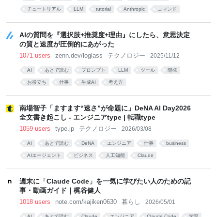
チュートリアル
LLM
tutorial
Anthropic
コマンド
AIの質問を『選択肢+推奨度+理由』にしたら、意思決定
の質と速度が圧倒的にあがった
1071 users
zenn.dev/loglass
テクノロジー
2025/11/12
AI
あとで読む
プロンプト
LLM
ツール
開発
お役立ち
仕事
生成AI
考え方
南場智子「ますます“速さ”が命題に」DeNA AI Day2026
全文書き起こし - エンジニアtype | 転職type
1059 users
type.jp
テクノロジー
2026/03/08
AI
あとで読む
DeNA
エンジニア
仕事
business
AIエージェント
ビジネス
人工知能
Claude
週末に「Claude Code」を一気に学びたい人のための記
事・動画ガイド｜梶谷健人
1018 users
note.com/kajiken0630
暮らし
2026/05/01
AI
あとで読む
Claude
エンジニア
Claude Code
学習