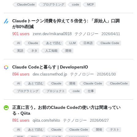
ClaudeCode
プログラミング
code
MCP
Claudeトークン消費を抑えて５倍使う: 「原始人」口調
が80%削減
901 users
zenn.dev/mikana0918
テクノロジー
2026/04/11
AI
Claude
あとで読む
LLM
日本語
Claude Code
英語
ネタ
人工知能
開発
Claude Codeと暮らす | DevelopersIO
894 users
dev.classmethod.jp
テクノロジー
2026/01/30
AI
あとで読む
Claude
開発
Claude Code
ClaudeCode
プログラミング
プロジェクト
code
仕事
正直に言う。お前のClaude Codeの使い方は間違ってい
る - Qiita
891 users
qiita.com/tehito
テクノロジー
2026/06/27
AI
あとで読む
Claude
Claude Code
開発
テスト