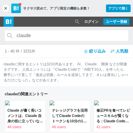
サクサク読めて、
アプリ限定の機能も多数！
アプリで開く
c
l
o
ログイン
ユーザー登録
s
e
絞り込み
人気順
1 - 40 件 / 3231件
claude
に関するエントリは
3231
件あります。
AI
、
Claude
、
開発
などが関連
タグです。 人気エントリには
『Claude Codeで「AI部下10人」を作ったら、
勝手にバグ直して「違反は切腹」ルールを追加してきて、オレは適当にしゃべ
るだけになった』
などがあります。
claudeの関連エントリー
Claude が書く長いコ
ナレッジグラフを活用
修正PRを食べてレビ
メントは、Claude 自
してClaude Codeの
ュースキルが賢くな
身の役に立っていなか
トークンを10分の1に
る：Claude Codeに
った
する
よる自己改善サイクル
46 users
46 users
41 users