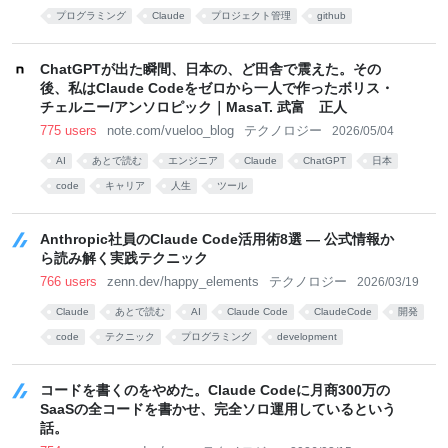
プログラミング
Claude
プロジェクト管理
github
ChatGPTが出た瞬間、日本の、ど田舎で震えた。その
後、私はClaude Codeをゼロから一人で作ったボリス・
チェルニー/アンソロピック｜MasaT. 武富 正人
775 users
note.com/vueloo_blog
テクノロジー
2026/05/04
AI
あとで読む
エンジニア
Claude
ChatGPT
日本
code
キャリア
人生
ツール
Anthropic社員のClaude Code活用術8選 — 公式情報か
ら読み解く実践テクニック
766 users
zenn.dev/happy_elements
テクノロジー
2026/03/19
Claude
あとで読む
AI
Claude Code
ClaudeCode
開発
code
テクニック
プログラミング
development
コードを書くのをやめた。Claude Codeに月商300万の
SaaSの全コードを書かせ、完全ソロ運用しているという
話。