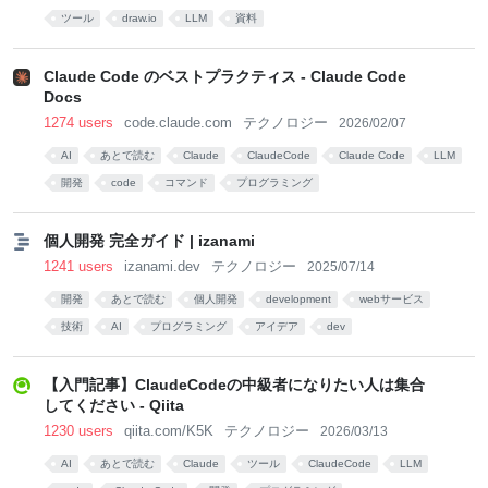
ツール
draw.io
LLM
資料
Claude Code のベストプラクティス - Claude Code
Docs
1274 users
code.claude.com
テクノロジー
2026/02/07
AI
あとで読む
Claude
ClaudeCode
Claude Code
LLM
開発
code
コマンド
プログラミング
個人開発 完全ガイド | izanami
1241 users
izanami.dev
テクノロジー
2025/07/14
開発
あとで読む
個人開発
development
webサービス
技術
AI
プログラミング
アイデア
dev
【入門記事】ClaudeCodeの中級者になりたい人は集合
してください - Qiita
1230 users
qiita.com/K5K
テクノロジー
2026/03/13
AI
あとで読む
Claude
ツール
ClaudeCode
LLM