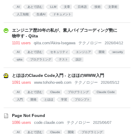
AI
あとで読む
LLM
文章
日本語
技術
文章術
人工知能
生成AI
ドキュメント
エンジニア歴20年の私が、素人バイブコーディング勢に
物申す - Qiita
1101 users
qiita.com/Akira-Isegawa
テクノロジー
2026/04/12
AI
あとで読む
セキュリティ
エンジニア
開発
security
qiita
プログラミング
テスト
設計
とほほのClaude Code入門 - とほほのWWW入門
1091 users
www.tohoho-web.com
テクノロジー
2026/05/12
AI
あとで読む
Claude
プログラミング
Claude Code
入門
開発
とほほ
学習
プロンプト
Page Not Found
1086 users
code.claude.com
テクノロジー
2025/06/07
AI
あとで読む
Claude
開発
プログラミング