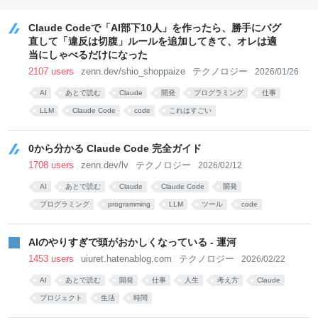
Claude Codeで「AI部下10人」を作ったら、勝手にバグ
直して「違反は切腹」ルールを追加してきて、オレは適
当にしゃべるだけになった
2107 users
zenn.dev/shio_shoppaize
テクノロジー
2026/01/26
AI
あとで読む
Claude
開発
プログラミング
仕事
LLM
Claude Code
code
これはすごい
0から分かる Claude Code 完全ガイド
1708 users
zenn.dev/lv
テクノロジー
2026/02/12
AI
あとで読む
Claude
Claude Code
開発
プログラミング
programming
LLM
ツール
code
AIのやりすぎで頭がおかしくなっている - 運河
1453 users
uiuret.hatenablog.com
テクノロジー
2026/02/22
AI
あとで読む
開発
仕事
人生
考え方
Claude
プロジェクト
生活
時間