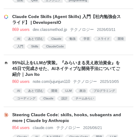
技術
Qiita
エンジニア
programming
Claude Code Skills (Agent Skills) 入門【社内勉強会ス
ライド】 | DevelopersIO
869 users
dev.classmethod.jp
テクノロジー
2026/03/11
AI
あとで読む
Claude
勉強
学習
スライド
開発
入門
Skills
ClaudeCode
95%以上をLLMが実装。『みらいまる見え政治資金』を
45日で完成させた、AIネイティブな開発手法についてご
紹介｜Jun Ito
860 users
note.com/jujunjun110
テクノロジー
2025/10/05
AI
あとで読む
開発
LLM
政治
プログラミング
コーディング
Claude
設計
チームみらい
Steering Claude Code: skills, hooks, subagents and
more | Claude by Anthropic
854 users
claude.com
テクノロジー
2026/06/21
Claude
AI
あとで読む
Claude Code
開発
LLM