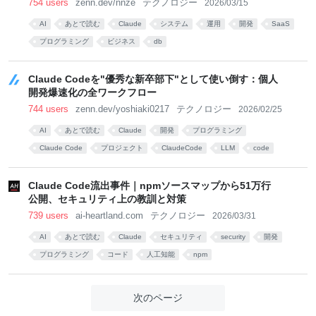
754 users
zenn.dev/nnze
テクノロジー
2026/03/15
AI
あとで読む
Claude
システム
運用
開発
SaaS
プログラミング
ビジネス
db
Claude Codeを"優秀な新卒部下"として使い倒す：個人
開発爆速化の全ワークフロー
744 users
zenn.dev/yoshiaki0217
テクノロジー
2026/02/25
AI
あとで読む
Claude
開発
プログラミング
Claude Code
プロジェクト
ClaudeCode
LLM
code
Claude Code流出事件｜npmソースマップから51万行
公開、セキュリティ上の教訓と対策
739 users
ai-heartland.com
テクノロジー
2026/03/31
AI
あとで読む
Claude
セキュリティ
security
開発
プログラミング
コード
人工知能
npm
次のページ