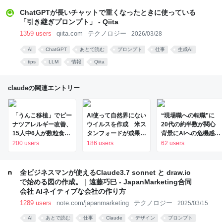
ChatGPTが長いチャットで重くなったときに使っている
「引き継ぎプロンプト」 - Qiita
1359 users
qiita.com
テクノロジー
2026/03/28
AI
ChatGPT
あとで読む
プロンプト
仕事
生成AI
tips
LLM
情報
Qiita
claudeの関連エントリー
「うんこ移植」でピー
AI使って自然界にない
“現場職への転職”に
ナツアレルギー改善、
ウイルスを作成 米ス
20代の約半数が関心
15人中6人が数粒食べ
タンフォードが成果発
背景にAIへの危機感 |
られるように ヒトの
表 - 日本経済新聞
NHKニュース
200 users
186 users
62 users
実証は初 Science系
列誌掲載
全ビジネスマンが使えるClaude3.7 sonnet と draw.io
で始める図の作成。｜遠藤巧巳 - JapanMarketing合同
会社 AIネイティブな会社の作り方
1289 users
note.com/japanmarketing
テクノロジー
2025/03/15
AI
あとで読む
仕事
Claude
デザイン
プロンプト