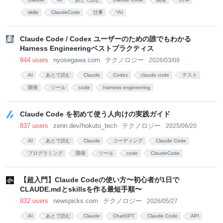
skills
ClaudeCode
仕事
*AI
Claude Code / Codex ユーザーのための誰でもわかる
Harness Engineeringベストプラクティス
844 users
nyosegawa.com
テクノロジー
2026/03/09
AI
あとで読む
Claude
Codex
claude code
テスト
開発
ツール
code
harness engineering
Claude Code を初めて使う人向けの実践ガイド
837 users
zenn.dev/hokuto_tech
テクノロジー
2025/06/20
AI
あとで読む
Claude
コーディング
Claude Code
プログラミング
開発
ツール
code
ClaudeCode
【超入門】Claude Codeの使い方〜初心者が1日で
CLAUDE.mdとskillsを作る最短手順〜
832 users
newspicks.com
テクノロジー
2026/05/27
AI
あとで読む
Claude
ChatGPT
Claude Code
API