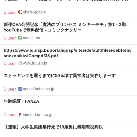
1 user
share.google
新作OVA公開記念「魔法のプリンセス ミンキーモモ」第1・2期、
YouTubeで無料配信 - コミックナタリー
1 user
natalie.mu
https://www.iq.usp.br/portaliqusp/sites/default/files/webform/
anexos/kiwiCompdf38.pdf
1 user
www.iq.usp.br
ストッキングを履くまでに50％壊す異常者は実在しまーす
1 user
anond.hatelabo.jp
年齢認証 - FANZA
1 user
video.dmm.co.jp
【速報】大学生集団暴行死で19歳男に無期懲役判決