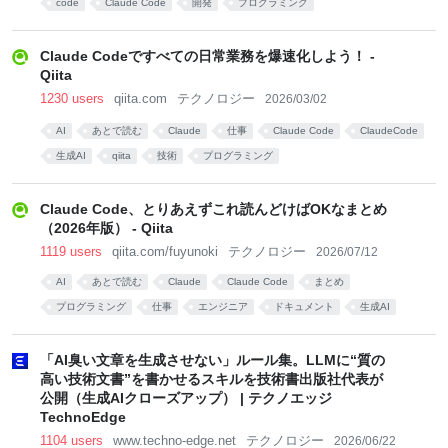
code
Claude Code
開発
プログラミング
Claude Codeですべての日常業務を爆速化しよう！ -
Qiita
1230 users
qiita.com
テクノロジー
2026/03/02
AI
あとで読む
Claude
仕事
Claude Code
ClaudeCode
生成AI
qiita
技術
プログラミング
Claude Code、とりあえずこれ読んどけばOKなまとめ
（2026年版） - Qiita
1119 users
qiita.com/fuyunoki
テクノロジー
2026/07/12
AI
あとで読む
Claude
Claude Code
まとめ
プログラミング
仕事
エンジニア
ドキュメント
生成AI
「AI臭い文章を生成させない」ルール集。LLMに“質の
高い技術文書”を書かせるスキルを技術書出版社代表が
公開（生成AIクローズアップ） | テクノエッジ
TechnoEdge
1104 users
www.techno-edge.net
テクノロジー
2026/06/22