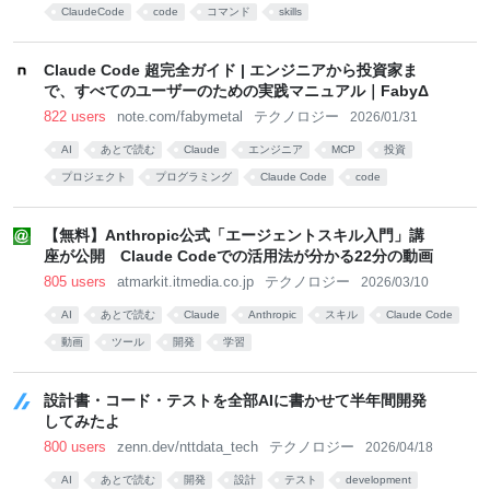
ClaudeCode
code
コマンド
skills
Claude Code 超完全ガイド | エンジニアから投資家ま
で、すべてのユーザーのための実践マニュアル｜FabyΔ
822 users
note.com/fabymetal
テクノロジー
2026/01/31
AI
あとで読む
Claude
エンジニア
MCP
投資
プロジェクト
プログラミング
Claude Code
code
【無料】Anthropic公式「エージェントスキル入門」講
座が公開 Claude Codeでの活用法が分かる22分の動画
805 users
atmarkit.itmedia.co.jp
テクノロジー
2026/03/10
AI
あとで読む
Claude
Anthropic
スキル
Claude Code
動画
ツール
開発
学習
設計書・コード・テストを全部AIに書かせて半年間開発
してみたよ
800 users
zenn.dev/nttdata_tech
テクノロジー
2026/04/18
AI
あとで読む
開発
設計
テスト
development