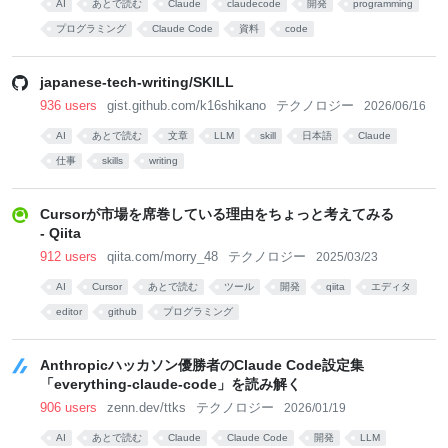
AI
あとで読む
Claude
claudecode
開発
programming
プログラミング
Claude Code
資料
code
japanese-tech-writing/SKILL
936 users
gist.github.com/k16shikano
テクノロジー
2026/06/16
AI
あとで読む
文章
LLM
skill
日本語
Claude
仕事
skills
writing
Cursorが市場を席巻している理由をちょっと考えてみる
- Qiita
912 users
qiita.com/morry_48
テクノロジー
2025/03/23
AI
Cursor
あとで読む
ツール
開発
qiita
エディタ
editor
github
プログラミング
Anthropicハッカソン優勝者のClaude Code設定集
「everything-claude-code」を読み解く
906 users
zenn.dev/ttks
テクノロジー
2026/01/19
AI
あとで読む
Claude
Claude Code
開発
LLM