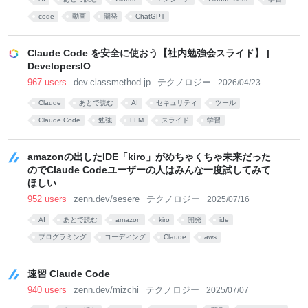
code
動画
開発
ChatGPT
Claude Code を安全に使おう【社内勉強会スライド】 |
DevelopersIO
967 users
dev.classmethod.jp
テクノロジー
2026/04/23
Claude
あとで読む
AI
セキュリティ
ツール
Claude Code
勉強
LLM
スライド
学習
amazonの出したIDE「kiro」がめちゃくちゃ未来だった
のでClaude Codeユーザーの人はみんな一度試してみて
ほしい
952 users
zenn.dev/sesere
テクノロジー
2025/07/16
AI
あとで読む
amazon
kiro
開発
ide
プログラミング
コーディング
Claude
aws
速習 Claude Code
940 users
zenn.dev/mizchi
テクノロジー
2025/07/07