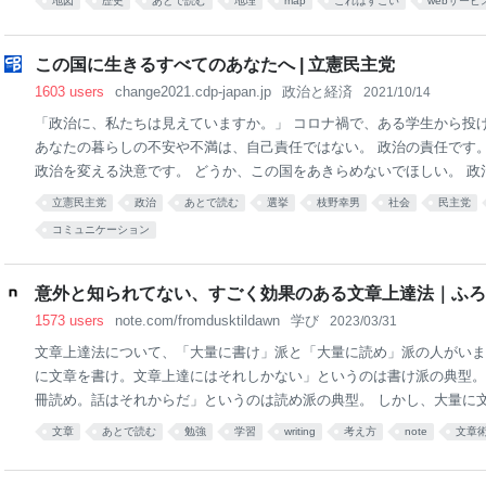
地図
歴史
あとで読む
地理
map
これはすごい
webサービ
の方の作成（□:DMさん） 簡易版 北海道｜ 青森県｜ 岩手県｜ 宮城県｜
｜ 埼玉県｜ 千葉県｜ 東京都｜ 神奈川県 新潟県｜ 富山県｜ 石川県｜ 
この国に生きるすべてのあなたへ | 立憲民主党
三重県｜ 滋賀県｜
1603 users
change2021.cdp-japan.jp
政治と経済
2021/10/14
「政治に、私たちは見えていますか。」 コロナ禍で、ある学生から投
あなたの暮らしの不安や不満は、自己責任ではない。 政治の責任です。
政治を変える決意です。 どうか、この国をあきらめないでほしい。 政
ない。 さまざまな立場のあなたに向けて 109のメッセージ送ります。
立憲民主党
政治
あとで読む
選挙
枝野幸男
社会
民主党
コミュニケーション
意外と知られてない、すごく効果のある文章上達法｜ふろ
1573 users
note.com/fromdusktildawn
学び
2023/03/31
文章上達法について、「大量に書け」派と「大量に読め」派の人がいま
に文章を書け。文章上達にはそれしかない」というのは書け派の典型。
冊読め。話はそれからだ」というのは読め派の典型。 しかし、大量に
文章の下手な人はたくさんいますし、 ラノベをたくさん読んだけど面
文章
あとで読む
勉強
学習
writing
考え方
note
文章
人もたくさんいます。 これはスキル全般に言えることで、 たとえば、
んでいるのに英語がいまいちな人なんて、いくらでもいます。 「量を