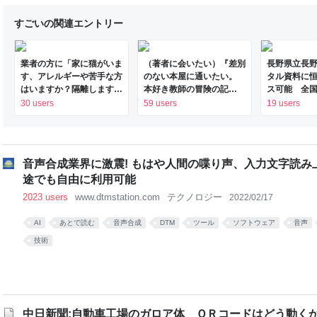
「トリーズの9画面法」とは 「トリーズの9画面法」を活用するメリット
法」を実践してみた 実践してみたら、アイデアをよりよくすることがで
すごいの関連エントリー
デアの質を簡単に高められる 勉強でも「
業者の方に「家に猫がいま
（著者に会いたい）『差別
長野県立長
す、アレルギーや苦手な方
のない本屋に通いたい。
タル資料に
はいますか？隔離します
本好き教師の冒険の記
ス可能 全
か？」と尋ねたら「厳選し
録』 仲川啓介さん：朝日
初｜信濃毎
30 users
59 users
19 users
ます」という返答が来た
新聞
ル 信州・
スサイト
音声合成業界に激震! もはや人間の喋り声、入力文字読み上
途でも自由に利用可能
2023 users
www.dtmstation.com
テクノロジー
2022/02/17
AI
あとで読む
音声合成
DTM
ツール
ソフトウェア
音声
技術
中日新聞:自動車工場のガロア体 ＱＲコードはどう動く