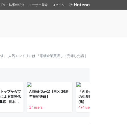
プリ・拡張の紹介
ユーザー登録
ログイン
す。 人気エントリには
『零細企業買収して売却した話｜
手トップから市
AI研修(Day1)【MIXI 26新
「AIを全員に配った組織」
Iによる業務代
卒技術研修】
の生産性が落ちるとき - 🐴
感 - 日本経
(馬)
17 users
474 users