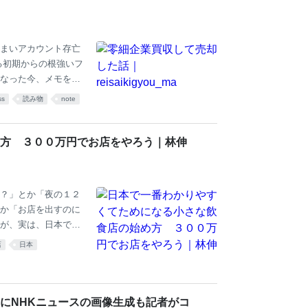
まいアカウント存亡
る初期からの根強いフ
なった今、メモを残
、今回のメモは二人分
ss
読み物
note
社に対しては、実は僕
いの言ってやってき
ケーススタディとして
方 ３００万円でお店をやろう｜林伸
て無数にあると思い
ある人もいるはず。そ
？」とか「夜の１２
か「お店を出すのに
が、実は、日本で
始められます。この
店
日本
でのことです。 ちな
僕１人だけなので、食品
し、焼き肉も刺身も
理者というのが必要で
にNHKニュースの画像生成も記者がコ