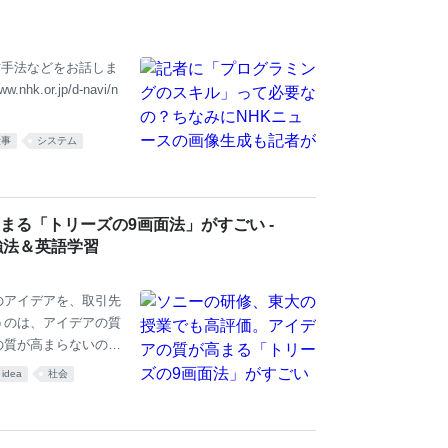
任者というのは、保
材手法などをお話しま
r.jp/d-navi/n
仕事
システム
る「トリーズの9画面法」がすごい -
強法＆英語学習
のアイデアを、取引先
うのは、アイデアの質
の質が高まらないの
方法とは、「トリー
idea
社会
の9画面法のやり方
 1. アイデアの3要
いと考えているから