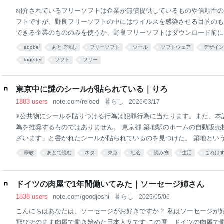
紹介されているフリーソフトは企業が無償提供しているものや信頼性の
フトですが、野良フリーソフトの中にはウイルスを感染させる目的のも
できる企業のもののみを使うか、野良フリーソフトはダウンロード前に
検索することをオススメします。
adobe
あとで読む
フリーソフト
ツール
ソフトウェア
デザイン
togetter
ソフト
フリー
東京中に謎のシールが貼られている｜りろ
1883 users
note.com/reloed
暮らし
2026/03/17
※公共物にシールを貼りつける行為は犯罪行為に当たります。また、本
為を推奨するものではありません。 東京都 築地駅のホームの自動販売
ざいます」と書かれたシールが貼られているのを見つけた。 築地とい
地駅は東京メトロ日比谷線が通るだけの小さな駅だ。シールを見かけた
宗教
あとで読む
ネタ
東京
社会
読み物
生活
これは
たしましてと思ってしまった。特に買ってはいないのだが。 数日後、
じシールを見つけた。京王井の頭線の近くだった。 もし、渋谷駅のシ
線の近くにあれば、東京メトロが独自に貼っているシールなのか、と思
ドイツの肉屋で1年間働いてみた｜ソーセージ姉さん
かし、京王線の近くにあるためそうとは考えづらい。 それに自販機の
1838 users
note.com/goodjoshi
暮らし
2025/05/06
となると、自販機の会社がシールを貼っているとも考えにくい。じゃあ
こんにちはあなたは、ソーセージがお好きですか？ 私はソーセージが
念のため自販機の会社に電話し、駅員さんにも訊いてみ
飛びそのまま肉屋で働き始めた日本人女です この度、ドイツの肉屋で