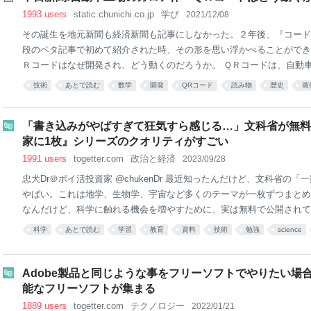
1993 users
static.chunichi.co.jp
学び
2021/12/08
その誕生を地元新聞も経済新聞も記事にしなかった。２年後、『コード
段のベタ記事で初めて紹介された時、その形を思い浮かべることができ
Ｒコードはなぜ開発され、どう動くのだろうか。 ＱＲコードは、自動
「世界標準の発明をしたい」という野心の微妙な混交の下、1990年代
技術
あとで読む
数学
開発
QRコード
読み物
歴史
画
グループの生産現場では、部品名と数量の記された物理的なカンバンが
る。そのデータ入力を自動化するバーコード（ＮＤコード）を開発したの
「書き込みがやばすぎて狂気すら感じる…」文科省が無料
生産台数、多様な車種・オプションに応えるため、部品も納入業者も急
家に1枚』シリーズのクオリティがすごい
字しか
1991 users
togetter.com
政治と経済
2023/09/28
忠犬Dr＠ポイ活投資家 @chukenDr 最近知ったんだけど、文科省の「
やばい。これは地学、生物学、宇宙など多くのテーマが一枚ずつまとめ
なんだけど、科学に触れる機会を増やすために、実は無料で公開されて
ティで誰でもダウンロードし放題なのは本当凄い。全家庭に届けぇ…。 pic.twi
科学
あとで読む
学習
教育
資料
技術
勉強
science
XBrjg3 2023-09-27 17:47:36
Adobe製品と同じような事をフリーソフトでやりたい場
能なフリーソフトが集まる
1889 users
togetter.com
テクノロジー
2022/01/21