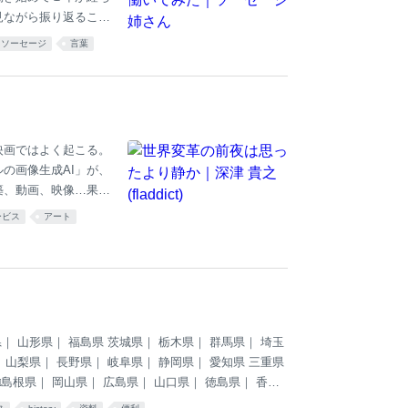
見ながら振り返ること
0字超え） また所々肉
ソーセージ
言葉
 それでもいいよと言
年5月初出勤2024年
たちがにこやかに迎え
ポーツ選手のようなぶ
らしい濃ゆい顔の作
映画ではよく起こる。
の画像生成AI」が、
築、動画、映像…果て
巻き込む、歴史的な
ービス
アート
えるようになる。念能
メルカリで悪魔の実が
、漫画やゲームのラ
。 Stable Di
スタディ Stabl
｜ 山形県｜ 福島県 茨城県｜ 栃木県｜ 群馬県｜ 埼玉
 山梨県｜ 長野県｜ 岐阜県｜ 静岡県｜ 愛知県 三重県
□島根県｜ 岡山県｜ 広島県｜ 山口県｜ 徳島県｜ 香川
 宮崎県｜ 鹿児島県｜ 沖縄県 □は外部リンク、リンク先