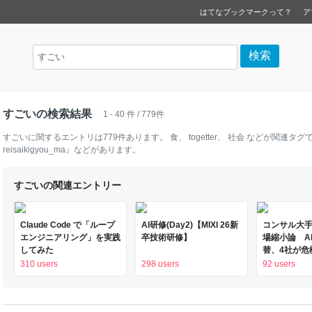
はてなブックマークって？
ア
すごいの検索結果
1 - 40 件 / 779件
すごい
に関するエントリは
779
件あります。
食
、
togetter
、
社会
などが関連タグで
reisaikigyou_ma』
などがあります。
すごいの関連エントリー
Claude Code で「ループ
AI研修(Day2)【MIXI 26新
コンサル大
エンジニアリング」を実践
卒技術研修】
場縮小論 A
してみた
替、4社が危機
済新聞
310 users
298 users
92 users