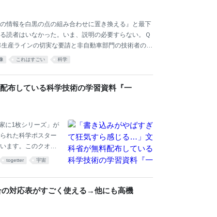
の情報を白黒の点の組み合わせに置き換える』と最下
る読者はいなかった。いま、説明の必要すらない。Ｑ
車生産ラインの切実な要請と非自動車部門の技術者の
前半の日本電装（現デンソー）で開発された。 トヨタ
像
これはすごい
科学
発注書、納品書として行き来することで在庫を管理す
がデンソーだ。 バブル全盛の1990年ごろ、空前の
配布している科学技術の学習資料『一
激に増え、ＮＤコードが限界を迎えていた。63桁の数
一家に1枚シリーズ」が
られた科学ポスター
います。このクオリ
tter.com/pfwO
togetter
宇宙
合の対応表がすごく使える→他にも高機