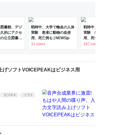
 「トリーズの9画面
きた！ 素朴なアイ
野図書館、デジ
戦時中、大学で輸血の人体
戦時中、大学で輸血の人体
恒久的にアクセ
実験 患者に動物の血使
実験 患者に動物の血使
国の公立図書館
用、死亡例も | NEWSjp
用、死亡例も
日新聞デジタ
31 users
187 users
長野県のニュー
げソフトVOICEPEAKはビジネス用
ビジネス
ソフト
か