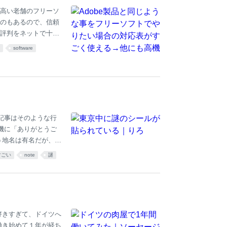
高い老舗のフリーソ
のもあるので、信頼
評判をネットで十分
software
記事はそのような行
機に「ありがとうご
う地名は有名だが、築
とき、思わずどうい
すごい
note
謎
渋谷駅でもまったく同
ールが東京メトロ銀座
っていただろう。し
会社も異なっている。
誰が貼ってるんだ。
好きすぎて、ドイツへ
働き始めて１年が経ち