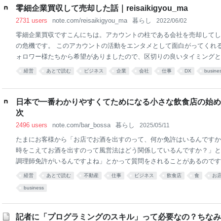
零細企業買収して売却した話｜reisaikigyou_ma
2731 users
note.com/reisaikigyou_ma
暮らし
2022/06/02
零細企業買収ですこんにちは。アカウントの柱である会社を売却してし
の危機です。 このアカウントの活動をエンタメとして面白がってくれ
ォロワー様たちから希望がありましたので、区切りの良いタイミングと
しておきます。 ちなみに、前回のDXnoteは私一人の作業メモですが
経営
あとで読む
ビジネス
企業
会社
仕事
DX
busine
の視点を合算しています。 このアカウントで情報提供していた対象会
ともう一人の友人で投資をしており、経営のもろもろも二人でやいのや
た案件なのでした。ということでそんな二人分のメモです、どうぞ。 
日本で一番わかりやすくてためになる小さな飲食店の始め
街中にある、どうやって生き延びてるかわからない、ちっちゃい会社っ
次
ます。 そういう会社を自分が回したらどうなるかな、と考えたことが
2496 users
note.com/bar_bossa
暮らし
2025/05/11
ういう方にピッタリなケーススタディかと思っていま
たまにお客様から「お店でお酒を出すのって、何か免許はいるんですか
時をこえてお酒を出すのって風営法はどう関係しているんですか？」と
調理師免許がいるんですよね」とかって質問をされることがあるのです
は、「食品衛生責任者」という資格を持っているだけで小さい飲食店は
経営
あとで読む
不動産
仕事
ビジネス
飲食店
食
お
「小さい」ですが、店内で店員の数とお客様を足してその数が３０人ま
business
みに、僕がやっているbar bossaは席数は１８席で、働いているのは
衛生責任者の資格だけで大丈夫です。これで２４時間、お酒も出せます
出せます。 店内での店員数とお客様の数が３０人以上の場合は防火管
記者に「プログラミングのスキル」って必要なの？ちなみ