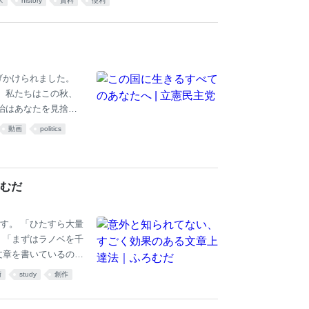
ス
history
資料
便利
 秋田県｜ 山形県｜ 福島県 茨城県｜ 栃木県｜ 群馬県
福井県｜ 山梨県｜ 長野県｜ 岐阜県｜ 静岡県｜ 愛知県
げかけられました。
 私たちはこの秋、
治はあなたを見捨て
動画
politics
むだ
す。 「ひたすら大量
 「まずはラノベを千
文章を書いているのに
白いラノベの書けない
術
study
創作
アメリカに二十年住
こなせば自ずと質に転