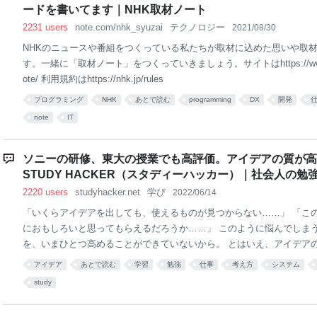
す。 どちらも講習を受けるだけです。テストもないです。 食品衛生責
ードを書いてます｜NHK取材ノート
健所に連絡して、「今度、飲食店を渋谷でやろうと思
2231 users
note.com/nhk_syuzai
テクノロジー
2021/08/30
NHKのニュースや番組をつくっている私たちが取材に込めた思いや取
す。一緒に「取材ノート」をつくっていきましょう。サイトはhttps://www.nhk.o
ote/ 利用規約はhttps://nhk.jp/rules
プログラミング
NHK
あとで読む
programming
DX
開発
note
IT
ソニーの研修、東大の授業でも高評価。アイデアの質が高ま
STUDY HACKER（スタディーハッカー）｜社会人の勉
2220 users
studyhacker.net
学び
2022/06/14
「いくらアイデアを出しても、使えるものが見つからない……」 「こ
におもしろいと思ってもらえるだろうか……」 このように悩んでしま
を、いまひとつ高めることができていないから。 とはいえ、アイデア
は、そうするための方法を単に知らないだけの話かもしれません。その
アイデア
あとで読む
学習
勉強
仕事
考え方
システム
ズの9画面法」。今回は、よりよいアイデアを生むのに役立つトリーズ
study
を、筆者の実践例もあわせてご紹介しましょう。 アイデアの質が低い理由
素がそろっていないから 2.「ベストなアイデア」でなければ意味がな