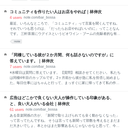
物件でも保証金１千万円とかって感じのすごい金額のこともあれば、私
鉄沿線ですごく駅から離れた物件なら敷金礼金２ヶ月づつなんてことも
あります。 その次は内装費がかかります。普通、ちゃんとした設計の先
コミュニティを作りたい人はお店をやれば｜林伸次
生に依頼すると、１店舗に１千万円かかると言われています。 コーヒー
4
users
note.com/bar_bossa
ハウス・ニシヤさんっていう有名店がありますが、そちらは内装外装で
最近、いろんなところで、「コミュニティ」って言葉を聞くんですね。
１千２百万円かかったそうですが、雑誌の撮影とかで１回５万円で貸し
それでいつも思うのは、「だったらお店やればいいのに」ってことなん
ていて月に２０万円の売り上げがあるそうです。 内装、安く、でもお洒
です。 三軒茶屋にウグイスというビオワイン・ブームの先駆者的な有名
落にしたい、という方、とにかくオススメなのは、三鷹バルの一瀬さん
なお店があるのはご存じですよね。 先日、そのオーナーの紺野さんにイ
note
です。「内装費に３００万
ンタビューしたのですが、ウグイスさん、３００万円で始めたそうなん
です。 はい、小さいお店で、自分たちでトンカン内装をする覚悟があれ
ば、都内のちょっと外した場所とか、ビルの３階とかで、３００万円あ
「同棲している彼が２か月間、何も話さないのですが」に
ればお店って始められるんです。 ３００万円って、今の人たちならクラ
答えています。｜林伸次
ウド・ファンディングで簡単に集められそうですよね。 さらに、「お酒
7
users
note.com/bar_bossa
を出すのに資格が必要」とか色々とみなさん誤解しているのですが、食
※水曜日は質問に答えています。 【質問】 相談させてください。 私たち
品衛生責任者っていうのをとって（たしか二日間の講習でとれます）、
は同棲4年目のカップルです。2ヶ月前から彼が急に私を拒否し始めまし
保健所に許可をもらえれば、日本って誰でも飲食店、始められるんで
た。毎日仕事にはちゃんと行って、まっすぐに家に帰ってきて私の作っ
す。 ※ ちなみに、「
たご飯をきっちり食べるのですが、私の話し掛けに一切答えなくなりま
した。すごく怒ってるようにも、悩んでるようにも見えます。でも私が
広告はどこかで良くない大人が操作している印象がある、
何を聞いても、何を誘っても何も答えてくれません。逆にキレたり怒っ
たりもすることも一切なく、ただただ一生懸命黙って、動かないでいま
と、良い大人がいる会社｜林伸次
す。 こんな時はどうしたらいいのでしょうか。彼が何か結論を出すのな
61
users
note.com/bar_bossa
らそれを待とうとは思うのですがなかなかで…。いっそのこと思わず笑
ある音楽関係の方が、「新聞で取り上げられても全く動かなくなった」
ってしまうようなことでも言って、笑わせてあげることができたら、彼
って言ってたんですね。 そうは言っても新聞って部数を考えるとまだま
も動きやすくなるのかなとか、私が怒ることで何か言いやすくなるのか
だ大きいでしょ、本とかはまだ影響あるんじゃないかなと思って、今度