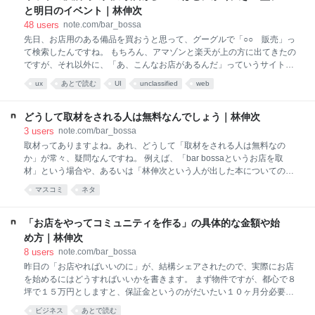
時を思い出しますと、「村上春樹が好き」ってあまり大声では言えない
と明日のイベント｜林伸次
雰囲気だったんです。 フィッツジェラルドやサリンジャーを読むけど、
48
users
note.com/bar_bossa
村上春樹も読むかなって感じで、すごく遠回しに言う必要があったんで
先日、お店用のある備品を買おうと思って、グーグルで「○○ 販売」っ
す。 わかりますよね。 でも村上春樹がずっと最前線で活躍して、海外で
て検索したんですね。 もちろん、アマゾンと楽天が上の方に出てきたの
も評価されたりすると、堂々と好きって言っても大丈夫という雰囲気に
ですが、それ以外に、「あ、こんなお店があるんだ」っていうサイトが
なります。 あるいは渋谷系って今みんな普通に語っていますが、当時、
あったんです。 そのお店をクリックしたところ、たぶんサイト運営者の
ux
あとで読む
UI
unclassified
web
僕くらいのちょっと
中に「飲食店で働いた経験者」がいるのでしょう、「そうそう、そうい
う使い勝手が知りたいんだよなあ」とか「そうそう、そういう消耗品は
安ければ安いほどいいんだよなあ」とかってことがすごくわかっている
どうして取材をされる人は無料なんでしょう｜林伸次
んです。 欲しかったものも見つかり、それをカートに入れて、決済のペ
3
users
note.com/bar_bossa
ージにいったところ、まあとにかく、すごくたくさんの僕の情報を入力
取材ってありますよね。あれ、どうして「取材をされる人は無料なの
しなきゃいけなくなってまして。 うちのお店の会社名、店舗名、僕の役
か」が常々、疑問なんですね。 例えば、「bar bossaというお店を取
職(そんなものないです)、住所も郵便番号から、メールアドレスも間違
材」という場合や、あるいは「林伸次という人が出した本についての取
いがないように２回、性別、僕の名前のカタカナのフリガナって感じ
材」であれば、すごく宣伝になるので、それが無料なのは当然だと思い
マスコミ
ネタ
で、とにかくたくさん入
ます。というか、むしろこちらから「お願いします」って感じです。 そ
ういうのではなくて、例えばこういう取材があるんですね（おもいっき
り作り話です）。 「今、アナログレコードが流行していますよね。今
「お店をやってコミュニティを作る」の具体的な金額や始
度、『なぜ若者の間でアナログレコードが流行しているか』っていう特
め方｜林伸次
集を考えていまして、是非、林さんにお話をうかがいたいのですが」 と
8
users
note.com/bar_bossa
かって感じで、メールとか電話があるんですね。 で、お店に来ていただ
昨日の「お店やればいいのに」が、結構シェアされたので、実際にお店
いて、１時間くらい「バーでレコードをかけていると、お客様からどう
を始めるにはどうすればいいかを書きます。 まず物件ですが、都心で８
いう反応をいただくか」とか、「どういう場所でアナログレコードを買
坪で１５万円としますと、保証金というのがだいたい１０ヶ月分必要
っているか」とか、「
で、１５０万円かかります。 これが新宿とか銀座とかになると、小さい
ビジネス
あとで読む