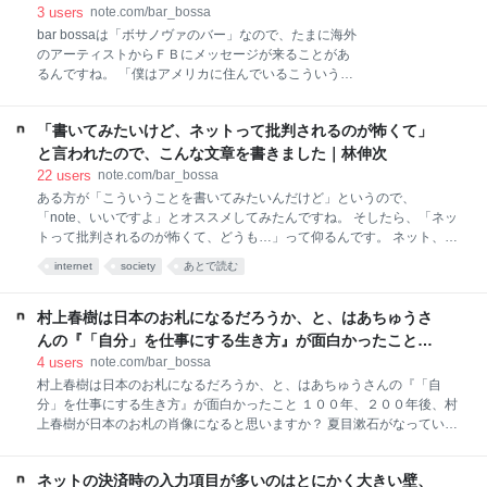
「駄作」があるんです。マンシーニ・ファンの方が読
3
users
note.com/bar_bossa
んでいたらイヤな気持ちになると思うので、具体的に
bar bossaは「ボサノヴァのバー」なので、たまに海外
「これ」とは書かないのですが、「ちょっと冒険した
のアーティストからＦＢにメッセージが来ることがあ
とき、新しいスタイルにトライしたとき」に、どうも
るんですね。 「僕はアメリカに住んでいるこういうア
失敗してしまうようなんです。 ※ 僕が好きな作曲家に
ーティストなんだけど、こういう音楽をやっていて
アントニオ・カルロス・ジョビンと この二人、実は
（YouTubeのリンク）、こういう経歴なんだけど、日
「駄作」がないんです。 これ、理由は、おそらくジョ
「書いてみたいけど、ネットって批判されるのが怖くて」
本で演奏できる機会があれば、連絡ください」 で、
ビンもバカラックも、「今流行っている新しいスタイ
「お、結構いいなあ」とか思ったりはすることはある
と言われたので、こんな文章を書きました｜林伸次
ルにあまりトライしなかったから」だと思います。 ジ
のですが、そういう海外アーティスト、どういうビザ
22
users
note.com/bar_bossa
ョビンが電子ピアノ
を用意して、どういう手続きが必要で、とかが全くわ
ある方が「こういうことを書いてみたいんだけど」というので、
からないんですね。 そういう情報、本にして出版する
「note、いいですよ」とオススメしてみたんですね。 そしたら、「ネッ
のは難しいけど、noteで１万字弱くらいで解説して、
トって批判されるのが怖くて、どうも…」って仰るんです。 ネット、目
１０００円で売ったら、買う人いると思うんですね。
立つことを書いたり、新しい意見を書いたりすると、批判されますよ
internet
society
あとで読む
あるいは海外旅行をしてて、すごく美味しいワインや
ね。 あなたは批判されたことありますか？ 初めて誰かに批判されたと
ビール、あるいはハムやケーキのような加工食品をみ
き、すごく傷つきましたよね。 僕が一番最初に批判されたのは、ブログ
つけるとき、ありますよね。 それってどうやったら輸
を始めたばかりのとき、コメント欄に「いい内容だけど、句読点が多す
村上春樹は日本のお札になるだろうか、と、はあちゅうさ
入できるのかなあってたまに思うんですね。 日本で絶
ぎです」みたいなことを書かれたんです。 まあそこまで上から目線で書
んの『「自分」を仕事にする生き方』が面白かったこと｜
対に
けるということは、出版関係とか研究者のような「専門家」だったので
林伸次
4
users
note.com/bar_bossa
しょう。 でもこれ、すごく落ち込みました。そのときは、僕の友人たち
村上春樹は日本のお札になるだろうか、と、はあちゅうさんの『「自
がコメント欄で僕の文章を擁護してくれまして、ああ、友人って大切だ
分」を仕事にする生き方』が面白かったこと １００年、２００年後、村
なあって痛感しました。 →ちなみにその時からネットで誰か友人がひと
上春樹が日本のお札の肖像になると思いますか？ 夏目漱石がなっている
りで困っていると、出き
わけだから十分ありえますよね。司馬遼太郎や宮崎駿よりは可能性が高
そうです。 僕、１８歳の頃に『ノルウェイの森』が大ヒットしたんです
ネットの決済時の入力項目が多いのはとにかく大きい壁、
ね。その頃、まあとにかく周りの全員が読んでいたんです。 で、その当