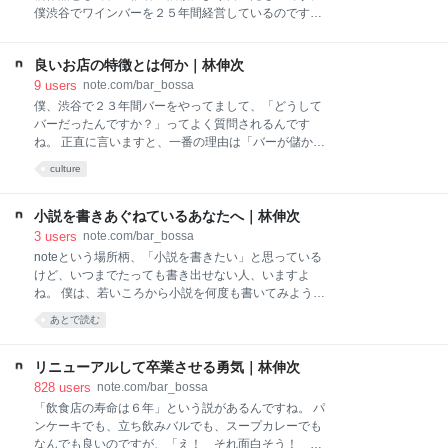
れで２４時間、お酒も出せますし、焼き肉も刺身も出
僕渋谷でワインバーを２５年間経営しているのです
せます。 店内での店員数とお客様の数が３０人以上の
が、先日、外国人のお客様が来店しまして、「ボトル
場合は防火管理者というのが必要です。 どちらも講習
でフルボディの赤ワインがほしい」と注文されたの
を受けるだけです。テストもないです。 食品衛生責任
良いお店の特徴とは何か｜林伸次
で、何本か持っていって、「こちらがカベルネソーヴ
者というのは、保健所に連絡して、「今度、飲食店を
ィニヨンで６６００円で、こちらが」って説明してい
9
users
note.com/bar_bossa
渋谷でやろうと思
ると、その方たちが「ふふふ」って笑うんです。理由
僕、渋谷で２３年間バーをやってまして、「どうして
はわかりますか？ すごく安いからなんです。僕たち
バーだったんですか？」ってよく質問されるんです
が外国のすごく物価が安いところに行って、食事をし
ね。 正直に言いますと、一番の理由は「バーが儲かる
てお腹いっぱいになって二人でお会計が１０００円と
から」なんです。お客様の単価が他の業態と比べて全
culture
かって言われたら、「安ー！」って笑ってしまうこと
然違うんです。 例えばカフェだとコーヒー一杯５００
ってありますよね。あれと同じなんです。ほんと日
円でずっといられちゃいますよね。バーだと普通は
本、安くなりましたよね。まあでも安くなったからこ
２、３杯は飲むし一杯１０００円とかなので、ちょっ
小説を書きあぐねているあなたへ｜林伸次
そ、いろんなお客様との出会いが増えました。 コロナ
とつまんで、２人で６０００～７０００円って感じな
3
users
note.com/bar_bossa
後、外国人のお客様すごく増えたんですね。先日は東
んです。 そしてやっぱり、すごくお金を使ってくれる
noteという場所柄、「小説を書きたい」と思っている
南アジアの方だろうなあって
方がたまにいらっしゃるんですね。うちだと例えば４
けど、いつまでたっても書き出せない人、いますよ
人でご来店して２、３万円のワインのボトルを２本頼
ね。 僕は、若いころから小説を何度も書いてみようと
んでチーズと生ハムをお出しして、６万円くらいにな
したのですが、どうも途中で挫折してしまうんです
あとで読む
るんです。 そういうことが、他の業態ではあまりない
ね。 もういろんな設定の物語を、いろんな風に書いた
んです。レストランとかではもちろんそのくらいのお
の、すごくたくさんあったんです。でも、生まれつき
料理はありますが、優秀なシェフやソムリエを雇わな
飽きっぽいのか、どうも途中で投げ出してしまうんで
リニューアルして卒業させる勇気｜林伸次
きゃいけないし、大きなキッチンも必要ですよね。コ
す。 ある日、「じゃあ超短編で良いから、とりあえず
828
users
note.com/bar_bossa
ストがかかるんです。 でもバ
書いて発表してみよう」って思って、ツイッターの時
「飲食店の寿命は６年」という説があるんですね。 パ
には「毎日」、ＦＢやnoteに移ってからは「１週間に
ンケーキでも、立ち飲みバルでも、スープカレーでも
１本必ずフィクションを書く」って決めて、発表して
なんでも良いのですが、「え！ それ面白そう！ 行