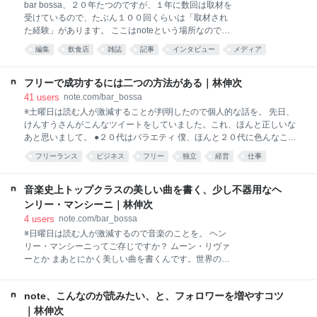
か。 １日に１００人のお客様が必要なんです。 席、ちょっとつめて、１
bar bossa、２０年たつのですが、１年に数回は取材を
４席くらいでしょうか。６回転必要です。 ２人用や４人用のテーブルに
受けているので、たぶん１００回くらいは「取材され
おひとり様が座ることもカフェの場合は多いから、テーブル単位で考え
た経験」があります。 ここはnoteという場所なので、
ると１０回転くらい必要です。 カフェで１０回転ってまず無理です。と
ライターの方、編集の方、すごくたくさんいますよ
編集
飲食店
雑誌
記事
インタビュー
メディア
いうのは、おひとり
ね。 ですので、「飲食店の取材をするライターや編
あとで読む
集」の方に、「できれば、こういうことをしてもらえ
たら、取材がスムーズに進みますよ」という文章を書
フリーで成功するには二つの方法がある｜林伸次
きます。 ①どういう特集やコンセプトの記事なのか、
41
users
note.com/bar_bossa
読者層はどのあたりなのか、いつ発売発表される記事
※土曜日は読む人が激減することが判明したので個人的な話を。 先日、
なのか、他のお店はどういうお店が掲載されているの
けんすうさんがこんなツイートをしていました。これ、ほんと正しいな
か具体的に教えて欲しい。 「あのお店とあのお店が出
あと思いまして。 ●２０代はバラエティ 僕、ほんと２０代に色んなこと
てるんだ。じゃああまりワインはかぶらないように、
をやったんですね。レコード屋で働いたり、ブラジルレストランで働い
フリーランス
ビジネス
フリー
独立
経営
仕事
うちはボルドーワインを紹介しようかな」とか 「４０
たり、ロンドン行ったり、ブラジル行ったり、お店始めたり、まあ色ん
代や５０代がターゲット層なんだ。じゃあ、高いグラ
あとで読む
なことをやって「今」があると思います。 ●３０代はスペシャリティ
ッパやシングルモルトなんかを紹介しようかな」とか
僕、実は、３０代に何をやったか、ほとんど覚えていないんです。もう
音楽史上トップクラスの美しい曲を書く、少し不器用なヘ
「８月に発表されるんだ。じゃあ涼しそうなミントを
とにかくお店が忙しくて、さらにブラジルからレコードを輸入してイン
ンリー・マンシーニ｜林伸次
使ったのと
ターネットで売るというビジネスも始めたので、とにかく忙しかったん
4
users
note.com/bar_bossa
です。 まあでもその３０代の時に「お店ってどういうことなんだろ
※日曜日は読む人が激減するので音楽のことを。 ヘン
う？」ってずっと考えて、僕なりに「お店の専門家」になったんだと思
リー・マンシーニってご存じですか？ ムーン・リヴァ
います。 ●４０代はオリジナリティ ３０代の頃から「音楽ライター」み
ーとか まあとにかく美しい曲を書くんです。世界の音
たいなことはやってまし
楽史で、美しいメロディを書く作曲家トップ１０に入
るのは間違いないと思います。一時、この人にはまっ
note、こんなのが読みたい、と、フォロワーを増やすコツ
てしまって、マンシーニのレコードを一生懸命、集め
たことがあったんですね。 そしたらですね、たまに
｜林伸次