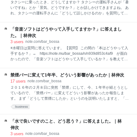
す。 ●フジモトマサル『長めのいい部屋』 フジモトマサルさんは全作大
タクシーに乗ったとき、どうしてますか？ タクシーの運転手さんが「暑
好きなのですが、やっぱりこれが最高傑作だと思います。「シロクマが
いですね」とか「景気、どうですか？」とか話しかけてきますよね。 あ
ペンギンのことを好き」という設定なだけで、どうしてこんなに面白く
れ、タクシーの運転手さんに「どうして話しかけるのか」を質問してみ
なるんだろうって、本当に色んな発見があるマンガです。 ●谷川俊太郎
たところ、「個室で、１対１なので、何かトラブルが起こらないよう
『夜中に台所
に、話しかけておいて、親しい空気を作っておく」というのが一番のね
「音楽ソフトはどうやって入手してますか？」に答えまし
らいだそうです。 さて、それに対して、「話しかけないで」と表現する
には、「寝る」か「携帯電話を取り出して、何か作業を始める」という
た。｜林伸次
のをすると、まずタクシーの運転手の方は話すのをやめてくれます。 ち
3
users
note.com/bar_bossa
なみに、僕は、「あ、この運転手さん、話好きなんだ。でも天気の話ば
※水曜日は質問に答えています。 【質問】 この間の「本はどうやって入
かりだとつまんないなあ」と感じたら、こうやって切り出します。 「今
手するか？」→ https://note.mu/bar_bossa/n/n939d853c4af9 が面白
まで、一番困ったことって何ですか？」 これは本当に面白い答えが返っ
かったので、「音楽ソフトはどうやって入手しているか？」を教えても
てきます。「え！ 本当にそんなお客さん、いるの？」っていう、すご
らえますか。あと「ジャケ買い」ってしますか？（カウンターで聞いた
く「困った経験」を教え
質問です） 【答え】 まず「新譜のチェック」ですが、ツイッターで何人
禁煙バーに変えて1年半、どういう影響があったか｜林伸次
かそういう「新譜でこれが良かった」っていうのをツイートしてくれる
人がいて、その人達のセンスを信頼しているので、YouTubeとかで試聴
17
users
note.com/bar_bossa
して、良ければ後でＣＤ店に行って買います。 あとラティーナとイント
２０１６年の２月８日に突然「禁煙」にして、今、１年半が経とうとし
キシケイトという音楽雑誌に、たまに原稿を書いているので、その２誌
ているので、「禁煙バー」に変えてどういう影響があったか報告しま
が毎月届くんですね。それをチェックして、良さそうだったらYouTube
す。 まず「どうして禁煙にしたか」というのを説明いたしますと、「隣
でチェックして、良ければ後でＣＤ店に行って買います。 ＣＤはアマゾ
でタバコを吸っているのが嫌で帰ってしまう」というお客様がはっきり
business
ンではあまり買いません。という
と増えてきたのと、「bar bossaは喫煙可能だから行かない」というケー
スをよく耳にするようになったからです。 それでもう思い切って禁煙に
したのですが、僕が気になっていたのは禁煙にしたら「愛煙家の常連さ
「水で良いですのこと、どう思う？」に答えました。｜林
んが離れる」のと「売り上げが落ちる」ということでした。 この「愛煙
伸次
家の常連さんが離れる」に関しては、あらかじめ何人かの愛煙家のお客
3
users
note.com/bar_bossa