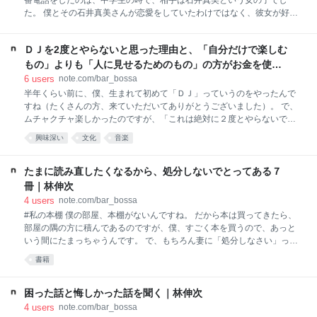
番電話をしたのは、中学生の時で、相手は石井真美という女の子でし
を立ち上げてたら、そこで書いたはずだし、そのプラットフ
た。 僕とその石井真美さんが恋愛をしていたわけではなく、彼女が好き
な男子が僕の友人で、僕が好きな女子が彼女の友人だったから、情報交
換をしょっちゅうしていた、というわけです。 長いときは一日に３時間
ＤＪを2度とやらないと思った理由と、「自分だけで楽しむ
や４時間も彼女と話していたので、ほんと、いったい何を話していたの
か、とにかくすごく長い時間、彼女と電話をしていたはずです。 ※ その
もの」よりも「人に見せるためのもの」の方がお金を使う
次に電話をたくさんしたのは、高校生の時で、その女子の名前はごめん
こと｜林伸次
6
users
note.com/bar_bossa
なさい、忘れてしまったのですが、その彼女の友人の女子のことを僕が
半年くらい前に、僕、生まれて初めて「ＤＪ」っていうのをやったんで
好きで、色々と教えてもらっていたように思います。 その電話をしてい
すね（たくさんの方、来ていただいてありがとうございました）。 で、
た彼女は、とにかくＴＭネットワークが大好きで、何度も聞くようにと
ムチャクチャ楽しかったのですが、「これは絶対に２度とやらないでお
すすめられて、ＴＭネットワークの『セルフコントロール』という歌が
こう」って思いました。 ＤＪをやってると、「ああ、こういう曲がみん
興味深い
文化
音楽
歌えるようになったのを
な盛り上がるんだ」とかっていうのがすごくリアルに伝わるんですね。
そしたら、「だったらあの曲なんかかけたらムチャクチャ、ドカーン！
って感じで盛り上がるのになあ。今度ＤＪやるときはあのレコードとあ
たまに読み直したくなるから、処分しないでとってある７
のレコードを買わなきゃなあ」ってことを現場で感じ始めたんです。
冊｜林伸次
僕、以前、ボッサ・レコードという「ブラジルから中古レコードを輸入
4
users
note.com/bar_bossa
して販売するというネットレコード店」っていうのをやってたんです
#私の本棚 僕の部屋、本棚がないんですね。 だから本は買ってきたら、
ね。 で、エリス・レジーナとジョルジ・ベンっていうアーティストがす
部屋の隅の方に積んであるのですが、僕、すごく本を買うので、あっと
ごく人気があったんです。もちろん僕もカッコいいのはわかるけど、１
いう間にたまっちゃうんです。 で、もちろん妻に「処分しなさい」って
枚４、５千円、モノによって
定期的に叱られるんですね。 だから、買っては読んで、捨てたり売った
書籍
り、誰かにあげたりして、とにかく処分してしまうんです。 だから基本
的に「僕の蔵書」ってないんです。 でも、「これは手元に置いといて、
たまに読みなおしたいな」って思う本が、数冊あるんですね。 で、それ
困った話と悔しかった話を聞く｜林伸次
は、さすがに保存してあるんです。 その本のタイトルを今回は書きま
4
users
note.com/bar_bossa