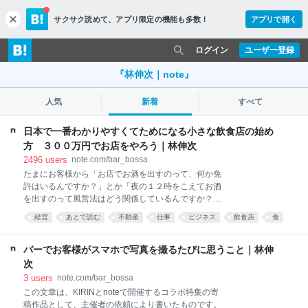
サクサク読めて、
アプリ限定の機能も多数！
アプリで開く
c
l
o
ログイン
ユーザー登録
s
e
『林伸次｜note』
人気
新着
すべて
日本で一番わかりやすくてためになる小さな飲食店の始め
方 ３００万円でお店をやろう｜林伸次
2496
users
note.com/bar_bossa
たまにお客様から「お店でお酒を出すのって、何か免
許はいるんですか？」とか「夜の１２時をこえてお酒
を出すのって風営法はどう関係しているんですか？」
とか「お店を出すのに調理師免許がいるんですよね」
経営
あとで読む
不動産
仕事
ビジネス
飲食店
食
とかって質問をされることがあるのですが、実は、日
お店
日本
business
本では、「食品衛生責任者」という資格を持っている
だけで小さい飲食店は始められます。この「小さい」
バーでお客様がスマホで写真を撮るたびに思うこと｜林伸
ですが、店内で店員の数とお客様を足してその数が３
次
０人までのことです。 ちなみに、僕がやっているbar
3
users
note.com/bar_bossa
bossaは席数は１８席で、働いているのは僕１人だけ
この文章は、KIRINとnoteで開催するコラボ特集の寄
なので、食品衛生責任者の資格だけで大丈夫です。こ
稿作品として、主催者の依頼により書いたものです。