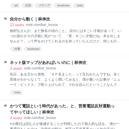
なとか思うのですが、どうもできません。何か良い方法はないでしょう
は出版関係の人に聞いてみたら、「ほんとダメです。広告で動くのは健
ad
広告
メディア
business
note
か？ 【答え】 同棲４
康とかシニア世代向けの本だけ」ってことなんです。 「じゃあテレビ
は？」って聞いてみたら、「テレビも、すごく影響力がある人が心から
面白かったって言ってくれたら動くけど、広告だなって感じの露出の仕
自分から動く｜林伸次
方だとほとんど動かない」ということらしいんです。 それで、いろんな
13
users
note.com/bar_bossa
業界の方に聞いてみると、もうマスメディアで商品を露出させて、それ
穂村弘さんが、まだ無名の頃のこと。 自分にはすごい才能があって、い
で消費者に「これ、買いたい！」って思わせるのって、かなり難しいら
つか誰かがその才能に気がついて、「君、すごい才能だね。本を出しま
しいんです。 ある食品会社の方によると、「商品を思い出してもらうた
せんか？」って声をかけてくれるのを待っていたんだけど、何にも行動
め」にテレビの広告は出しているそうです。「あ、そういえばそういう
してなくて、そんな奇跡が起きるわけもなく、それで、自費出版で本を
仕事
business
商品もあったよな」って心の
出した。その本を高橋源一郎が読んでくれて、大絶賛してくれて、そこ
から自分のキャリアが始まった。自分の方から行動しないと、神様は気
づいてくれない。というようなことを書いていたんですね（うろ覚えで
ネット版マップがあればいいのに｜林伸次
す。細かいところ間違ってたらごめんなさい）。 こういう、「自分はす
3
users
note.com/bar_bossa
ごい才能があるから、いつか誰かがそれに気がついて、向こうから、
先日、ある方から突然、「ＮＰ見ました」って言われたんですね。全く
『君、すごい才能だね。作品にしませんか』って言ってくるはずだ」っ
意味がわからなくて、よくよく聞いてみると、僕が書いた記事が「ニュ
て思いこんでしまうことってよくありますよね。 そんなことってめった
ース・ピックス」で取り上げられて、それを読んだということなんで
にないんですよね。 益田ミリも、無名の頃、すごく営業したらしいんで
す。 僕、携帯電話を持っていないので、そういうこと、本気で知らない
note
す。 色んな出版社に連絡し
んです。 ネットは自宅のＰＣで、cakesと、noteのTLとおすすめを読む
のと、ツイッターをチェックするのと、YouTubeを見るだけなので、ほ
んと、ネット事情はうといんですね。 ※ 先日、最所あさみさんが、こう
かつて電話という時代があった、と、営業電話反対運動っ
いう記事を書いて、すごくシェアされていましたよね。 これの「ネット
てやってほしい｜林伸次
版」を誰か作ってほしいなって思うんです。 例えば僕、cakesで連載し
3
users
note.com/bar_bossa
ているのは、加藤貞顕さんが、bar bossaの１０年前からの常連で、たま
※土曜日は読む人が激減することが判明したので個人的な話を。 僕が一
たま声をかけてくれたからなんです。 加藤さんが違うプラットフォーム