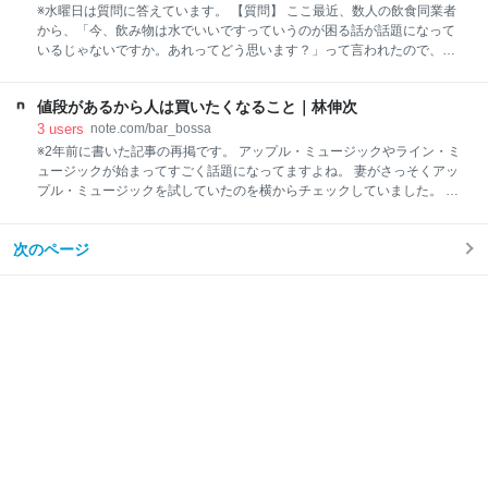
様に「もしbar bossaが禁煙にしたらどうします？」って質問してみたん
※水曜日は質問に答えています。 【質問】 ここ最近、数人の飲食同業者
ですね。 そしたら「今はどこでもそうだから大丈夫。吸いたくなったら
から、「今、飲み物は水でいいですっていうのが困る話が話題になって
外に吸いに行く」って仰ってくれたんです。 で、結果としてはそうして
いるじゃないですか。あれってどう思います？」って言われたので、そ
くれ
の質問に答えます。 【答え】 まず「昔はそういうお客様や、そういう問
題ってめったになかったのに、どうして最近はそういうケースが多いの
値段があるから人は買いたくなること｜林伸次
か」という問題について考えます。 これは「年長者が若い人に教えない
から」、これが一番の原因だと思います。 僕がバーテンダー修行を始め
3
users
note.com/bar_bossa
た２２年前は、会社の上司とかが若い人を連れてきて、 「バーはね、チ
※2年前に書いた記事の再掲です。 アップル・ミュージックやライン・ミ
ャージって言うのがあるから。ほら、何にも頼んでいないのに今、お通
ュージックが始まってすごく話題になってますよね。 妻がさっそくアッ
しが出てきただろ。これがこういうお店では５００円くらいするから。
プル・ミュージックを試していたのを横からチェックしていました。 ア
まあ銀座だったら２０００円くらいかな。 で、注文は『ウイスキーの水
ップル・ミュージックって、その人の音楽の好みをどんどん学んでいく
割り』っておまえが言うだろ。で、『ウイスキーは何にしますか？』っ
らしくて、「じゃあこの曲好きでしょ」って感じで今まで知らなかった
て聞かれたら『何
次のページ
音楽をたくさん勧めてくれるみたいなんです。 で、僕も横で聞いてた
ら、「この曲、誰なの？ へえ、このアーティスト、こんな感じだった
んだ。良いねえ」ってことが結構あって、「これすごい便利だね。これ
で全ての曲が聞けるようになったらもうＣＤなくなっちゃうね」なんて
話をしていました。 ３ヶ月だけお試し無料期間らしくて「それ終わって
も続けて支払うの？」って妻に聞いたら「うーん、やめちゃうかな」っ
て言うんです。 「どうして？」って聞くと、「やっぱりこういう聞き方
はしないかも。若い人