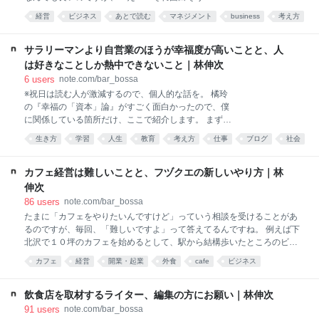
みるということにしました。 これ、ツイッターの時は
ってみよう！」って思われて、みんなが通ってくれる
経営
ビジネス
あとで読む
マネジメント
business
考え方
すごく評判が悪かったり、ＦＢの時も「あれがなけれ
のって６年くらいが限度なんです。 まあ６年くらい経
ば良いのに」とかって言われたりしたのですが、まあ
note
社会
食
店
ってしまえば、「ああ、そういうの流行ってたよね。
そういう陰口は気にしないで、とにかく書き続けたん
なんか懐かしいなあ」って気持ちになるんです。 それ
サラリーマンより自営業のほうが幸福度が高いことと、人
ですね。 でも、駄作でも凡作でも何でも「とにかく発
で大手の飲食の会社では、大体そのくらいでお金がま
は好きなことしか熱中できないこと｜林伸次
表する」ってことに
わるように計算して、「じゃあ次は○○海産かな」とか
6
users
note.com/bar_bossa
「○○農場とかどうかな」とかって感じで、お店を潰し
※祝日は読む人が激減するので、個人的な話を。 橘玲
ては新しくしてっていうのを繰り返すんですね。 僕た
の『幸福の「資本」論』がすごく面白かったので、僕
ちのような小さいお店は、資金的な余裕もないし、例
に関係している箇所だけ、ここで紹介します。 まず、
えばフレンチでしか修行をしていないので、突然和食
サラリーマンより、自営業の方が「幸福度」が高いそ
をやろうなんてことも出来なくて、まああまり潰して
生き方
学習
人生
教育
考え方
仕事
ブログ
社会
うです。 これ、自営業の方が、「やりがい」があった
新しいお店を、なんてことは出来ません。 それでま
り「自分が好きなことができる」だけではなく、「時
あ、ちょっとづつ「売り上げ」が減って、「まあここ
間（いつどれだけ働くか）」と「人間関係（誰と働く
カフェ経営は難しいことと、フヅクエの新しいやり方｜林
らで閉めようか」って
か）」を選べるから、なのだそうです。 人間は「親し
伸次
い人との死別」より、ずっと続く小さな苦しみ、例え
86
users
note.com/bar_bossa
ば「毎日の満員電車の長時間通勤」のような方が、よ
たまに「カフェをやりたいんですけど」っていう相談を受けることがあ
り不幸になるそうなんです。 あるいはわかりやすいと
るのですが、毎回、「難しいですよ」って答えてるんですね。 例えば下
ころだと、「嫌な上司と毎日顔をあわせる」というの
北沢で１０坪のカフェを始めるとして、駅から結構歩いたところのビル
も、より不幸なのだそうです。 サラリーマンの場合、
の２階で家賃が「３０万円」でしょうか。 経営がうまくいってる飲食店
そういう取引先や上司は変えられないとか、勤務時間
カフェ
経営
開業・起業
外食
cafe
ビジネス
は、「３日の売り上げで家賃代を出す」という目安があります。 家賃３
を縛られるっていうのがありますよね。それって、実
ビジネスモデル
food
仕事
０万円なので、１日１０万円の売り上げが目標です。 さて、下北沢のカ
はすごく人を不幸にするそうです。 確かに僕は、満員
フェ、コーヒーが５００円、カレーやスイーツがあって、平均単価（お
飲食店を取材するライター、編集の方にお願い｜林伸次
電車に乗らないし、
ひとりが使っていただける金額の平均）が１０００円くらいでしょう
91
users
note.com/bar_bossa