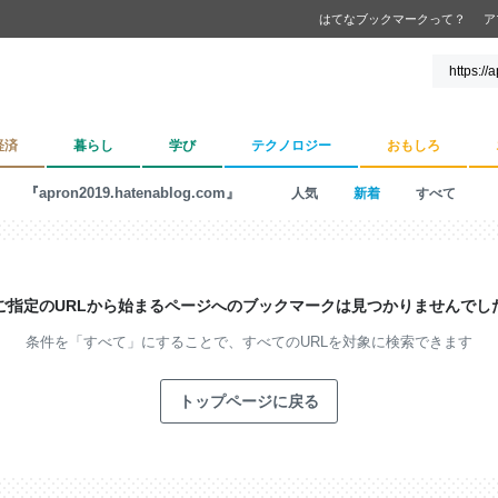
はてなブックマークって？
ア
経済
暮らし
学び
テクノロジー
おもしろ
『apron2019.hatenablog.com』
人気
新着
すべて
ご指定のURLから始まるページへの
ブックマークは見つかりませんでし
条件を「すべて」にすることで、
すべてのURLを対象に検索できます
トップページに戻る