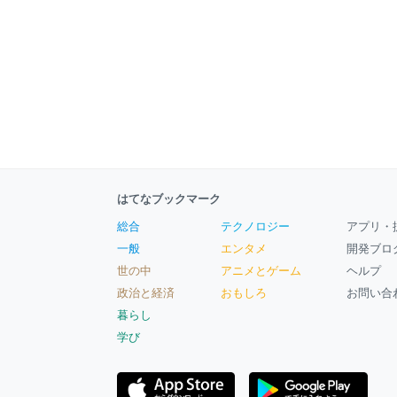
はてなブックマーク
総合
テクノロジー
アプリ・
一般
エンタメ
開発ブロ
世の中
アニメとゲーム
ヘルプ
政治と経済
おもしろ
お問い合
暮らし
学び