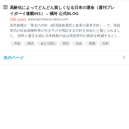
日本
きで合法化する取り組みを開始。ここ数年、反移民の
へ命令する形式そのものに驚きがありました。29本目
右派勢力の台頭が著しいヨーロッパで、際立つ存在感
高齢化によってどんどん貧しくなる日本の運命（週刊プレ
ともなれば、タネはもう
を示している。 「寛容」な移民政策の狙いは何か。反
イボーイ連載691） – 橘玲 公式BLOG
移民感情がじわりと広がる日本にも生かせる学びはあ
146
users
www.tachibana-akira.com
るのか―。現地で取材した。（共同通信パリ支局＝田
高市政権が「骨太の方針（経済財政運営と改革の基本方針）」で、現役
中寛） ▽「ただただ感謝」 世界遺産サグラダ・ファミ
世代の社会保険料率の引き下げを明記する方針を決めたと報じられまし
リア教会で有名なスペイン北東部の都市バルセロナ。
た。 自民と連立を組む日本維新の会は現役世代の負担を軽減するとし
中心部から電車で２０分ほど移動すると、移民が多く
て、高齢者医療費の窓口負担を「原則3割」にするだけでなく、社会保
住む地域に到着する。観光客が全くいない代わりに、
年金
経済
あとで読む
世代
社会
医療
日本
障負担率を2030年代半ばまでに16％台に引き下げるという数値目標を求
ラティーノと呼ばれる中南米出身の人たちで街中があ
めています。 社会保障負担率は医療や介護などの社会保険料の負担の重
ふれていた。 左派のサンチェス政権は４月１４日、不
さを示す指標で、個人や企業が負担する保険料を国民所得で割って算出
次のページ
法移民を合法化する政策
します。財務省によると26年度の負担率は17.6％の見込みで、負担率を
下げるには国民所得を増やすか、社会保険料を減らすかしかありませ
ん。国民所得が横ばいの場合、16％台に引き下げるためには3兆円程度
の保険料負担の軽減が必要になるとされます。 しかしすぐにわかるよう
に、これは容易なことではありません。高齢化や医療の高度化によっ
て、これからも医療