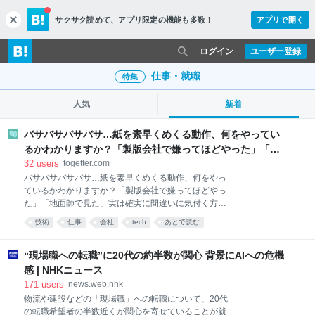
サクサク読めて、
アプリ限定の機能も多数！
アプリで開く
c
l
o
ログイン
ユーザー登録
s
e
仕事・就職
特集
人気
新着
バサバサバサバサ…紙を素早くめくる動作、何をやってい
るかわかりますか？「製版会社で嫌ってほどやった」「地
面師で見た」実は確実に間違いに気付く方法だった
32
users
togetter.com
バサバサバサバサ…紙を素早くめくる動作、何をやっ
ているかわかりますか？「製版会社で嫌ってほどやっ
た」「地面師で見た」実は確実に間違いに気付く方法
だった
技術
仕事
会社
tech
あとで読む
“現場職への転職”に20代の約半数が関心 背景にAIへの危機
感 | NHKニュース
171
users
news.web.nhk
物流や建設などの「現場職」への転職について、20代
の転職希望者の半数近くが関心を寄せていることが就