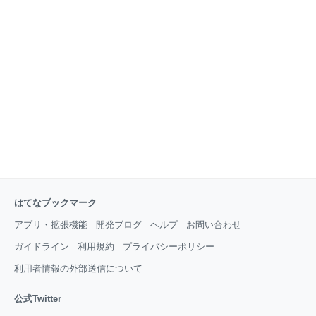
はどんな感じですか？ 今はまだまだかわいい盛りの子
どもも、成人する頃ですね。反抗期とかあったかな
あ。 2026年のわれわれ家族は仲良くやれています
が、10年後も同じくらい、できればもっと、良
はてなブックマーク
アプリ・拡張機能
開発ブログ
ヘルプ
お問い合わせ
ガイドライン
利用規約
プライバシーポリシー
利用者情報の外部送信について
公式Twitter