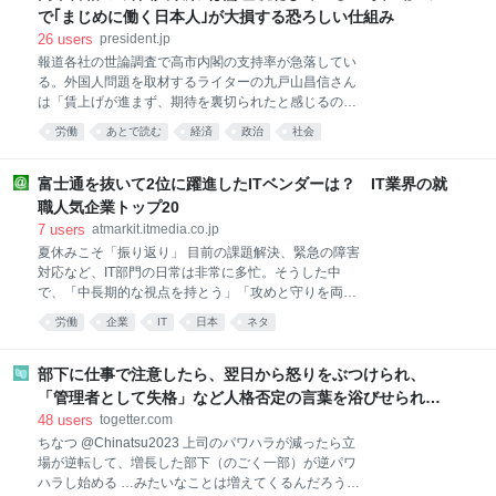
政幸弁護士）を
もしてない @QvAmi10446 明日からITの仕事が始まり
で｢まじめに働く日本人｣が大損する恐ろしい仕組み
ます めちゃくちゃ緊張するけど怒られないように頑張
26
users
president.jp
る だけど月給21万の仕事じゃ一生働いてもタワーマン
報道各社の世論調査で高市内閣の支持率が急落してい
ションに住めないし、底辺で辛い人生をずっと歩むの
る。外国人問題を取材するライターの九戸山昌信さん
は本当に嫌です お金持ちにどうしてもなりたいんです
は「賃上げが進まず、期待を裏切られたと感じるので
人生ガチで変えるために20時から明日の作戦会議＆FX
はないか。日本人の給料が上がらない理由の一つは、
配信します 2026-08-05 16:13:58
労働
あとで読む
経済
政治
社会
高市首相が進める外国人労働者受け入れ政策だ」とい
う――。（前編／全2回） インバウンドが増えても日
本人の給与が上がらない 「外部不経済」という経済用
富士通を抜いて2位に躍進したITベンダーは？ IT業界の就
語をご存じだろうか。 企業の営利活動などに伴い発生
職人気企業トップ20
する弊害が、対価の支払いのないまま無関係な第三者
7
users
atmarkit.itmedia.co.jp
に不利益や損害を与える現象を指す。かつての公害が
夏休みこそ「振り返り」 目前の課題解決、緊急の障害
そうだったように、当事者意識が薄く、因果関係の証
対応など、IT部門の日常は非常に多忙。そうした中
明が困難なほど蔓延しやすい。今の日本で言えば、イ
で、「中長期的な視点を持とう」「攻めと守りを両立
ンバウンド観光と外国人労働者受け入れ、つまり日本
せよ」「ビジネスに貢献せよ」などと言われても、な
社会と外国の「内外差」（文化や賃金水準の差）を利
労働
企業
IT
日本
ネタ
かなか難しいものです。それならば、せめて夏休みの
用した政策がその条件に当てはまる。政策からもたら
間だけでも上半期の振り返りをしてみてはいかがでし
される利益と負担の行方が異なるのだ。 インバウンド
ょうか。ここでは、この夏にもう一度読みたい「ヒッ
部下に仕事で注意したら、翌日から怒りをぶつけられ、
観光では最前線の京都市の
トニュース」をピックアップ。働いている人もそうで
「管理者として失格」など人格否定の言葉を浴びせられ、
ない人も、冷たい飲み物片手に追えていなかった情報
最後は27年勤めていた会社を「逆パワハラ」が原因で退職
48
users
togetter.com
を見返してみてはいかがでしょうか。 初出：2026年6
してしまった話
ちなつ @Chinatsu2023 上司のパワハラが減ったら立
月26日 文中の記述は掲載当時のママ 就職活動口コミ
場が逆転して、増長した部下（のごく一部）が逆パワ
サイト「みん就」を運営する、みん就社は2026年5月
ハラし始める …みたいなことは増えてくるんだろうな
27日、2027年卒業予定（以下、2027年卒）の学生を