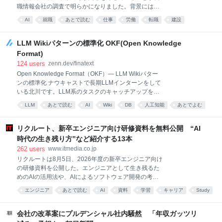
職情報会社の調査で明らかになりました。背景にはデ
スクワークなどの「事務職」がAIに代替される危機感
AI
就職
あとで読む
仕事
労働
転職
建設
があ…
人工知能
物流
LLM Wikiパターンの標準化 OKF(Open Knowledge
Format)
124
users
zenn.dev/finatext
Open Knowledge Format（OKF）— LLM Wikiパター
ンの標準化 ナウキャストで長期LLMインターンをして
いる北川です。LLM系のタスクのキャッチアップをす
る中で、最近「OKF」という技術を耳にする機会が増
LLM
あとで読む
AI
Wiki
DB
人工知能
あとでよむ
えました。 OKFはまだ登場したばかりの仕様で、その
概念を理解するにはRAGやLLM wikiといった周辺技術
への理解が欠かせません。しかし、OKF関連の記事の
リクルート、新卒エンジニア向け研修資料を無料公開 “AI
多くはOKF単体の説明にとどまっており、それだけで
時代の生き残り方”など紹介する13本
は体系的に理解しづらいと感じています。OKFはこう
262
users
www.itmedia.co.jp
した周辺技術を前提として設計された概念でもあるた
リクルートは8月5日、2026年度の新卒エンジニア向け
め、それらへの理解があって初めて実感を持って捉え
の研修資料を公開した。エンジニアとして生き残るた
られると考えています。 本記事はエンジニアではない
めのAIの活用法や、AIによるソフトウェア開発の考え
方でも読み進められる内容になっていますが、
方の変化など、業務やキャリア形成に必要な知見を幅
RAG(Retrieval-Augmented Generation)についての基
エンジニア
あとで読む
AI
資料
学習
キャリア
Study
広く紹介している。 26年度の研修で利用した13の資
礎知識があると、より理解がスムーズです。
料を公開した。例えば「ソフトウェアエンジニア人生
サバイバルガイド」では、エンジニアとして働く心構
会社の改革案にプルデンシャル社内騒然 「年収ガッツリ
えを解説しており、AIを業務のアウトプットだけでな