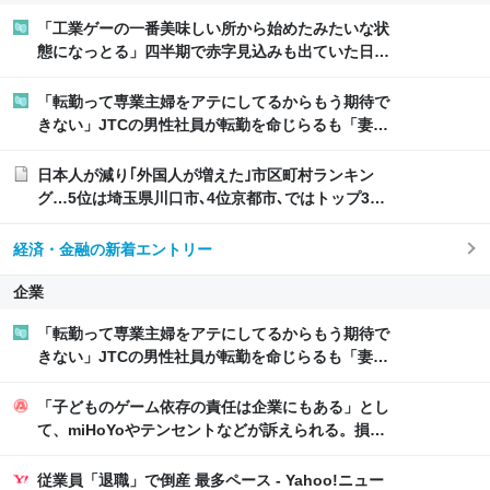
「工業ゲーの一番美味しい所から始めたみたいな状
態になっとる」四半期で赤字見込みも出ていた日
鉄、買収したUSスチールに設備投資したら、なん
か純利益が2900億になった
「転勤って専業主婦をアテにしてるからもう期待で
きない」JTCの男性社員が転勤を命じらるも「妻は
3倍稼いでるので、転勤なら辞める」と言ったら、
転勤がなくなった
日本人が減り｢外国人が増えた｣市区町村ランキン
グ…5位は埼玉県川口市､4位京都市､ではトップ3
は？
経済・金融の新着エントリー
企業
「転勤って専業主婦をアテにしてるからもう期待で
きない」JTCの男性社員が転勤を命じらるも「妻は
3倍稼いでるので、転勤なら辞める」と言ったら、
転勤がなくなった
「子どものゲーム依存の責任は企業にもある」とし
て、miHoYoやテンセントなどが訴えられる。損害
賠償請求額は、わずか“約230円” - AUTOMATON
従業員「退職」で倒産 最多ペース - Yahoo!ニュー