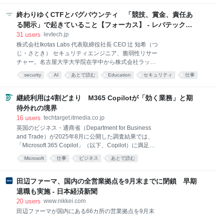
の中にこそ、自分がいる。その時間が、私の仕事の重
はてな匿名ダイアリー
communication
心理
会社は少なくないと思う。 人類みんな陽キャではな
みになっています。 外資系投資銀行にいた頃の私には
い。一回り以上年齢が違えばお互い遠慮するし、性別
終わりゆくCTFとバグバウンティ 「競技、賞金、責任あ
この感覚がありませんでした。 外銀のフロアに、自分
や既婚・未婚でも生活圏や話題は変わる。フリーアド
る開示」で起きていること【フォーカス】 - レバテック
の重みはありませ
レスならさらに孤立しやすい。 じゃあどうするか。人
LAB
31
users
levtech.jp
事と管理職が仕事してほしい。イベントは「自由参
株式会社Ikotas Labs 代表取締役社長 CEO 辻 知希（つ
加」で終わらせず、勤務時間内に参加させる場を作
じ・さとき） セキュリティエンジニア、脆弱性リサー
る。管理職は週1でも仕事抜きで全員集まって雑談で
チャー。名古屋大学大学院在学中から株式会社ラック
きる時間を設ける。「自主性を尊重すれば自然に交流
や株式会社リチェルカセキュリティにて脆弱性診断や
する」は幻想だと思う。 以上、平均年齢31.3歳の大手
security
AI
あとで読む
Education
セキュリティ
仕事
ペネトレーションテストに従事し、2025年にIkotas
に中途入社した40代既婚男性の独り言。 本当に周囲が
Labsを創業。CTFチーム「BunkyoWesterns」等に所
若くて、転籍以前に居場所を作るだけでしんどい。
属し、CTFプレイヤーや作問者、バグバウンティハン
継続利用は4割どまり M365 Copilotが「効く業務」と期
ターとしても活動する。 X:@satoki00 GitHub:satoki
待外れの境界
セキュリティエンジニアの世界が、生成AIの台頭によ
16
users
techtarget.itmedia.co.jp
って大きく揺れ動いています。 「CTFの終わり、バグ
英国のビジネス・通商省（Department for Business
バウンティの終わり、責任ある開示の終わりを見てい
and Trade）が2025年8月に公開した調査結果では、
る」――。 2026年5月29日、Xでこうポストしたの
「Microsoft 365 Copilot」（以下、Copilot）に満足ま
は、セキュリティエンジニアの辻知希（Satoki）さ
たは非常に満足と答えた人は72％に上った。 2025年6
ん。 CTF（※1）プレイヤーとしては「DEF CON」
Microsoft
仕事
ビジネス
あとで読む
月、英国政府のGDS（Government Digital Service）
（※2）決勝常連であり、
が12組織、2万人の職員を対象に実施した3カ月間の実
証実験では、ユーザーはCopilotを使ったことで1日平
田辺ファーマ、国内の全営業拠点を9月末までに閉鎖 早期
均26分を節約したという結果が出ている。満足度は10
退職も実施 - 日本経済新聞
点満点中7.7、推奨度は8.2に上り、82％のユーザーが
20
users
www.nikkei.com
「Copilot導入前の働き方に戻りたくない」と回答し
田辺ファーマが国内にある66カ所の営業拠点を9月末
た。 一方、企業全体として投資に見合う効果を得られ