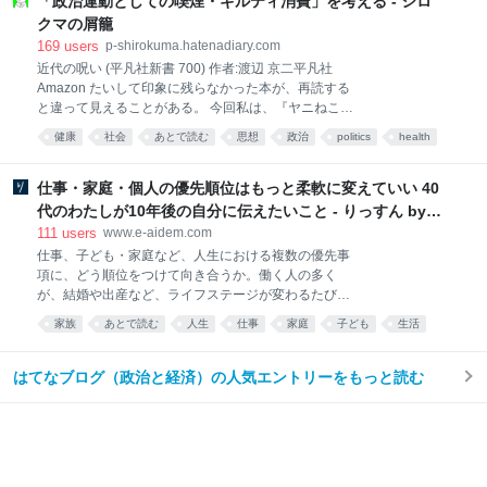
「政治運動としての喫煙・ギルティ消費」を考える - シロ
いる」を明確に伝えることが
ーム対応で向かった客先で理不尽なほど激烈に怒られ
クマの屑籠
たらしい。 問題はS県で給食業務を受託している施設
169
users
p-shirokuma.hatenadiary.com
で起きた。某日の夕食で提供した生姜焼きに火が十分
近代の呪い (平凡社新書 700) 作者:渡辺 京二平凡社
に通ってなくて赤いままだったのだ。施設利用者に届
Amazon たいして印象に残らなかった本が、再読する
く前の検食で発覚したので実害はなかった。指摘され
と違って見えることがある。 今回私は、『ヤニねこ』
てその場で謝罪、ただちに調理し直して提供した。施
や『ドカ食いダイスキ！もちづきさん』を思い出しな
設からは原因の究明と対応策を求められた。ところが
健康
社会
あとで読む
思想
政治
politics
health
がら上掲新書を再読し、前と違う印象を得た。 衛生化
謝罪と報告に赴いたその場で客先法人理事のひとりが
や健康化がもたらすのは、衛生や健康だけなのか
大激怒して収拾がつかなくなったというのだ。適切な
（否、そうではない） この『近代の呪い』という本
仕事・家庭・個人の優先順位はもっと柔軟に変えていい 40
対応がなされないなら解約も考える
は、そのタイトルどおり近代という時代、近代という
代のわたしが10年後の自分に伝えたいこと - りっすん by
体制に対してけっこう手厳しい感じの本だ。近代社会
イーアイデム
111
users
www.e-aidem.com
が成立していくことでかえって失われていく個人の自
仕事、子ども・家庭など、人生における複数の優先事
由、前近代の民衆にとって好ましく、お偉いさんのい
項に、どう順位をつけて向き合うか。働く人の多く
うことをきかなくても済んだ部分までもが容赦のない
が、結婚や出産など、ライフステージが変わるたびに
中央集権化や社会契約化によってかき消されていく様
悩む問題です。 共働きで小学生の子どもを育てるブロ
子なども批判的に書いている。国民のひとりひとりが
家族
あとで読む
人生
仕事
家庭
子ども
生活
ガーのはせおやさいさんも、働き始めた20代から40代
近代人になった行く末として、たとえばナショナリズ
work
の現在まで、そのバランスを模索し続けてきました。
ムに基づいた大戦争が起こった一面もあるじゃない
今回はそんなはせさんに、これまでを振り返りながら
はてなブログ（政治と経済）の人気エントリーをもっと読む
か、みたいなことま
「10年後の自分」に向けたメッセージをつづっていた
だきました。 ＼「りっすん」は10周年を迎えました／
👉️10周年をお祝いしてもらいました🎉 ＊＊＊ 10年後
のわたしへ。元気ですか？ 生きてますか？ もう還暦目
前ですね！ 家族とはうまくやれていますか？ 夫の仕事