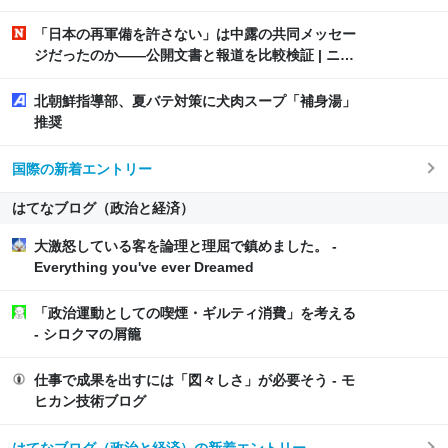
鉄、買収したUSスチールに設備投資したら、なん
か純利益が2900億になった
「日本の再軍備を許さない」は中露の共同メッセー
ジだったのか――公開文書と報道を比較検証 | ニュ
ーズウィーク日本版 オフィシャルサイト
北朝鮮指導部、夏バテ対策に犬肉スープ「補身湯」
推奨
国際の新着エントリー
はてなブログ（政治と経済）
大激怒している客を論理と理屈で鎮めました。 -
Everything you've ever Dreamed
「政治運動としての喫煙・ギルティ消費」を考える
- シロクマの屑籠
仕事で成果を出すには「図々しさ」が必要そう - モ
ヒカン技術ブログ