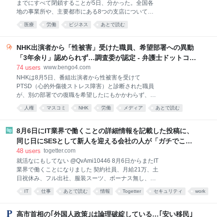
までにすべて閉鎖することが5日、分かった。全国各
ているかどうかは別の問題だ。GDSのレポートでは、
地の事業所や、主要都市にある8つの支店について、7
「Copilotの満足度は高い一方で、費用対効果の評価は
月から順次閉鎖を進めている。医薬情報担当者
まだ別途進行中」であること。「時
医療
労働
ビジネス
あとで読む
（MR）が自宅から営業先に直行し、必要な作業は在
宅でこなすなど、働き方を見直して生産性を高める。
営業拠点が担ってきた事務機能を本社に集約するかは
NHK出演者から「性被害」受けた職員、希望部署への異動
今後検討する。9月に早期退職も募集する。規模など
「3年余り」認められず…調査委が認定 - 弁護士ドットコム
の詳細は明ら
ニュース
74
users
www.bengo4.com
NHKは8月5日、番組出演者から性被害を受けて
PTSD（心的外傷後ストレス障害）と診断された職員
が、別の部署での復職を希望したにもかかわらず、人
事上の配慮が十分にされなかったと発表した。 NHKが
人権
マスコミ
NHK
労働
メディア
あとで読む
設置した調査検討委員会は報告書で、組織の「人権意
識の不足」を指摘した。井上樹彦会長は「NHKを代表
して、当時の対応の不適切さを心よりお詫び申し上げ
8月6日にIT業界で働くことの詳細情報を記載した投稿に、
ます」とのコメントを出した。 ●労働組合を通じた申
同じ日にSESとして新人を迎える会社の人が「ガチでこの
し入れが発端 NHKによると、2025年4月、この職員は
人来る説あるんだけど」とコメント→入社前から身バレの
48
users
togetter.com
労働組合を通じて「番組出演者からの性被害により体
可能性が…
就活なにもしてない @QvAmi10446 8月6日からまたIT
調を崩して休職し、フラッシュバックなどもあるた
業界で働くことになりました 契約社員、月給21万、土
め、所属部局以外での復職等を希望したが聞き入れら
日祝休み、フル出社、服装スーツ、ボーナス無し、最
れなかった。なぜ実現されなかったのか確認したい」
寄り銀座線、コーヒー飲み放題、交通費全額支給 仕事
と申し入れた。 これを受けて、NHKは同年5月、弁護
IT
仕事
あとで読む
情報
Togetter
セキュリティ
work
内容は運用保守というもので、リースしてるPCが故障
士と公認心理師で構成する「職員等の権利・利益の擁
sns
人生
したら新しいものと交換、PCキッティング、手順書作
護等の在り方をめぐる調査検討委員会」（座長・池上
成 この契約内容でした 2026-07-28 11:43:02 就活なに
高市首相の｢外国人政策｣は論理破綻している…｢安い移民｣