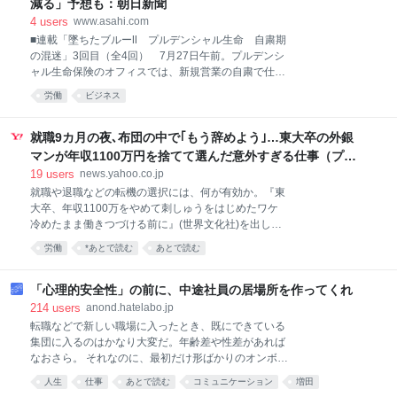
減る」予想も：朝日新聞
く、自身のスキル育成に利用することなどを推奨して
4
users
www.asahi.com
いる。
■連載「墜ちたブルーⅡ プルデンシャル生命 自粛期
の混迷」3回目（全4回） 7月27日午前。プルデンシ
ャル生命保険のオフィスでは、新規営業の自粛で仕事
のないライフプランナー（LP、営業社員）たちが、
労働
ビジネス
思…
就職9カ月の夜､布団の中で｢もう辞めよう｣…東大卒の外銀
マンが年収1100万円を捨てて選んだ意外すぎる仕事（プレ
ジデントオンライン） - Yahoo!ニュース
19
users
news.yahoo.co.jp
就職や退職などの転機の選択には、何が有効か。『東
大卒、年収1100万をやめて刺しゅうをはじめたワケ
冷めたまま働きつづける前に』(世界文化社)を出した
刺繍作家の田中優輝さんは「自分の感情が動く瞬間に
労働
*あとで読む
あとで読む
は本音が隠れている。自分が自分に戻れる場所はどこ
か。それを確かめてみると、次の選択肢が見えてく
る」という――。 【写真をみる】外資系銀行を辞めて
「心理的安全性」の前に、中途社員の居場所を作ってくれ
選んだ仕事の「相棒」 ■コスパを捨てて初めて仕事が
214
users
anond.hatelabo.jp
できた いま、私は北区の小さな工房で糸を選んでいま
転職などで新しい職場に入ったとき、既にできている
す。 夏の終わりの夕方、メンバーと一緒にお茶を飲み
集団に入るのはかなり大変だ。年齢差や性差があれば
ながら、来週リリースする犬の刺しゅうの色を決め
なおさら。 それなのに、最初だけ形ばかりのオンボー
る。一つの作品を届けるために40個の試作をします。
ディングをして、あとは本人任せ。孤立すると「コミ
人生
仕事
あとで読む
コミュニケーション
増田
コスパで考えれば途方もない無駄です。でもその無駄
ュニケーション能力不足」で評価を下げ、人材を逃す