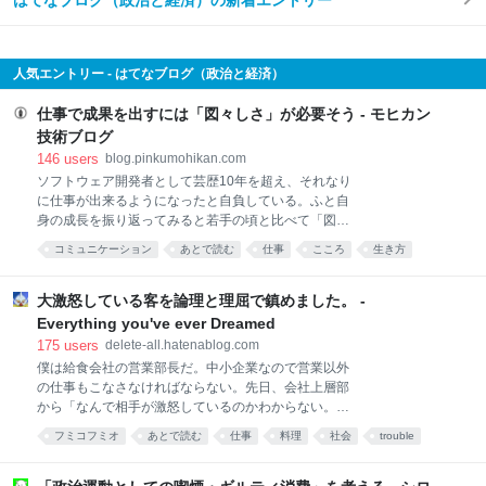
はてなブログ（政治と経済）の新着エントリー
人気エントリー - はてなブログ（政治と経済）
仕事で成果を出すには「図々しさ」が必要そう - モヒカン
技術ブログ
146
users
blog.pinkumohikan.com
ソフトウェア開発者として芸歴10年を超え、それなり
に仕事が出来るようになったと自負している。ふと自
身の成長を振り返ってみると若手の頃と比べて「図々
しさ」のようなもののレベルがかなり上がったように
コミュニケーション
あとで読む
仕事
こころ
生き方
感じている。それについて言語化してみる。 相手の都
考え方
ブログ
ビジネス
合に遠慮しない 「相手が忙しくて返事が来ない」「依
頼した仕事の進捗が見えない」——よくある話だろ
大激怒している客を論理と理屈で鎮めました。 -
う。ここで黙って待つのが丁寧だと考える人もいる
Everything you've ever Dreamed
が、成果を出すためにはそれは明確に悪手である。 本
175
users
delete-all.hatenablog.com
当に他人のせいだとしても、それで自分の仕事が止ま
僕は給食会社の営業部長だ。中小企業なので営業以外
るなら止まったままにしておいた責任は自分にある。
の仕事もこなさなければならない。先日、会社上層部
相手への配慮は大事だが、それによって自分の納期や
から「なんで相手が激怒しているのかわからない。何
成果が犠牲になっているのなら、その振る舞いは営利
とかしてくれ」と泣きつかれて後処理を任された。
組織においては悪い評価となってしまうのだ。 例えば
フミコフミオ
あとで読む
仕事
料理
社会
trouble
「あなたが相手から嫌われているだけでは？」という
質問に対する返答が遅いとき。当然の顔をしてリマイ
コミュニケーション
work
意味のことを言ってみたけど、反応はなかった。都合
ンドしよう。「急いでいる」や「返事が無くて困って
の悪いことは聞こえないみたいだ。話を聞くと、クレ