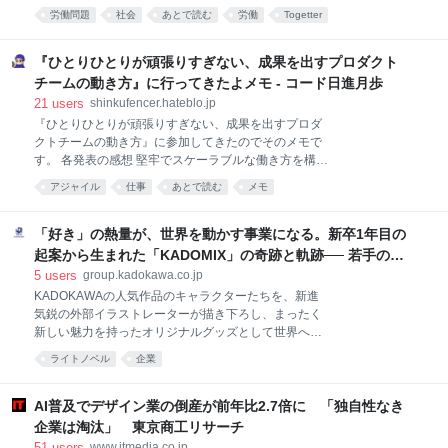
上司だって部下と同じ人間だってことを忘れちゃいけ
対象とした「2027年卒 みんなのIT業界新卒就職人気企
労働問題
社会
あとで読む
労働
Togetter
ないよ そこそこ能力ある人は、自分が上司になったと
業ランキング」を発表した。同ランキングは、みん就
き自分が食らう側になるんだから
に登録する2027年卒の大学生および大学院生を対
x.com/YahooNewsTopic… 2026-08-05 14:48:03 シェ
『ひとりひとりが頑張りすぎない、成果を出すプロダクト
ル @fortune0514 @YahooNewsTopics 誤りを指摘し
チームの動き方』に行ってきたよメモ - コード日進月歩
てもらったら「ご指導ありがとうございます、以後気
21
users
shinkufencer.hateblo.jp
をつけます！」としか思わないから正直全く理解でき
『ひとりひとりが頑張りすぎない、成果を出すプロダ
ない感覚。やらかした自分を棚に上げてなんで注意し
クトチームの動き方』に参加してきたのでそのメモで
てくれた人を責めるのか。逆パワハラとかいうバカら
す。 各発表の感想 堅牢でスケーラブルな働き方を構築
しい概念は嫌い。 2026-08-05 15:11:27 レトロイド
する技術 今日の #viviON_TLS のスライドです！ パネ
@retoroid @YahooNewsTopics 取引先Aさん「てめ
アジャイル
仕事
あとで読む
メモ
ルディスカッション含め、めちゃ楽しかったー。
え！また間
https://t.co/XE0pqlrCCD— いくお/190 (@dora_e_m)
2026年8月4日 感想 書籍からの「堅牢」で「スケーラ
「好き」の熱量が、世界を動かす事業になる。新卒1年目の
ブル」な働き方の話。 自己管理できるメンバーがいる
起案から生まれた「KADOMIX」の奇跡と軌跡── 若手の情
とチームも自然にそうなっていくという話。 外からの
熱と伴走する、KADOKAWAの挑戦文化 | K-Insight |
5
users
group.kadokawa.co.jp
不確実性を減らす話は自身のチームでもやっているの
KADOKAWAグループ ポータルサイト
KADOKAWAの人気作品のキャラクターたちを、新進
で効果があることはかなり実感できていた。 自己管理
気鋭の外部イラストレーターが描き下ろし、まったく
できるメンバーを増やしていくのも大事だが、チーム
新しい魅力を持ったオリジナルグッズとして世界へ向
のカルチャーを守るのも大事というのはすごく大切な
けて展開する新規事業が「KADOMIX」（読み方：カ
考え方だなと思った。 関連リンク 「働くしんどさ」と
ライトノベル
企業
ドミックス）です。 2025年末に渋谷TSUTAYAで開催
どう付き合っていくか———『エンジニアのための自
されたライトノベルのイベント「ライトノベル展
己管
2025」で初めてグッズ販売を実施した際には、『スレ
AI普及でデザイン業の倒産が前年比2.7倍に 「独自性なき
イヤーズ』などの人気作品のグッズが大反響を呼びま
企業は淘汰」 東京商工リサーチ
した。さらに、現在予約を受け付けている第4弾『デ
51
users
www.itmedia.co.jp