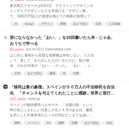
ート・ア・ライブ』も大きな注目を集めるなど、シリ
東京商工リサーチは8月2日、グラフィックデザインや
ーズ展開へのファンの期待は着実に高まっています。
インテリアデザインなどを手掛ける「デザイン業」
実はこの新規事業、ひとりの「新入社員の純粋な願
で、1000万円以上の負債を抱えての倒産が急増してい
い」から始まったのです。 現在、メディアミックス推
ると発表した。2026年上半期の倒産は40件で、25年
進部など3部署を兼務しながらこの事業を牽引する胡
AI
design
デザイン
調査
あとで読む
企業
人工知能
同期比166.6％増。上半期としては14年ぶりに40件を
桃（くるみ）彩乃さんは、新卒入社1年目の秋に社内
統計
超えた。生成AIの普及によるデザイン業務の内製化な
の新規事業コンペティション「GAP（*1)」にこの
どが影響したという。 倒産した企業のうち、従業員5
形にならなかった「おい、」を29回書いたら本 - じゃあ、
KADOM
人未満が36件で、全体の9割を占めた。負債額別で
おうちで学べる
は、1000万円以上5000万円未満が30件、5000万円以
65
users
syu-m-5151.hatenablog.com
上1億円未満が8件、1億円以上が2件で、小規模な事業
はじめに 最初から完璧な成果物は存在しない。 ただ出
者の倒産が目立つ。 東京商工リサーチは、倒産増加の
して、直して、また出した人がいるだけだ。私の場
背景を大きく3つに分類している。1つ目は、生成AIの
合、それが29本の「おい、」だった。 「おい、」シリ
普及を受け、顧客企業のデザイン業務の内製化が進ん
ーズは、形にならなかった本の原稿から始まりまし
だこと。2つ目は、デジタル広告の需要拡大により、
文章
あとで読む
書籍
本
仕事
た。本を出せなかったときは、やはり少し絶望しまし
紙媒体を主力とする企業が影響を受けたこと。3つ目
た。それでも、書きかけの原稿まで消えたわけではあ
は、ハウスメーカー（木造建築工事業）
りません。1冊へまとめず、原稿を1本ずつブログとし
「移民は富の象徴」スペインが５０万人の不法移民を合法
て終わらせました。 最初から上手に書けるわけではあ
化 「チャンスを与えてくれたことに感謝」世界と逆行、
りません。書き始めた頃の文章は、普通に不格好で
その狙いと日本への教訓とは… | NEWSjp
142
users
news.jp
す。不格好なものを外へ出せば、ある程度はバカにも
スペインの観光都市バルセロナ。「太陽の国」という
されます。ここは、たぶん避けられません。 ところ
呼び名にふさわしい日差しが注ぐ４月のある日、書類
が、1年も続けていると、だいたいの人は飽きます。
を手にした中南米系の人々の行列がどこまでも続いて
批判が減る。ありがたい。しかし、注目も一緒に減り
いた。並んでいたのは、不法移民たち。目的は、滞在
ます。批判だけが消えて、関心だけが都合よく残るわ
移民
スペイン
EU
国際
労働
あとで読む
社会
資格の申請だ。 スペインは、４月に不法移民を条件付
けではありません。 最初の数本は、「おい、」と自分