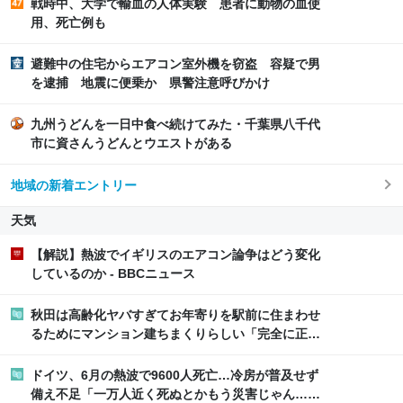
戦時中、大学で輸血の人体実験 患者に動物の血使
用、死亡例も
避難中の住宅からエアコン室外機を窃盗 容疑で男
を逮捕 地震に便乗か 県警注意呼びかけ
九州うどんを一日中食べ続けてみた・千葉県八千代
市に資さんうどんとウエストがある
地域の新着エントリー
天気
【解説】熱波でイギリスのエアコン論争はどう変化
しているのか - BBCニュース
秋田は高齢化ヤバすぎてお年寄りを駅前に住まわせ
るためにマンション建ちまくりらしい「完全に正
解」「雪かきいらない」「20年後ゴーストタウンに
なるやん」
ドイツ、6月の熱波で9600人死亡…冷房が普及せず
備え不足「一万人近く死ぬとかもう災害じゃん…」