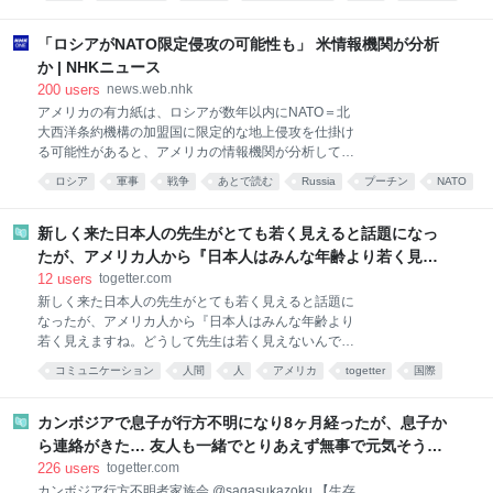
スタン、トルコの３カ国は７日、共同防衛協定を結ん
りを感じる文化なのだった。 pic.x.com/A17AZTc
あとで読む
国際
戦争
だ。パキスタン外務省によれば「いずれか１カ国に対
する攻撃は３カ国すべてに対する攻撃とみなされる」
「ロシアがNATO限定侵攻の可能性も」 米情報機関が分析
としている。有事の際は核兵器を持つパキスタンが
か | NHKニュース
「核の傘」を提供する可能性がある。 航行自由確保へ
200
users
news.web.nhk
「海洋防衛連合」 サウジ主導、紅海など対象 名称は
アメリカの有力紙は、ロシアが数年以内にNATO＝北
「メッカ共同防衛協定」。イランがサウジなど湾岸諸
大西洋条約機構の加盟国に限定的な地上侵攻を仕掛け
国にある米軍基地への攻撃を繰り返していることや、
る可能性があると、アメリカの情報機関が分析してい
強大な軍事力を持つイスラエルの存在が締結の背景に
ると伝えました。 アメリカの有力紙、ウォール・ス
あるもようだ。３カ国はいずれもイスラム教が国教ま
ロシア
軍事
戦争
あとで読む
Russia
プーチン
NATO
ト…
たは多数派の国で、パキスタンと敵対するインドメデ
war
ィアからは「イスラム版北大西洋条約機構（ＮＡＴ
新しく来た日本人の先生がとても若く見えると話題になっ
Ｏ）」と警戒す
たが、アメリカ人から『日本人はみんな年齢より若く見え
ますね。どうして先生は若く見えないんですか？』と聞か
12
users
togetter.com
れた… 知らねえよ
新しく来た日本人の先生がとても若く見えると話題に
なったが、アメリカ人から『日本人はみんな年齢より
若く見えますね。どうして先生は若く見えないんです
か？』と聞かれた… 知らねえよ
コミュニケーション
人間
人
アメリカ
togetter
国際
これはひどい
カンボジアで息子が行方不明になり8ヶ月経ったが、息子か
ら連絡がきた… 友人も一緒でとりあえず無事で元気そうで
はあったが、居場所や会社名も言えず、帰国も難しい状況
226
users
togetter.com
のよう
カンボジア行方不明者家族会 @sagasukazoku 【生存