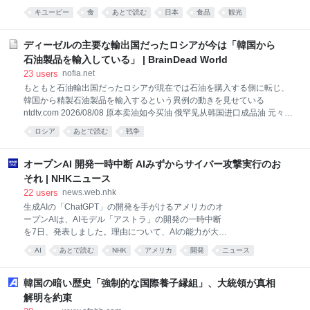
てそう叫びました。取材班が近くの店に案内すると、
キユーピー
食
あとで読む
日本
食品
観光
彼はすぐさま商品を手に取り、「母国に持って帰る
よ！」とさっそく購入していました。 思わず笑ってし
まうほど豪快な反応ですが、実は日本のマヨネーズは
ディーゼルの主要な輸出国だったロシアが今は「韓国から
今、世界から大注目されているのです。 8月4日に発表
石油製品を輸入している」 | BrainDead World
された、今年上半期の輸出データによると、「ソース
23
users
nofia.net
類」の輸出額は過去最高額を記録。 その大きな要因と
もともと石油輸出国だったロシアが現在では石油を購入する側に転じ、
して注目されているのが、日本のマヨネーズの人気な
韓国から精製石油製品を輸入するという異例の動きを見せている
のです。輸出量はおよそ10年間で2倍以上に増加して
ntdtv.com 2026/08/08 原本卖油如今买油 俄罕见从韩国进口成品油 元々は
います。 なぜ今、日本のマヨネーズが世界を魅了して
世界中にディーゼル燃料を販売していたロシアが、韓国から石油を購入
いるのか、関西テレビ「newsランナー」は関西、そし
ロシア
あとで読む
戦争
し始めた。 ロイター通信は 8月7日、ロシアが最近、韓国から大量の精
て海外でも徹底取材しました。 ■マヨネーズは日本生
製石油製品を輸入したと報じた。これは異例のことだ。 船舶追跡データ
まれではない しかし日本で”進化”した そもそもマヨ
によると、少なくとも 2隻の石油タンカーが 7月末に韓国の蔚山港から
オープンAI 開発一時中断 AIみずからサイバー攻撃実行のお
ネーズは、
ロシア極東に向けて約 3万トンの燃料を積み込んだ。関係筋によると、
それ | NHKニュース
積荷は主にディーゼル燃料だったが、航空燃料も含まれていた可能性が
22
users
news.web.nhk
あるという。 この取引が特に注目に値するのは、ロシア自身がディーゼ
生成AIの「ChatGPT」の開発を手がけるアメリカのオ
ル燃料の世界的な主要輸出国であるにもかかわらず、現在は燃料を輸入
ープンAIは、AIモデル「アストラ」の開発の一時中断
しているということにある。 今年に入ってから、ウクライナはロ
を7日、発表しました。理由について、AIの能力が大幅
に向上し、みずからの判断で重大なサイバー…
AI
あとで読む
NHK
アメリカ
開発
ニュース
韓国の暗い歴史「強制的な国際養子縁組」、大統領が真相
解明を約束