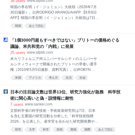
38
users
www.afpbb.com
韓国の李在明（イ・ジェミョン）大統領（2026年7月
30日撮影）。(c)RODRIGO ARANGUA/AFP 【8月8日
AFP】韓国の李在明（イ・ジェミョン）大統領は7日、
強制的な国際養子縁組という同国の暗い歴史につい
韓国
あとで読む
て、「真相を徹底的に解明する」と約束した。李大統
領は数か月前にこの問題について公式に謝罪してい
る。 政府の公式統計によると、韓国はかつて世界有数
「1個3000円超もすべきではない」ブリトーの価格めぐる
の「赤ちゃん輸出大国」で、1955～1999年に14万人
議論、米共和党の「内戦」に発展
以上を国外に送り出した。 国際養子縁組は朝鮮戦争
25
users
www.afpbb.com
（1950～1953年）後に始まり、韓国人女性と米兵の
米カリフォルニア州ユニバーサルシティのユニバーサ
間に生まれた混血児や、未婚の女性が産んだ婚外子
ルシティウォークで開催されたブリトーの早食い選手
（非嫡出子）を国外に送り出す手段として利用され
権（2010年5月5日撮影、資料写真）。(c)ROBYN
た。混血児や婚外子は当時、今以上に保守的な韓国社
BECK/AFP 【8月8日 AFP】米国でメキシコ料理「ブリ
会で強い偏見や差別にさらされていた。 1970年代か
米国
アメリカ
考え方
生活
社会
トー」の価格をめぐる議論が、11月の中間選挙で生活
ら1980年代の高度経済成長期に入ると巨大なビジネス
費高騰に対する罰を受けるのではないかと恐れる共和
へと変貌し、韓国の養子縁組斡旋機
党の「内戦」を引き起こしている。 ブリトーは、米や
日本の注目論文数は世界13位、研究力強化が急務 科学技
豆、肉、などの具材をトルティーヤ（トウモロコシ粉
術に関心高いと偽・誤情報に耐性
や小麦粉で作られた薄焼きのパン）に載せて巻いたも
7
users
www.sankei.com
ので、安価で手軽に空腹を満たせる料理として多くの
文部科学省の科学技術・学術政策研究所は7日、日本
米国人に愛されてきた。 だが、伝統的な価値観を若者
を含む主要国の研究活動を分析した「科学技術指標
世代に広める保守系政治団体「ターニング・ポイン
2026」を公表した。産学官を合わせた研究開発費や研
ト・USA（TPUSA）」の広報を務めるアンドリュー・
究者数は主要国で中国や米国に次いで3位、総論文数
コルベット氏は、もはやそうではないと主張した。 コ
研究
大学
科学
技術
開発
国際
あとで読む
は5位を維持したが、注目度が高い論文の数は4年連続
ルベット氏は今週、X（旧ツイッター）への投稿で、