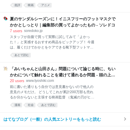
直木賞を受賞した真藤順丈の小説のことであり、読ん
いのです」という欲求が次々と溢れ出し、それは短い
批評
映画
アニメ
でみたものの、思ったより普通だったのだが、映画の
一時帰国の期間、ずっと続く。 だから、旅行先の温泉
ほうはとても良かった。映画もストーリーは原作に準
宿で温泉に浸かり、部屋に戻って布団に寝転び、久し
じているため、そこまで騒ぐ必要のないものだったの
夏のサンダルシーズンに！イニスフリーのフットマスクで
ぶりに嗅ぐ畳の
だけれども、なにより、画がとてもよかった。アメリ
かかとしっとり｜編集部の買ってよかったもの - ソレドコ
カ統治下においての当時の暮らしぶりから始まり、沖
7
users
soredoko.jp
縄刑務所暴動、宮森小学校米軍機墜落事故、コザ暴動
スタッフが自腹で買って実際に試してみて「よかっ
など、写真でしか見ることが出来なかった、沖縄の歴
た！」と実感するおすすめ商品をピックアップ！ 今週
史が再現し、息を吹き返したようにスクリーンに投影
は、履くだけでかかとをケアできる靴下型フットマス
されているところ、とりわけ、コザ暴動において、ク
ク「イニスフリー スペシャルケア フット マスク N」
ラブの女性だったかが、サンシンをかき鳴らし、歌っ
あとで読む
を紹介します。7種の植物エキス配合でしっとり感が
ているのを見て、ぼろぼろと泣いてしまった。あそこ
抜群。サンダルをよく履く人や、かかとのガサガサ・
には、心のどこかで希求していたカタストロフィが不
乾燥が気になる人はチェックしてみてくださいね。 ▼
「みいちゃんと山田さん」問題について論じる時に、ちい
意に訪れた瞬間にこそ、歌わざる
買ってよかったもの2025と先週分はこちら しっとり
かわについて触れることを避けて通れるか問題 - 頭の上に
感が最高！イニスフリー スペシャルケア フット マス
ミカンをのせる
20
users
www.tyoshiki.com
ク N 画像参照元：INNISFREE公式ショップ 楽天市場
前に書いた通りもう自分では意見書かないので他人の
店 履くタイプのフット用マスク。フット用のマスクは
意見のメモだけ。 どうしてこれが累計200万部も売れ
まだ選択肢が少なく、いくつか試してみたのですが、
るか分からないと主張する映画監督 （鬼滅の刃がヒッ
そのなかではイニスフリーが一番しっとりしていて最
トした理由ですら「まだわかる」という感じの方のよ
高です。 7種の植物エキス（保湿エキス）が配合され
漫画
社会
あとで読む
うですが） それら全部とちゃんと向き合うんだろう
ていて、やわらかくなめらかな肌へ導いてくれるとの
か。アニメにして勝算があるとは思えないけど、どう
こと。 週1回のかかとの角質ケアのあとに履いてか
してやろうと思ったのか。同業者として（実写の方だ
はてなブログ（一般）の人気エントリーをもっと読む
けど）、それが気になる。もし僕に脚本の仕事が来た
ら……断る、と思う。原作、大きく変えないと、この