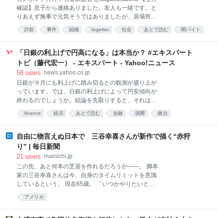
確認】息子から連絡ありました。友人も一緒です。と
りあえず無事で元気そうではありましたが、居場所や
会社名も言えず、帰国も難しい状況のようでした。 な
詐欺
事件
組織
togetter
社会
あとで読む
闇バイト
んらかの組織の影響下にあることがうかがえました。
犯罪
旅行
海外
韓国に2泊3日の旅行に行くと言って、カンボジアで行
方不明になってから8ヶ月。 まだまだこの戦いは続き
「日銀の利上げで円高になる」は本当か？ #エキスパート
そうです。 #福岡10名行方不明
トピ（藤代宏一） - エキスパート - Yahoo!ニュース
yomiuri.co.jp/national/20260… 2026-08-07 17:11:11
58
users
news.yahoo.co.jp
「旅行に行く」軽装で海外に行った大学生が行方不
日銀が９月にも利上げに踏み切るとの観測が盛り上が
明、特殊詐欺拠点か「カンボジアにいる」…福岡県警
っています。では、日銀の利上げによって円安傾向が
「同様の不明者１０人」 : 読売新聞 【読売新聞】 大
終わるのでしょうか。結論を先取りすると、それは難
学生の息子（２０歳代）が昨年１２月、カンボジアで
しいと考えます。ただ、一方で筆者はドル円が163円
行方不明になったとして福岡県警に相談している母親
finance
経済
あとで読む
金融
国際
政治
超えて円安が進行するとも予想していません。理由は
（５０歳代）が１８日、読売新聞などの取材に応じ
主に２つで、ひとつは追加の為替介入の可能性がある
た。息子は海外旅行
こと、もうひとつは米金利低下によってドル安主導の
自由に物言えぬ日本で 三谷幸喜さんが新作で描く“赤狩
円高が進むと考えているからです。 ココがポイント仮
り” | 毎日新聞
に９月に利上げを実施しても、為替相場が転換するに
21
users
mainichi.jp
は米金利の低下を待つ必要があるように思える 出典：
この先、あと何本の芝居を作れるだろうか――。 脚本
第一ライフ資産運用経済研究 2026/8/6(木) 介入を受
家の三谷幸喜さんは今、自身のタイムリミットを意識
け、円はドルに対して急伸し、一時、約２か月半ぶり
しているという。 現在65歳。 「いつかやりたいとス
の円高・ドル安水準となる１ドル＝１５７円２０銭台
トックしてきた題材は、出していかないと」 そう考え
をつけた。 出典：読売新聞 2026/8/1(土) 政策金利を
アメリカ
て選んだ新作のテーマが、かつて米ハリウッドで共産
現状の1.0%程度に据え置くと公表した 出典：朝日新
主義者らが密告・追放された“赤狩り”だ。 8月15日に
聞 2026/7/31(金) エキスパートの