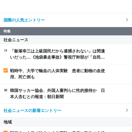
国際の人気エントリー
特集
社会ニュース
「飯塚幸三は上級国民だから逮捕されない」は間違
いだった…《池袋暴走事故》警視庁幹部が「自民党
議員」に呼び出されても逮捕を見送った理由 | 文春
オンライン
戦時中、大学で輸血の人体実験 患者に動物の血使
用、死亡例も
韓国サッカー協会、外国人審判らに性的接待か 日
本人含むとの報道：朝日新聞
社会ニュースの新着エントリー
地域