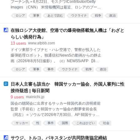
プーチン氏＝6月22日、モスクワ/Contributor/Getty
るコンゴは、米中の主導権争いの渦中にある。米国は
Images （CNN） 米情報機関は最近、ロシアのプーチ
戦略資源である重要鉱物に関して中国への依存度を下
ン大統領が今後数年のうちに北大西洋条約機構
げようとしている。 コンゴは世界のコバルトの68％を
ロシア
軍事
あとで読む
ウクライナ
戦争
政治
（NATO）加盟国に限定的な攻撃を仕掛け、NATOの決
供給している他、2025年には340万トンを産出してア
ニュース
意を試そうとする可能性があるとの分析をまとめた。
フリカ最大の銅生産国となった。 同国の鉱業部門は、
報告書の内容に詳しい複数の情報筋が明らかにした。
在独ロシア大使館、空港での爆発物搭載無人機は「わざと
数々の
情報筋によると、情報機関の分析では、ロシアによる
らしい挑発行為」
事態激化のシナリオの概略がいくつか示されている。
13
users
www.afpbb.com
サイバー攻撃から、「1加盟国への攻撃は全加盟国へ
ドイツ東部ライプチヒ・ハレ空港で、警察が投入した
の攻撃に当たる」と規定するNATO条約第5条への決意
爆弾処理ロボット。独通信社News5の動画からの静止
やNATOの結束を試す小規模侵攻まで、複数の可能性
画（2026年8月5日撮影）。（c）NEWS5/AFP 【8月8
があるが、同盟国の対応を招く閾値（いきち）を超え
日 AFP】ドイツ東部ライプチヒ・ハレ空港で爆発物を
るものになるとは必ずしも限らないとみられる。 プー
ロシア
軍事
事件
ウクライナ
戦争
政治
積んだ無人機が発見された事件について、在独ロシア
チン氏がいつ、どのような方法で実施するかは依然不
大使館は7日、ロシアのせいにするために仕組まれた
透明だが、情報筋の1人は、バルト三国や
「わざとらしい挑発行為だ」だと述べた。 同大使館は
日本人主審も該当か 韓国サッカー協会、外国人審判に性
公式ウェブサイトで、この事件は「ウクライナ政府お
接待疑惑 | 毎日新聞
よび欧州政界既成勢力の軍事重視の強硬派の利益にし
9
users
mainichi.jp
かならないことは明白だ」と主張した。 5日未明、同
国会の聴聞会に出席するサッカー韓国代表の洪明甫前
空港のウクライナの貨物機近くで爆発物を搭載した無
監督（手前右）と韓国サッカー協会の鄭夢奎前会長
人機1機が発見されたほか、別の航空機が上空で正体
（同左）＝ソウルで2026年7月30日、AP 韓国サッカ
不明の物体と衝突する事態が発生した。 同空港は、ウ
ー協会が、2011～12年に行われた韓国男子代表の試合
クライナのアントノフ航空の拠点となっているほか、
サッカー
性
事件
国際
これはひどい
社会
で外国人審判らに性的接待をしていた疑いが浮上し
ドイツ連邦軍やNATO（北大西洋条約機構）加盟国の
た。聯合ニュースやMBCテレビなどの韓国主要メディ
軍事物資などの輸送を取り扱う重要なハブ拠点となっ
アが7日、報じた。接待を受けたとされる審判の中に
サウジ、トルコ、パキスタンが共同防衛協定締結