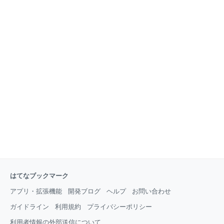
ままじゃ使えないし。でも一番は最初の問いに戻るけ
ど→— 井上淳一 (@gomikari) 2026年8月3日 読まない
ことには始まらないと、『みいちゃんと山田さん』を
読んだけど、アニメ化云々の前に、どうしてこれが累
計200万部も売れるか分からない。 『鬼滅の刃』はま
だ分かるんですよ。基本、ヒーローものだし、成長譚
だし。でも、これはただ悲惨なだけ。みいちゃんがた
はてなブックマーク
アプリ・拡張機能
開発ブログ
ヘルプ
お問い合わせ
ガイドライン
利用規約
プライバシーポリシー
利用者情報の外部送信について