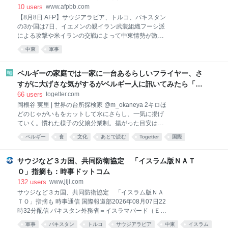
は日本人も含まれていたという。 主審と副審ら4人は
10
users
www.afpbb.com
日本人 報道によると、文化体育観光省が16年に協会へ
【8月8日 AFP】サウジアラビア、トルコ、パキスタン
の監査をまとめた報告書に、11年3月～12年3月に国内
の3か国は7日、イエメンの親イラン武装組織フーシ派
で開かれたワールドカップ（W杯）予選1試合、オリン
による攻撃や米イランの交戦によって中東情勢が激化
ピック予選2試合など計7試合で外国人審判や試合監督
する中、「メッカ共同防衛協定」に署名した。 サウジ
中東
軍事
官らに性的接待が行われたと記されていた。報告書は
は、周辺国を巻き込みホルムズ海峡や紅海での海上輸
当時、公表されていなかった。 協会は審判らをマッサ
送を混乱させている米国とイランの交戦を背景に、安
ージ店に案内し、法人カードで費用を支払っていたと
全保障関係の強化を目指している。 米国との交戦で勢
ベルギーの家庭では一家に一台あるらしいフライヤー、さ
いう。問題となった試合の一つは、12年のW杯ブラジ
いづいたイランとその支援を受けるフーシ派がサウジ
すがに大げさな気がするがベルギー人に訊いてみたら「み
を攻撃している。一方でアナリストらは、米国がます
んながみんな持ってるわけやないで。うちにはあるけど
66
users
togetter.com
ます頼りにならないパートナーとして見なされるよう
な」とか答えるんだろうな
岡根谷 実里 | 世界の台所探検家 @m_okaneya 2キロほ
になっていると指摘する。 国営サウジ通信およびパキ
どのじゃがいもをカットして水にさらし、一気に揚げ
スタン外務省が公表した共同声明の中で、3か国は
ていく。慣れた様子の父娘分業制。揚がった目安は音
「メッカ共同防衛協定」に署名したと発表。 「集団安
で分かる。 「揚げ油は牛脂、二度揚げでカリッとさせ
全保障を一層強化し、中東およびそれを超えた平和、
ベルギー
食
文化
あとで読む
Togetter
国際
るのが正統派。うちは健康と片付けの簡単さのために
安全、安定を促進するという共有されたコミットメン
植物油だけどね」 揚げたては、格別だ。でも外で食べ
ト」を表明した。 パキスタン外務省は、本協定は3か
るのほどキメキメのカリカリに→
サウジなど３カ国、共同防衛協定 「イスラム版ＮＡＴ
国いずれかに対す
pic.x.com/eYTAKiZ04F 2026-08-06 15:06:44 岡根谷 実
Ｏ」指摘も：時事ドットコム
里 | 世界の台所探検家 @m_okaneya うまいのではな
132
users
www.jiji.com
く、毎週食べたい適度なジャンキーさ。余ると思った
サウジなど３カ国、共同防衛協定 「イスラム版ＮＡ
が6人で食べ切っていた。 フライドポテトは、ファス
ＴＯ」指摘も 時事通信 国際報道部2026年08月07日22
トフードとして世界に普及した。しかしベルギー家庭
時32分配信 パキスタン外務省＝イスラマバード（ＥＰ
に根付くフリッツ文化を見ていると、分かりやすいう
Ａ時事） 【ニューデリー時事】サウジアラビアとパキ
まさとやみつきの追求ではない、生活の匂いといたわ
軍事
パキスタン
トルコ
サウジアラビア
中東
イスラム