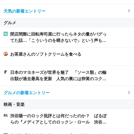
「本来のドイツの夏は日本の10月ぐらいの気候やか
らねえ」
天気の新着エントリー
グルメ
閉店間際に回転寿司屋に行ったらネタの量がバグっ
てた話…「こういうのを晒さないで」という声もあ
るが広報から「得々ゾーン」という正規サービスだ
との回答も
お茶屋さんのソフトクリームを食べる
日本のマヨネーズが世界を魅了 「ソース類」の輸
出額が過去最高を更新 人気の裏には卵黄のコク
アメリカでは“日本風”が誕生｜FNNプライムオンラ
イン
グルメの新着エントリー
映画・音楽
渋谷陽一のロック批評とは何だったのか？ ばるぼ
らの『メディアとしてのロックン・ロール 渋谷陽
一評論集』評