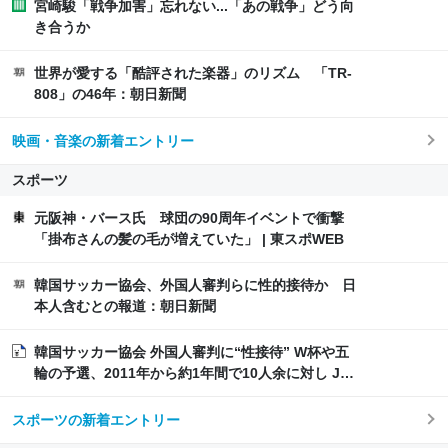
宮崎駿「戦争加害」忘れない...「あの戦争」どう向
き合うか
世界が愛する「酷評された楽器」のリズム 「TR-
808」の46年：朝日新聞
映画・音楽の新着エントリー
スポーツ
元阪神・バース氏 球団の90周年イベントで衝撃
「掛布さんの髪の毛が増えていた」 | 東スポWEB
韓国サッカー協会、外国人審判らに性的接待か 日
本人含むとの報道：朝日新聞
韓国サッカー協会 外国人審判に“性接待” W杯や五
輪の予選、2011年から約1年間で10人余に対し JNN
報告書入手 | TBS NEWS DIG
スポーツの新着エントリー