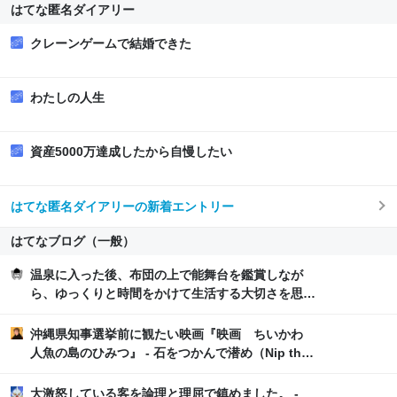
はてな匿名ダイアリー
クレーンゲームで結婚できた
わたしの人生
資産5000万達成したから自慢したい
はてな匿名ダイアリーの新着エントリー
はてなブログ（一般）
温泉に入った後、布団の上で能舞台を鑑賞しなが
ら、ゆっくりと時間をかけて生活する大切さを思い
返し、石油ストーブの匂いと小学生時代の懐かしい
一場面を思い出したこと - 失われた世界を探して
沖縄県知事選挙前に観たい映画『映画 ちいかわ
人魚の島のひみつ』 - 石をつかんで潜め（Nip the
Buds）
大激怒している客を論理と理屈で鎮めました。 -