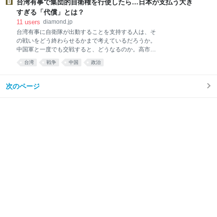
開幕する舞台「アメリカン・ドリーム」で赤狩りを扱
台湾有事で集団的自衛権を行使したら…日本が支払う大き
う背景には、自由に物が言えなくなる社会への危機感
すぎる「代償」とは？
もあるという。 あるB級ハリウッド俳優の存在 赤狩り
11
users
diamond.jp
に興味を持った原点は、アメリカ映画に夢中だった少
台湾有事に自衛隊が出動することを支持する人は、そ
年時代にある。5、6歳の頃からテレビで洋画を見てい
の戦いをどう終わらせるかまで考えているだろうか。
た。 「今思うとトリミングもカットもされていてオリ
中国軍と一度でも交戦すると、どうなるのか。高市早
ジナル作品とはかけ離れたものになっていたかもしれ
苗首相の発言が突きつけた、最も重い問いとは。※本
ないけど、それでも面白かったし、中学に入るまでに
台湾
戦争
中国
政治
稿は、戦史・紛争史研究家の山崎雅弘『戦争を甘く見
ほとんどの作品を見た気がします」 エンターテインメ
る空気 1930年代と似た道を進む現代日本』（朝日新
ント界きっての映画好きで知られる三谷さん。米コメ
聞出版）の一部を抜粋・編集したものです。 高市首相
次のページ
ディー映
の台湾有事発言に 世論の賛否はほぼ二分した 2025年
11月16日の16時7分、共同通信は「速報」と銘打っ
て、「台湾有事での集団的自衛権行使に賛成48％」と
いう記事をネットで公開しました。 自民党の高市早苗
首相が、同年11月7日に国会の衆議院予算委員会で述
べた「台湾有事で集団的自衛権を行使する」との答弁
について、同社が世論調査を行ったところ、「賛成」
が48.8％、「反対」が44.2％という結果が出たという
ものでした。 この記事には、調査対象の人数も正確な