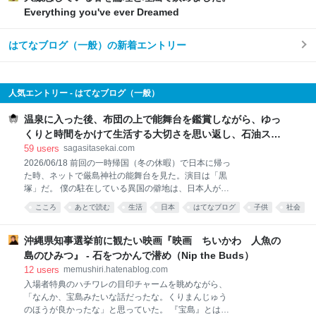
Everything you've ever Dreamed
はてなブログ（一般）の新着エントリー
人気エントリー - はてなブログ（一般）
温泉に入った後、布団の上で能舞台を鑑賞しながら、ゆっ
くりと時間をかけて生活する大切さを思い返し、石油スト
ーブの匂いと小学生時代の懐かしい一場面を思い出したこ
59
users
sagasitasekai.com
と - 失われた世界を探して
2026/06/18 前回の一時帰国（冬の休暇）で日本に帰っ
た時、ネットで厳島神社の能舞台を見た。演目は「黒
塚」だ。 僕の駐在している異国の僻地は、日本人がほ
とんどおらず、なので日本を感じられるものがほとん
こころ
あとで読む
生活
日本
はてなブログ
子供
社会
ど存在しないから、日本に帰った時にはついつい、反
動で、これでもかってくらい日本を味わおうとしてし
まう。 そう、普段は諦めの境地でそんな気持ちは殺し
沖縄県知事選挙前に観たい映画『映画 ちいかわ 人魚の
切っているのに、日本の空港に降り立ち、いざ久しぶ
島のひみつ』 - 石をつかんで潜め（Nip the Buds）
りに故国の地を踏むと、刺身が食べたい、寿司が食べ
12
users
memushiri.hatenablog.com
たい、温泉に浸かって浴衣でウロウロしたい、古寺に
入場者特典のハチワレの目印チャームを眺めながら、
行ってあの仏像たちに逢いたい、地元の神社の境内の
「なんか、宝島みたいな話だったな。くりまんじゅう
ベンチに座って青空を見上げたい、団子が食べたい、
のほうが良かったな」と思っていた。 『宝島』とは、
なんて、それまで押さえつけていた「日本を味わいた