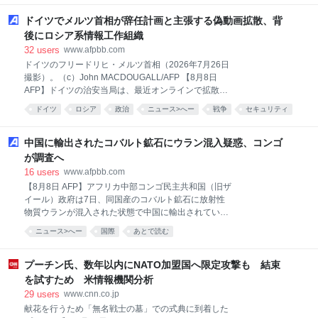
で13位だった。中国は研究開発費で初めて米国を上回
「TPUSAに所属する大学生の一人が、物価に
り、研究者数とともに1位となった。20年前に注目度
ドイツでメルツ首相が辞任計画と主張する偽動画拡散、背
が高い論文数が4位だった日本は、研究力の強化が急
後にロシア系情報工作組織
務となっている。 中韓との差は拡大同研究所は、
32
users
www.afpbb.com
2022年から24年までの3年間に出た論文を分析。他の
ドイツのフリードリヒ・メルツ首相（2026年7月26日
論文に引用された回数が各分野で上位10％に入る論文
撮影）。（c）John MACDOUGALL/AFP 【8月8日
（トップ10％論文）の数などを調べた。
AFP】ドイツの治安当局は、最近オンラインで拡散さ
れたフリードリヒ・メルツ首相が辞任を計画している
ドイツ
ロシア
政治
ニュース>へー
戦争
セキュリティ
と主張する偽動画について、ロシア系情報工作組織が
あとで読む
背後で暗躍しているとみている。治安筋が7日、AFPに
明らかにした。 この動画は、ドイツの情報を複数の言
中国に輸出されたコバルト鉱石にウラン混入疑惑、コンゴ
語で発信する国外向け公共放送ドイチェ・ウェレと経
が調査へ
済紙ハンデルスブラットのロゴやブランドを不正に使
16
users
www.afpbb.com
用し、メルツ氏が率いる保守与党・キリスト教民主同
【8月8日 AFP】アフリカ中部コンゴ民主共和国（旧ザ
盟（CDU）からの流出文書によれば、支持率の低迷を
イール）政府は7日、同国産のコバルト鉱石に放射性
受けてメルツ氏が来週辞任する計画だと主張する内容
物質ウランが混入された状態で中国に輸出されていた
だった。 ドイチェ・ウェレとハンデルスブラットはい
との報道を受け、実態調査を行うと発表した。 この発
ずれも、この動画は完全なねつ造だとの声明を出して
ニュース>へー
国際
あとで読む
表は、英紙フィナンシャル・タイムズ（FT）や調査報
いる。 ドイツ首相府はAFPへの声明で、動画の主張は
道組織ライトハウス・リポーツなどが7月下旬に英科
「完全にねつ造されたもの」であり、「人々
学誌ネイチャー・コミュニケーションズに発表した調
プーチン氏、数年以内にNATO加盟国へ限定攻撃も 結束
査結果を受けたもの。 同調査は、中国企業が資源豊富
を試すため 米情報機関分析
なコンゴで多量のウランを含む水酸化コバルトを採掘
29
users
www.cnn.co.jp
し、中国に輸出していたと主張しているが、中国企業
献花を行うため「無名戦士の墓」での式典に到着した
側は否定している。 重要鉱物の世界有数の供給国であ