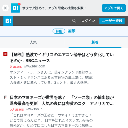
サクサク読めて、
アプリ限定の機能も多数！
アプリで開く
c
l
o
ログイン
ユーザー登録
s
e
国際
特集
人気
新着
【解説】熱波でイギリスのエアコン論争はどう変化してい
るのか - BBCニュース
6
users
www.bbc.com
マンディー・ボーンさんは、英イングランド西部ウェ
スト・ミッドランズにある公営住宅の最上階に、80歳
の母親と共に暮らしている。2人とも、最近の熱波で
体調を崩してしまっている。 ボーンさんは肺に慢性疾
患を抱えており、気温差で炎症がひどくなる。
日本のマヨネーズが世界を魅了 「ソース類」の輸出額が
「COPD（慢性閉塞性肺疾患）があって、時々息がで
きなくなる」と、ボーンさんはその症状を説明する。
過去最高を更新 人気の裏には卵黄のコク アメリカで
は“日本風”が誕生｜FNNプライムオンライン
60
users
www.fnn.jp
「これはマヨネーズの王者だ！ウマイ！うますぎる！
どこで買えるんだ？」 日本を訪れたイスラエルからの
観光客が、初めて口にした日本のマヨネーズに感動し