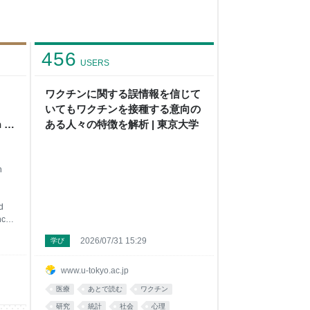
456
USERS
ワクチンに関する誤情報を信じて
いてもワクチンを接種する意向の
 in
ある人々の特徴を解析 | 東京大学
n
d
nce
2026/07/31 15:29
学び
ods:
VID-
www.u-tokyo.ac.jp
医療
あとで読む
ワクチン
研究
統計
社会
心理