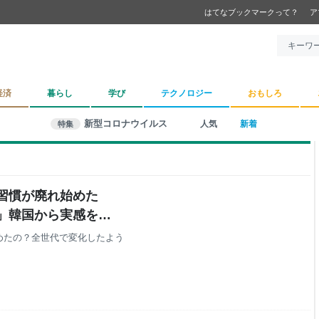
はてなブックマークって？
ア
経済
暮らし
学び
テクノロジー
おもしろ
新型コロナウイルス
人気
新着
特集
習慣が廃れ始めた
」韓国から実感を伴
めたの？全世代で変化したよう