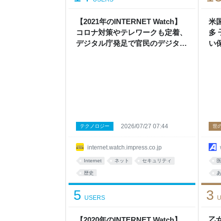
【2021年のINTERNET Watch】
米
コロナ対策やテレワークも定着、
多
デジタル庁発足で官民のデジタル
い
インフラ構築も進む
2026/07/27 07:44
テクノロジー
世
internet.watch.impress.co.jp
Internet
ネット
セキュリティ
歴史
5
3
USERS
U
【2020年のINTERNET Watch】
乙