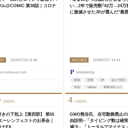
ル@COMIC 第38話｜コロナ
い…2年で販売数｢62万→24万
に激減させたJRが選んだ"最
選択肢"
2026/07/20 11:46
2026/07/17 14:24
の中
政治と経済
to-corona-ex.com
president.jp
鉄道
交通
JR
あとで読む
社会
railway
青春18きっぷ
報道
ビジネス
考え方
0
4
USERS
USERS
好きの下剋上【第四部】 第55
GMO熊谷氏、在宅勤務廃止の
 エーレンフェストのお茶会｜
由説明--「タイピング数は確
ロナEX
減少」「トータルでマイナス