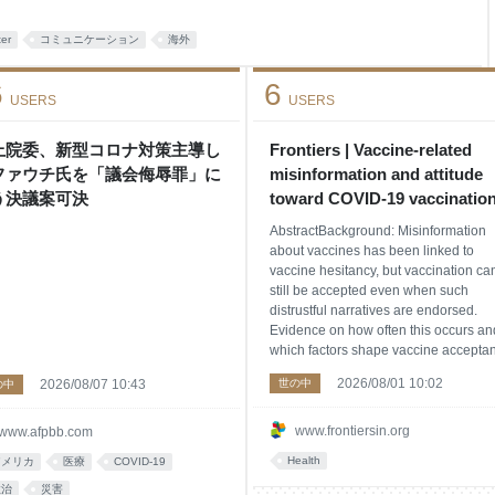
ter
コミュニケーション
海外
6
6
USERS
USERS
上院委、新型コロナ対策主導し
Frontiers | Vaccine-related
ファウチ氏を「議会侮辱罪」に
misinformation and attitude
う決議案可決
toward COVID-19 vaccination
Japan
AbstractBackground: Misinformation
about vaccines has been linked to
vaccine hesitancy, but vaccination ca
still be accepted even when such
distrustful narratives are endorsed.
Evidence on how often this occurs an
which factors shape vaccine accepta
among individuals who endorsed
2026/08/01 10:02
2026/08/07 10:43
世の中
の中
misinformation remains limited. Meth
We analyzed data from the Japan CO
19 and Society Internet Survey cond
www.frontiersin.org
www.afpbb.com
Health
アメリカ
医療
COVID-19
政治
災害