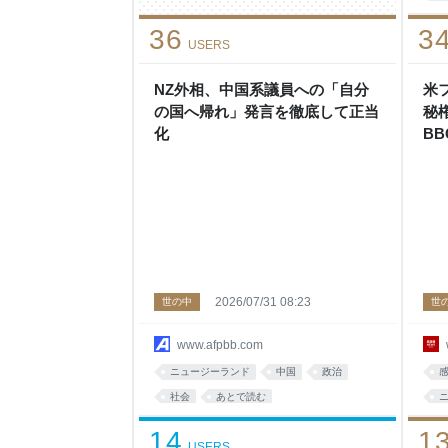
36
3
USERS
NZ外相、中国系議員への「自分
米
の国へ帰れ」発言を徹底して正当
秘
化
B
2026/07/31 08:23
世の中
世
www.afpbb.com
ニュージーランド
中国
政治
社会
あとで読む
14
1
USERS