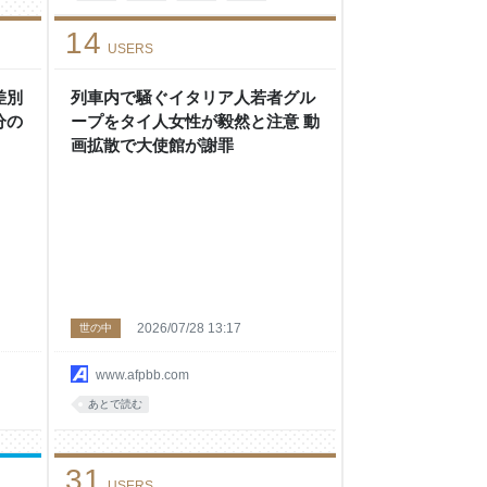
science
陰謀論
コロナ
14
USERS
差別
列車内で騒ぐイタリア人若者グル
分の
ープをタイ人女性が毅然と注意 動
画拡散で大使館が謝罪
2026/07/28 13:17
世の中
www.afpbb.com
あとで読む
31
USERS