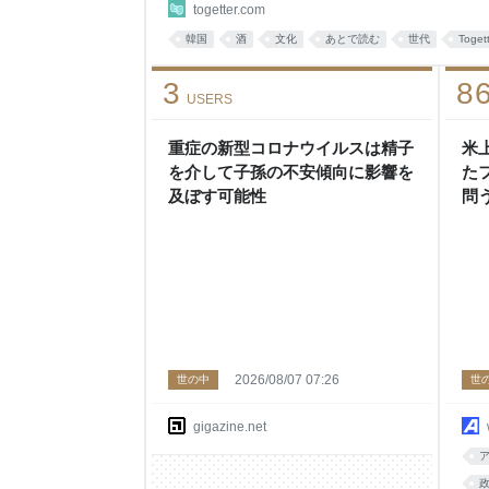
togetter.com
韓国
酒
文化
あとで読む
世代
Toget
3
8
USERS
重症の新型コロナウイルスは精子
米
を介して子孫の不安傾向に影響を
た
及ぼす可能性
問
2026/08/07 07:26
世の中
世
gigazine.net