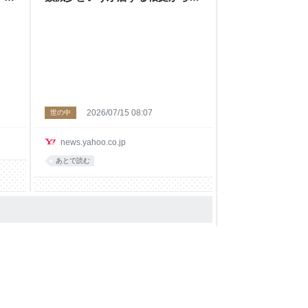
ニュー
える #エキスパートトピ（篠原修
司） - エキスパート - Yahoo!ニュ
ース
2026/07/15 08:07
世の中
news.yahoo.co.jp
あとで読む