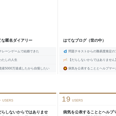
てな匿名ダイアリー
はてなブログ（世の中）
クレーンゲームで結婚できた
問題テキストからの難易度推定のアルゴリズム解説 - ドワンゴ教育サービス開発者ブ
わたしの人生
【だらしないからではありません】忘れ物が多い子ども ～学校で見えていた共通点～ - TeaTi
資産5000万達成したから自慢したい
病気を公表することとヘルプマークについて - 関内関外
4
19
USERS
USERS
だらしないからではありませ
病気を公表することとヘルプ