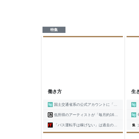
特集
働き方
生
国土交通省系の公式アカウントに「投稿内容も上司の決裁が必要か？」という質問があったが、局幹部に最新のネットミームを解説するという地獄の業務が発生しているらしい
「帝
低所得のアーティストが「毎月約16万円のベーシックインカム」を無条件で受け取る実験で起きた変化とは？
母と
「バス運転手は稼げない」は過去の話？ ウィラーが年収600万円を実現した理由
大久