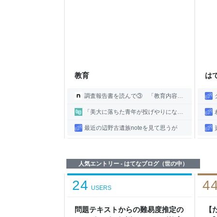
教育
は
調査報告書を読んで③ 「教育内容は対象外」｜辺野古ボート転覆事故遺族メモ
「美大に落ちた青年が投げやりになっちゃう」ドイツの教育制度、小学校卒業時点で将来が確定したら投げやりになりそう
最近の辺野古遺族noteを見て思うが
人気エントリー - はてなブログ（世の中）
24
4
USERS
問題テキストからの難易度推定の
【