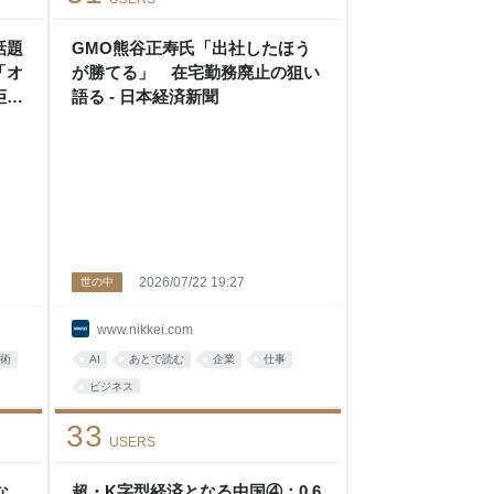
話題
GMO熊谷正寿氏「出社したほう
「オ
が勝てる」 在宅勤務廃止の狙い
拒否
語る - 日本経済新聞
視す
2026/07/22 19:27
世の中
www.nikkei.com
術
AI
あとで読む
企業
仕事
ビジネス
33
USERS
な
超・K字型経済となる中国④：0.6