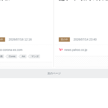
（CNET Japan） - Yahoo!
ス
2026/07/16 12:16
2026/07/14 23:40
の中
世の中
to-corona-ex.com
news.yahoo.co.jp
漫画
Comic
Art
マンガ
次のページ