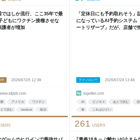
国ではしか流行、ここ35年で最
「定休日にも予約取れそう」
 子どもにワクチン接種させな
になっているAI予約システム
保護者が増加
ートリザーブ」だが、店舗で
されてる事例が出ていて問題
る反応が集まる
2026/07/25 12:38
2026/07/24 13:48
の中
テクノロジー
www.afpbb.com
togetter.com
医療
アメリカ
ワクチン
AI
ビジネス
あとで読む
技
あとで読む
medical
政治
食
これはひどい
トランプ
社会
261
SERS
USERS
女ゲームのヒロインで最強サバ
｢青春18きっぷ離れ｣が止まら