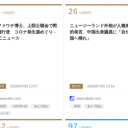
4
26
USERS
USERS
ファウチ博士、上院公聴会で黙
ニュージーランド外相が人種
権行使 コロナ発生源めぐり -
的発言、中国出身議員に「自
BCニュース
国へ帰れ」
2026/07/30 13:57
2026/07/30 13:54
の中
世の中
www.bbc.com
www.afpbb.com
感染症
COVID-19
あとで読む
差別
あとで読む
ニュース
32
97
USERS
USERS