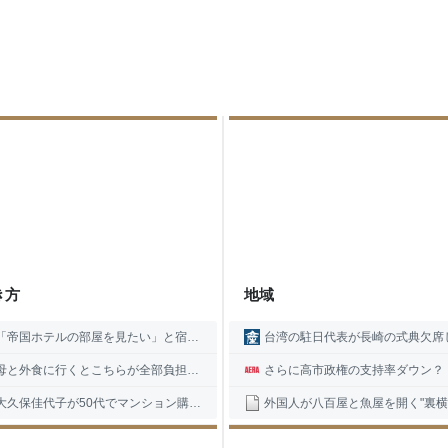
き方
地域
国ホテルの部屋を見たい」と宿泊先に押し掛けてきた人がいきなり備え付けのチョコを食べだしたのでとがめたら、その後各方面に呪詛を吐かれまくった→残念な体験談に同情集まる
台湾の駐日代表が長崎の式典欠席し抗議声明 席次で大使級の「適切な待遇」せずと
外食に行くとこちらが全部負担することが当たり前、「孫今度見るから1時間千円とかでどう？」と言われたり、経済的に豊かではないのに「旦那さん稼ぎ多い」と言われて、しんどい…
さらに高市政権の支持率ダウン？ 高市首相の熊本地震被災地視察と動画に殺到する批判の声 | AERA DIGITAL（アエラデジ
保佳代子が50代でマンション購入…きっかけは浴槽裏の湯垢地獄、「レギュラー番組が多いほどローンを組みやすい」不動産屋に言われた“芸能人ならではの事情” | 集英社オンライン
外国人が八百屋と魚屋を開く"裏横浜" 深夜にカニが徘徊する商店街で見た多文化共生のリアル ｢安い野菜はどこで仕入れてる?｣