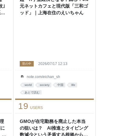
枚｣
元ネットカフェと現代版「三和ゴ
悪の
ッド」｜上海在住のえいちゃん
2026/07/17 12:13
世の中
note.com/eichan_sh
world
society
中国
life
あとで読む
19
USERS
理
GMOが在宅勤務を廃止した本当
実に
の狙いは？ AI推進とタイピング
」
数減少という矛盾する根拠から考