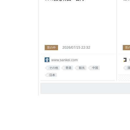
2026/07/15 22:32
世の中
世
www.sankei.com
その他
香港
観光
中国
日本