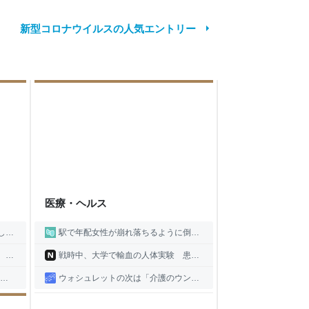
新型コロナウイルスの人気エントリー
医療・ヘルス
訴え
駅で年配女性が崩れ落ちるように倒れたが、自分ともう1人の女性しか反応しておらず、他の人は遠巻きから見てただけ… その後、駅員を呼びに行ったら、ダルそうに対応され、辛くなった
タル）
戦時中、大学で輸血の人体実験 患者に動物の血使用、死亡例も | NEWSjp
ウォシュレットの次は「介護のウンコ」を自動化しろ