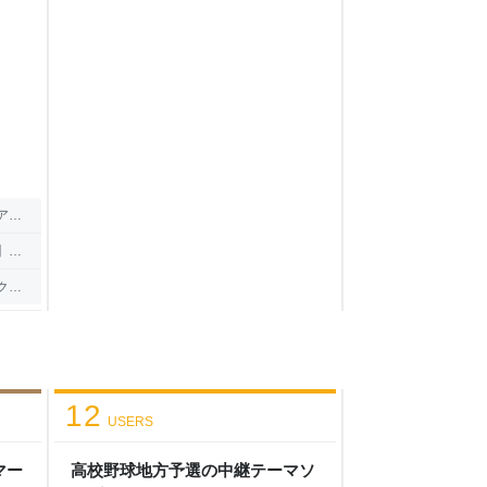
ログ
me∞
日記
12
USERS
マー
高校野球地方予選の中継テーマソ