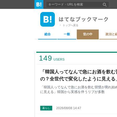
トップへ戻る
総合
一般
世の中
政治と
149
USERS
「韓国人ってなんで急にお酒を飲む
の？全世代で変化したように見える
うリプが多数
「韓国人ってなんで急にお酒を飲む習慣が廃れ始
に見える」韓国から実感を伴うリプが多数
2026/08/08 14:47
暮らし