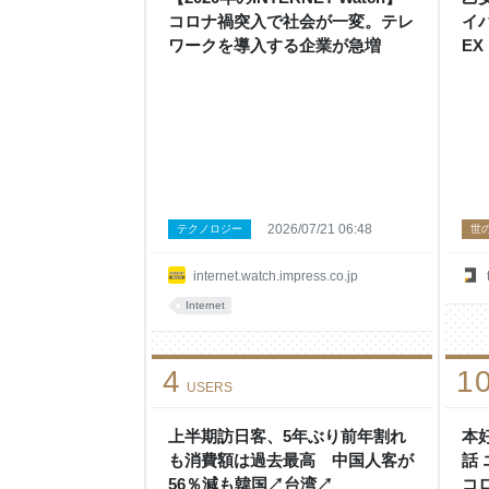
コロナ禍突入で社会が一変。テレ
イバ
ワークを導入する企業が急増
EX
2026/07/21 06:48
テクノロジー
世
internet.watch.impress.co.jp
Internet
4
1
USERS
上半期訪日客、5年ぶり前年割れ
本
も消費額は過去最高 中国人客が
話
56％減も韓国↗台湾↗
コ