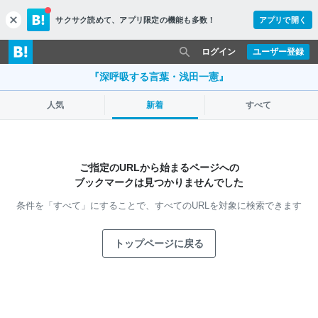
サクサク読めて、
アプリ限定の機能も多数！
アプリで開く
c
l
o
ログイン
ユーザー登録
s
e
『深呼吸する言葉・浅田一憲』
人気
新着
すべて
ご指定のURLから始まるページへの
ブックマークは見つかりませんでした
条件を「すべて」にすることで、
すべてのURLを対象に検索できます
トップページに戻る