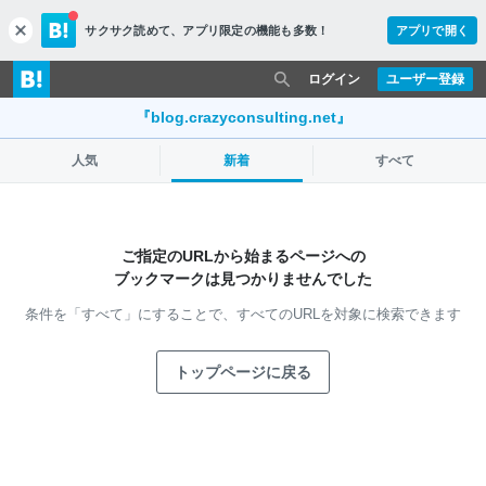
サクサク読めて、
アプリ限定の機能も多数！
アプリで開く
c
l
o
ログイン
ユーザー登録
s
e
『blog.crazyconsulting.net』
人気
新着
すべて
ご指定のURLから始まるページへの
ブックマークは見つかりませんでした
条件を「すべて」にすることで、
すべてのURLを対象に検索できます
トップページに戻る