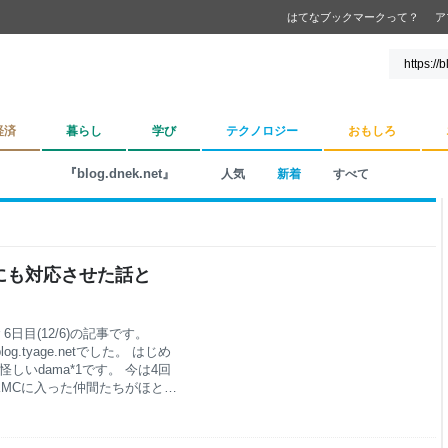
はてなブックマークって？
ア
経済
暮らし
学び
テクノロジー
おもしろ
『blog.dnek.net』
人気
新着
すべて
にも対応させた話と
ntar 6日目(12/6)の記事です。
blog.tyage.netでした。 はじめ
しいdama*1です。 今は4回
MCに入った仲間たちがほとん
みて ちょうど1年前の12/6
を書きました。
いています（iOS版は後述）。