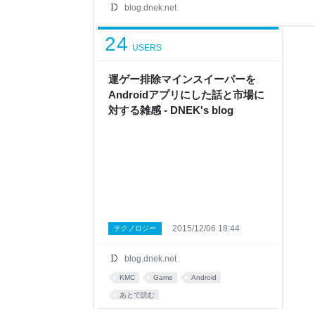
play.google.com 長ったるいまともなブログ
blog.dnek.net
のですが、予想よりもかなり多くの方々に閲覧・
ったです
24
USERS
運ゲー排除マインスイーパーを
Androidアプリにした話と市場に
対する雑感 - DNEK's blog
2015/12/06 18:44
テクノロジー
blog.dnek.net
KMC
Game
Android
あとで読む