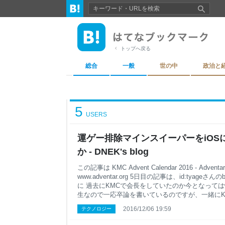
トップへ戻る
総合
一般
世の中
政治と
5
USERS
運ゲー排除マインスイーパーをiOS
か - DNEK's blog
この記事は KMC Advent Calendar 2016 - Adve
www.adventar.org 5日目の記事は、id:tyageさんの
に 過去にKMCで会長をしていたのか今となっては怪
生なので一応卒論を書いているのですが、一緒にK
ど留年してしまっていて寂しい感じです。 1年経って
2016/12/06 19:59
テクノロジー
に同じくKMCのAdventCalendarでこんな記事
dnek.hatenablog.com このアプリについて書