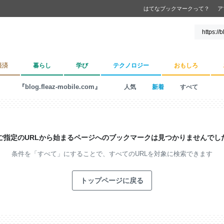
はてなブックマークって？
ア
経済
暮らし
学び
テクノロジー
おもしろ
『blog.fleaz-mobile.com』
人気
新着
すべて
ご指定のURLから始まるページへの
ブックマークは見つかりませんでし
条件を「すべて」にすることで、
すべてのURLを対象に検索できます
トップページに戻る