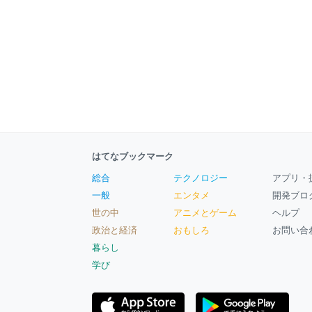
はてなブックマーク
総合
テクノロジー
アプリ・
一般
エンタメ
開発ブロ
世の中
アニメとゲーム
ヘルプ
政治と経済
おもしろ
お問い合
暮らし
学び