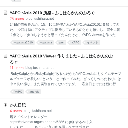
が集ってるんだからいっそのことadvent calendarをやる仕組みを作れば
いいのに」と思ってたんですが、今年はとうとう形になりそうです。 一
応言い出しっぺの法則で、それなりに形になるところまで作ってみまし
YAPC::Asia 2010 所感 - ふしはらかんのぶろぐ
たが既に駄目出しされてる始末なので、きっと25日までには最先端の技
25
users
blog.fushihara.net
術を無駄に使った良く分からない巨大システムになるんじゃないかと期
14日の前夜祭含め、15、16に開催されたYAPC::Asia2010に参加してき
待しています。なお、基本的にどんな機能をつけるのもokなので、現状
た。 今回は特にアクティブに開発しているものとかも無いし、完全に聴
のファイルベースのデータ管理が気にいらない人はORM使ってDB管理
く側として参加しようかと思ってたんだけど、YAPC viewerを作った
に変えてもいいし、コメント
り、勝手に後夜祭を企画してみたりと何だかんだで今までに参加した
yapcasia2010
yapcasia
perl
YAPC
イベント
YAPC::Asiaで一番主体的に参加できたような気がした。(その分、ドタバ
タしてちゃんと発表を聴けてない気もするので、動画が公開されたら聴
いてないやつを中心にゆっくり観たい) 企画した「YAPC::Asia 2010 勝
YAPC::Asia 2010 Viewer 作りました - ふしはらかんのぶ
手に後夜祭」についてもう少し。例年YAPC::Asiaの懇親会は初日にあっ
ろぐ
て、2日目は自然発生的に集って近くの居酒屋で飲む的な流れだったん
11
users
blog.fushihara.net
だけど、この方式だと知り合いばっかりになりがちだし、折角なので
iRubyKaigiとかaRubyKaigiがあるんだからYAPC::Asiaにもタイムテーブ
大々的に人数集めてみるか的な話になったので、諸事情あって色々融通
ルビューワが欲しい! ということで作ってみた。ざっくり作ったわりには
の効く店を知ってる自分が幹事を引
中々良い感じ。まだ実装されてないですが、一応当日までには観に行く
セッションをクリップして一覧表示する機能も加わる予定。 ダウンロー
YAPC
android
ドはandroid marketからYAPCで検索して下さい。 これ作るのに夢中で
自分の発表の資料を全く用意出来てないんだが大丈夫か？ あ、ちなむと
iPhone版はiRubyKaigiをベースに sfujiwaraさんとtypesterさんが作成済
かん日記
みで、App Store審査待ち中の模様。
4
users
blog.fushihara.net
鍋アドベントカレンダー
https://adventar.org/calendars/5286 に参加するべく久
しぶりに……。 ちょっと良い肉を買ってすき焼きに。