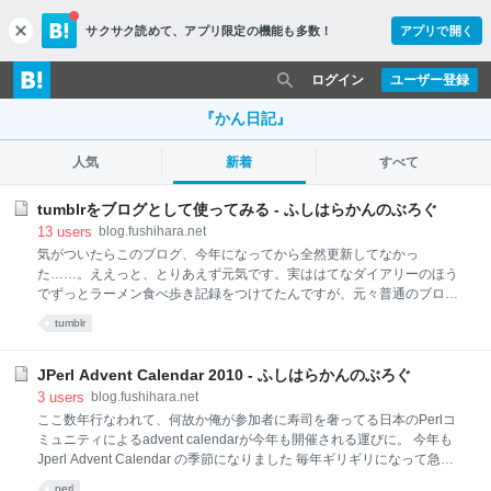
サクサク読めて、
アプリ限定の機能も多数！
アプリで開く
c
l
o
ログイン
ユーザー登録
s
e
『かん日記』
人気
新着
すべて
tumblrをブログとして使ってみる - ふしはらかんのぶろぐ
13
users
blog.fushihara.net
気がついたらこのブログ、今年になってから全然更新してなかっ
た……。ええっと、とりあえず元気です。実ははてなダイアリーのほう
でずっとラーメン食べ歩き記録をつけてたんですが、元々普通のブログ
だったのを趣旨変えしてやっていたこともあり、最終的には別のとこに
tumblr
移そうかなあと思ってたんですが、丁度CPANモジュールガイドの編集
後記をtumblrでやってるのを見て、「そういえばtumblrをリブログ専用
じゃなく普通のブログとして使う手もあるんだったなあ」とか思い出
JPerl Advent Calendar 2010 - ふしはらかんのぶろぐ
し、やってみることに。 まず、ブログ用に別のtumblog?を作ります。
3
users
blog.fushihara.net
dashboardのサイドメニューにある自分のtumblogのとこがプルダウン
ここ数年行なわれて、何故か俺が参加者に寿司を奢ってる日本のPerlコ
になってて、「Create a new blog」ってのを選ぶとさくっと新規ブログ
ミュニティによるadvent calendarが今年も開催される運びに。 今年も
作成。デザインセンスが無いので用意されたテーマを適当に選びつつ背
Jperl Advent Calendar の季節になりました 毎年ギリギリになって急拵
景色だけ変更。customizeで独自ドメインを指
えでシステムをもってきて構築するので、「こんだけプログラム書く奴
perl