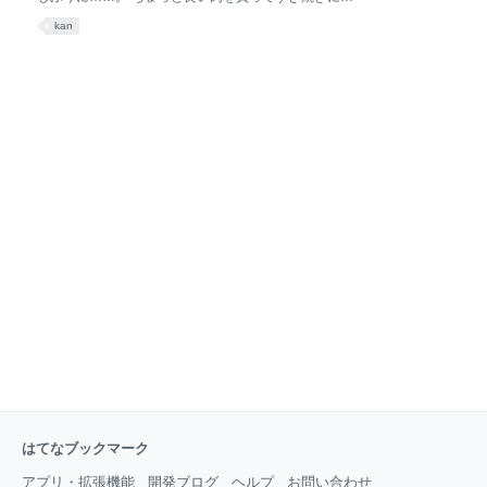
今年はコロナで家鍋でちょっと贅沢することが多かっ
kan
たけど、外食の鍋に比べて材料費と満足度の効率が高
いのは良いですね。ちょっと奮発するとかなり満足。
家鍋も楽しいし美味しいけど、来年は是非とも色々な
人と気兼ねなく外で鍋を囲める世界になることを祈っ
て。 久しぶりに泊まってる甥っ子を愛でる休日。色々
あった数ヶ月だけど、元気に大きくなってくれてて何
より。もう結構自分を覚えてきてくれてるような気も
する。 （財布的に）がんばった甲斐のある🍣だった。
昨日の #ひるごはん #ヘルい 妹と甥っ子を歓待＆ひと
まず家仕事期間一区切りということで、いつもよりち
ょっと良い寿司を奮発してみた。いやー、旨い寿司は
幸せ。まだ甥っ子に生魚は早いので、一緒に頼んだ唐
はてなブックマーク
アプリ・拡張機能
開発ブログ
ヘルプ
お問い合わせ